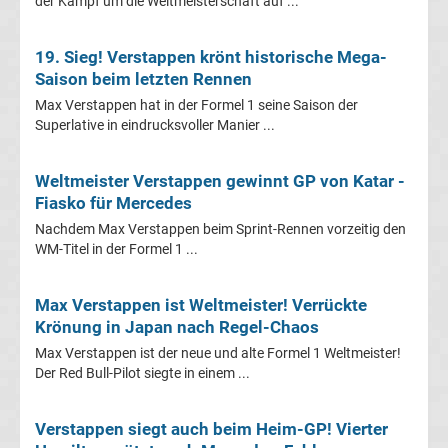
der Kampf um die Weltmeisterschaft auf ...
League
19. Sieg! Verstappen krönt historische Mega-
Saison beim letzten Rennen
Tabelle
Max Verstappen hat in der Formel 1 seine Saison der
Superlative in eindrucksvoller Manier ...
Frauen
Weltmeister Verstappen gewinnt GP von Katar -
Bundesliga
Fiasko für Mercedes
Nachdem Max Verstappen beim Sprint-Rennen vorzeitig den
Erg.
WM-Titel in der Formel 1 ...
Frauen
Max Verstappen ist Weltmeister! Verrückte
Krönung in Japan nach Regel-Chaos
Bundesliga
Max Verstappen ist der neue und alte Formel 1 Weltmeister!
Der Red Bull-Pilot siegte in einem ...
Tabelle
Verstappen siegt auch beim Heim-GP! Vierter
Ligue