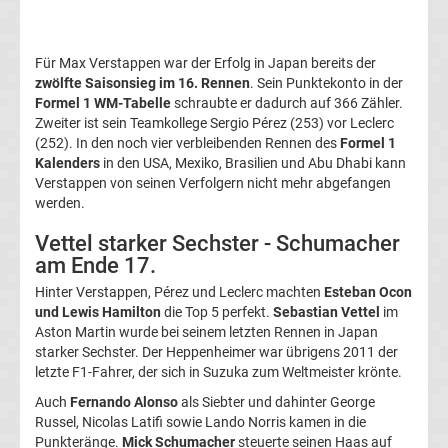
League
Für Max Verstappen war der Erfolg in Japan bereits der
Ergebnisse
zwölfte Saisonsieg im 16. Rennen
. Sein Punktekonto in der
Formel 1 WM-Tabelle
schraubte er dadurch auf 366 Zähler.
Conference
Zweiter ist sein Teamkollege Sergio Pérez (253) vor Leclerc
(252). In den noch vier verbleibenden Rennen des
Formel 1
Kalenders
in den USA, Mexiko, Brasilien und Abu Dhabi kann
League
Verstappen von seinen Verfolgern nicht mehr abgefangen
werden.
Erg.
Vettel starker Sechster - Schumacher
am Ende 17.
Conference
Hinter Verstappen, Pérez und Leclerc machten
Esteban Ocon
und Lewis Hamilton
die Top 5 perfekt.
Sebastian Vettel
im
League
Aston Martin wurde bei seinem letzten Rennen in Japan
starker Sechster. Der Heppenheimer war übrigens 2011 der
Tabelle
letzte F1-Fahrer, der sich in Suzuka zum Weltmeister krönte.
Auch
Fernando Alonso
als Siebter und dahinter George
Formel
Russel, Nicolas Latifi sowie Lando Norris kamen in die
Punkteränge.
Mick Schumacher
steuerte seinen Haas auf