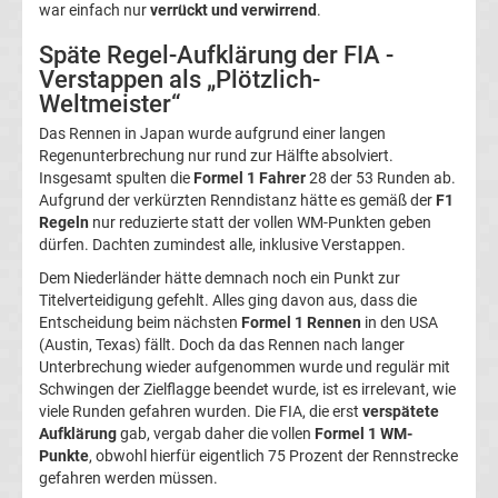
war einfach nur
verrückt und verwirrend
.
Top-
Aktuell
Späte Regel-Aufklärung der FIA -
Verstappen als „Plötzlich-
Bundesliga
Weltmeister“
Das Rennen in Japan wurde aufgrund einer langen
Tabelle
Regenunterbrechung nur rund zur Hälfte absolviert.
Insgesamt spulten die
Formel 1 Fahrer
28 der 53 Runden ab.
Bundesliga
Aufgrund der verkürzten Renndistanz hätte es gemäß der
F1
Regeln
nur reduzierte statt der vollen WM-Punkten geben
dürfen. Dachten zumindest alle, inklusive Verstappen.
Ergebnisse
Dem Niederländer hätte demnach noch ein Punkt zur
Titelverteidigung gefehlt. Alles ging davon aus, dass die
2.
Entscheidung beim nächsten
Formel 1 Rennen
in den USA
(Austin, Texas) fällt. Doch da das Rennen nach langer
Liga
Unterbrechung wieder aufgenommen wurde und regulär mit
Schwingen der Zielflagge beendet wurde, ist es irrelevant, wie
viele Runden gefahren wurden. Die FIA, die erst
verspätete
Ergebnisse
Aufklärung
gab, vergab daher die vollen
Formel 1 WM-
Punkte
, obwohl hierfür eigentlich 75 Prozent der Rennstrecke
3.
gefahren werden müssen.