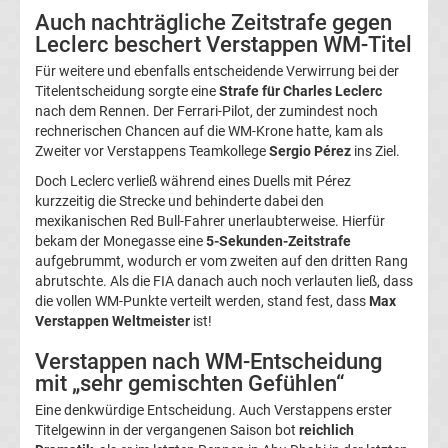
Auch nachträgliche Zeitstrafe gegen
Liga
Leclerc beschert Verstappen WM-Titel
Für weitere und ebenfalls entscheidende Verwirrung bei der
Ergebnisse
Titelentscheidung sorgte eine
Strafe für Charles Leclerc
nach dem Rennen. Der Ferrari-Pilot, der zumindest noch
3.
rechnerischen Chancen auf die WM-Krone hatte, kam als
Zweiter vor Verstappens Teamkollege
Sergio Pérez
ins Ziel.
Liga
Doch Leclerc verließ während eines Duells mit Pérez
kurzzeitig die Strecke und behinderte dabei den
Tabelle
mexikanischen Red Bull-Fahrer unerlaubterweise. Hierfür
bekam der Monegasse eine
5-Sekunden-Zeitstrafe
aufgebrummt, wodurch er vom zweiten auf den dritten Rang
DFB-
abrutschte. Als die FIA danach auch noch verlauten ließ, dass
die vollen WM-Punkte verteilt werden, stand fest, dass
Max
Pokal
Verstappen Weltmeister
ist!
Verstappen nach WM-Entscheidung
Ergebnisse
mit „sehr gemischten Gefühlen“
Eine denkwürdige Entscheidung. Auch Verstappens erster
Champions
Titelgewinn in der vergangenen Saison bot
reichlich