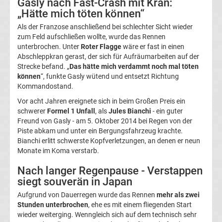
Gasly nach Fast-Crash mit Kran:
&
„Hätte mich töten können“
Als der Franzose anschließend bei schlechter Sicht wieder
Infos
zum Feld aufschließen wollte, wurde das Rennen
unterbrochen. Unter
Roter Flagge
wäre er fast in einen
Telekom
Abschleppkran gerast, der sich für Aufräumarbeiten auf der
Strecke befand. „
Das hätte mich verdammt noch mal töten
können
“, funkte Gasly wütend und entsetzt Richtung
Eishockey
Kommandostand.
Vor acht Jahren ereignete sich in beim Großen Preis ein
live
schwerer
Formel 1 Unfall
, als
Jules Bianchi
- ein guter
Freund von Gasly - am 5. Oktober 2014 bei Regen von der
im
Piste abkam und unter ein Bergungsfahrzeug krachte.
Bianchi erlitt schwerste Kopfverletzungen, an denen er neun
Monate im Koma verstarb.
TV
Nach langer Regenpause - Verstappen
Tabellen
siegt souverän in Japan
&
Ergebnisse
Aufgrund von Dauerregen wurde das Rennen
mehr als zwei
International:
Stunden unterbrochen
, ehe es mit einem fliegenden Start
wieder weiterging. Wenngleich sich auf dem technisch sehr
La