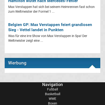
Hamilton wütet nach Mercedes-Fehler
Max Verstappen hat sich bei seinem Heimrennen fast schon
1
zum Weltmeister der Formel 1 ...
Ergebnisse
Belgien GP: Max Verstappen feiert grandiosen
Sieg - Vettel landet in Punkten
Ligue
Was für eine irre Show von Max Verstappen in Spa! Der
Weltmeister zeigt eine ...
1
Tabelle
Werbung
Süper
Lig
Navigation
Ergebnisse
Fußball
Basketball
WWE
Süper
Boxen