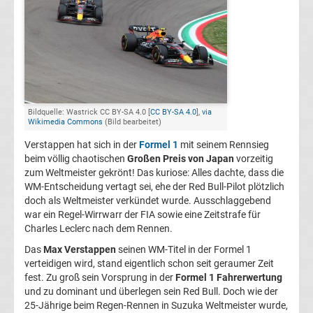
1
Weltmeister
F1
Bildquelle: Wastrick CC BY-SA 4.0 [
CC BY-SA 4.0
],
via
Wikimedia Commons
(Bild bearbeitet)
Live
Verstappen hat sich in der
Formel 1
mit seinem Rennsieg
Ticker
beim völlig chaotischen
Großen Preis von Japan
vorzeitig
zum Weltmeister gekrönt! Das kuriose: Alles dachte, dass die
WM-Entscheidung vertagt sei, ehe der Red Bull-Pilot plötzlich
Formel
doch als Weltmeister verkündet wurde. Ausschlaggebend
war ein Regel-Wirrwarr der FIA sowie eine Zeitstrafe für
1
Charles Leclerc nach dem Rennen.
Das
Max Verstappen
seinen WM-Titel in der Formel 1
heute
verteidigen wird, stand eigentlich schon seit geraumer Zeit
fest. Zu groß sein Vorsprung in der
Formel 1 Fahrerwertung
und zu dominant und überlegen sein Red Bull. Doch wie der
Ergebnisse
25-Jährige beim Regen-Rennen in Suzuka Weltmeister wurde,