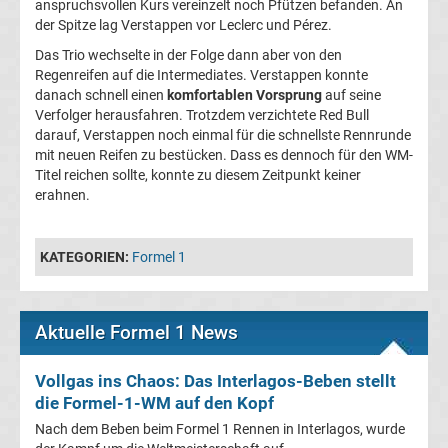
anspruchsvollen Kurs vereinzelt noch Pfützen befanden. An
der Spitze lag Verstappen vor Leclerc und Pérez.
Liga
Das Trio wechselte in der Folge dann aber von den
Regenreifen auf die Intermediates. Verstappen konnte
Ergebnisse
danach schnell einen
komfortablen Vorsprung
auf seine
Verfolger herausfahren. Trotzdem verzichtete Red Bull
darauf, Verstappen noch einmal für die schnellste Rennrunde
La
mit neuen Reifen zu bestücken. Dass es dennoch für den WM-
Titel reichen sollte, konnte zu diesem Zeitpunkt keiner
Liga
erahnen.
Tabelle
KATEGORIEN:
Formel 1
Premier
Aktuelle Formel 1 News
League
Vollgas ins Chaos: Das Interlagos-Beben stellt
Erg.
die Formel-1-WM auf den Kopf
Nach dem Beben beim Formel 1 Rennen in Interlagos, wurde
Premier