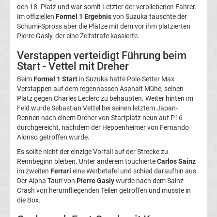
1
den 18. Platz und war somit Letzter der verbliebenen Fahrer.
Im offiziellen
Formel 1 Ergebnis
von Suzuka tauschte der
Schumi-Spross aber die Plätze mit dem vor ihm platzierten
Rennkalender
Pierre Gasly, der eine Zeitstrafe kassierte.
Verstappen verteidigt Führung beim
Transfergerüchte
Start - Vettel mit Dreher
Beim
Formel 1 Start
in Suzuka hatte Pole-Setter Max
WWE
Verstappen auf dem regennassen Asphalt Mühe, seinen
Platz gegen Charles Leclerc zu behaupten. Weiter hinten im
News
Feld wurde Sebastian Vettel bei seinen letztem Japan-
Rennen nach einem Dreher von Startplatz neun auf P16
durchgereicht, nachdem der Heppenheimer von Fernando
Boxen
Alonso getroffen wurde.
News
Es sollte nicht der einzige Vorfall auf der Strecke zu
Rennbeginn bleiben. Unter anderem touchierte
Carlos Sainz
im zweiten
Ferrari
eine Werbetafel und schied daraufhin aus.
DAZN
Der Alpha Tauri von
Pierre Gasly
wurde nach dem Sainz-
Crash von herumfliegenden Teilen getroffen und musste in
Programm
die Box.