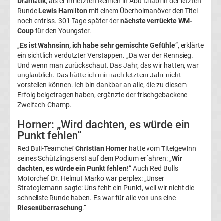
Dramatik
, als er im letzten Rennen in Abu Dhabi in der letzten
League
Runde
Lewis Hamilton
mit einem Überholmanöver den Titel
noch entriss. 301 Tage später der
nächste verrückte WM-
Coup
für den Youngster.
Tabelle
„
Es ist Wahnsinn, ich habe sehr gemischte Gefühle
“, erklärte
ein sichtlich verdutzter Verstappen. „Da war der Rennsieg.
Champions
Und wenn man zurückschaut. Das Jahr, das wir hatten, war
unglaublich. Das hätte ich mir nach letztem Jahr nicht
League
vorstellen können. Ich bin dankbar an alle, die zu diesem
Erfolg beigetragen haben, ergänzte der frischgebackene
Zweifach-Champ.
Ergebnisse
Horner: „Wird dachten, es würde ein
Europa
Punkt fehlen“
Red Bull-Teamchef
Christian Horner
hatte vom Titelgewinn
League
seines Schützlings erst auf dem Podium erfahren: „
Wir
dachten, es würde ein Punkt fehlen
!“ Auch Red Bulls
Motorchef Dr. Helmut Marko war perplex: „Unser
Tabelle
Strategiemann sagte: Uns fehlt ein Punkt, weil wir nicht die
schnellste Runde haben. Es war für alle von uns eine
Europa
Riesenüberraschung
.“