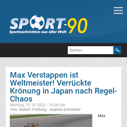
Motorsport
Formel
1
DTM
Max Verstappen ist
MotoGP
Weltmeister! Verrückte
Krönung in Japan nach Regel-
Formel
1
Chaos
Montag, 10.10.2022 - 10:08 Uhr
Alle
Von: Robert Freiberg - Asanka Schneider
Max
Formel