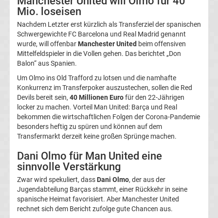
Manchester United will Olmo für 40
2.
Mio. loseisen
Nachdem Letzter erst kürzlich als Transferziel der spanischen
Liga
Schwergewichte FC Barcelona und Real Madrid genannt
wurde, will offenbar
Manchester United
beim offensiven
Mittelfeldspieler in die Vollen gehen. Das berichtet „Don
Ergebnisse
Balon“ aus Spanien.
Um Olmo ins Old Trafford zu lotsen und die namhafte
3.
Konkurrenz im Transferpoker auszustechen, sollen die Red
Devils bereit sein,
40 Millionen Euro
für den 22-Jährigen
Liga
locker zu machen. Vorteil Man United: Barça und Real
bekommen die wirtschaftlichen Folgen der Corona-Pandemie
besonders heftig zu spüren und können auf dem
Ergebnisse
Transfermarkt derzeit keine großen Sprünge machen.
3.
Dani Olmo für Man United eine
sinnvolle Verstärkung
Liga
Zwar wird spekuliert, dass
Dani Olmo
, der aus der
Jugendabteilung Barças stammt, einer Rückkehr in seine
Tabelle
spanische Heimat favorisiert. Aber Manchester United
rechnet sich dem Bericht zufolge gute Chancen aus.