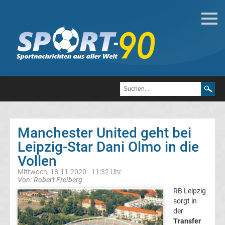
Transfergerüchte
Manchester
United
Transfergerüchte
Transfergerüchte
international
Manchester United geht bei
Transfergerüchte
Leipzig-Star Dani Olmo in die
Deutschland
Vollen
Mittwoch, 18.11.2020 - 11:32 Uhr
Von: Robert Freiberg
Transfergerüchte
RB Leipzig
sorgt in
England
der
Transfer