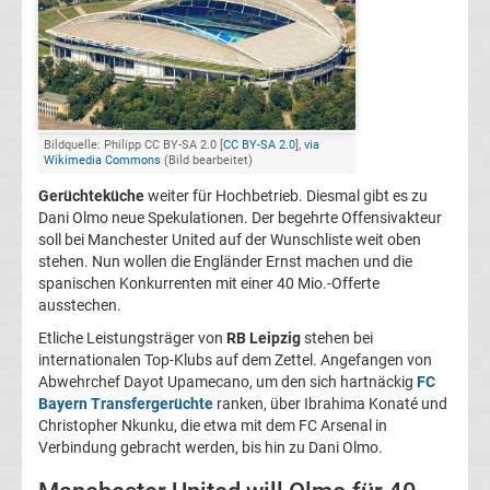
Transfergerüchte
Italien
Transfergerüchte
Bildquelle: Philipp CC BY-SA 2.0 [
CC BY-SA 2.0
],
via
Wikimedia Commons
(Bild bearbeitet)
Spanien
Gerüchteküche
weiter für Hochbetrieb. Diesmal gibt es zu
Dani Olmo neue Spekulationen. Der begehrte Offensivakteur
Top-
Aktuell
soll bei Manchester United auf der Wunschliste weit oben
stehen. Nun wollen die Engländer Ernst machen und die
spanischen Konkurrenten mit einer 40 Mio.-Offerte
Bundesliga
ausstechen.
Etliche Leistungsträger von
RB Leipzig
stehen bei
Tabelle
internationalen Top-Klubs auf dem Zettel. Angefangen von
Abwehrchef Dayot Upamecano, um den sich hartnäckig
FC
Bundesliga
Bayern Transfergerüchte
ranken, über Ibrahima Konaté und
Christopher Nkunku, die etwa mit dem FC Arsenal in
Verbindung gebracht werden, bis hin zu Dani Olmo.
Ergebnisse