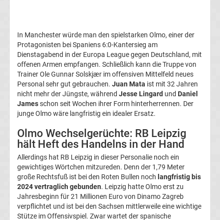
DFB-
Pokal
In Manchester würde man den spielstarken Olmo, einer der
Protagonisten bei Spaniens 6:0-Kantersieg am
Ergebnisse
Dienstagabend in der Europa League gegen Deutschland, mit
offenen Armen empfangen. Schließlich kann die Truppe von
Trainer Ole Gunnar Solskjær im offensiven Mittelfeld neues
Champions
Personal sehr gut gebrauchen.
Juan Mata
ist mit 32 Jahren
nicht mehr der Jüngste, während
Jesse Lingard
und
Daniel
League
James
schon seit Wochen ihrer Form hinterherrennen. Der
junge Olmo wäre langfristig ein idealer Ersatz.
Tabelle
Olmo Wechselgerüchte: RB Leipzig
hält Heft des Handelns in der Hand
Champions
Allerdings hat RB Leipzig in dieser Personalie noch ein
gewichtiges Wörtchen mitzureden. Denn der 1,79 Meter
League
große Rechtsfuß ist bei den Roten Bullen noch
langfristig bis
2024 vertraglich gebunden
. Leipzig hatte Olmo erst zu
Jahresbeginn für 21 Millionen Euro von Dinamo Zagreb
Ergebnisse
verpflichtet und ist bei den Sachsen mittlerweile eine wichtige
Stütze im Offensivspiel. Zwar wartet der spanische