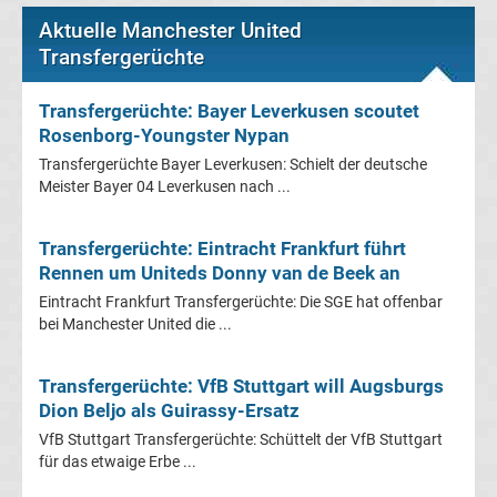
Conference
Aktuelle Manchester United
Transfergerüchte
League
Transfergerüchte: Bayer Leverkusen scoutet
Tabelle
Rosenborg-Youngster Nypan
Transfergerüchte Bayer Leverkusen: Schielt der deutsche
Formel
Meister Bayer 04 Leverkusen nach ...
1
Transfergerüchte: Eintracht Frankfurt führt
Rennen um Uniteds Donny van de Beek an
Rennkalender
Eintracht Frankfurt Transfergerüchte: Die SGE hat offenbar
bei Manchester United die ...
Transfergerüchte
Transfergerüchte: VfB Stuttgart will Augsburgs
WWE
Dion Beljo als Guirassy-Ersatz
VfB Stuttgart Transfergerüchte: Schüttelt der VfB Stuttgart
News
für das etwaige Erbe ...