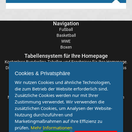
TV
Navigation
Tabellen
Fußball
&
Ergebnisse
Basketball
International:
WWE
Boxen
La
Tabellensystem für Ihre Homepage
Kostenlose
Bundesliga-Tabellen
und Ergebnisse für Ihre Homepage.
Liga
Die Aktualisierung der Ergebnisse erfolgt alle paar Minuten, sodass
Cookies & Privatsphäre
Sie stets auf dem Laufenden sind. Einfache und schnelle
Einbindung.
Ergebnisse
Wir nutzen Cookies und ähnliche Technologien,
die zum Betrieb der Website erforderlich sind.
Partnervereine
Zusätzliche Cookies werden nur mit Ihrer
La
Möchten Sie, dass auch Ihr Verein mehr Beachtung findet? Dann
Zustimmung verwendet. Wir verwenden die
sind Sie bei uns genau richtig. Wir suchen Ihren Verein für eine
zusätzlichen Cookies, um Analysen der Website-
kostenlose Kooperation. Veröffentlichen Sie Ihre Spielberichte,
Liga
Nutzung durchzuführen und
Sportnachrichten und Aufrufe bei uns!
Marketingmaßnahmen auf ihre Effizienz zu
Tabelle
prüfen.
Mehr Informationen