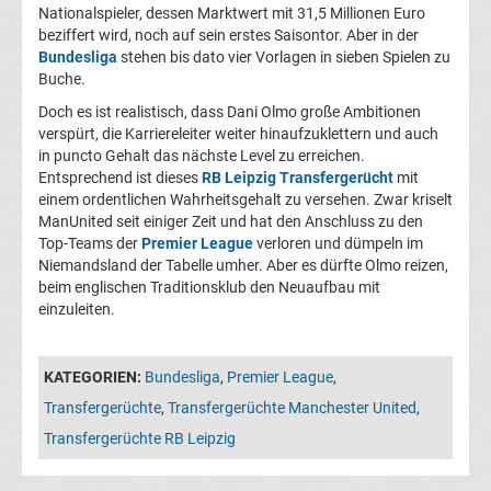
Europa
Nationalspieler, dessen Marktwert mit 31,5 Millionen Euro
beziffert wird, noch auf sein erstes Saisontor. Aber in der
Bundesliga
stehen bis dato vier Vorlagen in sieben Spielen zu
League
Buche.
Doch es ist realistisch, dass Dani Olmo große Ambitionen
Tabelle
verspürt, die Karriereleiter weiter hinaufzuklettern und auch
in puncto Gehalt das nächste Level zu erreichen.
Europa
Entsprechend ist dieses
RB Leipzig Transfergerücht
mit
einem ordentlichen Wahrheitsgehalt zu versehen. Zwar kriselt
ManUnited seit einiger Zeit und hat den Anschluss zu den
League
Top-Teams der
Premier League
verloren und dümpeln im
Niemandsland der Tabelle umher. Aber es dürfte Olmo reizen,
Ergebnisse
beim englischen Traditionsklub den Neuaufbau mit
einzuleiten.
Conference
KATEGORIEN:
Bundesliga
,
Premier League
,
League
Transfergerüchte
,
Transfergerüchte Manchester United
,
Transfergerüchte RB Leipzig
Erg.