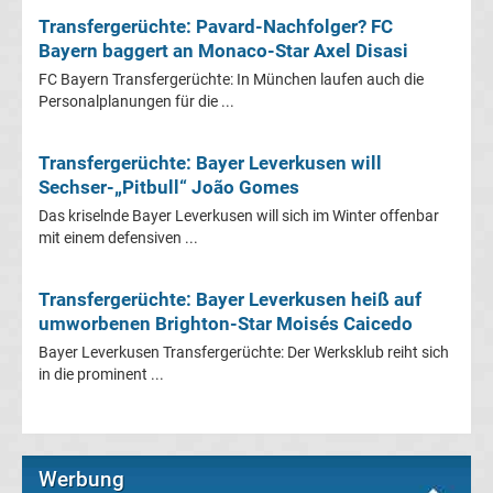
Boxen
Transfergerüchte: Pavard-Nachfolger? FC
Bayern baggert an Monaco-Star Axel Disasi
News
FC Bayern Transfergerüchte: In München laufen auch die
Personalplanungen für die ...
DAZN
Transfergerüchte: Bayer Leverkusen will
Programm
Sechser-„Pitbull“ João Gomes
Das kriselnde Bayer Leverkusen will sich im Winter offenbar
&
mit einem defensiven ...
Infos
Transfergerüchte: Bayer Leverkusen heiß auf
umworbenen Brighton-Star Moisés Caicedo
Telekom
Bayer Leverkusen Transfergerüchte: Der Werksklub reiht sich
in die prominent ...
Eishockey
live
Werbung
im