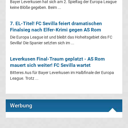
Bayer Leverkusen hat sich am 2. Spieltag der Europa League
Italien
keine Blöße gegeben. Beim ...
Transfergerüchte
7. EL-Titel! FC Sevilla feiert dramatischen
Finalsieg nach Elfer-Krimi gegen AS Rom
Spanien
Die Europa League ist und bleibt das Hoheitsgebiet des FC
Sevilla! Die Spanier setzten sich im ...
Top-
Aktuell
Leverkusen Final-Traum geplatzt - AS Rom
mauert sich weiter! FC Sevilla wartet
Bundesliga
Bitteres Aus für Bayer Leverkusen im Halbfinale der Europa
League. Trotz ...
Tabelle
Bundesliga
Werbung
Ergebnisse
2.