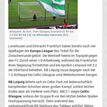
Champions
League
Europa
Bildquelle: By lism. from Glasgow, Scotland CC BY-SA
2.0 [
CC BY-SA 2.0
],
via Wikimedia Commons
(Bild
bearbeitet)
League
Leverkusen und Eintracht Frankfurt haben bereits nach vier
Spieltagen der
Europa League
das Ticket für die
Europa
Zwischenrunde gelöst. Die Werkself feierte im Topspiel gegen
den FC Zürich einen 1:0-Arbeitssieg, während die Frankfurter
ihren Siegeszug fortsetzten und bei Apollon Limassol mit 3:2
Conference
die Oberhand behielten. RB Leipzig muss dagegen nach der
1:2-Schlappe bei Celtic Glasgow ums Weiterkommen bangen.
League
RB Leipzig
lieferte sich im Celtic Park mit leidenschaftlich
kämpfenden Schotten einen großen Kampf, schlich letzten
Premier
Endes aber als Verlierer vom Platz. Mit 2:1 siegte
Celtic
Glasgow
, sodass der Gruppe B vor den letzten beiden Spielen
Hochspannung herrscht. Denn während das
League
verlustpunktfreie RB Salzburg das Tableau anführt, liefern