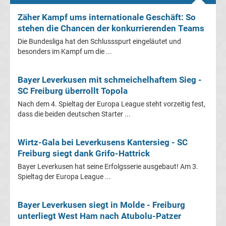
&
Zäher Kampf ums internationale Geschäft: So
stehen die Chancen der konkurrierenden Teams
UEFA-
Die Bundesliga hat den Schlussspurt eingeläutet und
besonders im Kampf um die ...
Pokal
Bayer Leverkusen mit schmeichelhaftem Sieg -
Transfergerüchte
SC Freiburg überrollt Topola
international
Nach dem 4. Spieltag der Europa League steht vorzeitig fest,
Transfergerüchte
dass die beiden deutschen Starter ...
Deutschland
Wirtz-Gala bei Leverkusens Kantersieg - SC
Freiburg siegt dank Grifo-Hattrick
Transfergerüchte
Bayer Leverkusen hat seine Erfolgsserie ausgebaut! Am 3.
Spieltag der Europa League ...
England
Bayer Leverkusen siegt in Molde - Freiburg
Transfergerüchte
unterliegt West Ham nach Atubolu-Patzer