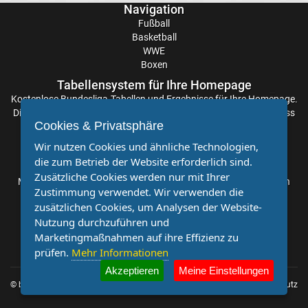
Navigation
Liga
Fußball
Basketball
WWE
Ergebnisse
Boxen
Tabellensystem für Ihre Homepage
3.
Kostenlose
Bundesliga-Tabellen
und Ergebnisse für Ihre Homepage.
Die Aktualisierung der Ergebnisse erfolgt alle paar Minuten, sodass
Liga
Cookies & Privatsphäre
Sie stets auf dem Laufenden sind. Einfache und schnelle
Einbindung.
Wir nutzen Cookies und ähnliche Technologien,
Ergebnisse
die zum Betrieb der Website erforderlich sind.
Partnervereine
Zusätzliche Cookies werden nur mit Ihrer
Möchten Sie, dass auch Ihr Verein mehr Beachtung findet? Dann
3.
Zustimmung verwendet. Wir verwenden die
sind Sie bei uns genau richtig. Wir suchen Ihren Verein für eine
zusätzlichen Cookies, um Analysen der Website-
kostenlose Kooperation. Veröffentlichen Sie Ihre Spielberichte,
Nutzung durchzuführen und
Sportnachrichten und Aufrufe bei uns!
Liga
Marketingmaßnahmen auf ihre Effizienz zu
prüfen.
Mehr Informationen
Tabelle
Akzeptieren
Meine Einstellungen
© by
Impressum
|
Datenschutz
DFB-