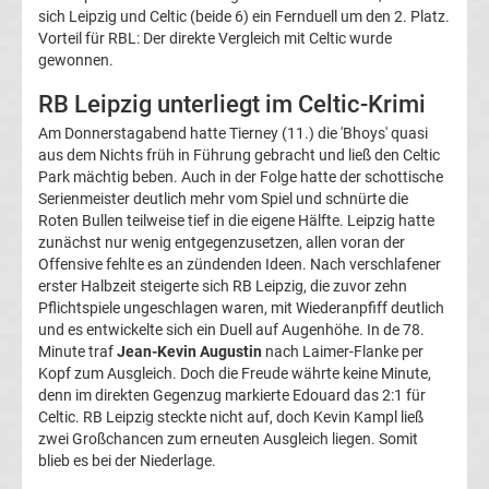
sich Leipzig und Celtic (beide 6) ein Fernduell um den 2. Platz.
La
Vorteil für RBL: Der direkte Vergleich mit Celtic wurde
gewonnen.
Liga
RB Leipzig unterliegt im Celtic-Krimi
Am Donnerstagabend hatte Tierney (11.) die 'Bhoys' quasi
Serie
aus dem Nichts früh in Führung gebracht und ließ den Celtic
Park mächtig beben. Auch in der Folge hatte der schottische
A
Serienmeister deutlich mehr vom Spiel und schnürte die
Roten Bullen teilweise tief in die eigene Hälfte. Leipzig hatte
zunächst nur wenig entgegenzusetzen, allen voran der
Türk.
Offensive fehlte es an zündenden Ideen. Nach verschlafener
erster Halbzeit steigerte sich RB Leipzig, die zuvor zehn
Süper
Pflichtspiele ungeschlagen waren, mit Wiederanpfiff deutlich
und es entwickelte sich ein Duell auf Augenhöhe. In de 78.
Minute traf
Jean-Kevin Augustin
nach Laimer-Flanke per
Lig
Kopf zum Ausgleich. Doch die Freude währte keine Minute,
denn im direkten Gegenzug markierte Edouard das 2:1 für
Internat.
Celtic. RB Leipzig steckte nicht auf, doch Kevin Kampl ließ
zwei Großchancen zum erneuten Ausgleich liegen. Somit
blieb es bei der Niederlage.
Fußball