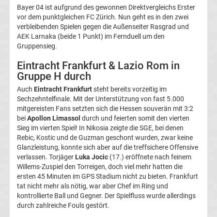
Bayer 04 ist aufgrund des gewonnen Direktvergleichs Erster
Transfergerüchte
vor dem punktgleichen FC Zürich. Nun geht es in den zwei
verbleibenden Spielen gegen die Außenseiter Rasgrad und
AEK Larnaka (beide 1 Punkt) im Fernduell um den
Transferticker
Gruppensieg.
Eintracht Frankfurt & Lazio Rom in
-
Gruppe H durch
Meldungen
Auch
Eintracht Frankfurt
steht bereits vorzeitig im
Sechzehntelfinale. Mit der Unterstützung von fast 5.000
mitgereisten Fans setzten sich die Hessen souverän mit 3:2
vom
bei
Apollon Limassol
durch und feierten somit den vierten
Sieg im vierten Spiel! In Nikosia zeigte die SGE, bei denen
Transfermarkt
Rebic, Kostic und de Guzman geschont wurden, zwar keine
Glanzleistung, konnte sich aber auf die treffsichere Offensive
verlassen. Torjäger
Luka Jocic
(17.) eröffnete nach feinem
Trainerentlassungen
Willems-Zuspiel den Torreigen, doch viel mehr hatten die
ersten 45 Minuten im GPS Stadium nicht zu bieten. Frankfurt
Bundesliga
tat nicht mehr als nötig, war aber Chef im Ring und
kontrollierte Ball und Gegner. Der Spielfluss wurde allerdings
durch zahlreiche Fouls gestört.
Porträts