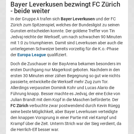
Bayer Leverkusen bezwingt FC Zürich
UEFA
- beide weiter
In der Gruppe A trafen sich
Bayer Leverkusen
und der FC
Youth
Zürich zum Spitzenspiel, welches der Bundesligist zu seinen
Gunsten entscheiden konnte. Der goldene Treffer von Tin
Jedvaj reichte der Werkself, um nach schwachen 90 Minuten
League
mit 1:0 zu triumphieren. Damit sind Leverkusen aber auch die
unterlegenen Schweizer bereits vorzeitig für die K.o.-Phase
Fußball
der
Europa League
qualifiziert.
Doch die Zuschauer in der BayArena bekamen besonders im
WM
ersten Durchgang nur Magerkost geboten. Nachdem in den
ersten 30 Minuten einer zähen Begegnung so gut wie nichts
passierte, entwickelte die Werkself mehr Zug zum Tor.
Fußball
Allerdings verpassten Dominik Kohr und Lucas Alario die
Führung knapp. Besser machte es Jedvaj, der eine Ecke von
EM
Julian Brandt mit dem Kopf in die Maschen beförderte. Der
FC Zürich
verbuchte zwar postwendend durch Kevin Rüegg
seine beste Möglichkeit, aber Bayer Leverkusen verteidigte
Frauenfußball
den knappen Vorsprung in einer Partie mit viel Kampf und
Krampf über die Zeit. Unterm Strich war der Sieg verdient, da
Amateurfußball
die Herrlich-Elf besser war.