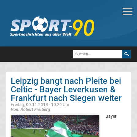
Fußball
Bundesliga
2.
Liga
Leipzig bangt nach Pleite bei
3.
Celtic - Bayer Leverkusen &
Frankfurt nach Siegen weiter
Liga
Freitag, 09.11.2018 - 10:29 Uhr
Von: Robert Freiberg
DFB-
Bayer
Pokal