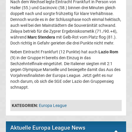
Nach dem Wechsel legte Eintracht Frankfurt in Person von
Haller (55.) und Gacinovic (58.) binnen drei Minuten gleich
Fußballklubs
doppelt nach und sorgte frühzeitig für klare Verhältnisse.
Dennoch wurde es in der Schlussphase noch einmal hektisch,
Europa
auch weil bei den Mainstädtern die Souveränität schwand.
League
Zelaya betrieb für die Zyprer Ergebniskosmetik (71./90.+4),
während
Marc Stendera
mit Gelb-Rot vom Platz flog (81.).
Europa
Doch richtig in Gefahr gerieten die drei Punkte nicht mehr.
Neben Eintracht Frankfurt (12 Punkte) hat auch
Lazio Rom
League
(9) in der Gruppe H bereits den Einzug in das
Sechzehntelfinale eingetütet. Die Italiener siegten mit 2:1
Meister
gegen Olympique Marseille und besiegelte damit das Aus des
Vorjahresfinalisten der Europa League. Jetzt geht es nur
noch darum, ob sich die SGE oder Lazio den Gruppensieg
Liste
schnappt.
Torschützenkönige
KATEGORIEN:
Europa League
Europa
League
Aktuelle Europa League News