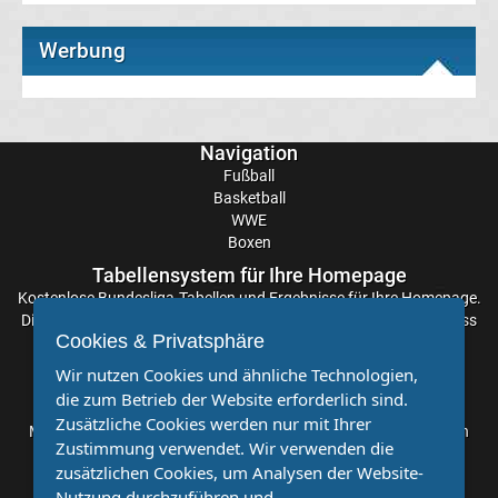
A
Werbung
Ergebnisse
Serie
Navigation
Fußball
A
Basketball
WWE
Boxen
Tabelle
Tabellensystem für Ihre Homepage
Fußball
Kostenlose
Bundesliga-Tabellen
und Ergebnisse für Ihre Homepage.
Die Aktualisierung der Ergebnisse erfolgt alle paar Minuten, sodass
Cookies & Privatsphäre
Bundesliga
Sie stets auf dem Laufenden sind. Einfache und schnelle
Einbindung.
Wir nutzen Cookies und ähnliche Technologien,
die zum Betrieb der Website erforderlich sind.
2.
Partnervereine
Zusätzliche Cookies werden nur mit Ihrer
Möchten Sie, dass auch Ihr Verein mehr Beachtung findet? Dann
Zustimmung verwendet. Wir verwenden die
Liga
sind Sie bei uns genau richtig. Wir suchen Ihren Verein für eine
zusätzlichen Cookies, um Analysen der Website-
kostenlose Kooperation. Veröffentlichen Sie Ihre Spielberichte,
Nutzung durchzuführen und