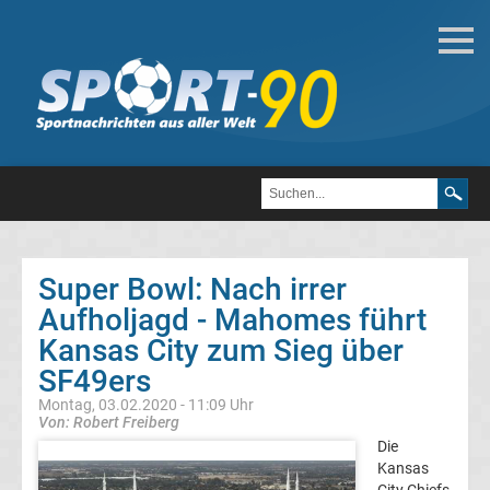
Football
Alle
Super
Bowl
Super Bowl: Nach irrer
Gewinner
Aufholjagd - Mahomes führt
Top-
Kansas City zum Sieg über
Aktuell
SF49ers
Montag, 03.02.2020 - 11:09 Uhr
Bundesliga
Von: Robert Freiberg
Die
Tabelle
Kansas