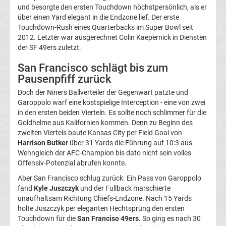
und besorgte den ersten Touchdown höchstpersönlich, als er
League
über einen Yard elegant in die Endzone lief. Der erste
Touchdown-Rush eines Quarterbacks im Super Bowl seit
Ergebnisse
2012. Letzter war ausgerechnet Colin Kaepernick in Diensten
der SF 49ers zuletzt.
Europa
San Francisco schlägt bis zum
Pausenpfiff zurück
League
Doch der Niners Ballverteiler der Gegenwart patzte und
Garoppolo warf eine kostspielige Interception - eine von zwei
Tabelle
in den ersten beiden Vierteln. Es sollte noch schlimmer für die
Goldhelme aus Kalifornien kommen. Denn zu Beginn des
zweiten Viertels baute Kansas City per Field Goal von
Europa
Harrison Butker
über 31 Yards die Führung auf 10:3 aus.
Wenngleich der AFC-Champion bis dato nicht sein volles
League
Offensiv-Potenzial abrufen konnte.
Aber San Francisco schlug zurück. Ein Pass von Garoppolo
Ergebnisse
fand
Kyle Juszczyk
und der Fullback marschierte
unaufhaltsam Richtung Chiefs-Endzone. Nach 15 Yards
Conference
holte Juszczyk per eleganten Hechtsprung den ersten
Touchdown für die
San Franciso 49ers
. So ging es nach 30