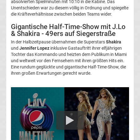
absolvierten Spielminuten mit 10:10 in die Kabine. Das
League
Unentschieden war zu diesem völlig in Ordnung und spiegelte
die Kräfteverhältnisse zwischen beiden Teams wider.
Erg.
Gigantische Half-Time-Show mit J.Lo
& Shakira - 49ers auf Siegerstraße
Conference
In der Halbzeitpause übernahmen die Superstars
Shakira
und
Jennifer Lopez
inklusive Gastauftritt ihrer elfjährigen
League
Tochter das Kommando und heizten dem Publikum in Miami
und weltweit vor den Fernsehern mit ihren größten Hits ein.
Tabelle
Eine rundum geglückte und gigantische Half-Time-Show, die
ihren großen Erwartungen gerecht wurde.
Formel
1
Rennkalender
Transfergerüchte