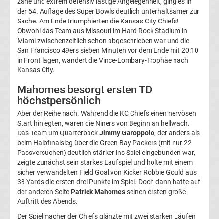
zähe und extrem defensiv lastige Angelegenheit, ging es in
Liga
der 54. Auflage des Super Bowls deutlich unterhaltsamer zur
Sache. Am Ende triumphierten die Kansas City Chiefs!
Obwohl das Team aus Missouri im Hard Rock Stadium in
Tabelle
Miami zwischenzeitlich schon abgeschrieben war und die
San Francisco 49ers sieben Minuten vor dem Ende mit 20:10
DFB-
in Front lagen, wandert die Vince-Lombary-Trophäe nach
Kansas City.
Pokal
Mahomes besorgt ersten TD
höchstpersönlich
Ergebnisse
Aber der Reihe nach. Während die KC Chiefs einen nervösen
Start hinlegten, waren die Niners von Beginn an hellwach.
Champions
Das Team um Quarterback
Jimmy Garoppolo
, der anders als
beim Halbfinalsieg über die Green Bay Packers (mit nur 22
Passversuchen) deutlich stärker ins Spiel eingebunden war,
League
zeigte zunächst sein starkes Laufspiel und holte mit einem
sicher verwandelten Field Goal von Kicker Robbie Gould aus
Tabelle
38 Yards die ersten drei Punkte im Spiel. Doch dann hatte auf
der anderen Seite
Patrick Mahomes
seinen ersten große
Auftritt des Abends.
Champions
Der Spielmacher der Chiefs glänzte mit zwei starken Läufen