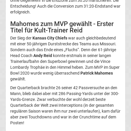
ohne Gegenwehr in die Endzone zum 30:20 marschieren. Die
Entscheidung! Auch die Conversion zum 31:20-Endstand war
Liga
erfolgreich.
Mahomes zum MVP gewählt - Erster
Tabelle
Titel für Kult-Trainer Reid
Der Sieg der
Kansas City Chiefs
war auch gleichbedeutend
Premier
mit einer 50-jährigen Durststrecke des Teams aus Missouri.
Sondern auch das Ende eines „Fluchs“. Denn der 61-jährige
League
Head Coach
Andy Reid
konnte erstmals in seiner langen
Trainerlaufbahn den Superbowl gewinnen und die Vince
Lombardy Trophäe in den Himmel heben. Zum MVP im Super
Erg.
Bowl 2020 wurde wenig überraschend
Patrick Mahomes
gewählt.
Premier
Der Quarterback brachte 26 seiner 42 Passversuche an den
Mann, blieb dabei aber mit 286 Passing-Yards unter der 300-
League
Yards-Grenze. Zwar verbuchte der wohl derzeit beste
Quarterback der Welt zwei Interceptions (in der gesamten
Tabelle
regulären Saison waren ihm nur zwei unterlaufen), kam dafür
aber zwei Touchdowns und war in der Crunchtime auf dem
Posten!
Frauen