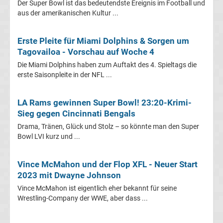
Der Super Bowl ist das bedeutendste Ereignis im Football und
aus der amerikanischen Kultur ...
1
Tabelle
Erste Pleite für Miami Dolphins & Sorgen um
Tagovailoa - Vorschau auf Woche 4
Süper
Die Miami Dolphins haben zum Auftakt des 4. Spieltags die
erste Saisonpleite in der NFL ...
Lig
LA Rams gewinnen Super Bowl! 23:20-Krimi-
Ergebnisse
Sieg gegen Cincinnati Bengals
Drama, Tränen, Glück und Stolz – so könnte man den Super
Bowl LVI kurz und ...
Süper
Lig
Vince McMahon und der Flop XFL - Neuer Start
2023 mit Dwayne Johnson
Tabelle
Vince McMahon ist eigentlich eher bekannt für seine
Wrestling-Company der WWE, aber dass ...
Serie