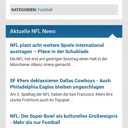
Bundesliga
KATEGORIEN:
Football
Erg.
Aktuelle NFL News
Frauen
NFL plant acht weitere Spiele international
austragen – Pläne in der Schublade
Bundesliga
Die NFL hat erst am gestrigen Sonntag einen Halt in der
Münchener Allianz Arena gemacht. ...
Tabelle
Ligue
SF 49ers deklassieren Dallas Cowboys - Auch
Philadelphia Eagles bleiben ungeschlagen
1
Am 5. Spieltag der NFL haben die San Francisco 49ers ihre
starke Frühform auch im Topspiel ...
Ergebnisse
NFL: Der Super Bowl als kulturelles Großereignis
- Mehr als nur Football
Ligue