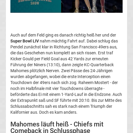
WWE
News
Boxen
Auch auf dem Feld ging es danach richtig heiß her und der
Super Bowl LIV
nahm mächtig Fahrt auf. Dabei schlug das
Pendel zunächst klar in Richtung San Francisco 49ers aus,
News
die das Geschehen nun komplett an sich rissen. Erst traf
Kicker Gould per Field Goal aus 42 Yards zur erneuten
DAZN
Führung der Niners (13:10), dann zeigte KC-Quarterback
Mahomes plötzlich Nerven. Zwei Pässe des 24-Jährigen
wurden abgefangen, wobei die erste Interception einen
Programm
Touchdown der 49ers nach sich zog. Raheem Mostert - der
noch im Halbfinale mit vier Touchdowns überragte -
&
beförderte das Ei mit einem 1-Yard-Lauf in die Endzone. Auch
der Extrapunkt saß und SF führte mit 20:10. Bis zur Mitte des
Infos
Schlussabschnitts sah es stark nach einem Triumph der
Kalifornier aus. Doch es kam anders.
Telekom
Mahomes läuft heiß - Chiefs mit
Comeback in Schlussphase