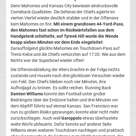
Eishockey
Denn Mahomes und Kansas City bewiesen eindrucksvolle
Comeback-Qualitäten. Die Defense der Chiefs agierte im
live
vierten Viertel wieder deutlich stabiler und in der Offensive
kam Mahomes on fire.
Mit einem grandiosen 44-Yard-Pass,
den Mahomes fast schon im Rückwärtsfallen aus dem
im
Handgelenk schüttelte, auf Tyreek Hill wurde die Wende
knapp sieben Minuten vor dem Ende eingeleitet
.
TV
Darauffolgend glückte Mahomes ein Touchdown-Pass auf
Trevis Kelce und die Chiefs verkürzten auf 17:20. Wie aus dem
Tabellen
Nichts war der Superbowl wieder offen!
&
Ergebnisse
Die Offensivabteilung der 49ers brachte in der Folge nichts
International:
zustande und musste nach drei glücklosen Versuchen wieder
von Feld. Den Chiefs blieben noch vier Minuten, ihre
La
Aufholjagd zu krönen. Es sollte reichen. Running Back
Damien Williams
konnte den Football unter großer
Bedrängnis über der Endzone halten und drei Minuten vor
Liga
dem Abpfiff führte auf einmal Kansas. San Francisco war
nun zu großem Risiko gezwungen, konnte aber nicht mehr
Ergebnisse
zurückschlagen. Auch weil
Garoppolo
etwas überhastete
weite Würfe abfeuerte. Dafür konnte auf anderer Seite
Williams einen weiteren Touchdown nachlegen und praktisch
La