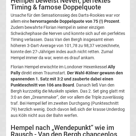
Hempel beweist Neven, perfektes
Timing & famose Doppelquote
DFB-
Ursache für den Sensationssieg des Darts-Rookies war vor
allem eine
hervorragende Doppelquote von 75 (!) Prozent
.
Pokal
Zudem bewahrte Florian Hempel in seiner einzigen
Schwächephase die Nerven und konnte sich auf ein perfektes
Ergebnisse
Timing verlassen. Dass Van den Bergh insgesamt einen
höheren 3-Dart-Average von 101,78 zu 98,37 verzeichnete,
konnte den 27-Jährigen indes auch nicht retten. Zumal
Champions
Hempel immer da war, wenn es drauf ankam.
Florian Hempel erwischte im Londoner Hexenkessel
Ally
League
Pally
direkt einen Traumstart.
Der Wahl-Kölner gewann den
spannenden 1. Satz mit 3:2 und zauberte dabei einen
Tabelle
Punkteschnitt von 106 ans Board
. Danach ließ Van den
Bergh kurzzeitig die Muskeln spielen. Das 2. Set ging glatt mit
3:0 an den „Dreammaker“, der vor allem die Triple zuverlässig
Champions
traf. Bei Hempel lief im zweiten Durchgang (Punkteschnitt
79) herzlich wenig. Doch davon ließ sich der krasse Underdog
League
aus Köln nicht aus der Bahn werfen.
Hempel nach „Wendepunkt“ wie im
Ergebnisse
Rausch - Van den Bergh chancenlos