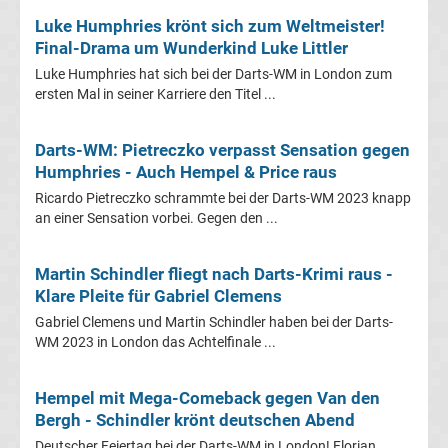
Luke Humphries krönt sich zum Weltmeister!
Premier
Final-Drama um Wunderkind Luke Littler
Luke Humphries hat sich bei der Darts-WM in London zum
League
ersten Mal in seiner Karriere den Titel ...
Erg.
Darts-WM: Pietreczko verpasst Sensation gegen
Humphries - Auch Hempel & Price raus
Premier
Ricardo Pietreczko schrammte bei der Darts-WM 2023 knapp
an einer Sensation vorbei. Gegen den ...
League
Martin Schindler fliegt nach Darts-Krimi raus -
Tabelle
Klare Pleite für Gabriel Clemens
Gabriel Clemens und Martin Schindler haben bei der Darts-
Frauen
WM 2023 in London das Achtelfinale ...
Bundesliga
Hempel mit Mega-Comeback gegen Van den
Bergh - Schindler krönt deutschen Abend
Erg.
Deutscher Feiertag bei der Darts-WM in London! Florian