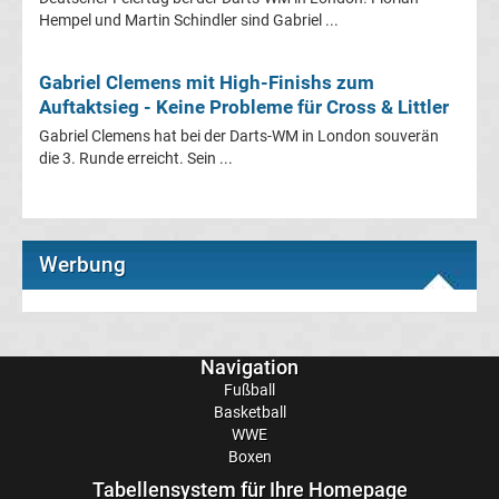
Hempel und Martin Schindler sind Gabriel ...
Frauen
Gabriel Clemens mit High-Finishs zum
Bundesliga
Auftaktsieg - Keine Probleme für Cross & Littler
Gabriel Clemens hat bei der Darts-WM in London souverän
Tabelle
die 3. Runde erreicht. Sein ...
Ligue
1
Werbung
Ergebnisse
Navigation
Ligue
Fußball
Basketball
1
WWE
Boxen
Tabelle
Tabellensystem für Ihre Homepage