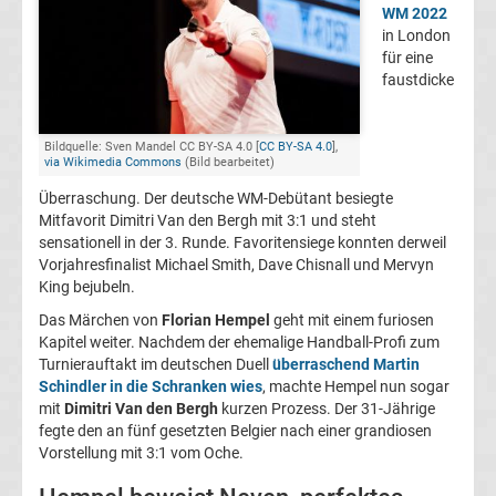
WM 2022
2.
in London
für eine
faustdicke
Liga
Ergebnisse
Bildquelle: Sven Mandel CC BY-SA 4.0 [
CC BY-SA 4.0
],
via Wikimedia Commons
(Bild bearbeitet)
3.
Überraschung. Der deutsche WM-Debütant besiegte
Mitfavorit Dimitri Van den Bergh mit 3:1 und steht
sensationell in der 3. Runde. Favoritensiege konnten derweil
Liga
Vorjahresfinalist Michael Smith, Dave Chisnall und Mervyn
King bejubeln.
Ergebnisse
Das Märchen von
Florian Hempel
geht mit einem furiosen
Kapitel weiter. Nachdem der ehemalige Handball-Profi zum
3.
Turnierauftakt im deutschen Duell
überraschend Martin
Schindler in die Schranken wies
, machte Hempel nun sogar
mit
Dimitri Van den Bergh
kurzen Prozess. Der 31-Jährige
Liga
fegte den an fünf gesetzten Belgier nach einer grandiosen
Vorstellung mit 3:1 vom Oche.
Tabelle