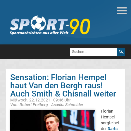
Darts
Darts
Weltmeister
Top-
Aktuell
Sensation: Florian Hempel
Bundesliga
haut Van den Bergh raus!
Auch Smith & Chisnall weiter
Tabelle
Mittwoch, 22.12.2021 - 09:46 Uhr
Von: Robert Freiberg - Asanka Schneider
Bundesliga
Florian
Hempel
sorgte bei
Ergebnisse
der
Darts-