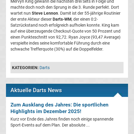
Mervyn King gewann die nächsten drei Sets in Folge und
im
machte doch noch den Sprung in die 3. Runde perfekt. Dort
wartet nun
Steve Lennon
. Damit ist der 55-jährige Routinier
TV
der erste Akteur dieser
Darts-WM
, der einen 0:2-
Satzrückstand noch erfolgreich aufholen konnte. King kam
Tabellen
auf eine überzeugende Checkout-Quote von 50 Prozent und
&
einen Punkteschnitt von 92,72. Ryan Joyce (93,47 Average)
Ergebnisse
verspielte indes seine komfortable Führung durch eine
International:
schwache Trefferquote (30%) auf die Doppelfelder.
La
KATEGORIEN:
Darts
Liga
Ergebnisse
Aktuelle Darts News
La
Zum Ausklang des Jahres: Die sportlichen
Highlights im Dezember 2025!
Liga
Kurz vor Ende des Jahres finden noch einige spannende
Sport-Events auf dem Plan. Der absolute ...
Tabelle