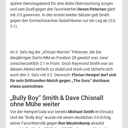
späten Dienstagabend für eine dicke Überraschung sorgen
Conference
und sein Duell gegen den favorisierten
Devon Petersen
glatt
mit 3:0 gewinnen. In den ersten beiden Sätzen gab Smith
League
gegen den formschwachen Südafrikaner nur ein Leg ab (3:0,
3:1).
Tabelle
Formel
Im 3. Satz lag der „African Warrior“ Petersen, der bei
diesjährigen Darts-WM an Position 28 gesetzt war, zwar
1
zwischenzeitlich 2:1 in Front. Doch Raymond Smith war an
diesem Abend einfach zu stabil und stark und sicherte sich
Rennkalender
auch den 3. Satz mit 3:2. Dennoch:
Florian Hempel darf sich
für sein Drittrunden-Match gegen „The Guru“ durchaus
etwas ausrechnen
.
Transfergerüchte
„Bully Boy“ Smith & Dave Chisnall
ohne Mühe weiter
WWE
Vor der Hempel-Gala war bereits
Michael Smith
im Einsatz.
Und der “Bully Boy“ wurde mit einem deutlichen 3:0-Erfolg
News
seiner Favoritenrolle gegen
Ron Meulenkamp
absolut