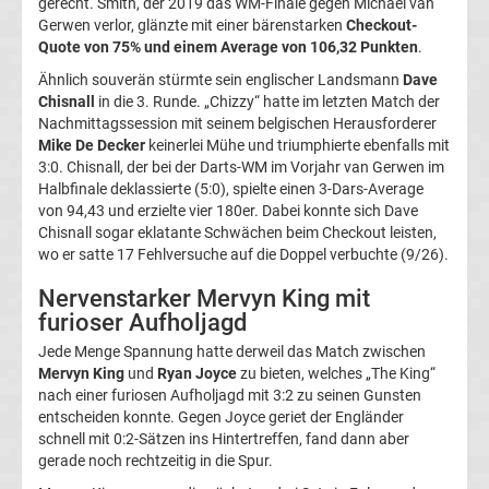
gerecht. Smith, der 2019 das WM-Finale gegen Michael van
Boxen
Gerwen verlor, glänzte mit einer bärenstarken
Checkout-
Quote von 75% und einem Average von 106,32 Punkten
.
News
Ähnlich souverän stürmte sein englischer Landsmann
Dave
Chisnall
in die 3. Runde. „Chizzy“ hatte im letzten Match der
Nachmittagssession mit seinem belgischen Herausforderer
DAZN
Mike De Decker
keinerlei Mühe und triumphierte ebenfalls mit
3:0. Chisnall, der bei der Darts-WM im Vorjahr van Gerwen im
Programm
Halbfinale deklassierte (5:0), spielte einen 3-Dars-Average
von 94,43 und erzielte vier 180er. Dabei konnte sich Dave
&
Chisnall sogar eklatante Schwächen beim Checkout leisten,
wo er satte 17 Fehlversuche auf die Doppel verbuchte (9/26).
Infos
Nervenstarker Mervyn King mit
furioser Aufholjagd
Telekom
Jede Menge Spannung hatte derweil das Match zwischen
Mervyn King
und
Ryan Joyce
zu bieten, welches „The King“
Eishockey
nach einer furiosen Aufholjagd mit 3:2 zu seinen Gunsten
entscheiden konnte. Gegen Joyce geriet der Engländer
schnell mit 0:2-Sätzen ins Hintertreffen, fand dann aber
live
gerade noch rechtzeitig in die Spur.