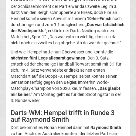
Europa
Der Schlüsselmoment der Partie war das zweite Leg im 3.
Satz: Van den Bergh schnupperte am Break, doch Florian
Hempel konnte seinen Anwurf mit einem
104er-Finish
noch
League
durchbringen und zum 1:1 ausgleichen. „
Das war tatsächlich
der Wendepunkte
“, erklärte der Darts-Neuling nach dem
Tabelle
Match bei „Sport1“. „Das war extrem wichtig, dass ich da
nicht noch ein zweites Leg abgebe. Ab da war der geebnet.“
Europa
Und wie: Hempel hatte nun Oberwasser und konnte die
nächsten fünf Legs allesamt gewinnen
. Den 3. Satz
entschied der ehemalige Handball-Torwart somit mit 3:1 für
League
sich. Im 4. Satz verwandelte er direkt seinen ersten
Matchdart auf die Doppel-8. Hempel selbst konnte seinen
Ergebnisse
Sensationserfolg gegen den Belgier, immerhin World-
Matchplay-Champion von 2020, kaum fassen. „
Das glaubt
mir keiner
.“ Am Montag geht es für den Shootingstar in der
Conference
3. Runde weiter.
League
Darts-WM: Hempel trifft in Runde 3
auf Raymond Smith
Erg.
Dort bekommt es Florian Hempel dann mit
Raymond Smith
zu tun. Auch der Australier konnte in der letzten Partie am