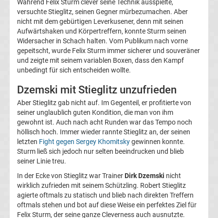
Während Felix Sturm clever seine Technik ausspielte,
Termine
versuchte Stieglitz, seinen Gegner mürbezumachen. Aber
nicht mit dem gebürtigen Leverkusener, denn mit seinen
Aufwärtshaken und Körpertreffern, konnte Sturm seinen
2023
Widersacher in Schach halten. Vom Publikum nach vorne
gepeitscht, wurde Felix Sturm immer sicherer und souveräner
Boxen
und zeigte mit seinem variablen Boxen, dass den Kampf
unbedingt für sich entscheiden wollte.
Termine
Dzemski mit Stieglitz unzufrieden
Aber Stieglitz gab nicht auf. Im Gegenteil, er profitierte von
2022
seiner unglaublich guten Kondition, die man von ihm
gewohnt ist. Auch nach acht Runden war das Tempo noch
Boxen
höllisch hoch. Immer wieder rannte Stieglitz an, der seinen
letzten
Fight gegen Sergey Khomitsky
gewinnen konnte.
Sturm ließ sich jedoch nur selten beeindrucken und blieb
Termine
seiner Linie treu.
In der Ecke von Stieglitz war Trainer
Dirk Dzemski
nicht
2021
wirklich zufrieden mit seinem Schützling. Robert Stieglitz
agierte oftmals zu statisch und blieb nach direkten Treffern
Boxen
oftmals stehen und bot auf diese Weise ein perfektes Ziel für
Felix Sturm, der seine ganze Cleverness auch ausnutzte.