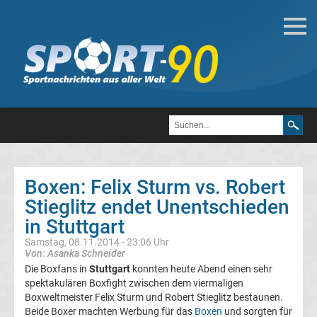
Boxen
Boxen
News
Kickboxen
Boxen: Felix Sturm vs. Robert
Boxen
News
Stieglitz endet Unentschieden
in Stuttgart
Box
Samstag, 08.11.2014 - 23:06 Uhr
Von: Asanka Schneider
News
Die Boxfans in
Stuttgart
konnten heute Abend einen sehr
spektakulären Boxfight zwischen dem viermaligen
Boxweltmeister Felix Sturm und Robert Stieglitz bestaunen.
aktuell
Beide Boxer machten Werbung für das
Boxen
und sorgten für