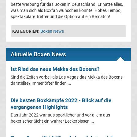
beste Werbung für das Boxen in Deutschland. Er hatte alles,
Tabelle
was man sich als Boxfan wünschen konnte. Hohes Tempo,
spektakuläre Treffer und die Option auf ein Rematch!
Bundesliga
KATEGORIEN:
Boxen News
Ergebnisse
2.
Aktuelle Boxen News
Liga
Ist Riad das neue Mekka des Boxens?
Sind die Zeiten vorbei, als Las Vegas das Mekka des Boxens
Ergebnisse
darstellte? Immer öfter finden ...
3.
Die besten Boxkämpfe 2022 - Blick auf die
vergangenen Highlights
Liga
Das Jahr 2022 war aus sportlicher und vor allem aus
boxerischer Sicht ein wahrer Leckerbissen ...
Ergebnisse