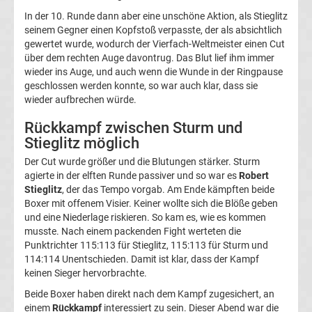
Termine
In der 10. Runde dann aber eine unschöne Aktion, als Stieglitz
seinem Gegner einen Kopfstoß verpasste, der als absichtlich
gewertet wurde, wodurch der Vierfach-Weltmeister einen Cut
2020
über dem rechten Auge davontrug. Das Blut lief ihm immer
wieder ins Auge, und auch wenn die Wunde in der Ringpause
Boxen
geschlossen werden konnte, so war auch klar, dass sie
wieder aufbrechen würde.
Termine
Rückkampf zwischen Sturm und
Stieglitz möglich
2019
Der Cut wurde größer und die Blutungen stärker. Sturm
agierte in der elften Runde passiver und so war es
Robert
Boxen
Stieglitz
, der das Tempo vorgab. Am Ende kämpften beide
Boxer mit offenem Visier. Keiner wollte sich die Blöße geben
und eine Niederlage riskieren. So kam es, wie es kommen
Gewichtsklassen
musste. Nach einem packenden Fight werteten die
Punktrichter 115:113 für Stieglitz, 115:113 für Sturm und
Top-
Aktuell
114:114 Unentschieden. Damit ist klar, dass der Kampf
keinen Sieger hervorbrachte.
Bundesliga
Beide Boxer haben direkt nach dem Kampf zugesichert, an
einem
Rückkampf
interessiert zu sein. Dieser Abend war die