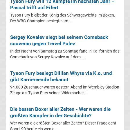
Tyson Fury will 12 Kämpfe im nächsten Jahr –
3.
Pascal trifft auf Eifert
Tyson Fury bleibt der König des Schwergewichts im Boxen.
Liga
Der WBC-Champion besiegte am ...
Tabelle
Sergey Kovalev siegt bei seinem Comeback
souverän gegen Tervel Pulev
DFB-
In der Nacht von Samstag zu Sonntag fand in Kalifornien das
Comeback von Sergey Kovalev auf dem ...
Pokal
Tyson Fury besiegt Dillian Whyte via K.o. und
Ergebnisse
gibt Karriereende bekannt
94.000 Zuschauer waren gestern Abend im Wembley Stadion
Champions
Zeuge als Tyson Fury seinen Widersacher ...
League
Die besten Boxer aller Zeiten - Wer waren die
größten Kämpfer in der Geschichte?
Tabelle
Wer waren die größten Boxer aller Zeiten? Dieser Frage geht
Sport-90 heute ein wenig ...