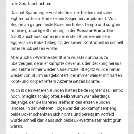
tolle Sportnachrichten.
Boxen
Das mit Spannung erwartete Duell der beiden deutschen
Fighter hatte am Ende keinen Sieger hervorgebracht. Von
heute
Beginn an gingen beide Boxer ein hohes Tempo und sorgten
für eine großartige Stimmung in der
Porsche-Arena
. Die
6.500 Zuschauer sahen in der ersten Runde einen sehr
im
aggressiven Robert Stieglitz, der seinen Kontrahenten schnell
unter Druck setzen wollte.
Fernsehen
Aber auch Ex-Weltmeister Sturm wusste durchaus zu
überzeugen, denn er kämpfte clever aus der Deckung heraus
RTL
und setzte immer wieder Nadelstiche. Stieglitz wurde immer
wieder von Sturm ausgekontert, der immer wieder mit harten
Kopf- und Körpertreffern Akzente setzen konnte.
Boxen
Auch in den weiteren Runden hielten beide Fighter das Tempo
Termine
hoch. Stieglitz schlug öfter,
Felix Sturm
war allerdings
derjenige, der die klareren Treffer in den ersten Runden
landete. In der weiteren Folge war der Boxkampf sehr eng,
2024
beide Boxer schenkten sich nichts und bereits im Vorfeld
wurde schnell klar, dass sich beide Ex-Weltmeister nicht grün
Boxen
waren.