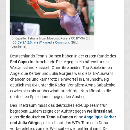
Herren
Deutscher
Tennis
Bildquelle: Tatiana from Moscow, Russia CC BY-SA 2.0
[
CC BY-SA 2.0
],
via Wikimedia Commons
(Bild
bearbeitet)
Bund
Deutschlands Tennis-Damen haben in der ersten Runde des
Fed Cups
eine krachende Pleite gegen ein bärenstarkes
Tennis
Weißrussland kassiert. Ohne ihre beiden Top-Spielerinnen
Angelique Kerber und Julia Görgers war die DTB-Auswahl
heute
chancenlos und kam trotz Heimvorteil in Braunschweig
deutlich mit 0:4 unter die Räder. Vor allem Aryna Sabalenka
live
erwies sich als unüberwindbare Hürde. Nun kämpfen die
deutschen Spielerinnen gegen den Abstieg.
TV
Den Titeltraum muss das deutsche Fed-Cup-Team früh
begraben! Zudem zeigte der Auftritt gegen
Weißrussland
,
Top-
dass die
deutschen Tennis-Damen
ohne
Angelique Kerber
Aktuell
und Julia Görges
, die sich auf das WTA-Turnier in Doha
vorbereiteten, von der Weltspitze weit entfernt sind. Der