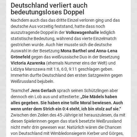
Tabelle
Deutschland verliert auch
bedeutungsloses Doppel
Champions
Nachdem auch das das dritte Einzel verloren ging und das
deutsche Aus vorzeitig feststand, hatte dass noch
auszutragende Doppel in der
Volkswagenhalle
lediglich
League
statistische Bedeutung, während das vierte Einzelmatch
gestrichen wurde. Auch hier musste sich die deutsche
Ergebnisse
Auswahl in der Besetzung
Mona Barthel und Anna-Lena
Grönefeld
gegen das weißrussische Duo in der Besetzung
Victoria Azarenka
(ehemals Nummer eins der Welt) und
Europa
Lidziya Marozawa mit 1:6, 6:0, 9:11 geschlagen geben.
Immerhin durfte Deutschland den ersten Satzgewinn gegen
League
Weißrussland bejubeln.
Teamchef
Jens Gerlach
sprach seinen Schützlingen aber
Tabelle
dennoch ein Lob aus und attestierte:
„Die Mädels haben
alles gegeben. Sie haben eine tolle Moral bewiesen. Auch
wenn unter dem Strich ein 0:4 steht, ich bin stolz auf sie.“
Europa
Zwischen den Zeilen des 45-Jährige ist herauszulesen, da mit
diesen Spielerinnen gegen das stark besetzte Weißrussland
League
nicht mehr drin gewesen war. Natürlich wären die Chancen
von Deutschland mit Wimbledonsiegerin Kerber und Görges,