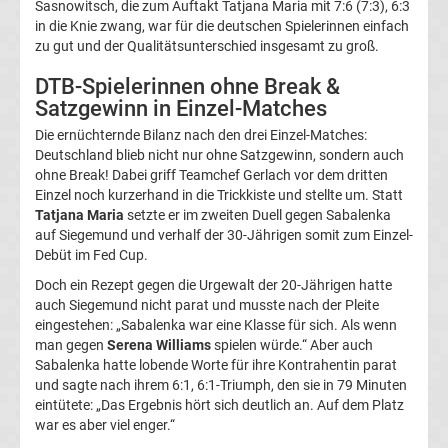
Sasnowitsch, die zum Auftakt Tatjana Maria mit 7:6 (7:3), 6:3
Ergebnisse
in die Knie zwang, war für die deutschen Spielerinnen einfach
zu gut und der Qualitätsunterschied insgesamt zu groß.
3.
DTB-Spielerinnen ohne Break &
Satzgewinn in Einzel-Matches
Liga
Die ernüchternde Bilanz nach den drei Einzel-Matches:
Deutschland blieb nicht nur ohne Satzgewinn, sondern auch
Tabelle
ohne Break! Dabei griff Teamchef Gerlach vor dem dritten
Einzel noch kurzerhand in die Trickkiste und stellte um. Statt
DFB-
Tatjana Maria
setzte er im zweiten Duell gegen Sabalenka
auf Siegemund und verhalf der 30-Jährigen somit zum Einzel-
Debüt im Fed Cup.
Pokal
Doch ein Rezept gegen die Urgewalt der 20-Jährigen hatte
auch Siegemund nicht parat und musste nach der Pleite
Ergebnisse
eingestehen: „Sabalenka war eine Klasse für sich. Als wenn
man gegen
Serena Williams
spielen würde.“ Aber auch
Champions
Sabalenka hatte lobende Worte für ihre Kontrahentin parat
und sagte nach ihrem 6:1, 6:1-Triumph, den sie in 79 Minuten
eintütete: „Das Ergebnis hört sich deutlich an. Auf dem Platz
League
war es aber viel enger.“