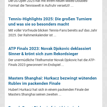
Infos
Die US Open 2025 hat mit ihrem neuen Mixed-Doubles-
Format die Tenniswelt in Aufruhr versetzt! ...
Telekom
Tennis-Highlights 2025: Die großen Turniere
und was sie so besonders macht
Eishockey
Mit voller Vorfreude blicken Tennis-Fans bereits auf das Jahr
2025. Der Rahmenkalender ist ...
live
im
ATP Finals 2023: Novak Djokovic deklassiert
Sinner & krönt sich zum Rekordsieger
TV
Der unermüdliche Titelhamster Novak Djokovic hat die ATP-
Finals 2023 gewonnen! Im Endspiel ...
Tabellen
&
Ergebnisse
Masters Shanghai: Hurkacz bezwingt wütenden
International:
Rublev im packenden Finale
Hubert Hurkacz hat sich in einem packenden Finale der
La
Masters Shanghai seinen zweiten ...
Liga