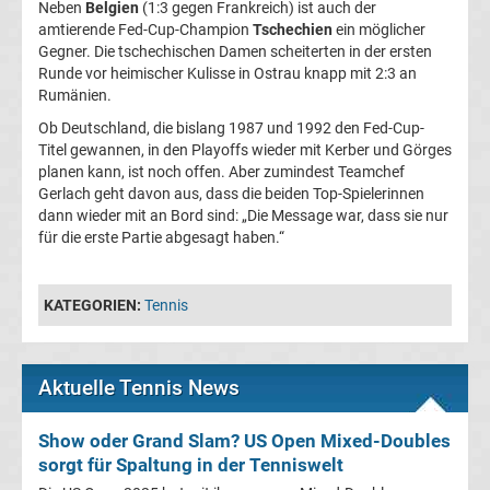
Rennkalender
Neben
Belgien
(1:3 gegen Frankreich) ist auch der
amtierende Fed-Cup-Champion
Tschechien
ein möglicher
Gegner. Die tschechischen Damen scheiterten in der ersten
Transfergerüchte
Runde vor heimischer Kulisse in Ostrau knapp mit 2:3 an
Rumänien.
WWE
Ob Deutschland, die bislang 1987 und 1992 den Fed-Cup-
Titel gewannen, in den Playoffs wieder mit Kerber und Görges
News
planen kann, ist noch offen. Aber zumindest Teamchef
Gerlach geht davon aus, dass die beiden Top-Spielerinnen
dann wieder mit an Bord sind: „Die Message war, dass sie nur
Boxen
für die erste Partie abgesagt haben.“
News
KATEGORIEN:
Tennis
DAZN
Aktuelle Tennis News
Programm
&
Show oder Grand Slam? US Open Mixed-Doubles
sorgt für Spaltung in der Tenniswelt