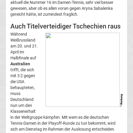
Ergebnisse
aktuell die Nummer 16 im Damen-Tennis, sehr viel besser
gewesen, aber ob es allen voran gegen Aryna Sabalenka
gereicht hätte, ist zumindest fraglich.
Conference
Auch Titelverteidiger Tschechien raus
League
Während
Weißrussland
Erg.
am 20. und 21.
April im
Halbfinale auf
Conference
Australien
trifft, die sich
League
mit 3:2 gegen
die USA
behaupteten,
Tabelle
muss
* Werbung
Deutschland
Formel
nun um den
Klassenerhalt
in der Weltgruppe kämpfen. Mit wem es die deutschen
1
Tennis-Damen in der Playoff-Runde zu tun bekommt, wird
sich am Dienstag im Rahmen der Auslosung entscheiden.