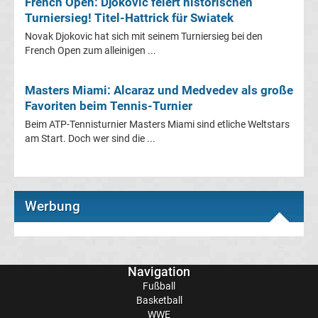
French Open: Djokovic feiert historischen
Turniersieg! Titel-Hattrick für Swiatek
Ergebnisse
Novak Djokovic hat sich mit seinem Turniersieg bei den
French Open zum alleinigen ...
La
Masters Miami: Alcaraz und Medvedev als große
Liga
Favoriten beim Tennis-Turnier
Beim ATP-Tennisturnier Masters Miami sind etliche Weltstars
Tabelle
am Start. Doch wer sind die ...
Premier
League
Werbung
Erg.
Premier
Navigation
Fußball
Basketball
League
WWE