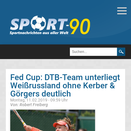
Tennis
Alle
Wimbledonsiegerinnen
der
Fed Cup: DTB-Team unterliegt
Damen
Weißrussland ohne Kerber &
Görgers deutlich
Alle
Montag, 11.02.2019 - 09:59 Uhr
Von: Robert Freiberg
Wimbledonsieger
der