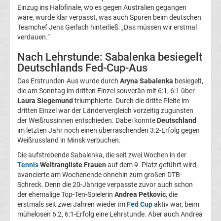
Einzug ins Halbfinale, wo es gegen Australien gegangen
Bundesliga
wäre, wurde klar verpasst, was auch Spuren beim deutschen
Teamchef Jens Gerlach hinterließ: „Das müssen wir erstmal
Tabelle
verdauen.“
Nach Lehrstunde: Sabalenka besiegelt
Bundesliga
Deutschlands Fed-Cup-Aus
Das Erstrunden-Aus wurde durch
Aryna Sabalenka
besiegelt,
Ergebnisse
die am Sonntag im dritten Einzel souverän mit 6:1, 6:1 über
Laura Siegemund
triumphierte. Durch die dritte Pleite im
2.
dritten Einzel war der Ländervergleich vorzeitig zugunsten
der Weißrussinnen entschieden. Dabei konnte
Deutschland
im letzten Jahr noch einen überraschenden 3:2-Erfolg gegen
Liga
Weißrussland in Minsk verbuchen.
Ergebnisse
Die aufstrebende Sabalenka, die seit zwei Wochen in der
Tennis
Weltrangliste Frauen
auf dem 9. Platz geführt wird,
avancierte am Wochenende ohnehin zum großen DTB-
3.
Schreck. Denn die 20-Jährige verpasste zuvor auch schon
der ehemalige Top-Ten-Spielerin
Andrea Petkovic
, die
Liga
erstmals seit zwei Jahren wieder im
Fed Cup
aktiv war, beim
mühelosen 6:2, 6:1-Erfolg eine Lehrstunde. Aber auch Andrea