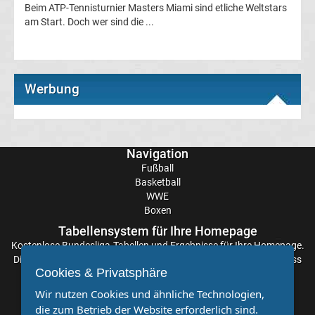
Ergebnisse
Beim ATP-Tennisturnier Masters Miami sind etliche Weltstars
am Start. Doch wer sind die ...
Conference
League
Werbung
Erg.
Conference
Navigation
Fußball
League
Basketball
WWE
Boxen
Tabelle
Tabellensystem für Ihre Homepage
Kostenlose
Bundesliga-Tabellen
und Ergebnisse für Ihre Homepage.
Formel
Die Aktualisierung der Ergebnisse erfolgt alle paar Minuten, sodass
Cookies & Privatsphäre
Sie stets auf dem Laufenden sind. Einfache und schnelle
1
Einbindung.
Wir nutzen Cookies und ähnliche Technologien,
die zum Betrieb der Website erforderlich sind.