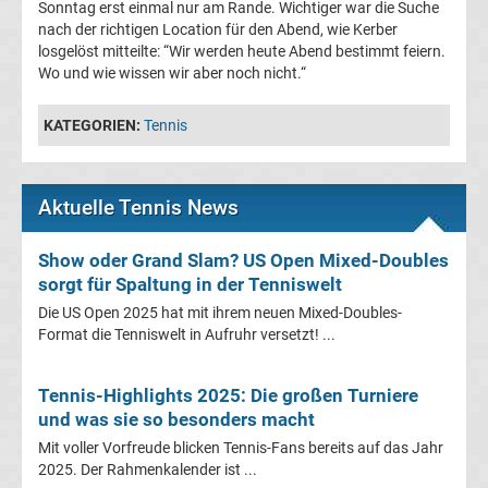
Sonntag erst einmal nur am Rande. Wichtiger war die Suche
Ergebnisse
nach der richtigen Location für den Abend, wie Kerber
losgelöst mitteilte: “Wir werden heute Abend bestimmt feiern.
3.
Wo und wie wissen wir aber noch nicht.“
Liga
KATEGORIEN:
Tennis
Tabelle
Aktuelle Tennis News
DFB-
Show oder Grand Slam? US Open Mixed-Doubles
sorgt für Spaltung in der Tenniswelt
Pokal
Die US Open 2025 hat mit ihrem neuen Mixed-Doubles-
Format die Tenniswelt in Aufruhr versetzt! ...
Ergebnisse
Champions
Tennis-Highlights 2025: Die großen Turniere
und was sie so besonders macht
League
Mit voller Vorfreude blicken Tennis-Fans bereits auf das Jahr
2025. Der Rahmenkalender ist ...