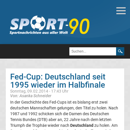
Tennis
Alle
Wimbledonsiegerinnen
der
Fed-Cup: Deutschland seit
Damen
1995 wieder im Halbfinale
Sonntag, 09.02.2014 - 17:43 Uhr
Alle
Von: Asanka Schneider
In der Geschichte des Fed-Cups ist es bislang erst zwei
Wimbledonsieger
deutschen Mannschaften gelungen, den Titel zu holen. Nach
1987 und 1992 schicken sich die Damen des Deutschen
Tennis Bundes (DTB) aber an, 22 Jahre nach dem letzten
der
Triumph die Trophäe wieder nach
Deutschland
zu holen. Am