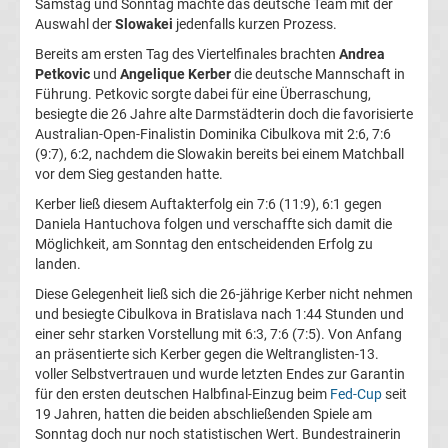
Samstag und Sonntag machte das deutsche Team mit der
Herren
Auswahl der
Slowakei
jedenfalls kurzen Prozess.
Bereits am ersten Tag des Viertelfinales brachten
Andrea
Deutscher
Petkovic
und
Angelique Kerber
die deutsche Mannschaft in
Führung. Petkovic sorgte dabei für eine Überraschung,
besiegte die 26 Jahre alte Darmstädterin doch die favorisierte
Tennis
Australian-Open-Finalistin Dominika Cibulkova mit 2:6, 7:6
(9:7), 6:2, nachdem die Slowakin bereits bei einem Matchball
Bund
vor dem Sieg gestanden hatte.
Kerber ließ diesem Auftakterfolg ein 7:6 (11:9), 6:1 gegen
Tennis
Daniela Hantuchova folgen und verschaffte sich damit die
Möglichkeit, am Sonntag den entscheidenden Erfolg zu
landen.
heute
Diese Gelegenheit ließ sich die 26-jährige Kerber nicht nehmen
live
und besiegte Cibulkova in Bratislava nach 1:44 Stunden und
einer sehr starken Vorstellung mit 6:3, 7:6 (7:5). Von Anfang
an präsentierte sich Kerber gegen die Weltranglisten-13.
TV
voller Selbstvertrauen und wurde letzten Endes zur Garantin
für den ersten deutschen Halbfinal-Einzug beim
Fed-Cup
seit
Top-
19 Jahren, hatten die beiden abschließenden Spiele am
Aktuell
Sonntag doch nur noch statistischen Wert. Bundestrainerin