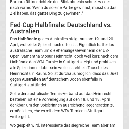
Barbara Rittner richtete den Blick ohnehin schnell wieder
Bundesliga
nach vorne: "Wenn du so eine Partie gewinnst, musst du das
Ziel haben, das ganze Ding zu gewinnen."
Tabelle
Fed-Cup Halbfinale: Deutschland vs.
Australien
Bundesliga
Das
Halbfinale
gegen Australien steigt nun am 19. und 20.
April, wobei der Spielort noch offen ist. Eigentlich hätte das
Ergebnisse
australische Team um die ehemalige Gewinnerin der US-
Open, Samantha Stosur, Heimrecht, doch weil kurz nach dem
Halbfinale das WTA-Turnier in Stuttgart steigt und praktisch
2.
alle Spielerinnen dabei sein wollen, steht ein Tausch des
Heimrechts in Raum. So ist durchaus möglich, dass das Duell
Liga
gegen
Australien
auf deutschem Boden ebenfalls in
Stuttgart stattfindet.
Ergebnisse
Sollte der australische Tennis-Verband auf das Heimrecht
bestehen, ist eine Vorverlegung auf den 18. und 19. April
3.
denkbar, um den Spielerinnen ausreichend Regeneration zu
ermöglichen, ehe es mit dem WTA-Turnier in Stuttgart
weitergeht.
Liga
Wo gespielt wird, interessierte das siegreiche Team aber am