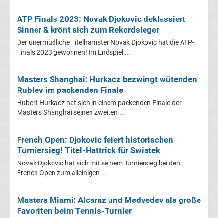
Tabelle
ATP Finals 2023: Novak Djokovic deklassiert
Sinner & krönt sich zum Rekordsieger
Champions
Der unermüdliche Titelhamster Novak Djokovic hat die ATP-
Finals 2023 gewonnen! Im Endspiel ...
League
Ergebnisse
Masters Shanghai: Hurkacz bezwingt wütenden
Rublev im packenden Finale
Europa
Hubert Hurkacz hat sich in einem packenden Finale der
Masters Shanghai seinen zweiten ...
League
French Open: Djokovic feiert historischen
Tabelle
Turniersieg! Titel-Hattrick für Swiatek
Novak Djokovic hat sich mit seinem Turniersieg bei den
French Open zum alleinigen ...
Europa
League
Masters Miami: Alcaraz und Medvedev als große
Favoriten beim Tennis-Turnier