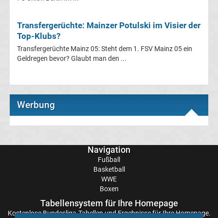
Transfergerüchte
Transfergerüchte: Mainzer Potulski im Visier der
Top-Klubs?
Transferticker
Transfergerüchte Mainz 05: Steht dem 1. FSV Mainz 05 ein
Geldregen bevor? Glaubt man den ...
-
Meldungen
Werbung
vom
Transfermarkt
Navigation
Trainerentlassungen
Fußball
Basketball
Bundesliga
WWE
Boxen
Transfergerüchte
Tabellensystem für Ihre Homepage
international
Kostenlose
Bundesliga-Tabellen
und Ergebnisse für Ihre Homepage.