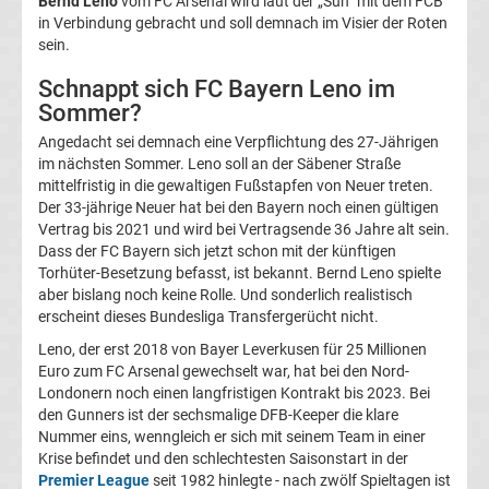
Bernd Leno
vom FC Arsenal wird laut der „Sun“ mit dem FCB
in Verbindung gebracht und soll demnach im Visier der Roten
La
sein.
Liga
Schnappt sich FC Bayern Leno im
Sommer?
Serie
Angedacht sei demnach eine Verpflichtung des 27-Jährigen
im nächsten Sommer. Leno soll an der Säbener Straße
mittelfristig in die gewaltigen Fußstapfen von Neuer treten.
A
Der 33-jährige Neuer hat bei den Bayern noch einen gültigen
Vertrag bis 2021 und wird bei Vertragsende 36 Jahre alt sein.
Türk.
Dass der FC Bayern sich jetzt schon mit der künftigen
Torhüter-Besetzung befasst, ist bekannt. Bernd Leno spielte
aber bislang noch keine Rolle. Und sonderlich realistisch
Süper
erscheint dieses Bundesliga Transfergerücht nicht.
Leno, der erst 2018 von Bayer Leverkusen für 25 Millionen
Lig
Euro zum FC Arsenal gewechselt war, hat bei den Nord-
Londonern noch einen langfristigen Kontrakt bis 2023. Bei
Internat.
den Gunners ist der sechsmalige DFB-Keeper die klare
Nummer eins, wenngleich er sich mit seinem Team in einer
Krise befindet und den schlechtesten Saisonstart in der
Fußball
Premier League
seit 1982 hinlegte - nach zwölf Spieltagen ist