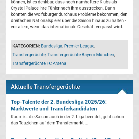
können, ist es denkbar, dass noch namhaftere Klubs als
La
Crystal Palace ihre Fühler nach ihm ausstrecken. Dann
könnten die Wolfsburger durchaus Probleme bekommen, den
dreifachen Nationalspieler über die Saison hinaus zu halten -
Liga
vor allem, wenn das internationale Geschäft verpasst wird.
Serie
KATEGORIEN:
Bundesliga
,
Premier League
,
A
Transfergerüchte
,
Transfergerüchte Bayern München
,
Transfergerüchte FC Arsenal
Türk.
Süper
Aktuelle Transfergerüchte
Lig
Top-Talente der 2. Bundesliga 2025/26:
Marktwerte und Transferkandidaten
Internat.
Kaum ist die Saison auch in der 2. Liga beendet, geht schon
das Tauziehen auf dem Transfermarkt ...
Fußball