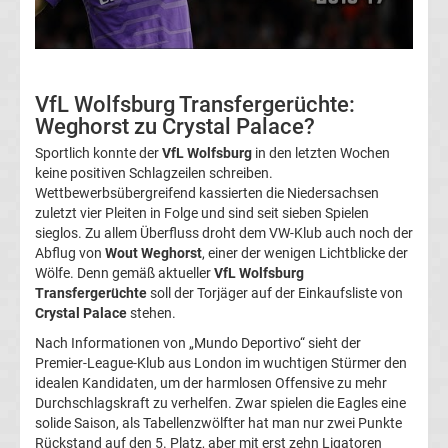
Fußballklubs
Fußball
VfL Wolfsburg Transfergerüchte:
Bundesliga
Weghorst zu Crystal Palace?
Sportlich konnte der
VfL Wolfsburg
in den letzten Wochen
2.
keine positiven Schlagzeilen schreiben.
Wettbewerbsübergreifend kassierten die Niedersachsen
zuletzt vier Pleiten in Folge und sind seit sieben Spielen
Liga
sieglos. Zu allem Überfluss droht dem VW-Klub auch noch der
Abflug von
Wout Weghorst
, einer der wenigen Lichtblicke der
3.
Wölfe. Denn gemäß aktueller
VfL Wolfsburg
Transfergerüchte
soll der Torjäger auf der Einkaufsliste von
Crystal Palace
stehen.
Liga
Nach Informationen von „Mundo Deportivo“ sieht der
Premier-League-Klub aus London im wuchtigen Stürmer den
DFB-
idealen Kandidaten, um der harmlosen Offensive zu mehr
Durchschlagskraft zu verhelfen. Zwar spielen die Eagles eine
Pokal
solide Saison, als Tabellenzwölfter hat man nur zwei Punkte
Rückstand auf den 5. Platz, aber mit erst zehn Ligatoren