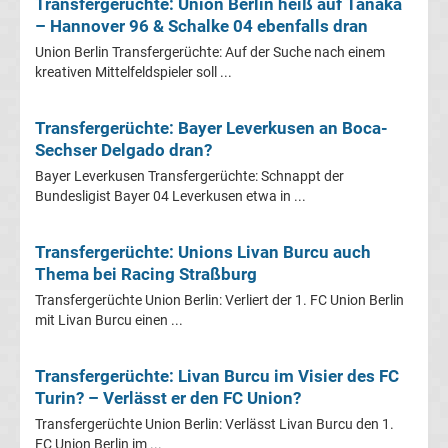
Transfergerüchte: Union Berlin heiß auf Tanaka
UEFA
– Hannover 96 & Schalke 04 ebenfalls dran
Union Berlin Transfergerüchte: Auf der Suche nach einem
Youth
kreativen Mittelfeldspieler soll ...
League
Transfergerüchte: Bayer Leverkusen an Boca-
Sechser Delgado dran?
Fußball
Bayer Leverkusen Transfergerüchte: Schnappt der
Bundesligist Bayer 04 Leverkusen etwa in ...
WM
Transfergerüchte: Unions Livan Burcu auch
Fußball
Thema bei Racing Straßburg
Transfergerüchte Union Berlin: Verliert der 1. FC Union Berlin
EM
mit Livan Burcu einen ...
Frauenfußball
Transfergerüchte: Livan Burcu im Visier des FC
Turin? – Verlässt er den FC Union?
Amateurfußball
Transfergerüchte Union Berlin: Verlässt Livan Burcu den 1.
FC Union Berlin im ...