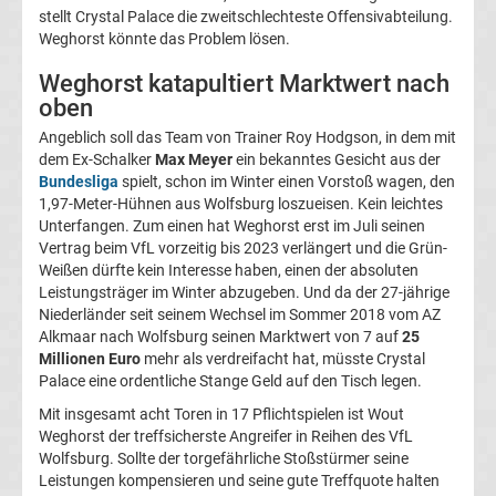
stellt Crystal Palace die zweitschlechteste Offensivabteilung.
Champions
Weghorst könnte das Problem lösen.
League
Weghorst katapultiert Marktwert nach
oben
Europa
Angeblich soll das Team von Trainer Roy Hodgson, in dem mit
dem Ex-Schalker
Max Meyer
ein bekanntes Gesicht aus der
Bundesliga
spielt, schon im Winter einen Vorstoß wagen, den
League
1,97-Meter-Hühnen aus Wolfsburg loszueisen. Kein leichtes
Unterfangen. Zum einen hat Weghorst erst im Juli seinen
Europa
Vertrag beim VfL vorzeitig bis 2023 verlängert und die Grün-
Weißen dürfte kein Interesse haben, einen der absoluten
Leistungsträger im Winter abzugeben. Und da der 27-jährige
Conference
Niederländer seit seinem Wechsel im Sommer 2018 vom AZ
Alkmaar nach Wolfsburg seinen Marktwert von 7 auf
25
League
Millionen Euro
mehr als verdreifacht hat, müsste Crystal
Palace eine ordentliche Stange Geld auf den Tisch legen.
Premier
Mit insgesamt acht Toren in 17 Pflichtspielen ist Wout
Weghorst der treffsicherste Angreifer in Reihen des VfL
Wolfsburg. Sollte der torgefährliche Stoßstürmer seine
League
Leistungen kompensieren und seine gute Treffquote halten