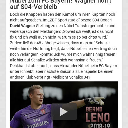
Nübel zum FC Bayern? Wagner hofft
auf S04-Verbleib
Transfergerüchte
Doch die Knappen haben den Kampf um ihren Kapitän noch
nicht aufgegeben. Im „ZDF Sportstudio“ bezog S04-Coach
Transferticker
David Wagner
Stellung zu den Nübel Transfergerüchten und
widersprach den Meldungen: „Soweit ich weiß, ist das nicht
fix und ich weiß auch nicht, warum es so berichtet wird.“
-
Zudem ließ der 48-Jährige wissen, dass man auf Schalke
weiterhin die Hoffnung hegt, dass Nübel seinen Vertrag doch
Meldungen
noch verlängern könnte: „Ich würde mich wahnsinnig freuen,
alle hier auf Schalke würden sich wahnsinnig freuen.“
vom
Denkbar ist aber auch, dass Alexander Nübel beim FC Bayern
unterschreibt, aber nächste Saison als Leihspieler bei einen
anderen Klub verbringt - vielleicht Schalke 04?
Transfermarkt
Trainerentlassungen
Bundesliga
Porträts