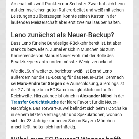
Arsenal mit zwölf Punkten nur Sechster. Zwar hat sich Leno
UEFA
auf der Insel einen guten Ruf erarbeitet und weiß mit seinen
Leistungen zu überzeugen, konnte seinen Kasten in der
laufenden Meisterschaft aber erst zweimal sauber halten.
Youth
Leno zunächst als Neuer-Backup?
League
Dass Leno für eine Bundesliga-Rückkehr bereit ist, ist aber
stark zu bezweifeln. Zumal er sich in München bis zum
Fußball
Karriereende von Manuel Neuer wohl mit der Rolle des
Ersatzkeepers anfreunden müsste. Wenig verlockend.
WM
Wie die „Sun“ weiter zu berichten weiß, ist Bernd Leno
außerdem nur die 1B-Lösung für das Neuer-Erbe. Demnach
sei
Marc-Andre ter Stegen
die Wunschlösung, allerdings ist
Fußball
der 27-Jährige beim FC Barcelona glücklich und außer
Reichweite. Hierzulande ist ohnehin
Alexander Nübel
in der
EM
Transfer Gerüchteküche
der klare Favorit für die Neuer-
Nachfolge. Das Torwart-Juwel befindet sich beim FC Schalke
in seinem letzten Vertragsjahr und Spekulationen, wonach
Frauenfußball
sich der 23-Jährige zur neuen Saison Bayern München
anschließt, halten sich hartnäckig.
Amateurfußball