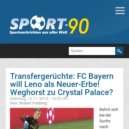
Fußball
Bundesliga
2.
Liga
Transfergerüchte: FC Bayern
3.
will Leno als Neuer-Erbe!
Weghorst zu Crystal Palace?
Liga
Dienstag, 12.11.2019 - 14:20 Uhr
Von: Robert Freiberg
DFB-
Bahnt sich
bei der
Suche
Pokal
nach