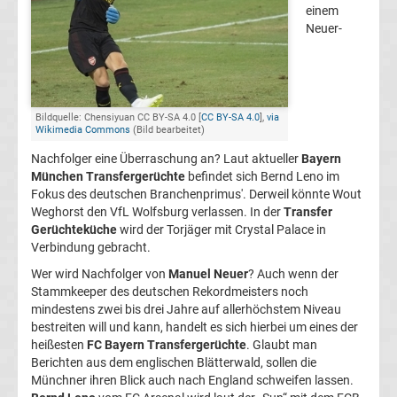
einem
Champions
Neuer-
League
Europa
Bildquelle: Chensiyuan CC BY-SA 4.0 [
CC BY-SA 4.0
],
via
Wikimedia Commons
(Bild bearbeitet)
League
Nachfolger eine Überraschung an? Laut aktueller
Bayern
München Transfergerüchte
befindet sich Bernd Leno im
Fokus des deutschen Branchenprimus'. Derweil könnte Wout
Europa
Weghorst den VfL Wolfsburg verlassen. In der
Transfer
Gerüchteküche
wird der Torjäger mit Crystal Palace in
Conference
Verbindung gebracht.
Wer wird Nachfolger von
Manuel Neuer
? Auch wenn der
League
Stammkeeper des deutschen Rekordmeisters noch
mindestens zwei bis drei Jahre auf allerhöchstem Niveau
bestreiten will und kann, handelt es sich hierbei um eines der
Premier
heißesten
FC Bayern Transfergerüchte
. Glaubt man
Berichten aus dem englischen Blätterwald, sollen die
League
Münchner ihren Blick auch nach England schweifen lassen.