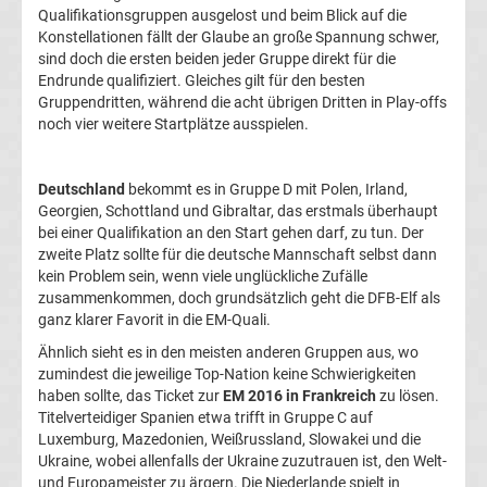
Qualifikationsgruppen ausgelost und beim Blick auf die
Champions
Konstellationen fällt der Glaube an große Spannung schwer,
sind doch die ersten beiden jeder Gruppe direkt für die
Endrunde qualifiziert. Gleiches gilt für den besten
League
Gruppendritten, während die acht übrigen Dritten in Play-offs
noch vier weitere Startplätze ausspielen.
Europa
Deutschland
bekommt es in Gruppe D mit Polen, Irland,
League
Georgien, Schottland und Gibraltar, das erstmals überhaupt
bei einer Qualifikation an den Start gehen darf, zu tun. Der
Europa
zweite Platz sollte für die deutsche Mannschaft selbst dann
kein Problem sein, wenn viele unglückliche Zufälle
zusammenkommen, doch grundsätzlich geht die DFB-Elf als
Conference
ganz klarer Favorit in die EM-Quali.
Ähnlich sieht es in den meisten anderen Gruppen aus, wo
League
zumindest die jeweilige Top-Nation keine Schwierigkeiten
haben sollte, das Ticket zur
EM 2016 in Frankreich
zu lösen.
Premier
Titelverteidiger Spanien etwa trifft in Gruppe C auf
Luxemburg, Mazedonien, Weißrussland, Slowakei und die
Ukraine, wobei allenfalls der Ukraine zuzutrauen ist, den Welt-
League
und Europameister zu ärgern. Die Niederlande spielt in