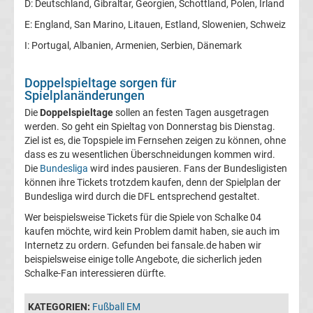
D: Deutschland, Gibraltar, Georgien, Schottland, Polen, Irland
UEFA
E: England, San Marino, Litauen, Estland, Slowenien, Schweiz
I: Portugal, Albanien, Armenien, Serbien, Dänemark
Youth
Doppelspieltage sorgen für
League
Spielplanänderungen
Die
Doppelspieltage
sollen an festen Tagen ausgetragen
Fußball
werden. So geht ein Spieltag von Donnerstag bis Dienstag.
Ziel ist es, die Topspiele im Fernsehen zeigen zu können, ohne
dass es zu wesentlichen Überschneidungen kommen wird.
WM
Die
Bundesliga
wird indes pausieren. Fans der Bundesligisten
können ihre Tickets trotzdem kaufen, denn der Spielplan der
Fußball
Bundesliga wird durch die DFL entsprechend gestaltet.
Wer beispielsweise Tickets für die Spiele von Schalke 04
EM
kaufen möchte, wird kein Problem damit haben, sie auch im
Internetz zu ordern. Gefunden bei fansale.de haben wir
beispielsweise einige tolle Angebote, die sicherlich jeden
Frauenfußball
Schalke-Fan interessieren dürfte.
Amateurfußball
KATEGORIEN:
Fußball EM