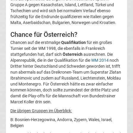
Gruppe A gegen Kasachstan, Island, Lettland, Türkei und
La
Tschechien und wird sich bei normalem Verlauf ebenso
frühzeitig für die Endrunde qualifizieren wie Italien gegen
Malta, Aserbaidschan, Bulgarien, Norwegen und Kroatien.
Liga
Chance für Österreich?
Serie
Chancen auf die erstmalige
Qualifikation
für ein großes
Turnier seit der WM 1998, die ebenfalls in Frankreich
A
stattgefunden hat, darf sich
Österreich
ausrechnen. Die
Alpenrepublik, die in der Qualifikation für die
WM 2014
noch
Dritter hinter Deutschland und Schweden geworden ist, trifft
Türk.
nun abermals auf das Dreikronen-Team um Superstar Zlatan
Ibrahimovic und zudem auf Russland, Liechtenstein, Moldau
Süper
und Montenegro. Für Österreich hätte es zwar einfacher
kommen können, doch sollte zumindest der dritte Platz und
damit die Play-offs für die Mannschaft von Bundestrainer
Lig
Marcel Koller drin sein.
Die übrigen Gruppen im Überblick:
Internat.
B: Bosnien-Herzegowina, Andorra, Zypern, Wales, Israel,
Belgien
Fußball