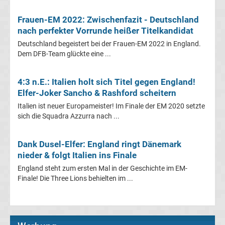
Fußballklubs
Frauen-EM 2022: Zwischenfazit - Deutschland
nach perfekter Vorrunde heißer Titelkandidat
Fußball
EM
Deutschland begeistert bei der Frauen-EM 2022 in England.
Dem DFB-Team glückte eine ...
Alle
4:3 n.E.: Italien holt sich Titel gegen England!
EM-
Elfer-Joker Sancho & Rashford scheitern
Italien ist neuer Europameister! Im Finale der EM 2020 setzte
Torschützenkönige
sich die Squadra Azzurra nach ...
Deutsche
Dank Dusel-Elfer: England ringt Dänemark
nieder & folgt Italien ins Finale
EM-
England steht zum ersten Mal in der Geschichte im EM-
Finale! Die Three Lions behielten im ...
Torschützen
Fußball-