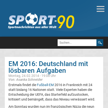
Fußball
Bundesliga
2.
Liga
EM 2016: Deutschland mit
3.
lösbaren Aufgaben
Montag, 24.02.2014 - 19:08 Uhr
Liga
Von: Asanka Schneider
Erstmals findet die
Fußball-EM
2016 in Frankreich mit 24
statt bislang 16 Nationen statt. Viele Experten haben die
DFB-
Entscheidung der UEFA, das Starterfeld aufzustocken,
kritisiert und bemängelt, dass das Niveau verwässert wird.
Pokal
Am Sonntag wurden nun im französischen Nizza die neun