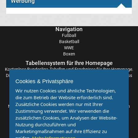
Werbung
Europameister
Liste
Navigation
Fußball
Fußball-
Basketball
WWE
Boxen
Europameister
Tabellensystem für Ihre Homepage
Frauen
Kostenlose
Bundesliga-Tabellen
und Ergebnisse für Ihre Homepage.
Die Aktualisierung der Ergebnisse erfolgt alle paar Minuten, sodass
Cookies & Privatsphäre
Sie stets auf dem Laufenden sind. Einfache und schnelle
Liste
Einbindung.
Wir nutzen Cookies und ähnliche Technologien,
die zum Betrieb der Website erforderlich sind.
Partnervereine
EM
Zusätzliche Cookies werden nur mit Ihrer
Möchten Sie, dass auch Ihr Verein mehr Beachtung findet? Dann
Zustimmung verwendet. Wir verwenden die
sind Sie bei uns genau richtig. Wir suchen Ihren Verein für eine
2024
zusätzlichen Cookies, um Analysen der Website-
kostenlose Kooperation. Veröffentlichen Sie Ihre Spielberichte,
Nutzung durchzuführen und
Sportnachrichten und Aufrufe bei uns!
Ergebnisse
Marketingmaßnahmen auf ihre Effizienz zu