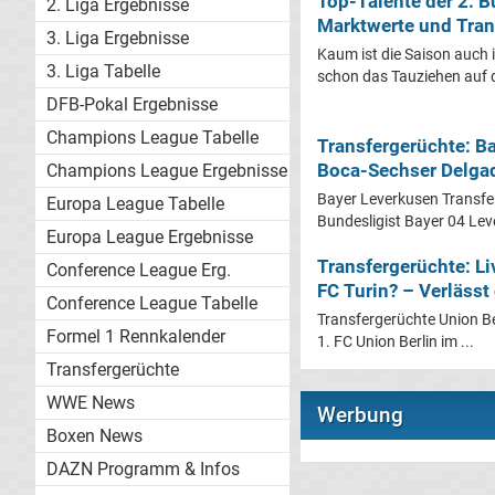
Top-Talente der 2. 
2. Liga Ergebnisse
Marktwerte und Tran
3. Liga Ergebnisse
Kaum ist die Saison auch i
3. Liga Tabelle
schon das Tauziehen auf 
DFB-Pokal Ergebnisse
Champions League Tabelle
Transfergerüchte: B
Boca-Sechser Delga
Champions League Ergebnisse
Bayer Leverkusen Transfe
Europa League Tabelle
Bundesligist Bayer 04 Leve
Europa League Ergebnisse
Transfergerüchte: Li
Conference League Erg.
FC Turin? – Verlässt
Conference League Tabelle
Transfergerüchte Union Be
Formel 1 Rennkalender
1. FC Union Berlin im ...
Transfergerüchte
WWE News
Werbung
Boxen News
DAZN Programm & Infos