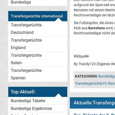
Bundesliga
aufgrund der Sperrzeit er
Monaten mit einem Wechse
Rechtsverteidiger ein letz
Transfergerüchte international
Die Fußstapfen, die Alves
Transfergerüchte
Klub aus
Barcelona
wird, 
Deutschland
Rechtsverteidiger nicht do
Transfergerüchte
England
Transfergerüchte
Bildquelle
Italien
By Trandy123 (Eigenes We
Transfergerüchte
KATEGORIEN:
Bundeslig
Spanien
Transfergerüchte FC Bar
Top-Aktuell:
Bundesliga Tabelle
Aktuelle Transferg
Bundesliga Ergebnisse