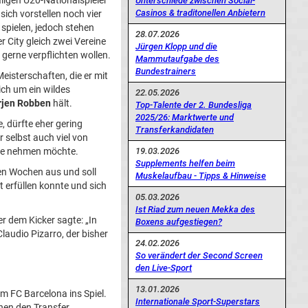
igen U20-Nationalspieler
Unterschiede zwischen Social-
Casinos & traditonellen Anbietern
sich vorstellen noch vier
spielen, jedoch stehen
28.07.2026
 City gleich zwei Vereine
Jürgen Klopp und die
 gerne verpflichten wollen.
Mammutaufgabe des
Bundestrainers
Meisterschaften, die er mit
ich um ein wildes
22.05.2026
rjen Robben
hält.
Top-Talente der 2. Bundesliga
2025/26: Marktwerte und
, dürfte eher gering
Transferkandidaten
 selbst auch viel von
19.03.2026
ple nehmen möchte.
Supplements helfen beim
gen Wochen aus und soll
Muskelaufbau - Tipps & Hinweise
 erfüllen konnte und sich
05.03.2026
Ist Riad zum neuen Mekka des
 dem Kicker sagte: „In
Boxens aufgestiegen?
Claudio Pizarro, der bisher
24.02.2026
So verändert der Second Screen
den Live-Sport
13.01.2026
m FC Barcelona ins Spiel.
Internationale Sport-Superstars
nen den Transfer