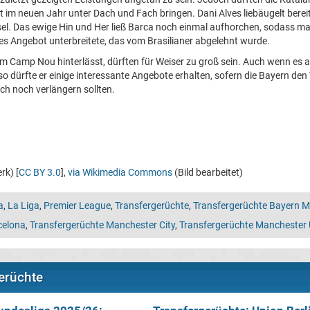
st im neuen Jahr unter Dach und Fach bringen. Dani Alves liebäugelt bere
l. Das ewige Hin und Her ließ Barca noch einmal aufhorchen, sodass m
tes Angebot unterbreitete, das vom Brasilianer abgelehnt wurde.
 im Camp Nou hinterlässt, dürften für Weiser zu groß sein. Auch wenn es 
so dürfte er einige interessante Angebote erhalten, sofern die Bayern de
ch noch verlängern sollten.
rk) [
CC BY 3.0
],
via Wikimedia Commons
(Bild bearbeitet)
a
,
La Liga
,
Premier League
,
Transfergerüchte
,
Transfergerüchte Bayern 
celona
,
Transfergerüchte Manchester City
,
Transfergerüchte Manchester 
erüchte