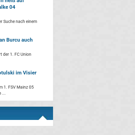
in heiß auf
alke 04
der Suche nach einem
van Burcu auch
rt der 1. FC Union
tulski im Visier
em 1. FSV Mainz 05
 ...