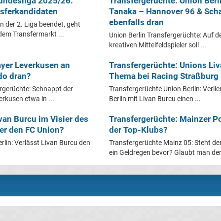
Bundesliga 2025/26:
Transfergerüchte: Union Berl
sferkandidaten
Tanaka – Hannover 96 & Sch
ebenfalls dran
n der 2. Liga beendet, geht
dem Transfermarkt ...
Union Berlin Transfergerüchte: Auf 
kreativen Mittelfeldspieler soll ...
ayer Leverkusen an
Transfergerüchte: Unions Li
do dran?
Thema bei Racing Straßburg
rgerüchte: Schnappt der
Transfergerüchte Union Berlin: Verlie
rkusen etwa in ...
Berlin mit Livan Burcu einen ...
van Burcu im Visier des
Transfergerüchte: Mainzer Po
 er den FC Union?
der Top-Klubs?
rlin: Verlässt Livan Burcu den
Transfergerüchte Mainz 05: Steht d
ein Geldregen bevor? Glaubt man den