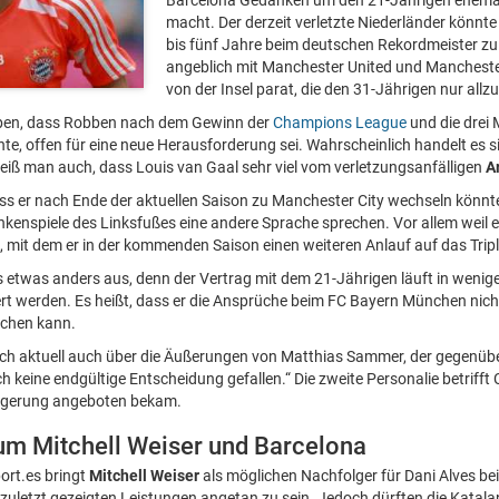
Barcelona Gedanken um den 21-Jährigen ehemal
macht. Der derzeit verletzte Niederländer könnte 
bis fünf Jahre beim deutschen Rekordmeister zu 
angeblich mit Manchester United und Manchester
von der Insel parat, die den 31-Jährigen nur allzu
haben, dass Robben nach dem Gewinn der
Champions League
und die drei 
te, offen für eine neue Herausforderung sei. Wahrscheinlich handelt es s
eiß man auch, dass Louis van Gaal sehr viel vom verletzungsanfälligen
A
ass er nach Ende der aktuellen Saison zu Manchester City wechseln könnte
nkenspiele des Linksfußes eine andere Sprache sprechen. Vor allem weil er
t, mit dem er in der kommenden Saison einen weiteren Anlauf auf das Tri
 es etwas anders aus, denn der Vertrag mit dem 21-Jährigen läuft in weni
ert werden. Es heißt, dass er die Ansprüche beim FC Bayern München nicht
uchen kann.
ch aktuell auch über die Äußerungen von Matthias Sammer, der gegenüber
h keine endgültige Entscheidung gefallen.“ Die zweite Personalie betrifft 
ängerung angeboten bekam.
um Mitchell Weiser und Barcelona
ort.es bringt
Mitchell Weiser
als möglichen Nachfolger für Dani Alves bei
zuletzt gezeigten Leistungen angetan zu sein. Jedoch dürften die Katala