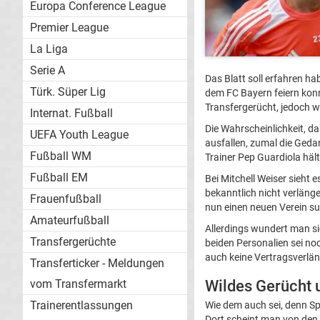
Europa Conference League
Premier League
La Liga
Serie A
Das Blatt soll erfahren 
Türk. Süper Lig
dem FC Bayern feiern konn
Transfergerücht, jedoch w
Internat. Fußball
Die Wahrscheinlichkeit, d
UEFA Youth League
ausfallen, zumal die Geda
Fußball WM
Trainer Pep Guardiola häl
Fußball EM
Bei Mitchell Weiser sieht
bekanntlich nicht verläng
Frauenfußball
nun einen neuen Verein s
Amateurfußball
Allerdings wundert man si
Transfergerüchte
beiden Personalien sei noc
auch keine Vertragsverl
Transferticker - Meldungen
vom Transfermarkt
Wildes Gerücht 
Trainerentlassungen
Wie dem auch sei, denn Sp
Dort scheint man von den 