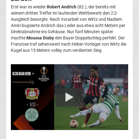
Erst war es wieder
Robert Andrich
(82.), der bereits mit
Transfergerüchte
seinem dritten Treffer im laufenden Wettbewerb den 2:2-
Ausgleich besorgte. Nach Vorarbeit von Wirtz und Nadiem
Amiri bugsierte Andrich das Leder aus etwa acht Metern per
Transferticker
Direktabnahme ins Gehäuse. Nur fünf Minuten später
machte
Moussa Diaby
den Bayer-Doppelschlag perfekt. Der
-
Franzose traf sehenswert nach Heber-Vorlager von Wirtz die
Kugel aus 15 Metern volley zum verdienten Sieg.
Meldungen
vom
Transfermarkt
Trainerentlassungen
Bundesliga
Porträts