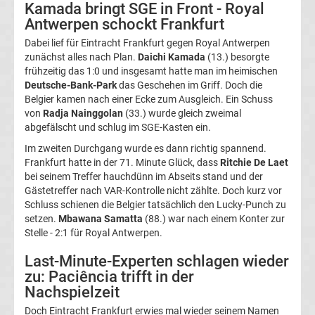
Kamada bringt SGE in Front - Royal
Italien
Antwerpen schockt Frankfurt
Dabei lief für Eintracht Frankfurt gegen Royal Antwerpen
Transfergerüchte
zunächst alles nach Plan.
Daichi Kamada
(13.) besorgte
frühzeitig das 1:0 und insgesamt hatte man im heimischen
Deutsche-Bank-Park
das Geschehen im Griff. Doch die
Spanien
Belgier kamen nach einer Ecke zum Ausgleich. Ein Schuss
von
Radja Nainggolan
(33.) wurde gleich zweimal
Top-
abgefälscht und schlug im SGE-Kasten ein.
Aktuell
Im zweiten Durchgang wurde es dann richtig spannend.
Bundesliga
Frankfurt hatte in der 71. Minute Glück, dass
Ritchie De Laet
bei seinem Treffer hauchdünn im Abseits stand und der
Gästetreffer nach VAR-Kontrolle nicht zählte. Doch kurz vor
Tabelle
Schluss schienen die Belgier tatsächlich den Lucky-Punch zu
setzen.
Mbawana Samatta
(88.) war nach einem Konter zur
Bundesliga
Stelle - 2:1 für Royal Antwerpen.
Last-Minute-Experten schlagen wieder
Ergebnisse
zu: Paciência trifft in der
Nachspielzeit
2.
Doch Eintracht Frankfurt erwies mal wieder seinem Namen