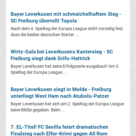
Pokal
Bayer Leverkusen mit schmeichelhaftem Sieg -
SC Freiburg überrollt Topola
Ergebnisse
Nach dem 4. Spieltag der Europa League steht vorzeitig fest,
dass die beiden deutschen Starter ...
Champions
Wirtz-Gala bei Leverkusens Kantersieg - SC
League
Freiburg siegt dank Grifo-Hattrick
Bayer Leverkusen hat seine Erfolgsserie ausgebaut! Am 3.
Tabelle
Spieltag der Europa League ...
Champions
Bayer Leverkusen siegt in Molde - Freiburg
unterliegt West Ham nach Atubolu-Patzer
League
Bayer Leverkusen hat sich am 2. Spieltag der Europa League
keine Blöße gegeben. Beim ...
Ergebnisse
7. EL-Titel! FC Sevilla feiert dramatischen
Europa
Finalsieg nach Elfer-Krimi gegen AS Rom