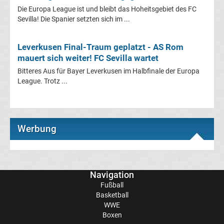
Die Europa League ist und bleibt das Hoheitsgebiet des FC
League
Sevilla! Die Spanier setzten sich im ...
Tabelle
Leverkusen Final-Traum geplatzt - AS Rom
mauert sich weiter! FC Sevilla wartet
Europa
Bitteres Aus für Bayer Leverkusen im Halbfinale der Europa
League. Trotz ...
League
Ergebnisse
Werbung
Conference
League
Navigation
Erg.
Fußball
Basketball
WWE
Conference
Boxen