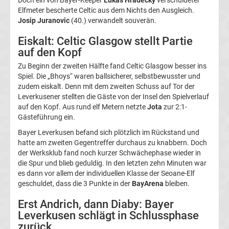
Elfmeter bescherte Celtic aus dem Nichts den Ausgleich.
UEFA
Josip Juranovic
(40.) verwandelt souverän.
Eiskalt: Celtic Glasgow stellt Partie
Youth
auf den Kopf
League
Zu Beginn der zweiten Hälfte fand Celtic Glasgow besser ins
Spiel. Die „Bhoys“ waren ballsicherer, selbstbewusster und
zudem eiskalt. Denn mit dem zweiten Schuss auf Tor der
Fußball
Leverkusener stellten die Gäste von der Insel den Spielverlauf
auf den Kopf. Aus rund elf Metern netzte
Jota
zur 2:1-
WM
Gästeführung ein.
Bayer Leverkusen befand sich plötzlich im Rückstand und
Fußball
hatte am zweiten Gegentreffer durchaus zu knabbern. Doch
der Werksklub fand noch kurzer Schwächephase wieder in
die Spur und blieb geduldig. In den letzten zehn Minuten war
EM
es dann vor allem der individuellen Klasse der Seoane-Elf
geschuldet, dass die 3 Punkte in der
BayArena
bleiben.
Frauenfußball
Erst Andrich, dann Diaby: Bayer
Leverkusen schlägt in Schlussphase
Amateurfußball
zurück