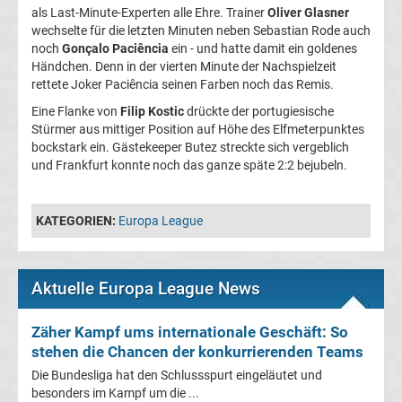
als Last-Minute-Experten alle Ehre. Trainer
Oliver Glasner
Liga
wechselte für die letzten Minuten neben Sebastian Rode auch
noch
Gonçalo Paciência
ein - und hatte damit ein goldenes
Händchen. Denn in der vierten Minute der Nachspielzeit
Ergebnisse
rettete Joker Paciência seinen Farben noch das Remis.
Eine Flanke von
Filip Kostic
drückte der portugiesische
3.
Stürmer aus mittiger Position auf Höhe des Elfmeterpunktes
bockstark ein. Gästekeeper Butez streckte sich vergeblich
Liga
und Frankfurt konnte noch das ganze späte 2:2 bejubeln.
Ergebnisse
KATEGORIEN:
Europa League
3.
Aktuelle Europa League News
Liga
Zäher Kampf ums internationale Geschäft: So
Tabelle
stehen die Chancen der konkurrierenden Teams
Die Bundesliga hat den Schlussspurt eingeläutet und
DFB-
besonders im Kampf um die ...