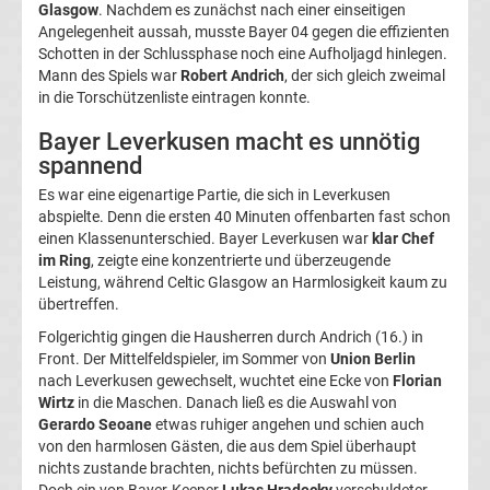
Glasgow
. Nachdem es zunächst nach einer einseitigen
La
Angelegenheit aussah, musste Bayer 04 gegen die effizienten
Schotten in der Schlussphase noch eine Aufholjagd hinlegen.
Mann des Spiels war
Robert Andrich
, der sich gleich zweimal
Liga
in die Torschützenliste eintragen konnte.
Bayer Leverkusen macht es unnötig
Serie
spannend
A
Es war eine eigenartige Partie, die sich in Leverkusen
abspielte. Denn die ersten 40 Minuten offenbarten fast schon
einen Klassenunterschied. Bayer Leverkusen war
klar Chef
Türk.
im Ring
, zeigte eine konzentrierte und überzeugende
Leistung, während Celtic Glasgow an Harmlosigkeit kaum zu
Süper
übertreffen.
Folgerichtig gingen die Hausherren durch Andrich (16.) in
Lig
Front. Der Mittelfeldspieler, im Sommer von
Union Berlin
nach Leverkusen gewechselt, wuchtet eine Ecke von
Florian
Wirtz
in die Maschen. Danach ließ es die Auswahl von
Internat.
Gerardo Seoane
etwas ruhiger angehen und schien auch
von den harmlosen Gästen, die aus dem Spiel überhaupt
Fußball
nichts zustande brachten, nichts befürchten zu müssen.
Doch ein von Bayer-Keeper
Lukas Hradecky
verschuldeter