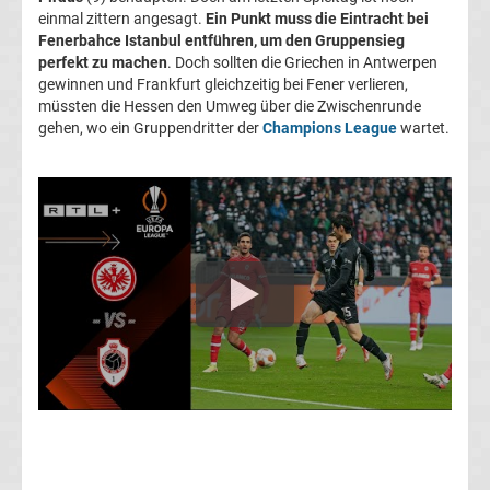
einmal zittern angesagt.
Ein Punkt muss die Eintracht bei
&
Fenerbahce Istanbul entführen, um den Gruppensieg
perfekt zu machen
. Doch sollten die Griechen in Antwerpen
UEFA-
gewinnen und Frankfurt gleichzeitig bei Fener verlieren,
müssten die Hessen den Umweg über die Zwischenrunde
gehen, wo ein Gruppendritter der
Champions League
wartet.
Pokal
Transfergerüchte
international
Transfergerüchte
Deutschland
Transfergerüchte
England
Transfergerüchte