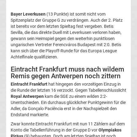
Fußballklubs
Bayer Leverkusen
(13 Punkte) ist somit nicht vom
Spitzenplatz der Gruppe G zu verdrängen. Auch der 2. Platz
Europa
League
ist bereits vor dem letzten Spieltag fest vergeben. Betis
Sevilla, die das direkte Duell mit Leverkusen verloren haben,
gewann sein Heimspiel gegen den weiterhin punktlosen
Europa
ungarischen Vertreter Ferencváros Budapest mit 2:0. Betis
kann sich über die Playoff-Runde für das Europa League
League
Achtelfinale qualifizieren.
Eintracht Frankfurt muss nach wildem
Meister
Remis gegen Antwerpen noch zittern
Eintracht Frankfurt
hat hingegen den vorzeitigen Einzug in
Liste
die Runde der letzten 16 verzockt. Gegen Tabellenschlusslicht
Royal Antwerpen
kam die SGE zu einem wilden 2:2-
Torschützenkönige
Unentschieden. Ein durchaus glücklicher Punktgewinn für die
Adler, da Gonçalo Paciência erst in der Nachspielzeit den
Endstand markierte.
Europa
Zwar konnte Eintracht Frankfurt mit nun 11 Zählern auf dem
League
Konto die Tabellenführung in der Gruppe D vor
Olympiakos
Piräus
(9) behaupten. Doch am letzten Spieltag ist noch