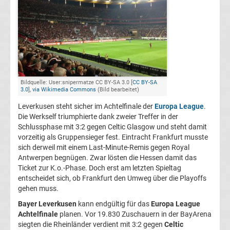
Champions
League
Europa
Bildquelle: User:snipermatze CC BY-SA 3.0 [
CC BY-SA
3.0
],
via Wikimedia Commons
(Bild bearbeitet)
League
Leverkusen steht sicher im Achtelfinale der
Europa League
.
Die Werkself triumphierte dank zweier Treffer in der
Europa
Schlussphase mit 3:2 gegen Celtic Glasgow und steht damit
vorzeitig als Gruppensieger fest. Eintracht Frankfurt musste
Conference
sich derweil mit einem Last-Minute-Remis gegen Royal
Antwerpen begnügen. Zwar lösten die Hessen damit das
League
Ticket zur K.o.-Phase. Doch erst am letzten Spieltag
entscheidet sich, ob Frankfurt den Umweg über die Playoffs
gehen muss.
Premier
Bayer Leverkusen
kann endgültig für das
Europa League
Achtelfinale
planen. Vor 19.830 Zuschauern in der BayArena
League
siegten die Rheinländer verdient mit 3:2 gegen
Celtic