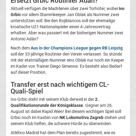
Ersetzt Grbic Routinier Adán?
2.
Aktuell verfügen die Madrilenen über zwei Torhüter, wobei
Ivo
Grbic
vor allem Stammkeeper Jan Oblak als Nummer zwei
Liga
unterstützen soll. Bei den Rojiblancos soll der ehemalige
kroatische U21-Nationalspieler einen 4-Jahresvertrag
erhalten. Aber was passiert mit der bisherigen Nummer zwei
Ergebnisse
Antonio Adán?
Nach dem
Aus in der Champions League gegen RB Leipzig
3.
soll der 33-jährige Routinier den Verein verlassen. So stünde
mit der etatmäßigen Nummer eins Oblak nur noch ein Keeper
Liga
im Kader von Trainer Diego Simeone. Es besteht also Bedarf
auf dieser Position.
Ergebnisse
Transfer erst nach wichtigem CL-
Quali-Spiel
3.
Ivo Grbic steht mit seinem Klub derweil in der
2.
Qualifikationsrunde der Königsklasse
. Gegner am 26.
Liga
August ist dabei Rapid Wien! Bei diesem wichtigen Spiel soll
Grbic noch im Kasten von
NK Lokomotiva Zagreb
stehen und
seinem Klub helfen, die schwere Hürde zu überwinden.
Tabelle
Atlético Madrid hat dem Plan bereits zugestimmt, wie es