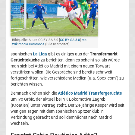
Transfergerüchte
Italien
Transfergerüchte
Bildquelle: Ailura CC BY-SA 3.0 [
CC BY-SA 3.0
],
via
Wikimedia Commons
(Bild bearbeitet)
Spanien
spanischen
La Liga
gibt es einiges aus der
Transfermarkt
Gerüchteküche
zu berichten, denn es scheint so, als würde
Top-
Aktuell
man sich bei Atlético Madrid mit einem neuen Torwart
verstärken wollen. Die Gespräche sind bereits sehr weit
fortgeschritten, wie verschiedene Medien (u.a. Spox.com“) zu
Bundesliga
berichten wissen.
Demnach drehen sich die
Atlético Madrid Transfergerüchte
Tabelle
um Ivo Grbic, der aktuell bei NK Lokomotiva Zagreb
(Kroatien) unter Vertrag steht. Der 24-jährige Keeper wird seit
Bundesliga
wenigen Tagen mit dem spanischen Spitzenklub in
Verbindung gebracht und soll demnächst nach Madrid
wechseln.
Ergebnisse