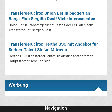
Boxen
Transfergerüchte: Union Berlin baggert an
News
Barça-Flop Sergiño Dest! Viele Interessenten
Union Berlin Transfergerücht: Bastelt der FCU an einem
DAZN
Transfercoup? Sergiño Dest ...
Programm
Transfergerüchte: Hertha BSC mit Angebot für
Serben-Talent Stefan Mitrovic
&
Hertha BSC Transfergerüchte: Die abstiegsgefährdeten
Hauptstädter scheuen sich ...
Infos
Telekom
Werbung
Eishockey
live
Navigation
im