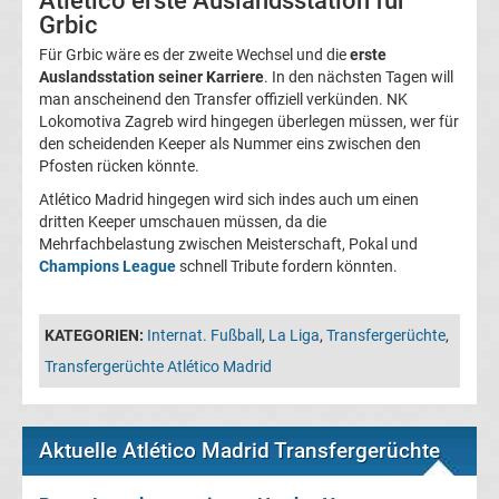
Atlético erste Auslandsstation für
Europa
Grbic
Für Grbic wäre es der zweite Wechsel und die
erste
League
Auslandsstation seiner Karriere
. In den nächsten Tagen will
man anscheinend den Transfer offiziell verkünden. NK
Tabelle
Lokomotiva Zagreb wird hingegen überlegen müssen, wer für
den scheidenden Keeper als Nummer eins zwischen den
Pfosten rücken könnte.
Europa
Atlético Madrid hingegen wird sich indes auch um einen
dritten Keeper umschauen müssen, da die
League
Mehrfachbelastung zwischen Meisterschaft, Pokal und
Champions League
schnell Tribute fordern könnten.
Ergebnisse
KATEGORIEN:
Internat. Fußball
,
La Liga
,
Transfergerüchte
,
Conference
Transfergerüchte Atlético Madrid
League
Erg.
Aktuelle Atlético Madrid Transfergerüchte