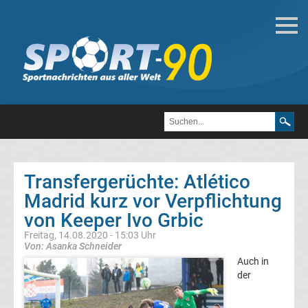
Transfergerüchte
Atlético
Madrid
Transfergerüchte
Transfergerüchte
international
Transfergerüchte: Atlético
Transfergerüchte
Madrid kurz vor Verpflichtung
Deutschland
von Keeper Ivo Grbic
Freitag, 14.08.2020 - 15:03 Uhr
Von: Asanka Schneider
Transfergerüchte
Auch in
der
England