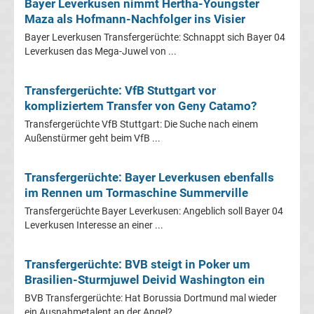
Bayer Leverkusen nimmt Hertha-Youngster
Conference
Maza als Hofmann-Nachfolger ins Visier
League
Bayer Leverkusen Transfergerüchte: Schnappt sich Bayer 04
Leverkusen das Mega-Juwel von ...
Tabelle
Transfergerüchte: VfB Stuttgart vor
kompliziertem Transfer von Geny Catamo?
Formel
Transfergerüchte VfB Stuttgart: Die Suche nach einem
Außenstürmer geht beim VfB ...
1
Rennkalender
Transfergerüchte: Bayer Leverkusen ebenfalls
im Rennen um Tormaschine Summerville
Transfergerüchte
Transfergerüchte Bayer Leverkusen: Angeblich soll Bayer 04
Leverkusen Interesse an einer ...
WWE
Transfergerüchte: BVB steigt in Poker um
Brasilien-Sturmjuwel Deivid Washington ein
News
BVB Transfergerüchte: Hat Borussia Dortmund mal wieder
ein Ausnahmetalent an der Angel? ...