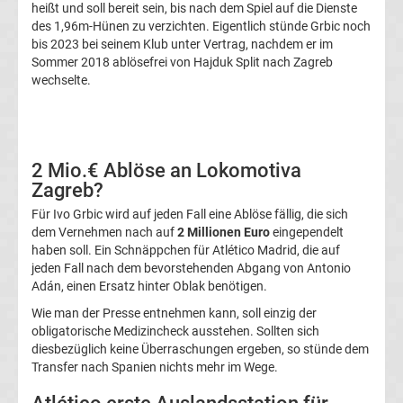
heißt und soll bereit sein, bis nach dem Spiel auf die Dienste
DFB-
des 1,96m-Hünen zu verzichten. Eigentlich stünde Grbic noch
bis 2023 bei seinem Klub unter Vertrag, nachdem er im
Pokal
Sommer 2018 ablösefrei von Hajduk Split nach Zagreb
wechselte.
Ergebnisse
Champions
2 Mio.€ Ablöse an Lokomotiva
Zagreb?
League
Für Ivo Grbic wird auf jeden Fall eine Ablöse fällig, die sich
Tabelle
dem Vernehmen nach auf
2 Millionen Euro
eingependelt
haben soll. Ein Schnäppchen für Atlético Madrid, die auf
jeden Fall nach dem bevorstehenden Abgang von Antonio
Champions
Adán, einen Ersatz hinter Oblak benötigen.
Wie man der Presse entnehmen kann, soll einzig der
League
obligatorische Medizincheck ausstehen. Sollten sich
diesbezüglich keine Überraschungen ergeben, so stünde dem
Ergebnisse
Transfer nach Spanien nichts mehr im Wege.