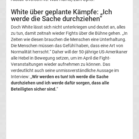
3.
White über geplante Kämpfe: „Ich
Liga
werde die Sache durchziehen“
Doch White lässt sich nicht unterkriegen und deutet an, alles
Ergebnisse
zu tun, damit zeitnah wieder Fights über die Bühne gehen. „In
Zeiten wie diesen brauchen die Menschen eine Unterhaltung.
Die Menschen müssen das Gefühl haben, dass eine Art von
3.
Normalität herrscht.“ Daher will der 50-jährige US-Amerikaner
alle Hebel in Bewegung setzen, um im April die Fight-
Liga
Veranstaltungen wieder aufnehmen zu können. Das
verdeutlicht auch seine unmissverständliche Aussage im
Interview: „
Wir werden es tun! Ich werde die Sache
Tabelle
durchziehen und ich werde dafür sorgen, dass alle
Beteiligten sicher sind.
“
DFB-
Pokal
Ergebnisse