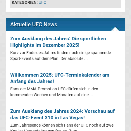
KATEGORIEN:
UFC
&
Aktuelle UFC News
Infos
Zum Ausklang des Jahres: Die sportlichen
Telekom
Highlights im Dezember 2025!
Kurz vor Ende des Jahres finden noch einige spannende
Eishockey
Sport-Events auf dem Plan. Der absolute ...
live
Willkommen 2025: UFC-Terminkalender am
Anfang des Jahres!
im
Fans der MMA-Promotion UFC dürfen sich in den
kommenden Wochen und Monaten auf eine ...
TV
Tabellen
Zum Ausklang des Jahres 2024: Vorschau auf
&
das UFC-Event 310 in Las Vegas!
Ergebnisse
International:
Zum Jahresende können sich Fans der UFC noch auf zwei
Knaller-Veranstaltungen freuen. Zum ...