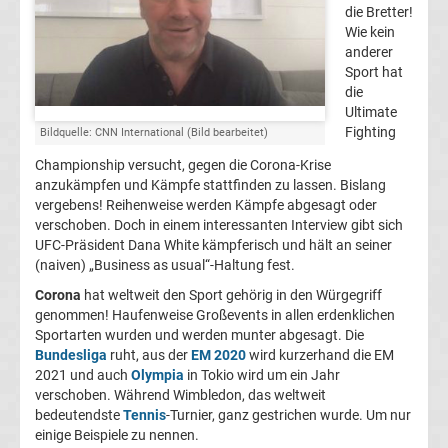
die Bretter!
Wie kein
Tischtennis
anderer
Sport hat
UFC
die
Ultimate
Fighting
Bildquelle: CNN International (Bild bearbeitet)
Volleyball
Championship versucht, gegen die Corona-Krise
anzukämpfen und Kämpfe stattfinden zu lassen. Bislang
&
vergebens! Reihenweise werden Kämpfe abgesagt oder
verschoben. Doch in einem interessanten Interview gibt sich
Beachvolleyball
UFC-Präsident Dana White kämpferisch und hält an seiner
(naiven) „Business as usual“-Haltung fest.
Wasserball
Corona
hat weltweit den Sport gehörig in den Würgegriff
genommen! Haufenweise Großevents in allen erdenklichen
Sportarten wurden und werden munter abgesagt. Die
Wintersport
Bundesliga
ruht, aus der
EM 2020
wird kurzerhand die EM
2021 und auch
Olympia
in Tokio wird um ein Jahr
verschoben. Während Wimbledon, das weltweit
WWE
bedeutendste
Tennis
-Turnier, ganz gestrichen wurde. Um nur
einige Beispiele zu nennen.