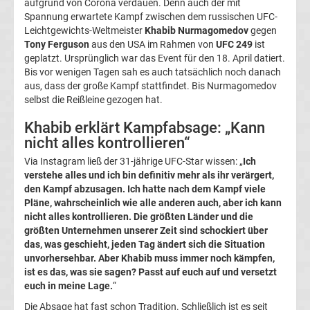
aufgrund von Corona verdauen. Denn auch der mit
Spannung erwartete Kampf zwischen dem russischen UFC-
Leichtgewichts-Weltmeister
Khabib Nurmagomedov
gegen
League
Tony Ferguson
aus den USA im Rahmen von
UFC 249
ist
geplatzt. Ursprünglich war das Event für den 18. April datiert.
Ergebnisse
Bis vor wenigen Tagen sah es auch tatsächlich noch danach
aus, dass der große Kampf stattfindet. Bis Nurmagomedov
selbst die Reißleine gezogen hat.
Conference
Khabib erklärt Kampfabsage: „Kann
League
nicht alles kontrollieren“
Via Instagram ließ der 31-jährige UFC-Star wissen: „
Ich
Erg.
verstehe alles und ich bin definitiv mehr als ihr verärgert,
den Kampf abzusagen. Ich hatte nach dem Kampf viele
Conference
Pläne, wahrscheinlich wie alle anderen auch, aber ich kann
nicht alles kontrollieren. Die größten Länder und die
größten Unternehmen unserer Zeit sind schockiert über
League
das, was geschieht, jeden Tag ändert sich die Situation
unvorhersehbar. Aber Khabib muss immer noch kämpfen,
Tabelle
ist es das, was sie sagen? Passt auf euch auf und versetzt
euch in meine Lage.
“
Formel
Die Absage hat fast schon Tradition. Schließlich ist es seit