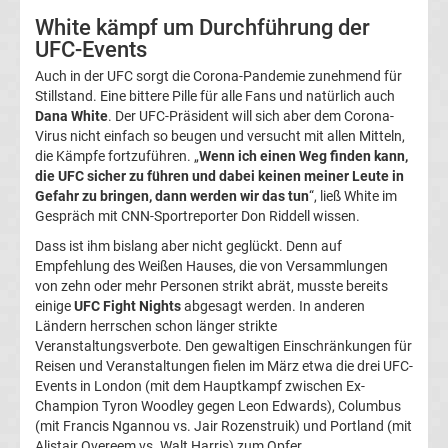
Sportkalender
White kämpf um Durchführung der
Top-
UFC-Events
Aktuell
Auch in der UFC sorgt die Corona-Pandemie zunehmend für
Stillstand. Eine bittere Pille für alle Fans und natürlich auch
Bundesliga
Dana White
. Der UFC-Präsident will sich aber dem Corona-
Virus nicht einfach so beugen und versucht mit allen Mitteln,
Tabelle
die Kämpfe fortzuführen. „
Wenn ich einen Weg finden kann,
die UFC sicher zu führen und dabei keinen meiner Leute in
Gefahr zu bringen, dann werden wir das tun
“, ließ White im
Bundesliga
Gespräch mit CNN-Sportreporter Don Riddell wissen.
Dass ist ihm bislang aber nicht geglückt. Denn auf
Ergebnisse
Empfehlung des Weißen Hauses, die von Versammlungen
von zehn oder mehr Personen strikt abrät, musste bereits
2.
einige
UFC Fight Nights
abgesagt werden. In anderen
Ländern herrschen schon länger strikte
Veranstaltungsverbote. Den gewaltigen Einschränkungen für
Liga
Reisen und Veranstaltungen fielen im März etwa die drei UFC-
Events in London (mit dem Hauptkampf zwischen Ex-
Ergebnisse
Champion Tyron Woodley gegen Leon Edwards), Columbus
(mit Francis Ngannou vs. Jair Rozenstruik) und Portland (mit
Alistair Overeem vs. Walt Harris) zum Opfer.