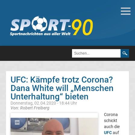
Sportarten
Darts
Football
Golf
UFC: Kämpfe trotz Corona?
Leichtathletik
Dana White will „Menschen
Unterhaltung“ bieten
Olympiade
Donnerstag, 02.04.2020 - 18:44 Uhr
Von: Robert Freiberg
Corona
Pferdesport
schickt
auch die
Tennis
UFC
auf