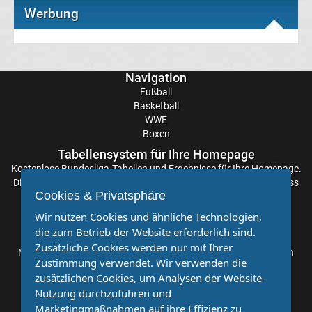
Werbung
Premier
League
Navigation
Tabelle
Fußball
Basketball
Frauen
WWE
Boxen
Bundesliga
Tabellensystem für Ihre Homepage
Kostenlose
Bundesliga-Tabellen
und Ergebnisse für Ihre Homepage.
Erg.
Die Aktualisierung der Ergebnisse erfolgt alle paar Minuten, sodass
Cookies & Privatsphäre
Sie stets auf dem Laufenden sind. Einfache und schnelle
Einbindung.
Wir nutzen Cookies und ähnliche Technologien,
Frauen
die zum Betrieb der Website erforderlich sind.
Partnervereine
Zusätzliche Cookies werden nur mit Ihrer
Bundesliga
Möchten Sie, dass auch Ihr Verein mehr Beachtung findet? Dann
Zustimmung verwendet. Wir verwenden die
sind Sie bei uns genau richtig. Wir suchen Ihren Verein für eine
zusätzlichen Cookies, um Analysen der Website-
kostenlose Kooperation. Veröffentlichen Sie Ihre Spielberichte,
Tabelle
Nutzung durchzuführen und
Sportnachrichten und Aufrufe bei uns!
Marketingmaßnahmen auf ihre Effizienz zu