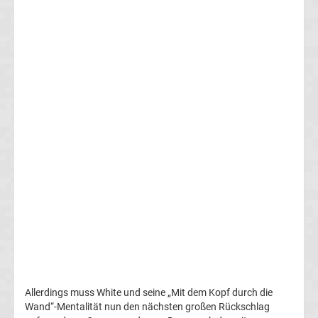
Champions
League
Tabelle
Champions
League
Ergebnisse
Europa
League
Tabelle
Allerdings muss White und seine „Mit dem Kopf durch die
Wand“-Mentalität nun den nächsten großen Rückschlag
Europa