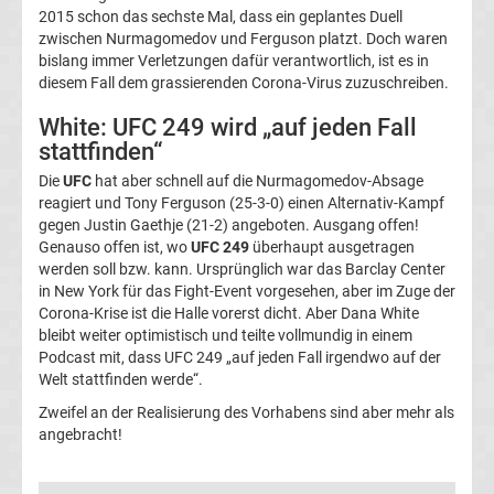
2015 schon das sechste Mal, dass ein geplantes Duell
zwischen Nurmagomedov und Ferguson platzt. Doch waren
1
bislang immer Verletzungen dafür verantwortlich, ist es in
diesem Fall dem grassierenden Corona-Virus zuzuschreiben.
Rennkalender
White: UFC 249 wird „auf jeden Fall
stattfinden“
Transfergerüchte
Die
UFC
hat aber schnell auf die Nurmagomedov-Absage
reagiert und Tony Ferguson (25-3-0) einen Alternativ-Kampf
WWE
gegen Justin Gaethje (21-2) angeboten. Ausgang offen!
Genauso offen ist, wo
UFC 249
überhaupt ausgetragen
News
werden soll bzw. kann. Ursprünglich war das Barclay Center
in New York für das Fight-Event vorgesehen, aber im Zuge der
Corona-Krise ist die Halle vorerst dicht. Aber Dana White
Boxen
bleibt weiter optimistisch und teilte vollmundig in einem
Podcast mit, dass UFC 249 „auf jeden Fall irgendwo auf der
News
Welt stattfinden werde“.
Zweifel an der Realisierung des Vorhabens sind aber mehr als
DAZN
angebracht!
Programm