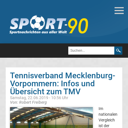
Tennis
Alle
Wimbledonsiegerinnen
der
Tennisverband Mecklenburg-
Damen
Vorpommern: Infos und
Übersicht zum TMV
Alle
Samstag, 22.06.2019 - 10:56 Uhr
Von: Robert Freiberg
Wimbledonsieger
Im
nationalen
der
Vergleich
ist der