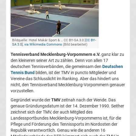
Herren
Deutscher
Tennis
Bildquelle: Hotel Makár Sport & … CC BY-SA 3.0 [
CC BY-
SA 3.0
],
via Wikimedia Commons
(Bild bearbeitet)
Bund
Tennisverband Mecklenburg-Vorpommern e.V.
ganz klar zu
den kleineren seiner Art zu zählen. Denn von allen 17
Tennis
deutschen Tennisverbänden, die gemeinsam den
Deutschen
Tennis Bund
bilden, ist der TMV in puncto Mitglieder und
Vereine das Schlusslicht im Ranking. Aber das hindert uns
heute
nicht, den Tennisverband Mecklenburg-Vorpommern genauer
vorzustellen.
live
Gegründet wurde der
TMV
zeitnah nach der Wende. Das
genaue Gründungsdatum ist der 14. Dezember 1990. Seither
TV
zeichnet sich der TMV, der auch Mitglied des
Landessportbundes Mecklenburg-Vorpommerns ist, für die
Top-
Pflege und Förderung des Tennissports im Nordosten der
Aktuell
Republik verantwortlich. Genau wie die anderen 16