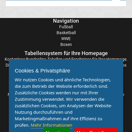
Ergebnisse
Navigation
La
Fußball
Basketball
Liga
WWE
Boxen
Tabelle
Tabellensystem für Ihre Homepage
Kostenlose
Bundesliga-Tabellen
und Ergebnisse für Ihre Homepage.
Die Aktualisierung der Ergebnisse erfolgt alle paar Minuten, sodass
Premier
Cookies & Privatsphäre
Sie stets auf dem Laufenden sind. Einfache und schnelle
Einbindung.
Wir nutzen Cookies und ähnliche Technologien,
League
die zum Betrieb der Website erforderlich sind.
Partnervereine
Zusätzliche Cookies werden nur mit Ihrer
Möchten Sie, dass auch Ihr Verein mehr Beachtung findet? Dann
Erg.
Zustimmung verwendet. Wir verwenden die
sind Sie bei uns genau richtig. Wir suchen Ihren Verein für eine
zusätzlichen Cookies, um Analysen der Website-
kostenlose Kooperation. Veröffentlichen Sie Ihre Spielberichte,
Premier
Nutzung durchzuführen und
Sportnachrichten und Aufrufe bei uns!
Marketingmaßnahmen auf ihre Effizienz zu
prüfen.
Mehr Informationen
League