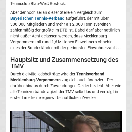
Tennisclub Blau-Weiß Rostock.
Ergebnisse
Aber dennoch sei an dieser Stelle ein Vergleich zum
Bayerischen Tennis-Verband
aufgeführt, der mit über
3.
300.000 Mitgliedern und mehr als 2.000 Tennisvereinen
zahlenmäßig der größte im DTB ist. Dabei darf aber natürlich
Liga
nicht außer Acht gelassen werden, dass Mecklenburg-
Vorpommern mit rund 1,6 Millionen Einwohnern ohnehin
Tabelle
eines der Bundesländer mit der geringsten Einwohnerzahl ist.
Hauptsitz und Zusammensetzung des
DFB-
TMV
Durch die Mitgliedsbeiträge wird der
Tennisverband
Pokal
Mecklenburg-Vorpommern
zugleich auch finanziert. Der
darüber hinaus durch Zuwendungen Gelder bezieht. Aber wie
Ergebnisse
alle Tennisverbände agiert der TMV selbstlos und verfolgt in
erster Linie keine eigenwirtschaftlichen Zwecke.
Champions
League