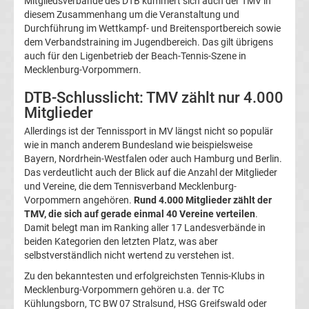
Mitgliedsverbände des DTB kümmert sich auch der TMV in
Bundesliga
diesem Zusammenhang um die Veranstaltung und
Durchführung im Wettkampf- und Breitensportbereich sowie
dem Verbandstraining im Jugendbereich. Das gilt übrigens
Tabelle
auch für den Ligenbetrieb der Beach-Tennis-Szene in
Mecklenburg-Vorpommern.
Bundesliga
DTB-Schlusslicht: TMV zählt nur 4.000
Mitglieder
Ergebnisse
Allerdings ist der Tennissport in MV längst nicht so populär
wie in manch anderem Bundesland wie beispielsweise
2.
Bayern, Nordrhein-Westfalen oder auch Hamburg und Berlin.
Das verdeutlicht auch der Blick auf die Anzahl der Mitglieder
Liga
und Vereine, die dem Tennisverband Mecklenburg-
Vorpommern angehören.
Rund 4.000 Mitglieder zählt der
TMV, die sich auf gerade einmal 40 Vereine verteilen
.
Ergebnisse
Damit belegt man im Ranking aller 17 Landesverbände in
beiden Kategorien den letzten Platz, was aber
3.
selbstverständlich nicht wertend zu verstehen ist.
Zu den bekanntesten und erfolgreichsten Tennis-Klubs in
Liga
Mecklenburg-Vorpommern gehören u.a. der TC
Kühlungsborn, TC BW 07 Stralsund, HSG Greifswald oder