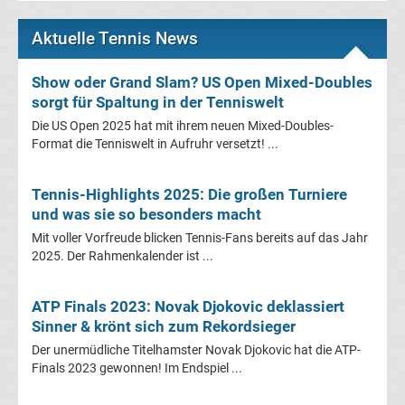
Rennkalender
Aktuelle Tennis News
Transfergerüchte
Show oder Grand Slam? US Open Mixed-Doubles
WWE
sorgt für Spaltung in der Tenniswelt
Die US Open 2025 hat mit ihrem neuen Mixed-Doubles-
News
Format die Tenniswelt in Aufruhr versetzt! ...
Boxen
Tennis-Highlights 2025: Die großen Turniere
und was sie so besonders macht
News
Mit voller Vorfreude blicken Tennis-Fans bereits auf das Jahr
2025. Der Rahmenkalender ist ...
DAZN
ATP Finals 2023: Novak Djokovic deklassiert
Programm
Sinner & krönt sich zum Rekordsieger
Der unermüdliche Titelhamster Novak Djokovic hat die ATP-
&
Finals 2023 gewonnen! Im Endspiel ...