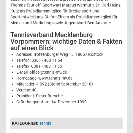
Ergebnisse
Thomas Teutloff, Sportwart Marcus Wermuth, Dr. Karl-Heinz
Kutz als Präsidiumsmitglied für Breitensport und
Conference
Sportentwicklung, Stefan Ehlers als Präsidiumsmitglied für
Medien und Marketing sowie Jugendwart Ben Ansorge.
League
Tennisverband Mecklenburg-
Vorpommern: wichtige Daten & Fakten
Erg.
auf einen Blick
Adresse: Trotzenburger Weg 15, 18057 Rostock
Telefon: 0381 - 403 11 64
Conference
Telefax: 0381 - 403 11 65
E-Mail: office@tennis-mv.de
League
Homepage: www.tennis-mv.de
Mitglieder: 4.092 (Stand September 2018)
Tabelle
Vereine: 40
Präsident: Dieter Bursche
Gründungsdatum: 14. Dezember 1990
Formel
1
KATEGORIEN:
Tennis