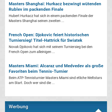
Infos
Masters Shanghai: Hurkacz bezwingt wütenden
Rublev im packenden Finale
Telekom
Hubert Hurkacz hat sich in einem packenden Finale der
Masters Shanghai seinen zweiten ...
Eishockey
French Open: Djokovic feiert historischen
live
Turniersieg! Titel-Hattrick für Swiatek
Novak Djokovic hat sich mit seinem Turniersieg bei den
im
French Open zum alleinigen ...
TV
Masters Miami: Alcaraz und Medvedev als große
Favoriten beim Tennis-Turnier
Tabellen
&
Beim ATP-Tennisturnier Masters Miami sind etliche Weltstars
Ergebnisse
am Start. Doch wer sind die ...
International:
La
Werbung
Liga