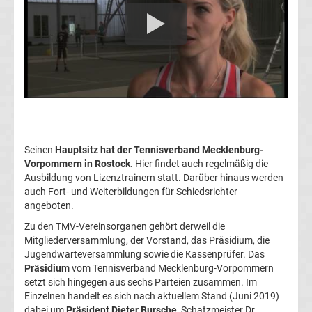
Tabelle
Champions
League
Ergebnisse
Europa
Seinen
Hauptsitz hat der Tennisverband Mecklenburg-
Vorpommern in Rostock
. Hier findet auch regelmäßig die
Ausbildung von Lizenztrainern statt. Darüber hinaus werden
League
auch Fort- und Weiterbildungen für Schiedsrichter
angeboten.
Tabelle
Zu den TMV-Vereinsorganen gehört derweil die
Mitgliederversammlung, der Vorstand, das Präsidium, die
Europa
Jugendwarteversammlung sowie die Kassenprüfer. Das
Präsidium
vom Tennisverband Mecklenburg-Vorpommern
League
setzt sich hingegen aus sechs Parteien zusammen. Im
Einzelnen handelt es sich nach aktuellem Stand (Juni 2019)
dabei um
Präsident Dieter Bursche
, Schatzmeister Dr.