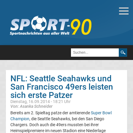
Football
Alle
Super
Bowl
NFL: Seattle Seahawks und
Gewinner
San Francisco 49ers leisten
Top-
sich erste Patzer
Aktuell
Dienstag, 16.09.2014 - 18:21 Uhr
Von: Asanka Schneider
Bundesliga
Bereits am 2. Spieltag patze der amtierende
Super Bowl
Champion
, die Seattle Seahawks, bei den San Diego
Chargers. Doch auch die 49ers mussten bei ihrer
Tabelle
Heimspielpremiere im neuen Stadion eine Niederlage