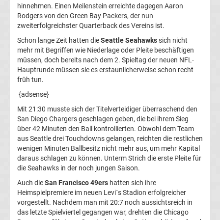
hinnehmen. Einen Meilenstein erreichte dagegen Aaron
Bundesliga
Rodgers von den Green Bay Packers, der nun
zweiterfolgreichster Quarterback des Vereins ist.
Ergebnisse
Schon lange Zeit hatten die
Seattle Seahawks
sich nicht
mehr mit Begriffen wie Niederlage oder Pleite beschäftigen
müssen, doch bereits nach dem 2. Spieltag der neuen NFL-
2.
Hauptrunde müssen sie es erstaunlicherweise schon recht
früh tun.
Liga
{adsense}
Ergebnisse
Mit 21:30 musste sich der Titelverteidiger überraschend den
San Diego Chargers geschlagen geben, die bei ihrem Sieg
über 42 Minuten den Ball kontrollierten. Obwohl dem Team
3.
aus Seattle drei Touchdowns gelangen, reichten die restlichen
wenigen Minuten Ballbesitz nicht mehr aus, um mehr Kapital
Liga
daraus schlagen zu können. Unterm Strich die erste Pleite für
die Seahawks in der noch jungen Saison.
Ergebnisse
Auch die
San Francisco 49ers
hatten sich ihre
Heimspielpremiere im neuen Levi´s Stadion erfolgreicher
vorgestellt. Nachdem man mit 20:7 noch aussichtsreich in
3.
das letzte Spielviertel gegangen war, drehten die Chicago