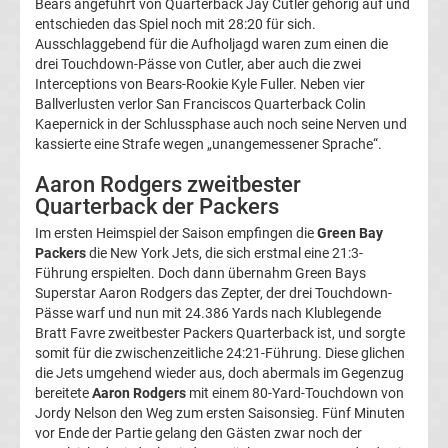
Bears angeführt von Quarterback Jay Cutler gehörig auf und
Liga
entschieden das Spiel noch mit 28:20 für sich.
Ausschlaggebend für die Aufholjagd waren zum einen die
drei Touchdown-Pässe von Cutler, aber auch die zwei
Tabelle
Interceptions von Bears-Rookie Kyle Fuller. Neben vier
Ballverlusten verlor San Franciscos Quarterback Colin
DFB-
Kaepernick in der Schlussphase auch noch seine Nerven und
kassierte eine Strafe wegen „unangemessener Sprache“.
Pokal
Aaron Rodgers zweitbester
Quarterback der Packers
Ergebnisse
Im ersten Heimspiel der Saison empfingen die
Green Bay
Packers
die New York Jets, die sich erstmal eine 21:3-
Champions
Führung erspielten. Doch dann übernahm Green Bays
Superstar Aaron Rodgers das Zepter, der drei Touchdown-
Pässe warf und nun mit 24.386 Yards nach Klublegende
League
Bratt Favre zweitbester Packers Quarterback ist, und sorgte
somit für die zwischenzeitliche 24:21-Führung. Diese glichen
Tabelle
die Jets umgehend wieder aus, doch abermals im Gegenzug
bereitete
Aaron Rodgers
mit einem 80-Yard-Touchdown von
Jordy Nelson den Weg zum ersten Saisonsieg. Fünf Minuten
Champions
vor Ende der Partie gelang den Gästen zwar noch der