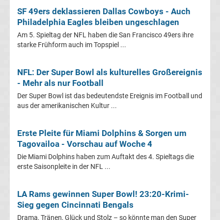
League
SF 49ers deklassieren Dallas Cowboys - Auch
Philadelphia Eagles bleiben ungeschlagen
Erg.
Am 5. Spieltag der NFL haben die San Francisco 49ers ihre
starke Frühform auch im Topspiel ...
Conference
NFL: Der Super Bowl als kulturelles Großereignis
League
- Mehr als nur Football
Der Super Bowl ist das bedeutendste Ereignis im Football und
Tabelle
aus der amerikanischen Kultur ...
Formel
Erste Pleite für Miami Dolphins & Sorgen um
Tagovailoa - Vorschau auf Woche 4
1
Die Miami Dolphins haben zum Auftakt des 4. Spieltags die
erste Saisonpleite in der NFL ...
Rennkalender
LA Rams gewinnen Super Bowl! 23:20-Krimi-
Transfergerüchte
Sieg gegen Cincinnati Bengals
Drama, Tränen, Glück und Stolz – so könnte man den Super