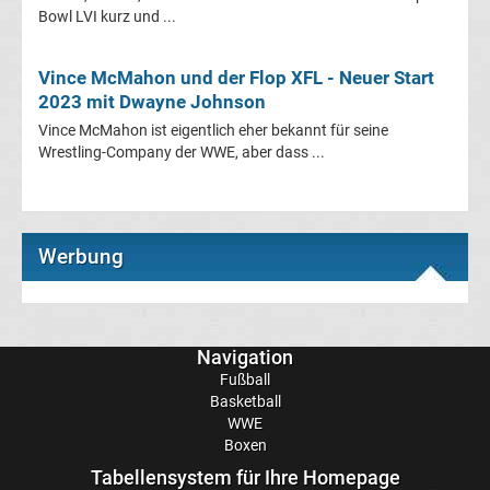
WWE
Bowl LVI kurz und ...
News
Vince McMahon und der Flop XFL - Neuer Start
2023 mit Dwayne Johnson
Boxen
Vince McMahon ist eigentlich eher bekannt für seine
Wrestling-Company der WWE, aber dass ...
News
DAZN
Werbung
Programm
&
Navigation
Fußball
Infos
Basketball
WWE
Boxen
Telekom
Tabellensystem für Ihre Homepage