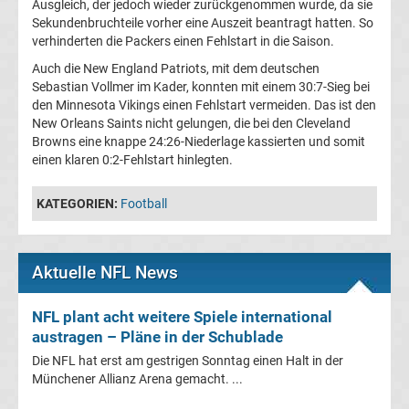
Ausgleich, der jedoch wieder zurückgenommen wurde, da sie
League
Sekundenbruchteile vorher eine Auszeit beantragt hatten. So
verhinderten die Packers einen Fehlstart in die Saison.
Ergebnisse
Auch die New England Patriots, mit dem deutschen
Sebastian Vollmer im Kader, konnten mit einem 30:7-Sieg bei
den Minnesota Vikings einen Fehlstart vermeiden. Das ist den
Europa
New Orleans Saints nicht gelungen, die bei den Cleveland
Browns eine knappe 24:26-Niederlage kassierten und somit
League
einen klaren 0:2-Fehlstart hinlegten.
Tabelle
KATEGORIEN:
Football
Europa
Aktuelle NFL News
League
NFL plant acht weitere Spiele international
Ergebnisse
austragen – Pläne in der Schublade
Die NFL hat erst am gestrigen Sonntag einen Halt in der
Conference
Münchener Allianz Arena gemacht. ...