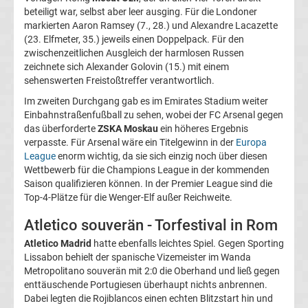
beteiligt war, selbst aber leer ausging. Für die Londoner
Transfergerüchte
markierten Aaron Ramsey (7., 28.) und Alexandre Lacazette
(23. Elfmeter, 35.) jeweils einen Doppelpack. Für den
zwischenzeitlichen Ausgleich der harmlosen Russen
Transferticker
zeichnete sich Alexander Golovin (15.) mit einem
sehenswerten Freistoßtreffer verantwortlich.
-
Im zweiten Durchgang gab es im Emirates Stadium weiter
Einbahnstraßenfußball zu sehen, wobei der FC Arsenal gegen
Meldungen
das überforderte
ZSKA Moskau
ein höheres Ergebnis
verpasste. Für Arsenal wäre ein Titelgewinn in der
Europa
League
enorm wichtig, da sie sich einzig noch über diesen
vom
Wettbewerb für die Champions League in der kommenden
Saison qualifizieren können. In der Premier League sind die
Transfermarkt
Top-4-Plätze für die Wenger-Elf außer Reichweite.
Atletico souverän - Torfestival in Rom
Trainerentlassungen
Atletico Madrid
hatte ebenfalls leichtes Spiel. Gegen Sporting
Lissabon behielt der spanische Vizemeister im Wanda
Bundesliga
Metropolitano souverän mit 2:0 die Oberhand und ließ gegen
enttäuschende Portugiesen überhaupt nichts anbrennen.
Porträts
Dabei legten die Rojiblancos einen echten Blitzstart hin und