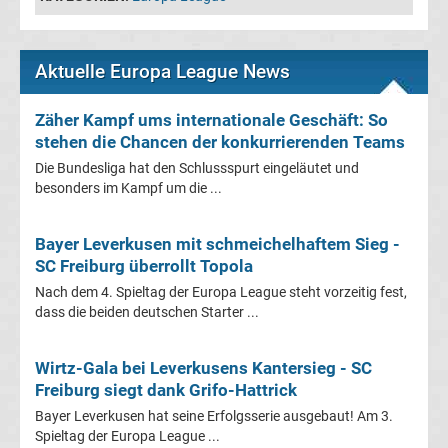
&
Aktuelle Europa League News
UEFA-
Zäher Kampf ums internationale Geschäft: So
Pokal
stehen die Chancen der konkurrierenden Teams
Transfergerüchte
Die Bundesliga hat den Schlussspurt eingeläutet und
international
besonders im Kampf um die ...
Transfergerüchte
Bayer Leverkusen mit schmeichelhaftem Sieg -
SC Freiburg überrollt Topola
Deutschland
Nach dem 4. Spieltag der Europa League steht vorzeitig fest,
dass die beiden deutschen Starter ...
Transfergerüchte
Wirtz-Gala bei Leverkusens Kantersieg - SC
England
Freiburg siegt dank Grifo-Hattrick
Bayer Leverkusen hat seine Erfolgsserie ausgebaut! Am 3.
Transfergerüchte
Spieltag der Europa League ...