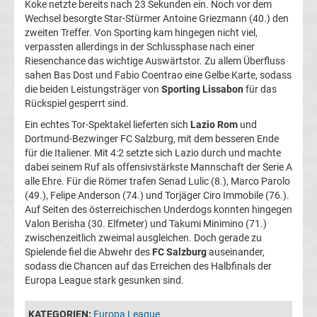
Koke netzte bereits nach 23 Sekunden ein. Noch vor dem
Wechsel besorgte Star-Stürmer Antoine Griezmann (40.) den
Fußballklubs
zweiten Treffer. Von Sporting kam hingegen nicht viel,
verpassten allerdings in der Schlussphase nach einer
Europa
Riesenchance das wichtige Auswärtstor. Zu allem Überfluss
League
sahen Bas Dost und Fabio Coentrao eine Gelbe Karte, sodass
die beiden Leistungsträger von
Sporting Lissabon
für das
Europa
Rückspiel gesperrt sind.
Ein echtes Tor-Spektakel lieferten sich
Lazio Rom
und
League
Dortmund-Bezwinger FC Salzburg, mit dem besseren Ende
für die Italiener. Mit 4:2 setzte sich Lazio durch und machte
Meister
dabei seinem Ruf als offensivstärkste Mannschaft der Serie A
alle Ehre. Für die Römer trafen Senad Lulic (8.), Marco Parolo
(49.), Felipe Anderson (74.) und Torjäger Ciro Immobile (76.).
Liste
Auf Seiten des österreichischen Underdogs konnten hingegen
Valon Berisha (30. Elfmeter) und Takumi Minimino (71.)
Torschützenkönige
zwischenzeitlich zweimal ausgleichen. Doch gerade zu
Spielende fiel die Abwehr des
FC Salzburg
auseinander,
sodass die Chancen auf das Erreichen des Halbfinals der
Europa
Europa League stark gesunken sind.
League
KATEGORIEN:
Europa League