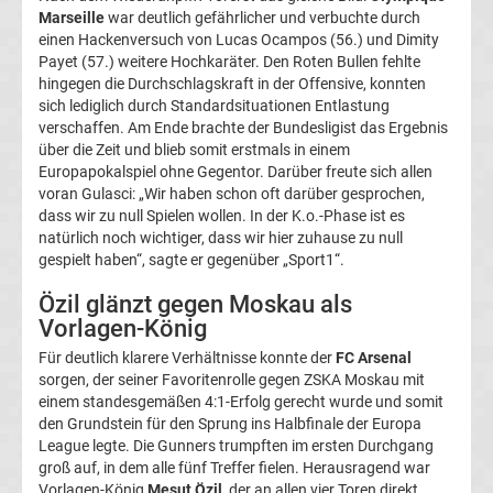
Marseille
war deutlich gefährlicher und verbuchte durch
UEFA
einen Hackenversuch von Lucas Ocampos (56.) und Dimity
Payet (57.) weitere Hochkaräter. Den Roten Bullen fehlte
hingegen die Durchschlagskraft in der Offensive, konnten
Youth
sich lediglich durch Standardsituationen Entlastung
verschaffen. Am Ende brachte der Bundesligist das Ergebnis
League
über die Zeit und blieb somit erstmals in einem
Europapokalspiel ohne Gegentor. Darüber freute sich allen
voran Gulasci: „Wir haben schon oft darüber gesprochen,
Fußball
dass wir zu null Spielen wollen. In der K.o.-Phase ist es
natürlich noch wichtiger, dass wir hier zuhause zu null
WM
gespielt haben“, sagte er gegenüber „Sport1“.
Özil glänzt gegen Moskau als
Fußball
Vorlagen-König
EM
Für deutlich klarere Verhältnisse konnte der
FC Arsenal
sorgen, der seiner Favoritenrolle gegen ZSKA Moskau mit
einem standesgemäßen 4:1-Erfolg gerecht wurde und somit
Frauenfußball
den Grundstein für den Sprung ins Halbfinale der Europa
League legte. Die Gunners trumpften im ersten Durchgang
groß auf, in dem alle fünf Treffer fielen. Herausragend war
Amateurfußball
Vorlagen-König
Mesut Özil
, der an allen vier Toren direkt