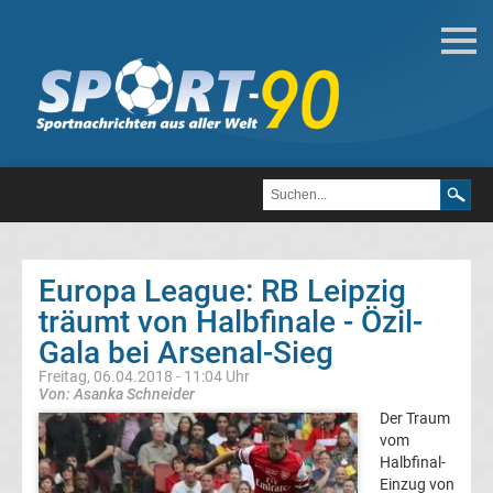
Fußball
Bundesliga
2.
Liga
Europa League: RB Leipzig
3.
träumt von Halbfinale - Özil-
Gala bei Arsenal-Sieg
Liga
Freitag, 06.04.2018 - 11:04 Uhr
Von: Asanka Schneider
DFB-
Der Traum
vom
Halbfinal-
Pokal
Einzug von