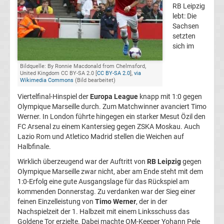
RB Leipzig
Champions
lebt: Die
Sachsen
setzten
League
sich im
Europa
Bildquelle: By Ronnie Macdonald from Chelmsford,
United Kingdom CC BY-SA 2.0 [
CC BY-SA 2.0
],
via
Wikimedia Commons
(Bild bearbeitet)
League
Viertelfinal-Hinspiel der
Europa League
knapp mit 1:0 gegen
Olympique Marseille durch. Zum Matchwinner avanciert Timo
Europa
Werner. In London führte hingegen ein starker Mesut Özil den
FC Arsenal zu einem Kantersieg gegen ZSKA Moskau. Auch
Lazio Rom und Atletico Madrid stellen die Weichen auf
Conference
Halbfinale.
Wirklich überzeugend war der Auftritt von
RB Leipzig
gegen
League
Olympique Marseille zwar nicht, aber am Ende steht mit dem
1:0-Erfolg eine gute Ausgangslage für das Rückspiel am
Premier
kommenden Donnerstag. Zu verdanken war der Sieg einer
feinen Einzelleistung von
Timo Werner
, der in der
Nachspielzeit der 1. Halbzeit mit einem Linksschuss das
League
Goldene Tor erzielte. Dabei machte OM-Keeper Yohann Pele