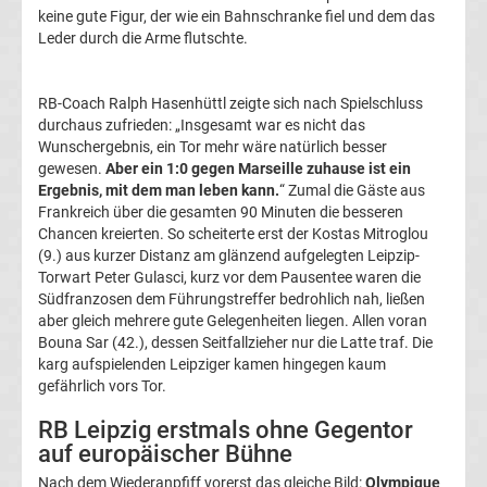
keine gute Figur, der wie ein Bahnschranke fiel und dem das
La
Leder durch die Arme flutschte.
Liga
RB-Coach Ralph Hasenhüttl zeigte sich nach Spielschluss
durchaus zufrieden: „Insgesamt war es nicht das
Serie
Wunschergebnis, ein Tor mehr wäre natürlich besser
gewesen.
Aber ein 1:0 gegen Marseille zuhause ist ein
Ergebnis, mit dem man leben kann.
“ Zumal die Gäste aus
A
Frankreich über die gesamten 90 Minuten die besseren
Chancen kreierten. So scheiterte erst der Kostas Mitroglou
Türk.
(9.) aus kurzer Distanz am glänzend aufgelegten Leipzip-
Torwart Peter Gulasci, kurz vor dem Pausentee waren die
Südfranzosen dem Führungstreffer bedrohlich nah, ließen
Süper
aber gleich mehrere gute Gelegenheiten liegen. Allen voran
Bouna Sar (42.), dessen Seitfallzieher nur die Latte traf. Die
Lig
karg aufspielenden Leipziger kamen hingegen kaum
gefährlich vors Tor.
Internat.
RB Leipzig erstmals ohne Gegentor
auf europäischer Bühne
Fußball
Nach dem Wiederanpfiff vorerst das gleiche Bild:
Olympique