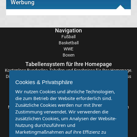
Werbung
Liga
Ergebnisse
Navigation
Fußball
3.
Basketball
WWE
Liga
Boxen
Tabellensystem für Ihre Homepage
Ergebnisse
Kostenlose
Bundesliga-Tabellen
und Ergebnisse für Ihre Homepage.
Die Aktualisierung der Ergebnisse erfolgt alle paar Minuten, sodass
Cookies & Privatsphäre
Sie stets auf dem Laufenden sind. Einfache und schnelle
3.
Einbindung.
Wir nutzen Cookies und ähnliche Technologien,
die zum Betrieb der Website erforderlich sind.
Liga
Partnervereine
Zusätzliche Cookies werden nur mit Ihrer
Möchten Sie, dass auch Ihr Verein mehr Beachtung findet? Dann
Zustimmung verwendet. Wir verwenden die
sind Sie bei uns genau richtig. Wir suchen Ihren Verein für eine
Tabelle
zusätzlichen Cookies, um Analysen der Website-
kostenlose Kooperation. Veröffentlichen Sie Ihre Spielberichte,
Nutzung durchzuführen und
Sportnachrichten und Aufrufe bei uns!
DFB-
Marketingmaßnahmen auf ihre Effizienz zu