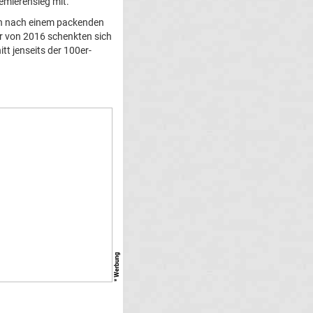
remierensieg mit.
ich nach einem packenden
er von 2016 schenkten sich
tt jenseits der 100er-
* Werbung