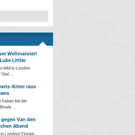
um Weltmeister!
uke Littler
rts-WM in London
itel ...
Darts-Krimi raus
emens
r haben bei der
inale ...
gegen Van den
tschen Abend
 in London! Florian