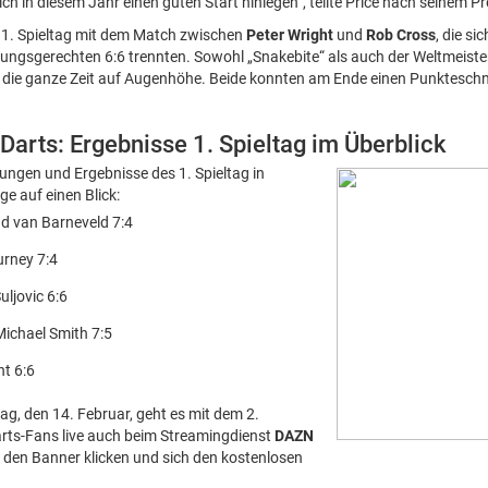
ch in diesem Jahr einen guten Start hinlegen“, teilte Price nach seinem P
1. Spieltag mit dem Match zwischen
Peter Wright
und
Rob Cross
, die s
stungsgerechten 6:6 trennten. Sowohl „Snakebite“ als auch der Weltmeist
ch die ganze Zeit auf Augenhöhe. Beide konnten am Ende einen Punkteschni
arts: Ergebnisse 1. Spieltag im Überblick
rungen und Ergebnisse des 1. Spieltag in
e auf einen Blick:
 van Barneveld 7:4
urney 7:4
uljovic 6:6
Michael Smith 7:5
ht 6:6
 den 14. Februar, geht es mit dem 2.
Darts-Fans live auch beim Streamingdienst
DAZN
 den Banner klicken und sich den kostenlosen