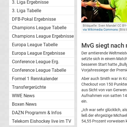
3. Liga Ergebnisse
3. Liga Tabelle
DFB-Pokal Ergebnisse
Bildquelle: Sven Mandel CC BY-
Champions League Tabelle
via Wikimedia Commons
(Bild 
Champions League Ergebnisse
Europa League Tabelle
MvG siegt nach
Europa League Ergebnisse
Der amtierende Weltmeist
setzte sich in einem Matc
Conference League Erg.
besseren Start hatte „Bull
Conference League Tabelle
Vorjahressieger der Premi
Formel 1 Rennkalender
Aber auch Smith war in Ko
Checkout von 150 Punkten 
Transfergerüchte
aus Sicht von van Gerwen 
WWE News
Aufnahmen von satten 140
ein.
Boxen News
„Ich war sehr glücklich, a
DAZN Programm & Infos
ließ der ehrgeizige Micha
Telekom Eishockey live im TV
54,55 Prozent vorweisen 