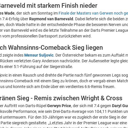
arneveld mit starkem Finish nieder
es Wade
, der sich am Sonntag im
Finale der Masters van Gerwen noch g
en 7:4-Erfolg über
Raymond van Barnevald
. Dabei lieferte sich die beiden
n, doch Wade hatte in der entscheidende Phase die besseren Nerven und
 van Barneveld wird es die letzte Teilnahme an der Darts Premier League 
n vom professionellen Dartssport zurückziehen wird.
nach Wahnsinns-Comeback Sieg liegen
d zeigte indes
Mensur Suljovic
. Der Österreicher bekam es zum Auftakt 
 Rücken verletzten Gary Anderson nachrückte. Der Außenseiter legte gleic
s einer 5:1-Führung auf der Siegerstraße.
jovic in einen Rausch und drehte die Partie nach fünf gewonnen Legs sogar
hnsinns-Comeback mit einem Sieg zu krönen, doch er vergab einen Match
aus und konnte sich am Ende über ein verdientes 6:6-Remis freuen.
eränen Sieg - Remis zwischen Wright & Cross
er Auftritt von Darts-Rüpel
Gerwyn Price
, der sich mit 7:4 gegen
Daryl Gu
ucksvolle Performance, wie sein Drei-Darts-Average von 104,11 Punkten un
el untermauern. Für den 33-Jährigen war es zugleich der erste Sieg in d
e Partie siegreich gestaltete. „Letztes Jahr in der Premier League war ei