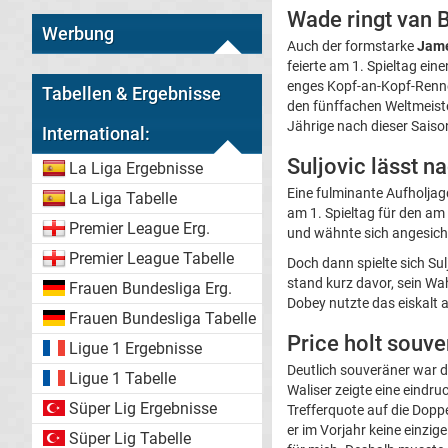
Wade ringt van B
Werbung
Auch der formstarke
Jam
feierte am 1. Spieltag ein
enges Kopf-an-Kopf-Renne
Tabellen & Ergebnisse
den fünffachen Weltmeister
Jährige nach dieser Saiso
International:
Suljovic lässt 
La Liga Ergebnisse
Eine fulminante Aufholjag
La Liga Tabelle
am 1. Spieltag für den am
Premier League Erg.
und wähnte sich angesicht
Premier League Tabelle
Doch dann spielte sich Sul
stand kurz davor, sein Wa
Frauen Bundesliga Erg.
Dobey nutzte das eiskalt 
Frauen Bundesliga Tabelle
Price holt souv
Ligue 1 Ergebnisse
Deutlich souveräner war d
Ligue 1 Tabelle
Waliser zeigte eine eindr
Süper Lig Ergebnisse
Trefferquote auf die Dopp
er im Vorjahr keine einzig
Süper Lig Tabelle