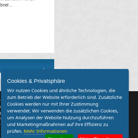
iel ...
Cookies & Privatsphäre
Wir nutzen Cookies und ähnliche Technologien, die
zum Betrieb der Website erforderlich sind. Zusätzliche
rvereine
Cookies werden nur mit Ihrer Zustimmung
Sie, dass auch Ihr Verein mehr Beachtung findet? Dann sind Sie
verwendet. Wir verwenden die zusätzlichen Cookies,
genau richtig. Wir suchen Ihren Verein für eine kostenlose
um Analysen der Website-Nutzung durchzuführen
ion. Veröffentlichen Sie Ihre Spielberichte, Sportnachrichten
und Marketingmaßnahmen auf ihre Effizienz zu
ufe bei uns!
prüfen.
Mehr Informationen