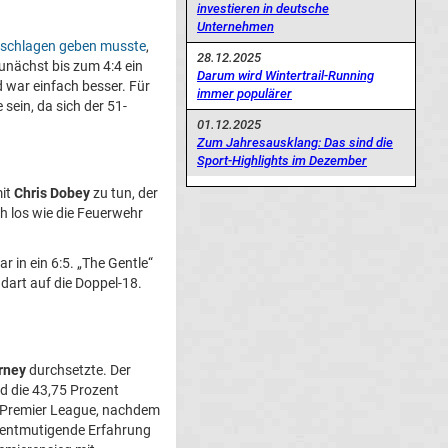
investieren in deutsche
Unternehmen
eschlagen geben musste
,
28.12.2025
 zunächst bis zum 4:4 ein
Darum wird Wintertrail-Running
 war einfach besser. Für
immer populärer
sein, da sich der 51-
01.12.2025
Zum Jahresausklang: Das sind die
Sport-Highlights im Dezember
mit
Chris Dobey
zu tun, der
h los wie die Feuerwehr
 in ein 6:5. „The Gentle“
dart auf die Doppel-18.
rney
durchsetzte. Der
d die 43,75 Prozent
er Premier League, nachdem
ne entmutigende Erfahrung