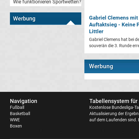
Wie funktionieren Sportwetten?
Gabriel Clemens mit
Werbung
Auftaktsieg - Keine 
Littler
Gabriel Clemens hat bei 
souverän die 3. Runde errei
Werbung
Navigation
Tabellensystem für
Fußball
Kostenlose
Bundesliga-Ta
Basketball
Aktualisierung der Ergebni
WWE
auf dem Laufenden sind. 
Boxen