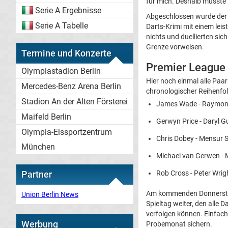
für mich. Deshalb musste i
Serie A Ergebnisse
Abgeschlossen wurde der 
Serie A Tabelle
Darts-Krimi mit einem lei
nichts und duellierten si
Grenze vorweisen.
Termine und Konzerte
Premier League D
Olympiastadion Berlin
Hier noch einmal alle Paa
Mercedes-Benz Arena Berlin
chronologischer Reihenfolg
Stadion An der Alten Försterei
James Wade - Raymond
Maifeld Berlin
Gerwyn Price - Daryl G
Olympia-Eissportzentrum
Chris Dobey - Mensur S
München
Michael van Gerwen - 
Partner
Rob Cross - Peter Wrig
Am kommenden Donnerstag,
Union Berlin News
Spieltag weiter, den alle 
verfolgen können. Einfach
Werbung
Probemonat sichern.