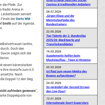
Unterschiede zwischen Social-
Casinos & traditonellen Anbietern
 die Pfeile. Zur
ro Radio Arena in
28.07.2026
 Leckerbissen serviert
Jürgen Klopp und die
 Finals der
Darts WM
Mammutaufgabe des
l Smith
auf der Agenda.
Bundestrainers
n.
22.05.2026
Top-Talente der 2. Bundesliga
2025/26: Marktwerte und
Selbstvertrauen tankte,
Transferkandidaten
n durch. Doch den
19.03.2026
 Davon zeigte sich der
Supplements helfen beim
 davon.
Muskelaufbau - Tipps & Hinweise
mit einem bärenstarken
05.03.2026
re ihre Anwürfe zum 6:5
Ist Riad zum neuen Mekka des
 ansetzte. Nach
Boxens aufgestiegen?
die Doppel-12 den Sieg
24.02.2026
So verändert der Second Screen
nicht zufrieden gewesen
“,
den Live-Sport
starke Doppelquote von
13.01.2026
Internationale Sport-Superstars