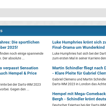
ws
hres: Die sportlichen
Luke Humphries krönt sich z
ber 2025!
Final-Drama um Wunderkind L
 finden noch einige spannende
Luke Humphries hat sich bei der Da
 Der absolute ...
zum ersten Mal in seiner Karriere den T
o verpasst Sensation
Martin Schindler fliegt nach 
Auch Hempel & Price
- Klare Pleite für Gabriel Cl
Gabriel Clemens und Martin Schindle
Darts-WM 2023 in London das Achtelf
mmte bei der Darts-WM 2023
vorbei. Gegen den ...
Hempel mit Mega-Comeback 
Bergh - Schindler krönt deu
Deutscher Feiertag bei der Darts-WM