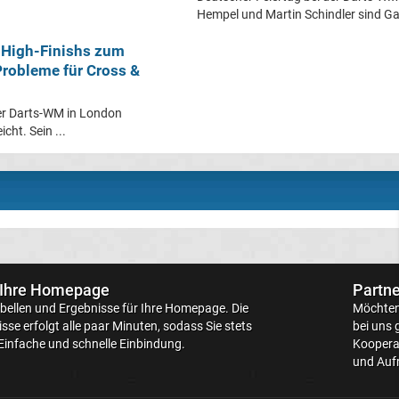
Hempel und Martin Schindler sind Gabr
 High-Finishs zum
Probleme für Cross &
der Darts-WM in London
cht. Sein ...
 Ihre Homepage
Partne
bellen
und Ergebnisse für Ihre Homepage. Die
Möchten 
sse erfolgt alle paar Minuten, sodass Sie stets
bei uns 
Einfache und schnelle Einbindung.
Kooperat
und Aufr