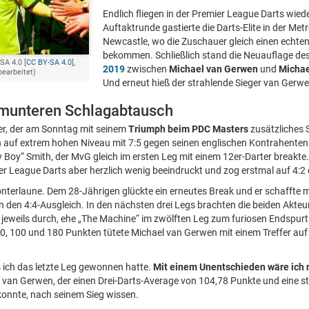
Endlich fliegen in der Premier League Darts wieder
Auftaktrunde gastierte die Darts-Elite in der Met
Newcastle, wo die Zuschauer gleich einen echten
bekommen. Schließlich stand die Neuauflage des
SA 4.0 [
CC BY-SA 4.0
],
2019
zwischen
Michael van Gerwen
und
Michae
bearbeitet)
Und erneut hieß der strahlende Sieger van Gerwe
 munteren Schlagabtausch
er, der am Sonntag mit seinem
Triumph beim PDC Masters
zusätzliches 
h auf extrem hohen Niveau mit 7:5 gegen seinen englischen Kontrahente
y Boy“ Smith, der MvG gleich im ersten Leg mit einem 12er-Darter breakte.
er League Darts aber herzlich wenig beeindruckt und zog erstmal auf 4:2
nterlaune. Dem 28-Jährigen glückte ein erneutes Break und er schaffte 
den 4:4-Ausgleich. In den nächsten drei Legs brachten die beiden Akteu
jeweils durch, ehe „The Machine“ im zwölften Leg zum furiosen Endspurt
, 100 und 180 Punkten tütete Michael van Gerwen mit einem Treffer auf 
ls ich das letzte Leg gewonnen hatte.
Mit einem Unentschieden wäre ich 
el van Gerwen, der einen Drei-Darts-Average von 104,78 Punkte und eine 
konnte, nach seinem Sieg wissen.