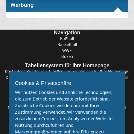
Werbung
Frauen
Bundesliga
Navigation
Fußball
Tabelle
Basketball
WWE
Ligue
Boxen
Tabellensystem für Ihre Homepage
1
Kostenlose
Bundesliga-Tabellen
und Ergebnisse für Ihre Homepage.
Die Aktualisierung der Ergebnisse erfolgt alle paar Minuten, sodass
Cookies & Privatsphäre
Sie stets auf dem Laufenden sind. Einfache und schnelle
Ergebnisse
Einbindung.
Wir nutzen Cookies und ähnliche Technologien,
die zum Betrieb der Website erforderlich sind.
Ligue
Partnervereine
Zusätzliche Cookies werden nur mit Ihrer
Möchten Sie, dass auch Ihr Verein mehr Beachtung findet? Dann
Zustimmung verwendet. Wir verwenden die
sind Sie bei uns genau richtig. Wir suchen Ihren Verein für eine
1
zusätzlichen Cookies, um Analysen der Website-
kostenlose Kooperation. Veröffentlichen Sie Ihre Spielberichte,
Nutzung durchzuführen und
Sportnachrichten und Aufrufe bei uns!
Tabelle
Marketingmaßnahmen auf ihre Effizienz zu