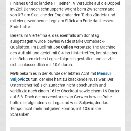
Finishes und so landete 11 seiner 19 Versuche auf die Doppel
Boxen
im Ziel. Dennoch schnupperte Wright beim Zwischenstand
von 9:7 am Sieg, ehe der Engländer den Turbo zündete und
News
mit vier gewonnenen Legs am Stück am Ende das bessere
Ende hatte.
DAZN
Bereits im Viertelfinale, das ebenfalls am Sonntag
ausgetragen wurde, bewies Wade starke Comeback-
Qualitäten. Im Duell mit
Joe Cullen
verpatzte The Machine
Programm
den Auftakt und geriet mit 0:4 ins Hintertreffen, konnte aber
die nächsten sieben Legs erfolgreich gestalten und setzte
&
sich schlussendlich mit 10:6 durch.
MvG
bekam es in der Runde der letzten Acht mit
Mensur
Infos
Suljovic
zu tun, der eine hart zu knackende Nuss war. Der
Österreicher ließ sich zunächst nicht abschütteln und
verkürzte nach einem 161er Checkout sowie einem 16-Darter
Telekom
auf 5:6. Doch der nervenstarke van Gerwen bewies Ruhe,
holte die folgenden vier Legs und wies Suljovic, der das
Eishockey
Tempo nicht mehr mitgehen konnte, mit 10:6 in die
Schranken.
live