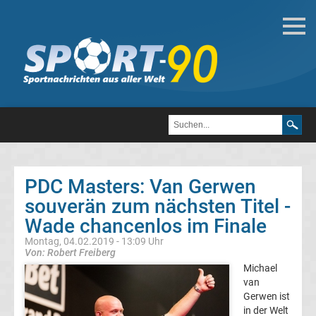
Darts
Darts
Weltmeister
Top-
Aktuell
PDC Masters: Van Gerwen
Bundesliga
souverän zum nächsten Titel -
Wade chancenlos im Finale
Tabelle
Montag, 04.02.2019 - 13:09 Uhr
Von: Robert Freiberg
Bundesliga
Michael
van
Gerwen ist
Ergebnisse
in der Welt