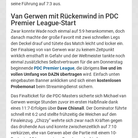
seine Führung auf 7:3 aus.
Europa
Van Gerwen mit Rückenwind in PDC
League
Premier League-Start
Zwar konnte Wade noch einmal auf 5:9 herankommen, doch
Tabelle
danach machte der große Favorit mit zwei schnellen Legs
den Deckel drauf und tütete das Match leicht und locker ein.
Der Finalsieg von van Gerwen war zu keinem Zeitpunkt
Europa
wirklich ernsthaft in Gefahr und der Weltmeister tankte noch
einmal zusätzliches Selbstvertrauen für die am Donnerstag
League
beginnende
PDC Premier League
, die übrigens
live und im
vollen Umfang von DAZN übertragen
wird. Einfach unten
eingebauten Banner anklicken und sich einen
kostenlosen
Ergebnisse
Probemonat
beim Streamingdienst sichern.
Das Finalticket für die PDC-Masters sicherte sich Michael van
Conference
Gerwen wenige Stunden zuvor im ersten Halbfinale dank
eines 11:7-Erfolges über
Dave Chisnall
. Der Dominator führte
League
schnell mit 6:2 und stellte frühzeitig die Weichen auf den
Finaleinzug. „Chizzy“ wehrte sich zwar nach Kräften gegen
das drohende Aus und konnte zwischenzeitlich auf 7:10
Erg.
verkürzen, ehe van Gerwen aber die Partie mit einem 10-