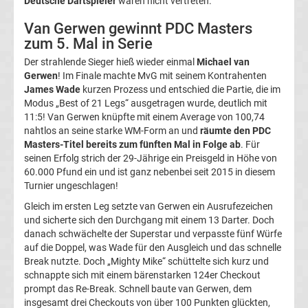
Deutsche Dartspieler
waren nicht vertreten.
DFB-
Van Gerwen gewinnt PDC Masters
zum 5. Mal in Serie
Pokal
Der strahlende Sieger hieß wieder einmal
Michael van
Gerwen
! Im Finale machte MvG mit seinem Kontrahenten
Ergebnisse
James Wade
kurzen Prozess und entschied die Partie, die im
Modus „Best of 21 Legs“ ausgetragen wurde, deutlich mit
11:5! Van Gerwen knüpfte mit einem Average von 100,74
Champions
nahtlos an seine starke WM-Form an und
räumte den PDC
Masters-Titel bereits zum fünften Mal in Folge ab
. Für
League
seinen Erfolg strich der 29-Jährige ein Preisgeld in Höhe von
60.000 Pfund ein und ist ganz nebenbei seit 2015 in diesem
Tabelle
Turnier ungeschlagen!
Gleich im ersten Leg setzte van Gerwen ein Ausrufezeichen
und sicherte sich den Durchgang mit einem 13 Darter. Doch
Champions
danach schwächelte der Superstar und verpasste fünf Würfe
auf die Doppel, was Wade für den Ausgleich und das schnelle
League
Break nutzte. Doch „Mighty Mike“ schüttelte sich kurz und
schnappte sich mit einem bärenstarken 124er Checkout
Ergebnisse
prompt das Re-Break. Schnell baute van Gerwen, dem
insgesamt drei Checkouts von über 100 Punkten glückten,