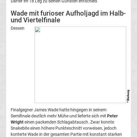
Darter im 18 Leg zu seinen Gunsten entschied.
Conference
Wade mit furioser Aufholjagd im Halb-
und Viertelfinale
League
Dessen
Tabelle
Formel
1
Rennkalender
* Werbung
Transfergerüchte
Finalgegner James Wade hatte hingegen in seinem
WWE
Semifinale deutlich mehr Mühe und lieferte sich mit
Peter
Wright
einen packenden Schlagabtausch. Zwar konnte
News
Snakebite einen höhere Punkteschnitt vorweisen, jedoch
konterte Wade in der gesamten Partie mit konstant starken