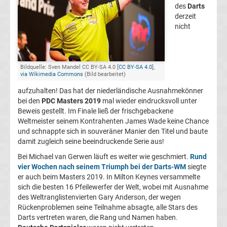
des
Darts
2.
derzeit
nicht
Liga
Ergebnisse
Bildquelle: Sven Mandel CC BY-SA 4.0 [
CC BY-SA 4.0
],
via Wikimedia Commons
(Bild bearbeitet)
3.
aufzuhalten! Das hat der niederländische Ausnahmekönner
bei den
PDC Masters 2019
mal wieder eindrucksvoll unter
Beweis gestellt. Im Finale ließ der frischgebackene
Liga
Weltmeister seinem Kontrahenten James Wade keine Chance
und schnappte sich in souveräner Manier den Titel und baute
Ergebnisse
damit zugleich seine beeindruckende Serie aus!
Bei Michael van Gerwen läuft es weiter wie geschmiert.
Rund
3.
vier Wochen nach seinem Triumph bei der Darts-WM
siegte
er auch beim Masters 2019. In Milton Keynes versammelte
sich die besten 16 Pfeilewerfer der Welt, wobei mit Ausnahme
Liga
des Weltranglistenvierten Gary Anderson, der wegen
Rückenproblemen seine Teilnahme absagte, alle Stars des
Tabelle
Darts vertreten waren, die Rang und Namen haben.