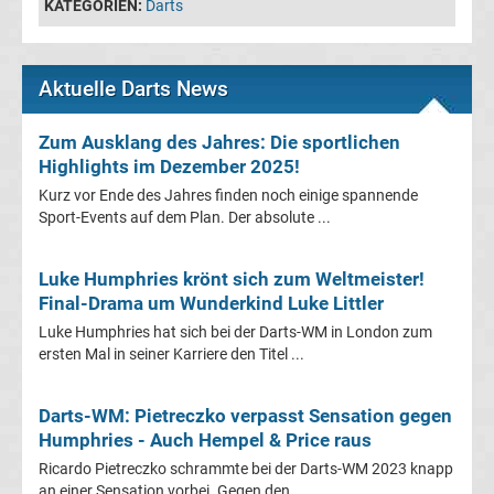
KATEGORIEN:
Darts
im
TV
Aktuelle Darts News
Tabellen
&
Zum Ausklang des Jahres: Die sportlichen
Ergebnisse
International:
Highlights im Dezember 2025!
Kurz vor Ende des Jahres finden noch einige spannende
La
Sport-Events auf dem Plan. Der absolute ...
Liga
Luke Humphries krönt sich zum Weltmeister!
Final-Drama um Wunderkind Luke Littler
Ergebnisse
Luke Humphries hat sich bei der Darts-WM in London zum
ersten Mal in seiner Karriere den Titel ...
La
Darts-WM: Pietreczko verpasst Sensation gegen
Liga
Humphries - Auch Hempel & Price raus
Ricardo Pietreczko schrammte bei der Darts-WM 2023 knapp
Tabelle
an einer Sensation vorbei. Gegen den ...