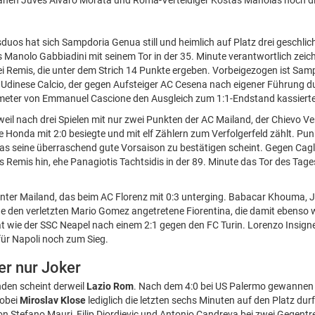
 sahen Juves Alvaro Morata und Roma-Verteidiger Kostas Manolas noch di
uos hat sich Sampdoria Genua still und heimlich auf Platz drei geschlic
 Manolo Gabbiadini mit seinem Tor in der 35. Minute verantwortlich zeic
ei Remis, die unter dem Strich 14 Punkte ergeben. Vorbeigezogen ist Sa
n Udinese Calcio, der gegen Aufsteiger AC Cesena nach eigener Führung 
fmeter von Emmanuel Cascione den Ausgleich zum 1:1-Endstand kassierte
il nach drei Spielen mit nur zwei Punkten der AC Mailand, der Chievo V
 Honda mit 2:0 besiegte und mit elf Zählern zum Verfolgerfeld zählt. Punk
das seine überraschend gute Vorsaison zu bestätigen scheint. Gegen Cagli
es Remis hin, ehe Panagiotis Tachtsidis in der 89. Minute das Tor des Tage
e Inter Mailand, das beim AC Florenz mit 0:3 unterging. Babacar Khouma
ne den verletzten Mario Gomez angetretene Fiorentina, die damit ebenso
at wie der SSC Neapel nach einem 2:1 gegen den FC Turin. Lorenzo Insign
ür Napoli noch zum Sieg.
er nur Joker
nden scheint derweil
Lazio Rom
. Nach dem 4:0 bei US Palermo gewannen 
wobei
Miroslav Klose
lediglich die letzten sechs Minuten auf den Platz dur
on Stefano Mauri, Filip Djordjevic und Antonio Candreva bei zwei Gegent