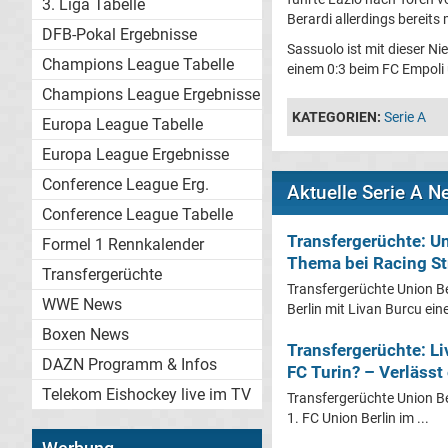
3. Liga Tabelle
Berardi allerdings bereits 
DFB-Pokal Ergebnisse
Sassuolo ist mit dieser N
Champions League Tabelle
einem 0:3 beim FC Empoli
Champions League Ergebnisse
KATEGORIEN:
Serie A
Europa League Tabelle
Europa League Ergebnisse
Conference League Erg.
Aktuelle Serie A 
Conference League Tabelle
Transfergerüchte: U
Formel 1 Rennkalender
Thema bei Racing S
Transfergerüchte
Transfergerüchte Union Ber
WWE News
Berlin mit Livan Burcu eine
Boxen News
Transfergerüchte: Li
DAZN Programm & Infos
FC Turin? – Verlässt
Telekom Eishockey live im TV
Transfergerüchte Union Be
1. FC Union Berlin im ...