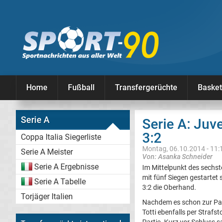
Home
Fußball
Transfergerüchte
Basket
Serie A
Serie A: Juv
3:2
Coppa Italia Siegerliste
Montag, 06.10.2014 - 11:
Serie A Meister
Von: Asanka Schneider
Serie A Ergebnisse
Im Mittelpunkt des sechst
mit fünf Siegen gestartet
Serie A Tabelle
3:2 die Oberhand.
Torjäger Italien
Nachdem es schon zur Pau
Totti ebenfalls per Straf