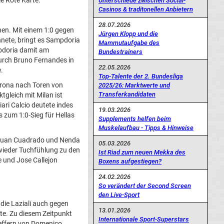
e Rote Karte.
Unterschiede zwischen Social-
Casinos & traditonellen Anbietern
28.07.2026
hen. Mit einem 1:0 gegen
Jürgen Klopp und die
hnete, bringt es Sampdoria
Mammutaufgabe des
mpdoria damit am
Bundestrainers
durch Bruno Fernandes in
22.05.2026
.
Top-Talente der 2. Bundesliga
erona nach Toren von
2025/26: Marktwerte und
Transferkandidaten
tgleich mit Milan ist
ari Calcio deutete indes
19.03.2026
s zum 1:0-Sieg für Hellas
Supplements helfen beim
Muskelaufbau - Tipps & Hinweise
, Juan Cuadrado und Nenda
05.03.2026
 wieder Tuchfühlung zu den
Ist Riad zum neuen Mekka des
e und Jose Callejon
Boxens aufgestiegen?
24.02.2026
So verändert der Second Screen
den Live-Sport
die Laziali auch gegen
13.01.2026
fte. Zu diesem Zeitpunkt
Internationale Sport-Superstars
reffern von Domenico