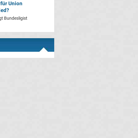
 für Union
ied?
gt Bundesligist