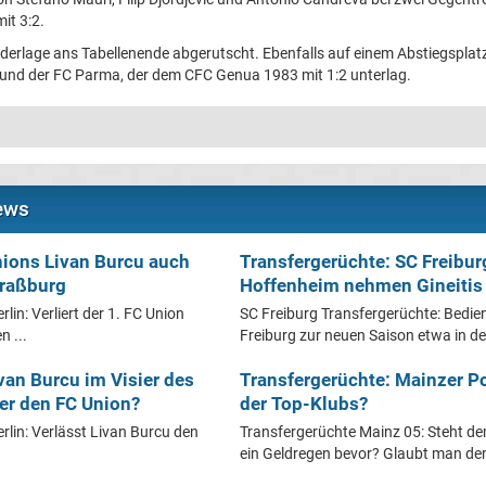
mit 3:2.
iederlage ans Tabellenende abgerutscht. Ebenfalls auf einem Abstiegspla
 und der FC Parma, der dem CFC Genua 1983 mit 1:2 unterlag.
News
nions Livan Burcu auch
Transfergerüchte: SC Freibu
traßburg
Hoffenheim nehmen Gineitis 
lin: Verliert der 1. FC Union
SC Freiburg Transfergerüchte: Bedien
n ...
Freiburg zur neuen Saison etwa in der
van Burcu im Visier des
Transfergerüchte: Mainzer Po
 er den FC Union?
der Top-Klubs?
rlin: Verlässt Livan Burcu den
Transfergerüchte Mainz 05: Steht d
ein Geldregen bevor? Glaubt man den