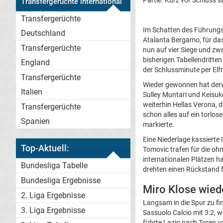
Partie. Kurz vor Schluss
Transfergerüchte international
Transfergerüchte
Im Schatten des Führungsd
Deutschland
Atalanta Bergamo, für das
Transfergerüchte
nun auf vier Siege und zw
bisherigen Tabellendritte
England
der Schlussminute per El
Transfergerüchte
Wieder gewonnen hat derwe
Italien
Sulley Muntari und Keisuke
weiterhin Hellas Verona, 
Transfergerüchte
schon alles auf ein torlos
Spanien
markierte.
Eine Niederlage kassiert
Top-Aktuell:
Tomovic trafen für die oh
internationalen Plätzen h
Bundesliga Tabelle
drehten einen Rückstand f
Bundesliga Ergebnisse
Miro Klose wied
2. Liga Ergebnisse
Langsam in die Spur zu fi
3. Liga Ergebnisse
Sassuolo Calcio mit 3:2, 
führte Lazio nach Toren v