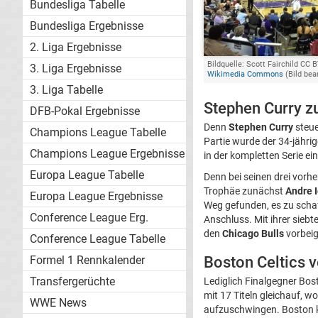
Bundesliga Tabelle
Bundesliga Ergebnisse
2. Liga Ergebnisse
Bildquelle: Scott Fairchild CC B
3. Liga Ergebnisse
Wikimedia Commons
(Bild bea
3. Liga Tabelle
Stephen Curry z
DFB-Pokal Ergebnisse
Denn
Stephen Curry
steue
Champions League Tabelle
Partie wurde der 34-jähr
Champions League Ergebnisse
in der kompletten Serie ei
Europa League Tabelle
Denn bei seinen drei vorh
Trophäe zunächst
Andre 
Europa League Ergebnisse
Weg gefunden, es zu schaf
Conference League Erg.
Anschluss. Mit ihrer siebt
den
Chicago Bulls
vorbei
Conference League Tabelle
Boston Celtics v
Formel 1 Rennkalender
Transfergerüchte
Lediglich Finalgegner Bos
mit 17 Titeln gleichauf, w
WWE News
aufzuschwingen. Boston k