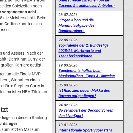
latz auf dem NBA-Thron!
Unterschiede zwischen Social-
Casinos & traditonellen Anbietern
 beiden Spielzeiten noch
er vergangenen acht
28.07.2026
8 die Meisterschaft. Beim
Jürgen Klopp und die
n Celtics
konnten sich
Mammutaufgabe des
lassen.
Bundestrainers
22.05.2026
Top-Talente der 2. Bundesliga
2025/26: Marktwerte und
s und Assists. Nach der
Transferkandidaten
hlt. Damit hat Curry, der
großen Karriere getilgt.
19.03.2026
Supplements helfen beim
nnen um die Finals-MVP-
Muskelaufbau - Tipps & Hinweise
ben. „Wir haben einen
05.03.2026
erklärte Stephen Curry im
Ist Riad zum neuen Mekka des
t den meisten NBA-Titeln an
Boxens aufgestiegen?
24.02.2026
tzt
So verändert der Second Screen
den Live-Sport
liegen in diesem Ranking
rdsieger
13.01.2026
s zum letzten Mal zum
Internationale Sport-Superstars