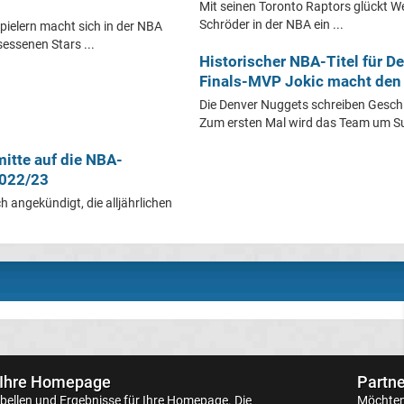
Mit seinen Toronto Raptors glückt W
Schröder in der NBA ein ...
pielern macht sich in der NBA
essenen Stars ...
Historischer NBA-Titel für D
Finals-MVP Jokic macht den
Die Denver Nuggets schreiben Geschi
Zum ersten Mal wird das Team um Sup
mitte auf die NBA-
2022/23
ch angekündigt, die alljährlichen
 Ihre Homepage
Partne
bellen
und Ergebnisse für Ihre Homepage. Die
Möchten 