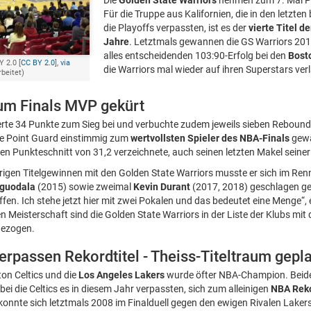
Die
Golden State Warriors
nehmen zum 7. Mal P
Für die Truppe aus Kalifornien, die in den letzten
die Playoffs verpassten, ist es der
vierte Titel d
Jahre
. Letztmals gewannen die GS Warriors 201
alles entscheidenden 103:90-Erfolg bei den
Bosto
Y 2.0 [
CC BY 2.0
],
via
die Warriors mal wieder auf ihren Superstars ver
rbeitet)
um Finals MVP gekürt
rte 34 Punkte zum Sieg bei und verbuchte zudem jeweils sieben Rebound
ige Point Guard einstimmig zum
wertvollsten Spieler des NBA-Finals
gewä
nen Punkteschnitt von 31,2 verzeichnete, auch seinen letzten Makel seiner 
erigen Titelgewinnen mit den Golden State Warriors musste er sich im Re
Iguodala
(2015) sowie zweimal
Kevin Durant
(2017, 2018) geschlagen ge
fen. Ich stehe jetzt hier mit zwei Pokalen und das bedeutet eine Menge“, 
en Meisterschaft sind die Golden State Warriors in der Liste der Klubs mi
gezogen.
erpassen Rekordtitel - Theiss-Titeltraum gepla
ton Celtics und die
Los Angeles Lakers
wurde öfter NBA-Champion. Beide 
obei die Celtics es in diesem Jahr verpassten, sich zum alleinigen
NBA Reko
onnte sich letztmals 2008 im Finalduell gegen den ewigen Rivalen Laker