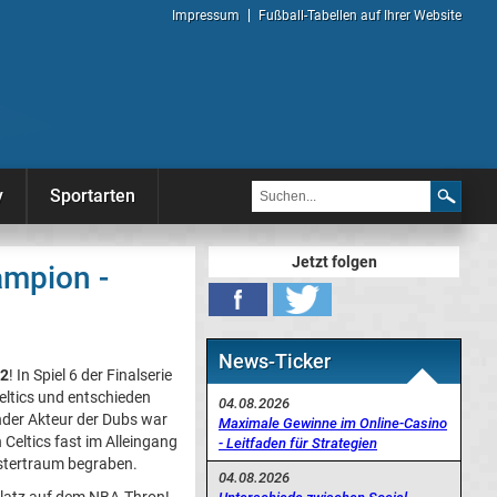
Impressum
Fußball-Tabellen auf Ihrer Website
y
Sportarten
Jetzt folgen
ampion -
News-Ticker
22
! In Spiel 6 der Finalserie
eltics und entschieden
04.08.2026
ender Akteur der Dubs war
Maximale Gewinne im Online-Casino
 Celtics fast im Alleingang
- Leitfaden für Strategien
istertraum begraben.
04.08.2026