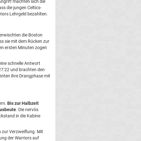
ngriff machten sich die
ss die jungen Celtics-
iors Lehrgeld bezahlten.
erwischten die Boston
s sie mit dem Rücken zur
den ersten Minuten zogen
eine schnelle Antwort
 27:22 und brachten den
rönten ihre Drangphase mit
ern.
Bis zur Halbzeit
ausbeute
. Die nervös
kstand in die Kabine
n zur Verzweiflung. Mit
ung der Warriors auf