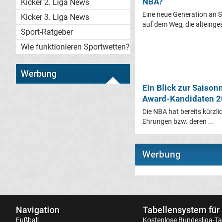
NBA?
Kicker 2. Liga News
Eine neue Generation an S
Kicker 3. Liga News
auf dem Weg, die alteinges
Sport-Ratgeber
Wie funktionieren Sportwetten?
Werbung
Ein Blick zur Saison
Award-Kandidaten 
Die NBA hat bereits kürzli
Ehrungen bzw. deren ...
Werbung
Navigation
Tabellensystem für
Fußball
Kostenlose
Bundesliga-Ta