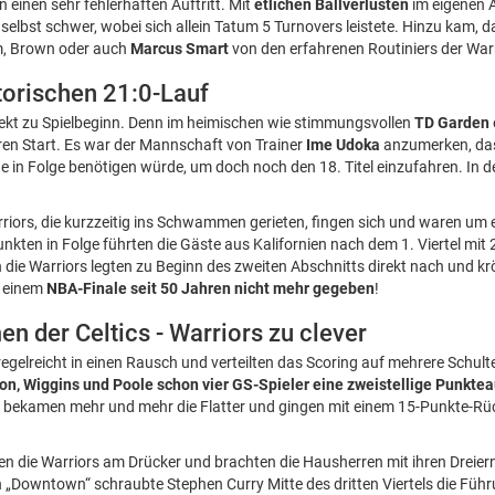
 einen sehr fehlerhaften Auftritt. Mit
etlichen Ballverlusten
im eigenen A
elbst schwer, wobei sich allein Tatum 5 Turnovers leistete. Hinzu kam, da
m, Brown oder auch
Marcus Smart
von den erfahrenen Routiniers der Warr
torischen 21:0-Lauf
ekt zu Spielbeginn. Denn im heimischen wie stimmungsvollen
TD Garden
eren Start. Es war der Mannschaft von Trainer
Ime Udoka
anzumerken, das
 in Folge benötigen würde, um doch noch den 18. Titel einzufahren. In 
riors, die kurzzeitig ins Schwammen gerieten, fingen sich und waren um 
unkten in Folge führten die Gäste aus Kalifornien nach dem 1. Viertel mit
die Warriors legten zu Beginn des zweiten Abschnitts direkt nach und k
n einem
NBA-Finale seit 50 Jahren nicht mehr gegeben
!
 der Celtics - Warriors zu clever
 regelreicht in einen Rausch und verteilten das Scoring auf mehrere Schult
on, Wiggins und Poole schon vier GS-Spieler eine zweistellige Punkte
s bekamen mehr und mehr die Flatter und gingen mit einem 15-Punkte-Rüc
ben die Warriors am Drücker und brachten die Hausherren mit ihren Dreier
n „Downtown“ schraubte Stephen Curry Mitte des dritten Viertels die Führ