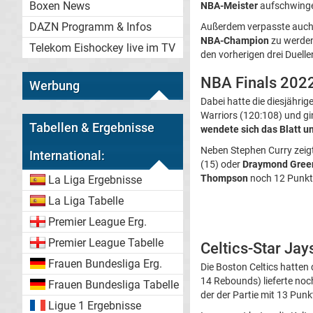
Boxen News
NBA-Meister
aufschwing
DAZN Programm & Infos
Außerdem verpasste auc
NBA-Champion
zu werden.
Telekom Eishockey live im TV
den vorherigen drei Duelle
NBA Finals 2022:
Werbung
Dabei hatte die diesjährig
Warriors (120:108) und gi
Tabellen & Ergebnisse
wendete sich das Blatt u
Neben Stephen Curry zeig
International:
(15) oder
Draymond Gree
Thompson
noch 12 Punkte
La Liga Ergebnisse
La Liga Tabelle
Premier League Erg.
Premier League Tabelle
Celtics-Star Jay
Frauen Bundesliga Erg.
Die Boston Celtics hatten 
14 Rebounds) lieferte noc
Frauen Bundesliga Tabelle
der der Partie mit 13 Pun
Ligue 1 Ergebnisse