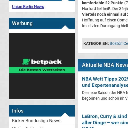
komfortable 22 Punkte
(7
Union Berlin News
Horford lief heiß. Der 36-
Viertels noch einmal auf
Hoffnung auf einen Comeba
Werbung
Im letzten Durchgang hiel
KATEGORIEN:
Boston Cel
Aktuelle NBA New
NBA Wett Tipps 202
und Expertenanalys
Die neue Saison der NBA h
begonnen und schon im Vor
Infos
LeBron, Curry & sin
Kicker Bundesliga News
aller Dinge – wer sin