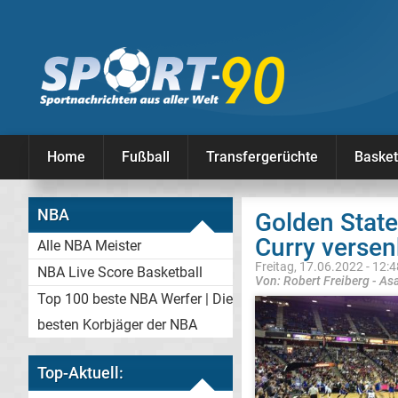
Home
Fußball
Transfergerüchte
Basket
NBA
Golden Stat
Curry versen
Alle NBA Meister
Freitag, 17.06.2022 - 12:
NBA Live Score Basketball
Von: Robert Freiberg - As
Top 100 beste NBA Werfer | Die
besten Korbjäger der NBA
Top-Aktuell: