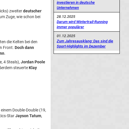
investieren in deutsche
Unternehmen
icks) zweiter
deutscher
um Zuge, wie schon bei
28.12.2025
Darum wird Wintertrail-Running
immer populärer
01.12.2025
Zum Jahresausklang: Das sind die
ten die Kelten bei den
Sport-Highlights im Dezember
in Front.
Doch dann
inn
.
, 4 Steals),
Jordan Poole
ußerdem steuerte
Klay
 einem Double-Double (19,
tics-Star
Jayson Tatum
,