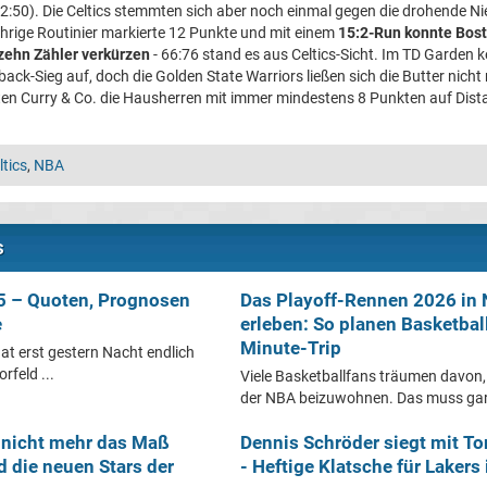
2:50). Die Celtics stemmten sich aber noch einmal gegen die drohende Nie
jährige Routinier markierte 12 Punkte und mit einem
15:2-Run konnte Bost
 zehn Zähler verkürzen
- 66:76 stand es aus Celtics-Sicht. Im TD Garden 
ck-Sieg auf, doch die Golden State Warriors ließen sich die Butter nic
ten Curry & Co. die Hausherren mit immer mindestens 8 Punkten auf Dist
tics
,
NBA
s
5 – Quoten, Prognosen
Das Playoff-Rennen 2026 in
e
erleben: So planen Basketball
Minute-Trip
at erst gestern Nacht endlich
feld ...
Viele Basketballfans träumen davon, 
der NBA beizuwohnen. Das muss gar 
d nicht mehr das Maß
Dennis Schröder siegt mit To
d die neuen Stars der
- Heftige Klatsche für Lakers