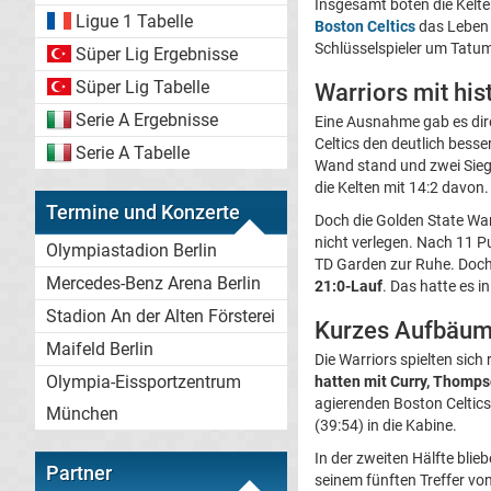
Insgesamt boten die Kelten
Ligue 1 Tabelle
Boston Celtics
das Leben s
Schlüsselspieler um Tatu
Süper Lig Ergebnisse
Süper Lig Tabelle
Warriors mit his
Serie A Ergebnisse
Eine Ausnahme gab es dir
Celtics den deutlich bess
Serie A Tabelle
Wand stand und zwei Siege
die Kelten mit 14:2 davon.
Termine und Konzerte
Doch die Golden State War
nicht verlegen. Nach 11 P
Olympiastadion Berlin
TD Garden zur Ruhe. Doch 
Mercedes-Benz Arena Berlin
21:0-Lauf
. Das hatte es i
Stadion An der Alten Försterei
Kurzes Aufbäumen
Maifeld Berlin
Die Warriors spielten sich
Olympia-Eissportzentrum
hatten mit Curry, Thomps
agierenden Boston Celtic
München
(39:54) in die Kabine.
In der zweiten Hälfte blie
Partner
seinem fünften Treffer vo