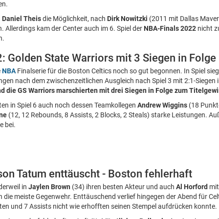
en.
h
Daniel Theis
die Möglichkeit, nach
Dirk Nowitzki
(2011 mit Dallas Maver
 Allerdings kam der Center auch im 6. Spiel der
NBA-Finals 2022
nicht z
n.
 Golden State Warriors mit 3 Siegen in Folge
e
NBA
Finalserie für die Boston Celtics noch so gut begonnen. In Spiel sieg
ngen nach dem zwischenzeitlichen Ausgleich nach Spiel 3 mit 2:1-Siegen 
nd die GS Warriors marschierten mit drei Siegen in Folge zum Titelgew
ten in Spiel 6 auch noch dessen Teamkollegen
Andrew Wiggins
(18 Punkte
ne
(12, 12 Rebounds, 8 Assists, 2 Blocks, 2 Steals) starke Leistungen. A
 bei.
son Tatum enttäuscht - Boston fehlerhaft
derweil in
Jaylen Brown
(34) ihren besten Akteur und auch
Al Horford
mit
h die meiste Gegenwehr. Enttäuschend verlief hingegen der Abend für Cel
kten und 7 Assists nicht wie erhofften seinen Stempel aufdrücken konnte.