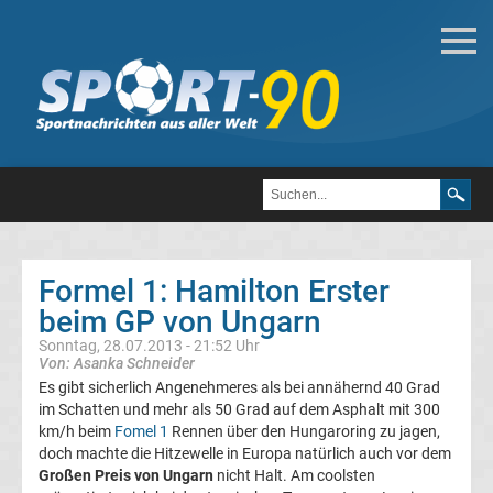
Motorsport
Formel
1
DTM
Formel 1: Hamilton Erster
MotoGP
beim GP von Ungarn
Sonntag, 28.07.2013 - 21:52 Uhr
Formel
Von: Asanka Schneider
1
Es gibt sicherlich Angenehmeres als bei annähernd 40 Grad
im Schatten und mehr als 50 Grad auf dem Asphalt mit 300
Alle
km/h beim
Fomel 1
Rennen über den Hungaroring zu jagen,
doch machte die Hitzewelle in Europa natürlich auch vor dem
Formel
Großen Preis von Ungarn
nicht Halt. Am coolsten