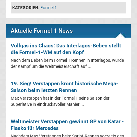
Liga
KATEGORIEN:
Formel 1
Ergebnisse
Aktuelle Formel 1 News
3.
Vollgas ins Chaos: Das Interlagos-Beben stellt
die Formel-1-WM auf den Kopf
Liga
Nach dem Beben beim Formel 1 Rennen in Interlagos, wurde
der Kampf um die Weltmeisterschaft auf ...
Tabelle
19. Sieg! Verstappen krönt historische Mega-
DFB-
Saison beim letzten Rennen
Pokal
Max Verstappen hat in der Formel 1 seine Saison der
Superlative in eindrucksvoller Manier ...
Ergebnisse
Weltmeister Verstappen gewinnt GP von Katar -
Fiasko für Mercedes
Champions
Nachdem Max Verstappen beim Sprint-Rennen vorzeitig den