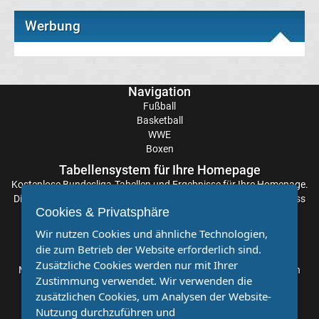
League
Werbung
Ergebnisse
Conference
Navigation
Fußball
League
Basketball
WWE
Boxen
Erg.
Tabellensystem für Ihre Homepage
Kostenlose
Bundesliga-Tabellen
und Ergebnisse für Ihre Homepage.
Conference
Die Aktualisierung der Ergebnisse erfolgt alle paar Minuten, sodass
Cookies & Privatsphäre
Sie stets auf dem Laufenden sind. Einfache und schnelle
League
Einbindung.
Wir nutzen Cookies und ähnliche Technologien,
die zum Betrieb der Website erforderlich sind.
Partnervereine
Tabelle
Zusätzliche Cookies werden nur mit Ihrer
Möchten Sie, dass auch Ihr Verein mehr Beachtung findet? Dann
Zustimmung verwendet. Wir verwenden die
sind Sie bei uns genau richtig. Wir suchen Ihren Verein für eine
Formel
zusätzlichen Cookies, um Analysen der Website-
kostenlose Kooperation. Veröffentlichen Sie Ihre Spielberichte,
Nutzung durchzuführen und
Sportnachrichten und Aufrufe bei uns!