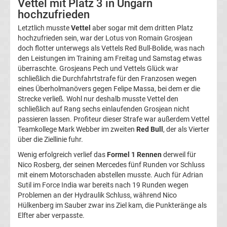
Vettel mit Platz 3 in Ungarn
Top-
hochzufrieden
Aktuell
Letztlich musste
Vettel
aber sogar mit dem dritten Platz
hochzufrieden sein, war der Lotus von Romain Grosjean
Bundesliga
doch flotter unterwegs als Vettels Red Bull-Bolide, was nach
den Leistungen im Training am Freitag und Samstag etwas
Tabelle
überraschte. Grosjeans Pech und Vettels Glück war
schließlich die Durchfahrtstrafe für den Franzosen wegen
eines Überholmanövers gegen Felipe Massa, bei dem er die
Bundesliga
Strecke verließ. Wohl nur deshalb musste Vettel den
schließlich auf Rang sechs einlaufenden Grosjean nicht
Ergebnisse
passieren lassen. Profiteur dieser Strafe war außerdem Vettel
Teamkollege Mark Webber im zweiten
Red Bull
, der als Vierter
über die Ziellinie fuhr.
2.
Wenig erfolgreich verlief das
Formel 1 Rennen
derweil für
Liga
Nico Rosberg, der seinen Mercedes fünf Runden vor Schluss
mit einem Motorschaden abstellen musste. Auch für Adrian
Sutil im Force India war bereits nach 19 Runden wegen
Ergebnisse
Problemen an der Hydraulik Schluss, während Nico
Hülkenberg im Sauber zwar ins Ziel kam, die Punkteränge als
3.
Elfter aber verpasste.