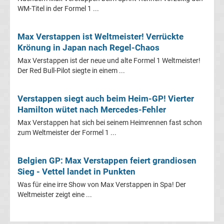
WM-Titel in der Formel 1 ...
League
Tabelle
Max Verstappen ist Weltmeister! Verrückte
Krönung in Japan nach Regel-Chaos
Champions
Max Verstappen ist der neue und alte Formel 1 Weltmeister!
Der Red Bull-Pilot siegte in einem ...
League
Verstappen siegt auch beim Heim-GP! Vierter
Ergebnisse
Hamilton wütet nach Mercedes-Fehler
Max Verstappen hat sich bei seinem Heimrennen fast schon
zum Weltmeister der Formel 1 ...
Europa
League
Belgien GP: Max Verstappen feiert grandiosen
Sieg - Vettel landet in Punkten
Tabelle
Was für eine irre Show von Max Verstappen in Spa! Der
Weltmeister zeigt eine ...
Europa