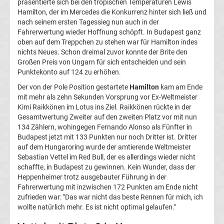
präsentierte sich bei den tropischen Temperaturen Lewis
Hamilton, der im Mercedes die Konkurrenz hinter sich ließ und
1
nach seinem ersten Tagessieg nun auch in der
Fahrerwertung wieder Hoffnung schöpft. In Budapest ganz
Weltmeister
oben auf dem Treppchen zu stehen war für Hamilton indes
nichts Neues. Schon dreimal zuvor konnte der Brite den
Großen Preis von Ungarn für sich entscheiden und sein
F1
Punktekonto auf 124 zu erhöhen.
Der von der Pole Position gestartete
Hamilton
kam am Ende
Live
mit mehr als zehn Sekunden Vorsprung vor Ex-Weltmeister
Kimi Raikkönen im Lotus ins Ziel. Raikkönen rückte in der
Ticker
Gesamtwertung Zweiter auf den zweiten Platz vor mit nun
134 Zählern, wohingegen Fernando Alonso als Fünfter in
Budapest jetzt mit 133 Punkten nur noch Dritter ist. Dritter
Formel
auf dem Hungaroring wurde der amtierende Weltmeister
Sebastian Vettel im Red Bull, der es allerdings wieder nicht
1
schaffte, in Budapest zu gewinnen. Kein Wunder, dass der
Heppenheimer trotz ausgebauter Führung in der
heute
Fahrerwertung mit inzwischen 172 Punkten am Ende nicht
zufrieden war: "Das war nicht das beste Rennen für mich, ich
wollte natürlich mehr. Es ist nicht optimal gelaufen."
Ergebnisse