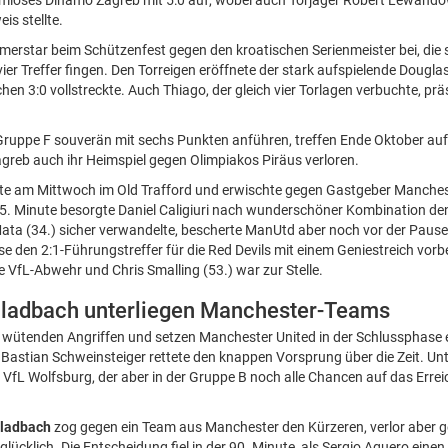
mloses Dinamo Zagreb mit 5:0 auf, wobei auch Torjäger Robert Lewandow
s stellte.
ürmerstar beim Schützenfest gegen den kroatischen Serienmeister bei, die
vier Treffer fingen. Den Torreigen eröffnete der stark aufspielende Dougl
en 3:0 vollstreckte. Auch Thiago, der gleich vier Torlagen verbuchte, präs
e Gruppe F souverän mit sechs Punkten anführen, treffen Ende Oktober au
agreb auch ihr Heimspiel gegen Olimpiakos Piräus verloren.
te am Mittwoch im Old Trafford und erwischte gegen Gastgeber Manches
r 5. Minute besorgte Daniel Caligiuri nach wunderschöner Kombination den
ata (34.) sicher verwandelte, bescherte ManUtd aber noch vor der Paus
e den 2:1-Führungstreffer für die Red Devils mit einem Geniestreich vorbe
e VfL-Abwehr und Chris Smalling (53.) war zur Stelle.
Gladbach unterliegen Manchester-Teams
t wütenden Angriffen und setzen Manchester United in der Schlussphase
astian Schweinsteiger rettete den knappen Vorsprung über die Zeit. Unt
n VfL Wolfsburg, der aber in der Gruppe B noch alle Chancen auf das Errei
ladbach
zog gegen ein Team aus Manchester den Kürzeren, verlor aber g
lücklich. Die Entscheidung fiel in der 90. Minute, als Sergio Aguero eine