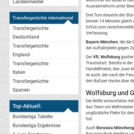
Münchner ein äußerst har
Landesmeister
Ausnahmeform unter Bewei
Drei Tore steuerte der St
Transfergerüchte international
binnen 14 Minuten gleich 
Götze zum zwischenzeitlich
Transfergerüchte
Verfassung.
Deutschland
Bayern München
, die di
Transfergerüchte
der Auftaktpleite gegen Z
England
Der
VfL Wolfsburg
gastier
Traumstart. Bereits in de
Transfergerüchte
Handelfmeter, den Juan M
Italien
es auch, der nach der Paus
Transfergerüchte
den Ball per Hacke über di
Spanien
Wolfsburg und 
Die Wölfe antworteten mi
Top-Aktuell:
das Team um Weltmeister B
unglückliche Pleite für de
Bundesliga Tabelle
hat.
Bundesliga Ergebnisse
Auch
Borussia Möncheng
Borussia-Park denkbar ung