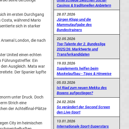
ski seine derzeitige
Unterschiede zwischen Social-
Casinos & traditonellen Anbietern
28.07.2026
 sich im ersten Durchgang
Jürgen Klopp und die
as Costa, während Mario
Mammutaufgabe des
entierte sich in starker
Bundestrainers
22.05.2026
f Arsenal London, die nach
Top-Talente der 2. Bundesliga
2025/26: Marktwerte und
Transferkandidaten
ter United einen echten
 Führungstreffer. Ein
19.03.2026
e den Ausgleich. Mata war
Supplements helfen beim
reitete. Der Spanier lupfte
Muskelaufbau - Tipps & Hinweise
05.03.2026
Ist Riad zum neuen Mekka des
Boxens aufgestiegen?
 enorm unter Druck. Doch
24.02.2026
erm Strich eine
So verändert der Second Screen
chen der Achtelfinal-Plätze
den Live-Sport
13.01.2026
egen City im heimischen
Internationale Sport-Superstars
n schmeichelhaften