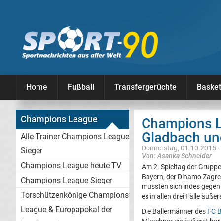
Home
Fußball
Transfergerüchte
Basket
Champions League
Champions Le
Gladbach un
Alle Trainer Champions League
Donnerstag, 01.10.2015 -
Sieger
Von: Asanka Schneider
Champions League heute TV
Am 2. Spieltag der Grupp
Bayern, der Dinamo Zagre
Champions League Sieger
mussten sich indes gegen
Torschützenkönige Champions
es in allen drei Fälle äuße
League & Europapokal der
Die Ballermänner des
FC 