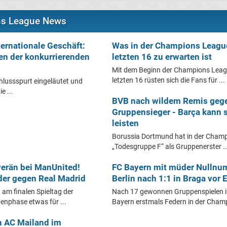
ns League News
ernationale Geschäft:
Was in der Champions Leagu
en der konkurrierenden
letzten 16 zu erwarten ist
Mit dem Beginn der Champions Leag
letzten 16 rüsten sich die Fans für ...
hlussspurt eingeläutet und
e ...
BVB nach wildem Remis geg
Gruppensieger - Barça kann 
leisten
Borussia Dortmund hat in der Champ
„Todesgruppe F“ als Gruppenerster ..
verän bei ManUnited!
FC Bayern mit müder Nullnu
er gegen Real Madrid
Berlin nach 1:1 in Braga vor
 am finalen Spieltag der
Nach 17 gewonnen Gruppenspielen in
nphase etwas für ...
Bayern erstmals Federn in der Champ
n AC Mailand im