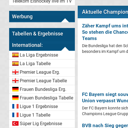
Telekom Eishockey live im TV
Aktuelle Champio
Werbung
Zäher Kampf ums int
So stehen die Chanc
Tabellen & Ergebnisse
Teams
International:
Die Bundesliga hat den Sc
besonders im Kampf um di
La Liga Ergebnisse
La Liga Tabelle
Premier League Erg.
Premier League Tabelle
Frauen Bundesliga Erg.
FC Bayern siegt sou
Frauen Bundesliga Tabelle
Union verpasst Wund
Ligue 1 Ergebnisse
Der FC Bayern konnte sich
Champions League Gruppe
Ligue 1 Tabelle
Süper Lig Ergebnisse
BVB nach Sieg gege