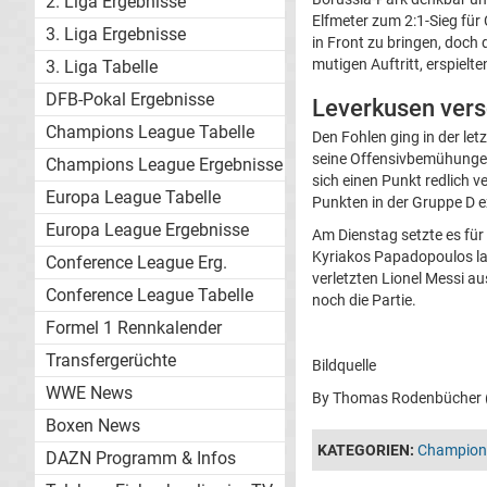
2. Liga Ergebnisse
Elfmeter zum 2:1-Sieg für 
3. Liga Ergebnisse
in Front zu bringen, doch
mutigen Auftritt, erspielt
3. Liga Tabelle
DFB-Pokal Ergebnisse
Leverkusen vers
Champions League Tabelle
Den Fohlen ging in der l
seine Offensivbemühungen 
Champions League Ergebnisse
sich einen Punkt redlich 
Europa League Tabelle
Punkten in der Gruppe D 
Europa League Ergebnisse
Am Dienstag setzte es für
Kyriakos Papadopoulos lan
Conference League Erg.
verletzten Lionel Messi 
Conference League Tabelle
noch die Partie.
Formel 1 Rennkalender
Transfergerüchte
Bildquelle
WWE News
By Thomas Rodenbücher (
Boxen News
KATEGORIEN:
Champion
DAZN Programm & Infos