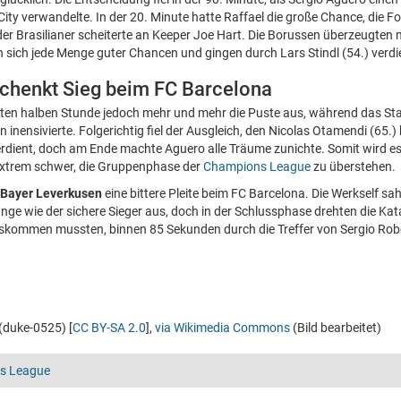
City verwandelte. In der 20. Minute hatte Raffael die große Chance, die Fo
 der Brasilianer scheiterte an Keeper Joe Hart. Die Borussen überzeugten
en sich jede Menge guter Chancen und gingen durch Lars Stindl (54.) verdi
chenkt Sieg beim FC Barcelona
etzten halben Stunde jedoch mehr und mehr die Puste aus, während das S
inensivierte. Folgerichtig fiel der Ausgleich, den Nicolas Otamendi (65.
verdient, doch am Ende machte Aguero alle Träume zunichte. Somit wird es
extrem schwer, die Gruppenphase der
Champions League
zu überstehen.
Bayer Leverkusen
eine bittere Pleite beim FC Barcelona. Die Werkself sa
ge wie der sichere Sieger aus, doch in der Schlussphase drehten die Kat
auskommen mussten, binnen 85 Sekunden durch die Treffer von Sergio Rob
duke-0525) [
CC BY-SA 2.0
],
via Wikimedia Commons
(Bild bearbeitet)
s League