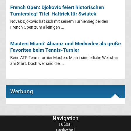
Ergebnisse
French Open: Djokovic feiert historischen
Turniersieg! Titel-Hattrick für Swiatek
Conference
Novak Djokovic hat sich mit seinem Turniersieg bei den
French Open zum alleinigen ...
League
Masters Miami: Alcaraz und Medvedev als große
Erg.
Favoriten beim Tennis-Turnier
Beim ATP-Tennisturnier Masters Miami sind etliche Weltstars
Conference
am Start. Doch wer sind die ...
League
Tabelle
Werbung
Formel
1
Navigation
Fußball
Basketball