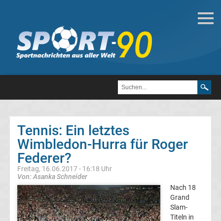
Tennis
Alle
Wimbledonsiegerinnen
der
Tennis: Ein letztes
Damen
Wimbledon-Hurra für Roger
Federer?
Alle
Freitag, 16.06.2017 - 16:18 Uhr
Von: Asanka Schneider
Wimbledonsieger
Nach 18
Grand
der
Slam-
Titeln in