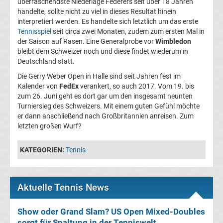
überraschendste Niederlage Federers seit über 18 Jahren
Ergebnisse
handelte, sollte nicht zu viel in dieses Resultat hinein
interpretiert werden. Es handelte sich letztlich um das erste
Tennisspiel
seit circa zwei Monaten, zudem zum ersten Mal in
3.
der Saison auf Rasen. Eine Generalprobe vor
Wimbledon
bleibt dem Schweizer noch und diese findet wiederum in
Liga
Deutschland statt.
Die Gerry Weber Open in Halle sind seit Jahren fest im
Tabelle
Kalender von
FedEx
verankert, so auch 2017. Vom 19. bis
zum 26. Juni geht es dort gar um den insgesamt neunten
DFB-
Turniersieg des Schweizers. Mit einem guten Gefühl möchte
er dann anschließend nach Großbritannien anreisen. Zum
letzten großen Wurf?
Pokal
KATEGORIEN:
Tennis
Ergebnisse
Champions
Aktuelle Tennis News
League
Show oder Grand Slam? US Open Mixed-Doubles
sorgt für Spaltung in der Tenniswelt