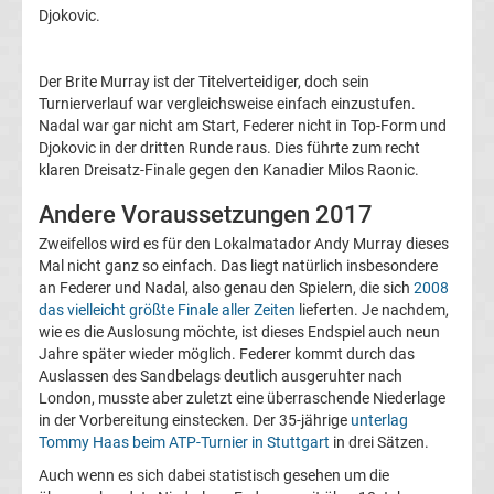
Djokovic.
Bundesliga
Tabelle
Der Brite Murray ist der Titelverteidiger, doch sein
Turnierverlauf war vergleichsweise einfach einzustufen.
Nadal war gar nicht am Start, Federer nicht in Top-Form und
Bundesliga
Djokovic in der dritten Runde raus. Dies führte zum recht
klaren Dreisatz-Finale gegen den Kanadier Milos Raonic.
Ergebnisse
Andere Voraussetzungen 2017
2.
Zweifellos wird es für den Lokalmatador Andy Murray dieses
Mal nicht ganz so einfach. Das liegt natürlich insbesondere
an Federer und Nadal, also genau den Spielern, die sich
2008
Liga
das vielleicht größte Finale aller Zeiten
lieferten. Je nachdem,
wie es die Auslosung möchte, ist dieses Endspiel auch neun
Ergebnisse
Jahre später wieder möglich. Federer kommt durch das
Auslassen des Sandbelags deutlich ausgeruhter nach
London, musste aber zuletzt eine überraschende Niederlage
3.
in der Vorbereitung einstecken. Der 35-jährige
unterlag
Tommy Haas beim ATP-Turnier in Stuttgart
in drei Sätzen.
Liga
Auch wenn es sich dabei statistisch gesehen um die