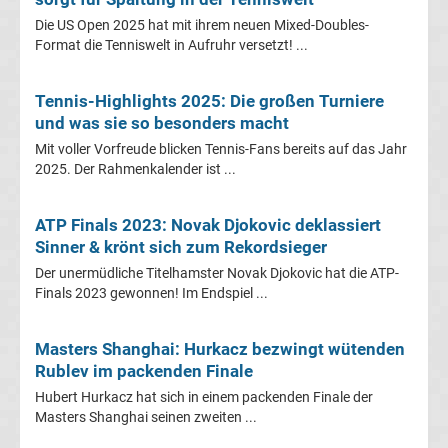
Tabelle
Die US Open 2025 hat mit ihrem neuen Mixed-Doubles-
Format die Tenniswelt in Aufruhr versetzt! ...
Champions
Tennis-Highlights 2025: Die großen Turniere
League
und was sie so besonders macht
Mit voller Vorfreude blicken Tennis-Fans bereits auf das Jahr
Ergebnisse
2025. Der Rahmenkalender ist ...
Europa
ATP Finals 2023: Novak Djokovic deklassiert
Sinner & krönt sich zum Rekordsieger
League
Der unermüdliche Titelhamster Novak Djokovic hat die ATP-
Finals 2023 gewonnen! Im Endspiel ...
Tabelle
Masters Shanghai: Hurkacz bezwingt wütenden
Europa
Rublev im packenden Finale
Hubert Hurkacz hat sich in einem packenden Finale der
League
Masters Shanghai seinen zweiten ...