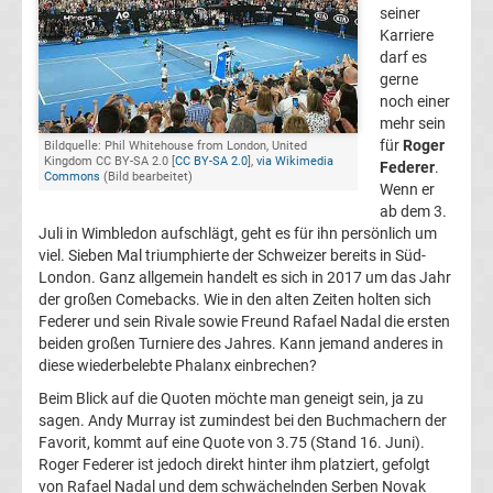
seiner
Herren
Karriere
darf es
Deutscher
gerne
noch einer
mehr sein
Tennis
für
Roger
Bildquelle: Phil Whitehouse from London, United
Kingdom CC BY-SA 2.0 [
CC BY-SA 2.0
],
via Wikimedia
Federer
.
Commons
(Bild bearbeitet)
Bund
Wenn er
ab dem 3.
Juli in Wimbledon aufschlägt, geht es für ihn persönlich um
Tennis
viel. Sieben Mal triumphierte der Schweizer bereits in Süd-
London. Ganz allgemein handelt es sich in 2017 um das Jahr
heute
der großen Comebacks. Wie in den alten Zeiten holten sich
Federer und sein Rivale sowie Freund Rafael Nadal die ersten
beiden großen Turniere des Jahres. Kann jemand anderes in
live
diese wiederbelebte Phalanx einbrechen?
TV
Beim Blick auf die Quoten möchte man geneigt sein, ja zu
sagen. Andy Murray ist zumindest bei den Buchmachern der
Top-
Favorit, kommt auf eine Quote von 3.75 (Stand 16. Juni).
Aktuell
Roger Federer ist jedoch direkt hinter ihm platziert, gefolgt
von Rafael Nadal und dem schwächelnden Serben Novak