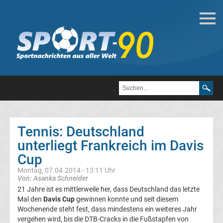
Tennis
Alle
Wimbledonsiegerinnen
der
Tennis: Deutschland
Damen
unterliegt Frankreich im Davis
Cup
Alle
Montag, 07.04.2014 - 13:11 Uhr
Von: Asanka Schneider
Wimbledonsieger
21 Jahre ist es mittlerweile her, dass Deutschland das letzte
Mal den
Davis Cup
gewinnen konnte und seit diesem
der
Wochenende steht fest, dass mindestens ein weiteres Jahr
vergehen wird, bis die DTB-Cracks in die Fußstapfen von