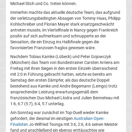
Michael Stich und Co. treten können.
Herren
Immerhin machte das aktuelle deutsche Team, das aufgrund
der verletzungsbedingten Absagen von Tommy Haas, Philipp
Deutscher
Kohlschreiber und Florian Mayer stark ersatzgeschwächt
antreten musste, im Viertelfinale in Nancy gegen Frankreich
Tennis
positiv auf sich aufmerksam und schnupperte an der
Sensation, die ein Einzug ins Halbfinale gegen die
favorisierten Franzosen fraglos gewesen wäre.
Bund
Nachdem Tobias Kamke (Lübeck) und Peter Gojowczyk
(München) das Team von Bundestrainer Carsten Arriens am
Tennis
Freitag mit ihren Siegen in den ersten Einzeln überraschend
mit 2:0 in Führung gebracht hatten, setzte es bereits am
heute
Samstag den ersten Dämpfer, als das deutsche Doppel
bestehend aus Kamke und Andre Begemann (Lemgo) trotz
ansprechender Leistung erwartungsgemäß dem
live
französischen Duo Michael Llodra und Julien Benneteau mit
1:6, 6:7 (5:7), 6:4, 5:7 unterlag.
TV
Am Sonntag war zunächst im Top-Duell wieder Kamke
Top-
gefordert, der diesmal im einstigen
Australian-Open-
Aktuell
Finalisten
Jo-Wilfried Tsonga mit 3:6, 2:6, 4:6 seinen Meister
fand und anschließend ein ebenso enttäuschtes wie