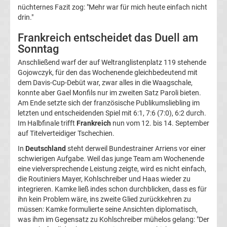
nüchternes Fazit zog: "Mehr war für mich heute einfach nicht
Bundesliga
drin."
Tabelle
Frankreich entscheidet das Duell am
Sonntag
Bundesliga
Anschließend warf der auf Weltranglistenplatz 119 stehende
Gojowczyk, für den das Wochenende gleichbedeutend mit
dem Davis-Cup-Debüt war, zwar alles in die Waagschale,
Ergebnisse
konnte aber Gael Monfils nur im zweiten Satz Paroli bieten.
Am Ende setzte sich der französische Publikumsliebling im
2.
letzten und entscheidenden Spiel mit 6:1, 7:6 (7:0), 6:2 durch.
Im Halbfinale trifft
Frankreich
nun vom 12. bis 14. September
auf Titelverteidiger Tschechien.
Liga
In
Deutschland
steht derweil Bundestrainer Arriens vor einer
Ergebnisse
schwierigen Aufgabe. Weil das junge Team am Wochenende
eine vielversprechende Leistung zeigte, wird es nicht einfach,
die Routiniers Mayer, Kohlschreiber und Haas wieder zu
3.
integrieren. Kamke ließ indes schon durchblicken, dass es für
ihn kein Problem wäre, ins zweite Glied zurückkehren zu
Liga
müssen: Kamke formulierte seine Ansichten diplomatisch,
was ihm im Gegensatz zu Kohlschreiber mühelos gelang: "Der