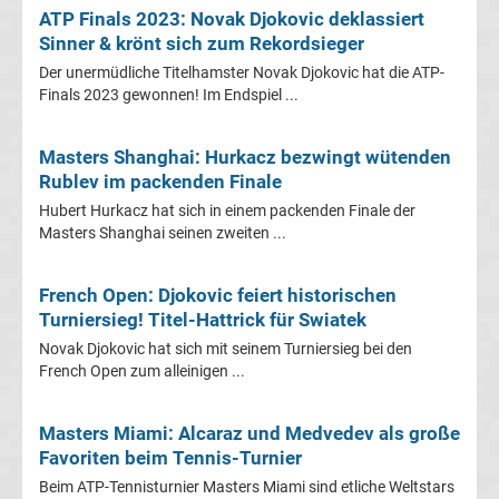
Tabelle
ATP Finals 2023: Novak Djokovic deklassiert
Sinner & krönt sich zum Rekordsieger
Champions
Der unermüdliche Titelhamster Novak Djokovic hat die ATP-
Finals 2023 gewonnen! Im Endspiel ...
League
Masters Shanghai: Hurkacz bezwingt wütenden
Ergebnisse
Rublev im packenden Finale
Hubert Hurkacz hat sich in einem packenden Finale der
Europa
Masters Shanghai seinen zweiten ...
League
French Open: Djokovic feiert historischen
Turniersieg! Titel-Hattrick für Swiatek
Tabelle
Novak Djokovic hat sich mit seinem Turniersieg bei den
French Open zum alleinigen ...
Europa
Masters Miami: Alcaraz und Medvedev als große
League
Favoriten beim Tennis-Turnier
Beim ATP-Tennisturnier Masters Miami sind etliche Weltstars