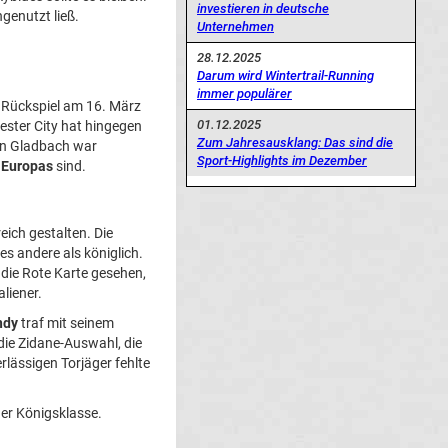
investieren in deutsche
genutzt ließ.
Unternehmen
28.12.2025
Darum wird Wintertrail-Running
immer populärer
s Rückspiel am 16. März
01.12.2025
ester City hat hingegen
Zum Jahresausklang: Das sind die
en Gladbach war
Sport-Highlights im Dezember
 Europas
sind.
eich gestalten. Die
les andere als königlich.
 die Rote Karte gesehen,
aliener.
ndy
traf mit seinem
die Zidane-Auswahl, die
rlässigen Torjäger fehlte
der Königsklasse.