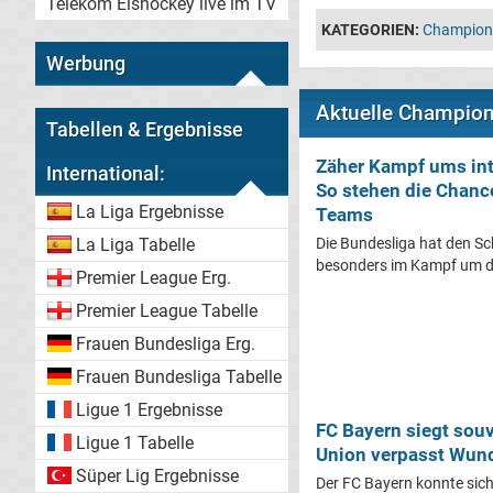
Telekom Eishockey live im TV
KATEGORIEN:
Champion
Werbung
Aktuelle Champio
Tabellen & Ergebnisse
Zäher Kampf ums int
International:
So stehen die Chanc
La Liga Ergebnisse
Teams
La Liga Tabelle
Die Bundesliga hat den Sc
besonders im Kampf um di
Premier League Erg.
Premier League Tabelle
Frauen Bundesliga Erg.
Frauen Bundesliga Tabelle
Ligue 1 Ergebnisse
FC Bayern siegt sou
Ligue 1 Tabelle
Union verpasst Wund
Süper Lig Ergebnisse
Der FC Bayern konnte sich