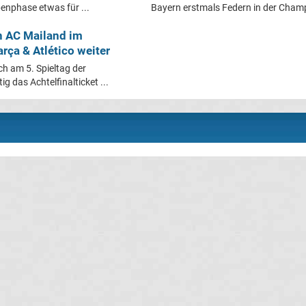
nphase etwas für ...
Bayern erstmals Federn in der Champ
n AC Mailand im
rça & Atlético weiter
h am 5. Spieltag der
 das Achtelfinalticket ...