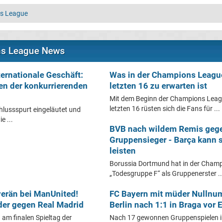
s League
ns League News
ernationale Geschäft:
Was in der Champions Leagu
en der konkurrierenden
letzten 16 zu erwarten ist
Mit dem Beginn der Champions Leag
letzten 16 rüsten sich die Fans für ...
hlussspurt eingeläutet und
e ...
BVB nach wildem Remis geg
Gruppensieger - Barça kann 
leisten
Borussia Dortmund hat in der Champ
„Todesgruppe F“ als Gruppenerster ..
verän bei ManUnited!
FC Bayern mit müder Nullnu
er gegen Real Madrid
Berlin nach 1:1 in Braga vor
 am finalen Spieltag der
Nach 17 gewonnen Gruppenspielen in