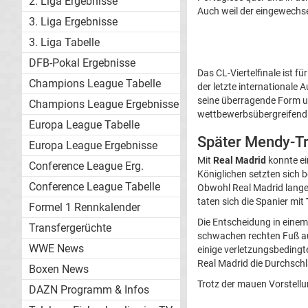
2. Liga Ergebnisse
Auch weil der eingewechs
3. Liga Ergebnisse
3. Liga Tabelle
DFB-Pokal Ergebnisse
Das CL-Viertelfinale ist 
Champions League Tabelle
der letzte internationale 
seine überragende Form u
Champions League Ergebnisse
wettbewerbsübergreifend
Europa League Tabelle
Später Mendy-Tr
Europa League Ergebnisse
Mit
Real Madrid
konnte ein
Conference League Erg.
Königlichen setzten sich b
Conference League Tabelle
Obwohl Real Madrid lange Z
taten sich die Spanier mit
Formel 1 Rennkalender
Die Entscheidung in einem 
Transfergerüchte
schwachen rechten Fuß aus
WWE News
einige verletzungsbedingt
Real Madrid die Durchschl
Boxen News
Trotz der mauen Vorstellu
DAZN Programm & Infos