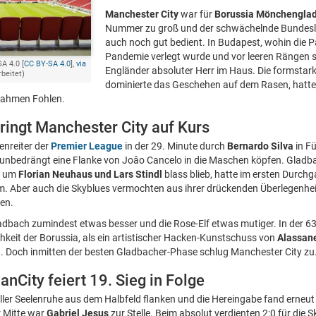
Manchester City
war für
Borussia Mönchengla
Nummer zu groß und der schwächelnde Bundesli
auch noch gut bedient. In Budapest, wohin die P
Pandemie verlegt wurde und vor leeren Rängen s
A 4.0 [
CC BY-SA 4.0
],
via
Engländer absoluter Herr im Haus. Die formstark
rbeitet)
dominierte das Geschehen auf dem Rasen, hatte 
zahmen Fohlen.
ringt Manchester City auf Kurs
zenreiter der
Premier League
in der 29. Minute durch
Bernardo Silva
in Fü
e unbedrängt eine Flanke von Joâo Cancelo in die Maschen köpfen. Gladb
d um
Florian Neuhaus und Lars Stindl
blass blieb, hatte im ersten Durchg
. Aber auch die Skyblues vermochten aus ihrer drückenden Überlegenheit
ren.
dbach zumindest etwas besser und die Rose-Elf etwas mutiger. In der 6
chkeit der Borussia, als ein artistischer Hacken-Kunstschuss von
Alassan
. Doch inmitten der besten Gladbacher-Phase schlug Manchester City zu
anCity feiert 19. Sieg in Folge
ller Seelenruhe aus dem Halbfeld flanken und die Hereingabe fand erneut 
r Mitte war
Gabriel Jesus
zur Stelle. Beim absolut verdienten 2:0 für die Sk