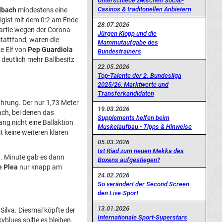
Unterschiede zwischen Social-
Casinos & traditonellen Anbietern
dbach
mindestens eine
gist mit dem 0:2 am Ende
28.07.2026
artie wegen der Corona-
Jürgen Klopp und die
tattfand, waren die
Mammutaufgabe des
e Elf von
Pep Guardiola
Bundestrainers
deutlich mehr Ballbesitz
22.05.2026
Top-Talente der 2. Bundesliga
2025/26: Marktwerte und
Transferkandidaten
hrung. Der nur 1,73 Meter
19.03.2026
ach, bei denen das
Supplements helfen beim
ang nicht eine Ballaktion
Muskelaufbau - Tipps & Hinweise
 keine weiteren klaren
05.03.2026
Ist Riad zum neuen Mekka des
3. Minute gab es dann
Boxens aufgestiegen?
e Plea
nur knapp am
24.02.2026
.
So verändert der Second Screen
den Live-Sport
13.01.2026
Silva. Diesmal köpfte der
Internationale Sport-Superstars
yblues sollte es bleiben.