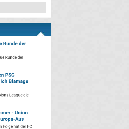
e Runde der
ue Runde der
en PSG
sich Blamage
ions League die
.
mmer - Union
 Europa-Aus
 Folge hat der FC