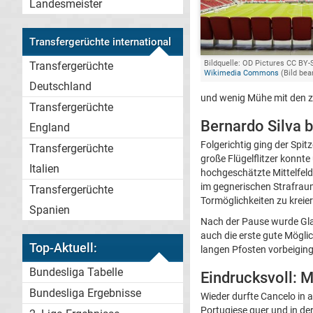
Landesmeister
Transfergerüchte international
Bildquelle: OD Pictures CC BY-S
Transfergerüchte
Wikimedia Commons
(Bild bea
Deutschland
und wenig Mühe mit den 
Transfergerüchte
Bernardo Silva b
England
Folgerichtig ging der Spit
Transfergerüchte
große Flügelflitzer konnt
Italien
hochgeschätzte Mittelfel
im gegnerischen Strafraum
Transfergerüchte
Tormöglichkeiten zu kreie
Spanien
Nach der Pause wurde Gla
auch die erste gute Mögli
Top-Aktuell:
langen Pfosten vorbeiging
Bundesliga Tabelle
Eindrucksvoll: M
Bundesliga Ergebnisse
Wieder durfte Cancelo in a
Portugiese quer und in de