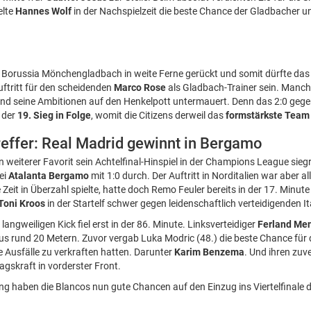
elte
Hannes Wolf
in der Nachspielzeit die beste Chance der Gladbacher un
für Borussia Mönchengladbach in weite Ferne gerückt und somit dürfte da
Auftritt für den scheidenden
Marco Rose
als Gladbach-Trainer sein. Manch
nd seine Ambitionen auf den Henkelpott untermauert. Denn das 2:0 geg
 der
19. Sieg in Folge
, womit die Citizens derweil das
formstärkste Team
effer: Real Madrid gewinnt in Bergamo
 weiterer Favorit sein Achtelfinal-Hinspiel in der Champions League siegr
ei
Atalanta Bergamo
mit 1:0 durch. Der Auftritt in Norditalien war aber al
eit in Überzahl spielte, hatte doch Remo Feuler bereits in der 17. Minute
Toni Kroos
in der Startelf schwer gegen leidenschaftlich verteidigenden It
langweiligen Kick fiel erst in der 86. Minute. Linksverteidiger
Ferland Me
 rund 20 Metern. Zuvor vergab Luka Modric (48.) die beste Chance für 
e Ausfälle zu verkraften hatten. Darunter
Karim Benzema
. Und ihren zuve
agskraft in vorderster Front.
ng haben die Blancos nun gute Chancen auf den Einzug ins Viertelfinale 