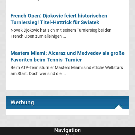
Infos
French Open: Djokovic feiert historischen
Telekom
Turniersieg! Titel-Hattrick für Swiatek
Novak Djokovic hat sich mit seinem Turniersieg bei den
Eishockey
French Open zum alleinigen ...
live
Masters Miami: Alcaraz und Medvedev als große
Favoriten beim Tennis-Turnier
im
Beim ATP-Tennisturnier Masters Miami sind etliche Weltstars
am Start. Doch wer sind die ...
TV
Tabellen
&
Ergebnisse
International:
Werbung
La
Liga
Navigation