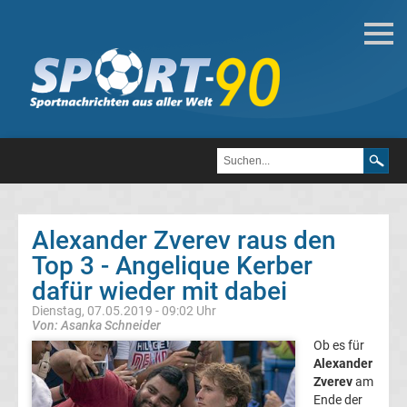
Tennis
Alle
Wimbledonsiegerinnen
der
Alexander Zverev raus den
Damen
Top 3 - Angelique Kerber
dafür wieder mit dabei
Alle
Dienstag, 07.05.2019 - 09:02 Uhr
Von: Asanka Schneider
Wimbledonsieger
Ob es für
Alexander
der
Zverev
am
Ende der