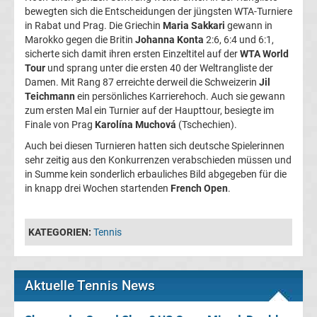
Ergebnisse
bewegten sich die Entscheidungen der jüngsten WTA-Turniere
in Rabat und Prag. Die Griechin
Maria Sakkari
gewann in
Marokko gegen die Britin
Johanna Konta
2:6, 6:4 und 6:1,
Conference
sicherte sich damit ihren ersten Einzeltitel auf der
WTA World
Tour
und sprang unter die ersten 40 der Weltrangliste der
League
Damen. Mit Rang 87 erreichte derweil die Schweizerin
Jil
Teichmann
ein persönliches Karrierehoch. Auch sie gewann
Erg.
zum ersten Mal ein Turnier auf der Haupttour, besiegte im
Finale von Prag
Karolína Muchová
(Tschechien).
Conference
Auch bei diesen Turnieren hatten sich deutsche Spielerinnen
sehr zeitig aus den Konkurrenzen verabschieden müssen und
in Summe kein sonderlich erbauliches Bild abgegeben für die
League
in knapp drei Wochen startenden
French Open
.
Tabelle
KATEGORIEN:
Tennis
Formel
Aktuelle Tennis News
1