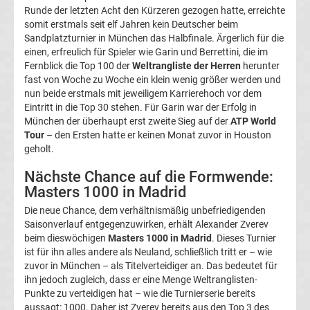
Runde der letzten Acht den Kürzeren gezogen hatte, erreichte
Bundesliga
somit erstmals seit elf Jahren kein Deutscher beim
Sandplatzturnier in München das Halbfinale. Ärgerlich für die
Tabelle
einen, erfreulich für Spieler wie Garin und Berrettini, die im
Fernblick die Top 100 der
Weltrangliste der Herren
herunter
fast von Woche zu Woche ein klein wenig größer werden und
Bundesliga
nun beide erstmals mit jeweiligem Karrierehoch vor dem
Eintritt in die Top 30 stehen. Für Garin war der Erfolg in
Ergebnisse
München der überhaupt erst zweite Sieg auf der
ATP World
Tour
– den Ersten hatte er keinen Monat zuvor in Houston
geholt.
2.
Nächste Chance auf die Formwende:
Liga
Masters 1000 in Madrid
Die neue Chance, dem verhältnismäßig unbefriedigenden
Ergebnisse
Saisonverlauf entgegenzuwirken, erhält Alexander Zverev
beim dieswöchigen
Masters 1000 in Madrid
. Dieses Turnier
ist für ihn alles andere als Neuland, schließlich tritt er – wie
3.
zuvor in München – als Titelverteidiger an. Das bedeutet für
ihn jedoch zugleich, dass er eine Menge Weltranglisten-
Liga
Punkte zu verteidigen hat – wie die Turnierserie bereits
aussagt: 1000. Daher ist Zverev bereits aus den Top 3 des