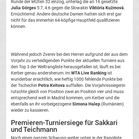
Runde der letzten 32 einzog, unterlag die an 16 gesetzte
Tabelle
Julia Görges
5:7, 4:6 gegen die Slowakin
Viktória Kužmová
.
Ernüchternd: Andere deutsche Damen hatten sich erst gar
Champions
nicht für das immerhin 64-köpfige Hauptfeld qualifizieren
können.
League
Ergebnisse
Während jedoch Zverev bei den Herren aufgrund der aus dem
Vorjahr zu verteidigenden Punkte der aktuellen Turniere aus
Europa
den Top 3 der Weltrangliste herausgefallen ist, läuft es bei
Kerber genau andersherum: Im
WTA Live Ranking
ist
wunderbar ersichtlich, wie heftig 1000 fehlende Punkte bei
League
der Tschechin
Petra Kvitova
auffallen. Die Vorjahressiegerin
rutschte gleich von Position zwei an Position vier und muss
Tabelle
entsprechend weit in Madrid kommen, um Kerber und die
ebenfalls an ihr vorbeigezogene
Simona Halep
(Rumänien)
wieder zu kassieren.
Europa
Premieren-Turniersiege für Sakkari
League
und Teichmann
Noch einen ganzen Schwung weiter unten in der Rangliste