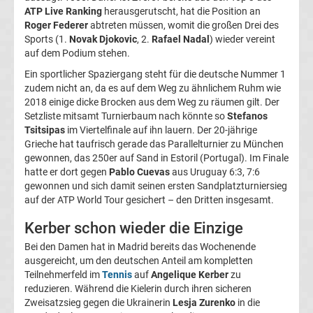
Ergebnisse
ATP Live Ranking
herausgerutscht, hat die Position an
Roger Federer
abtreten müssen, womit die großen Drei des
Sports (1.
Novak Djokovic
, 2.
Rafael Nadal
) wieder vereint
3.
auf dem Podium stehen.
Ein sportlicher Spaziergang steht für die deutsche Nummer 1
Liga
zudem nicht an, da es auf dem Weg zu ähnlichem Ruhm wie
2018 einige dicke Brocken aus dem Weg zu räumen gilt. Der
Tabelle
Setzliste mitsamt Turnierbaum nach könnte so
Stefanos
Tsitsipas
im Viertelfinale auf ihn lauern. Der 20-jährige
Grieche hat taufrisch gerade das Parallelturnier zu München
DFB-
gewonnen, das 250er auf Sand in Estoril (Portugal). Im Finale
hatte er dort gegen
Pablo Cuevas
aus Uruguay 6:3, 7:6
Pokal
gewonnen und sich damit seinen ersten Sandplatzturniersieg
auf der ATP World Tour gesichert – den Dritten insgesamt.
Ergebnisse
Kerber schon wieder die Einzige
Bei den Damen hat in Madrid bereits das Wochenende
Champions
ausgereicht, um den deutschen Anteil am kompletten
Teilnehmerfeld im
Tennis
auf
Angelique Kerber
zu
League
reduzieren. Während die Kielerin durch ihren sicheren
Zweisatzsieg gegen die Ukrainerin
Lesja Zurenko
in die