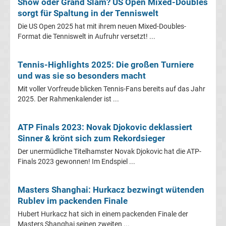
Rennkalender
Show oder Grand Slam? US Open Mixed-Doubles
sorgt für Spaltung in der Tenniswelt
Die US Open 2025 hat mit ihrem neuen Mixed-Doubles-
Transfergerüchte
Format die Tenniswelt in Aufruhr versetzt! ...
WWE
Tennis-Highlights 2025: Die großen Turniere
und was sie so besonders macht
News
Mit voller Vorfreude blicken Tennis-Fans bereits auf das Jahr
2025. Der Rahmenkalender ist ...
Boxen
ATP Finals 2023: Novak Djokovic deklassiert
News
Sinner & krönt sich zum Rekordsieger
Der unermüdliche Titelhamster Novak Djokovic hat die ATP-
DAZN
Finals 2023 gewonnen! Im Endspiel ...
Programm
Masters Shanghai: Hurkacz bezwingt wütenden
Rublev im packenden Finale
&
Hubert Hurkacz hat sich in einem packenden Finale der
Masters Shanghai seinen zweiten ...