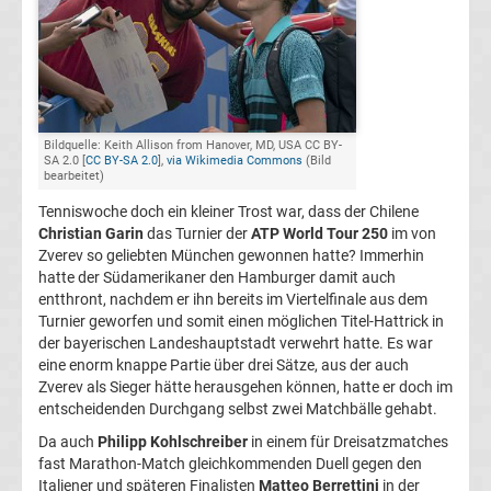
Herren
Deutscher
Tennis
Bildquelle: Keith Allison from Hanover, MD, USA CC BY-
SA 2.0 [
CC BY-SA 2.0
],
via Wikimedia Commons
(Bild
bearbeitet)
Bund
Tenniswoche doch ein kleiner Trost war, dass der Chilene
Christian Garin
das Turnier der
ATP World Tour 250
im von
Tennis
Zverev so geliebten München gewonnen hatte? Immerhin
hatte der Südamerikaner den Hamburger damit auch
heute
entthront, nachdem er ihn bereits im Viertelfinale aus dem
Turnier geworfen und somit einen möglichen Titel-Hattrick in
live
der bayerischen Landeshauptstadt verwehrt hatte. Es war
eine enorm knappe Partie über drei Sätze, aus der auch
Zverev als Sieger hätte herausgehen können, hatte er doch im
TV
entscheidenden Durchgang selbst zwei Matchbälle gehabt.
Top-
Da auch
Philipp Kohlschreiber
in einem für Dreisatzmatches
Aktuell
fast Marathon-Match gleichkommenden Duell gegen den
Italiener und späteren Finalisten
Matteo Berrettini
in der