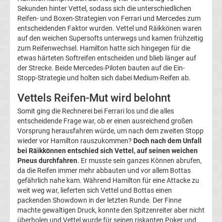
League
Sekunden hinter Vettel, sodass sich die unterschiedlichen
Reifen- und Boxen-Strategien von Ferrari und Mercedes zum
entscheidenden Faktor wurden. Vettel und Räikkönen waren
Ergebnisse
auf den weichen Supersofts unterwegs und kamen frühzeitig
zum Reifenwechsel. Hamilton hatte sich hingegen für die
Conference
etwas härteten Softreifen entscheiden und blieb länger auf
der Strecke. Beide Mercedes-Piloten bauten auf die Ein-
Stopp-Strategie und holten sich dabei Medium-Reifen ab.
League
Vettels Reifen-Mut wird belohnt
Erg.
Somit ging die Rechnerei bei Ferrari los und die alles
entscheidende Frage war, ob er einen ausreichend großen
Vorsprung herausfahren würde, um nach dem zweiten Stopp
Conference
wieder vor Hamilton rauszukommen?
Doch nach dem Unfall
bei Räikkönnen entschied sich Vettel, auf seinen weichen
League
Pneus durchfahren
. Er musste sein ganzes Können abrufen,
da die Reifen immer mehr abbauten und vor allem Bottas
Tabelle
gefährlich nahe kam. Während Hamilton für eine Attacke zu
weit weg war, lieferten sich Vettel und Bottas einen
packenden Showdown in der letzten Runde. Der Finne
Formel
machte gewaltigen Druck, konnte den Spitzenreiter aber nicht
überholen und Vettel wurde für seinen riskanten Poker und