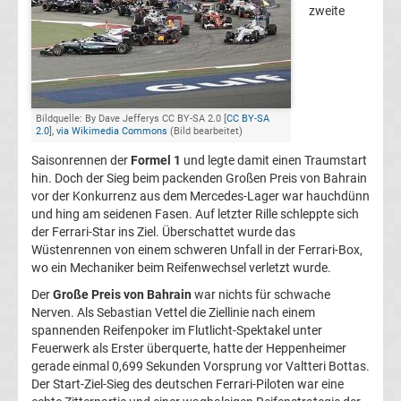
zweite
1
Weltmeister
F1
Bildquelle: By Dave Jefferys CC BY-SA 2.0 [
CC BY-SA
2.0
],
via Wikimedia Commons
(Bild bearbeitet)
Live
Saisonrennen der
Formel 1
und legte damit einen Traumstart
hin. Doch der Sieg beim packenden Großen Preis von Bahrain
vor der Konkurrenz aus dem Mercedes-Lager war hauchdünn
Ticker
und hing am seidenen Fasen. Auf letzter Rille schleppte sich
der Ferrari-Star ins Ziel. Überschattet wurde das
Formel
Wüstenrennen von einem schweren Unfall in der Ferrari-Box,
wo ein Mechaniker beim Reifenwechsel verletzt wurde.
1
Der
Große Preis von Bahrain
war nichts für schwache
Nerven. Als Sebastian Vettel die Ziellinie nach einem
spannenden Reifenpoker im Flutlicht-Spektakel unter
heute
Feuerwerk als Erster überquerte, hatte der Heppenheimer
gerade einmal 0,699 Sekunden Vorsprung vor Valtteri Bottas.
Ergebnisse
Der Start-Ziel-Sieg des deutschen Ferrari-Piloten war eine