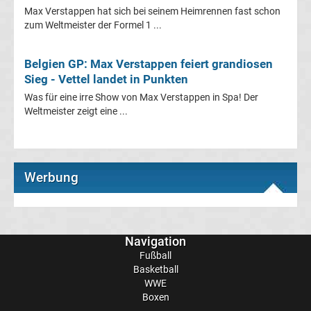
Max Verstappen hat sich bei seinem Heimrennen fast schon
zum Weltmeister der Formel 1 ...
Liga
Ergebnisse
Belgien GP: Max Verstappen feiert grandiosen
Sieg - Vettel landet in Punkten
Was für eine irre Show von Max Verstappen in Spa! Der
La
Weltmeister zeigt eine ...
Liga
Tabelle
Werbung
Premier
League
Navigation
Fußball
Erg.
Basketball
WWE
Boxen
Premier