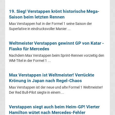
&
19. Sieg! Verstappen krönt historische Mega-
Infos
Saison beim letzten Rennen
Max Verstappen hat in der Formel 1 seine Saison der
Superlative in eindrucksvoller Manier ...
Telekom
Eishockey
Weltmeister Verstappen gewinnt GP von Katar -
Fiasko für Mercedes
live
Nachdem Max Verstappen beim Sprint-Rennen vorzeitig den
WM-Titel in der Formel 1 ...
im
Max Verstappen ist Weltmeister! Verrückte
TV
Krönung in Japan nach Regel-Chaos
Max Verstappen ist der neue und alte Formel 1 Weltmeister!
Tabellen
Der Red Bull-Pilot siegte in einem ...
&
Ergebnisse
International:
Verstappen siegt auch beim Heim-GP! Vierter
Hamilton wütet nach Mercedes-Fehler
La