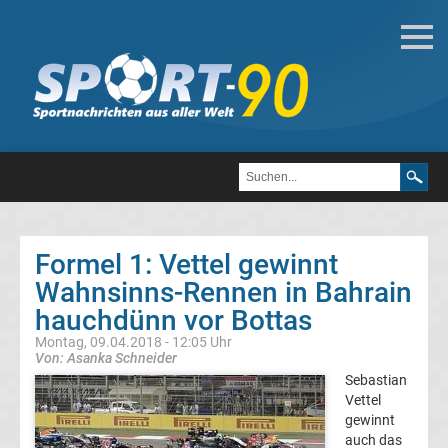
Motorsport
Formel
1
DTM
Formel 1: Vettel gewinnt
MotoGP
Wahnsinns-Rennen in Bahrain
hauchdünn vor Bottas
Formel
1
Montag, 09.04.2018 - 12:05 Uhr
Von: Asanka Schneider
Alle
Sebastian
Vettel
gewinnt
Formel
auch das