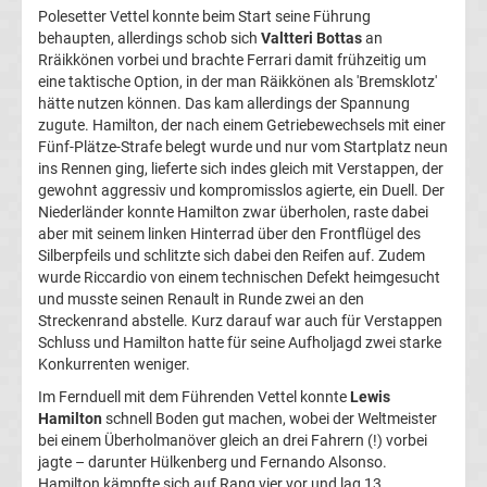
Polesetter Vettel konnte beim Start seine Führung
League
behaupten, allerdings schob sich
Valtteri Bottas
an
Rräikkönen vorbei und brachte Ferrari damit frühzeitig um
Tabelle
eine taktische Option, in der man Räikkönen als 'Bremsklotz'
hätte nutzen können. Das kam allerdings der Spannung
zugute. Hamilton, der nach einem Getriebewechsels mit einer
Champions
Fünf-Plätze-Strafe belegt wurde und nur vom Startplatz neun
ins Rennen ging, lieferte sich indes gleich mit Verstappen, der
League
gewohnt aggressiv und kompromisslos agierte, ein Duell. Der
Niederländer konnte Hamilton zwar überholen, raste dabei
aber mit seinem linken Hinterrad über den Frontflügel des
Ergebnisse
Silberpfeils und schlitzte sich dabei den Reifen auf. Zudem
wurde Riccardio von einem technischen Defekt heimgesucht
Europa
und musste seinen Renault in Runde zwei an den
Streckenrand abstelle. Kurz darauf war auch für Verstappen
Schluss und Hamilton hatte für seine Aufholjagd zwei starke
League
Konkurrenten weniger.
Tabelle
Im Fernduell mit dem Führenden Vettel konnte
Lewis
Hamilton
schnell Boden gut machen, wobei der Weltmeister
bei einem Überholmanöver gleich an drei Fahrern (!) vorbei
Europa
jagte – darunter Hülkenberg und Fernando Alsonso.
Hamilton kämpfte sich auf Rang vier vor und lag 13