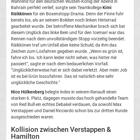
Während für den deutschen Wüsten-König der Abend in
Bahrain perfekt verlief, sorgte sein Teamkollege
Kimi
Liga
Räikkönen
für ein Boxenstopp-Drama. Denn der Finne fuhr
bereits los, als an seinem Boliden noch linken Hinterrad
Ergebnisse
gearbeitet wurde. Der betroffene Mechaniker brach sich bei
diesem Unglück das linke Bein und für den 'Iceman' war das
Rennen nach dem unvollständigen Stopp vorzeitig beendet.
3.
Räikkönen traf um Unfall aber keine Schuld, da ihm das
Zeichen zum Losfahren gegeben wurde. „Wenn es grün ist,
Liga
fahre ich los. Ich kann leider nicht sehen, was hinter mir
passiert“, sagte er nach dem bedauerlichen Vorfall.
Tabelle
“Unglücklicherweise hat er sich dabei verletzt. Aber mein Job
ist es bei Grün loszufahren. Das ist natürlich eine sehr
unglückliche Geschichte.“
DFB-
Nico Hülkenberg
belegte indes in seinem Renault einen
starken 6. Platz, dagegen musste das hoch gehandelte Team
Pokal
von Red Bull ein echtes Debakel verdauen, da sowohl Max
Verstappen und Daniel Ricciardo schon bis zur dritten Runde
Ergebnisse
ausgeschieden waren.
Kollision zwischen Verstappen &
Champions
Hamilton