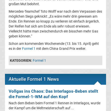
1
großen Mut belohnt.
Mercedes-Teamchef Toto Wolff war nach dem Verpassen des
Rennkalender
möglichen Siegs geknickt: „Es wäre mehr drin gewesen am
Ende. Ein Rennen so knapp zu verlieren ist einfach ärgerlich.
Der Reifen hat sich am Ende als sehr robust erwiesen.
Transfergerüchte
Vielleicht hätte man zwischendurch ein bisschen mehr Gas
geben können.“
WWE
Schon am kommenden Wochenende (13. bis 15. April) geht
es in der
Formel 1
mit dem China Grand Prix weiter.
News
KATEGORIEN:
Formel 1
Boxen
News
Aktuelle Formel 1 News
DAZN
Vollgas ins Chaos: Das Interlagos-Beben stellt
die Formel-1-WM auf den Kopf
Programm
Nach dem Beben beim Formel 1 Rennen in Interlagos, wurde
der Kampf um die Weltmeisterschaft auf ...