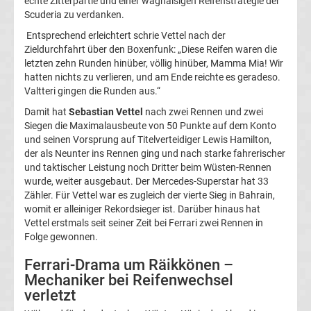
echte Zitterpartie und einer waghalsigen Reifenstrategie der
Top-
Scuderia zu verdanken.
Aktuell
Entsprechend erleichtert schrie Vettel nach der
Zieldurchfahrt über den Boxenfunk: „Diese Reifen waren die
Bundesliga
letzten zehn Runden hinüber, völlig hinüber, Mamma Mia! Wir
hatten nichts zu verlieren, und am Ende reichte es geradeso.
Tabelle
Valtteri gingen die Runden aus.“
Damit hat
Sebastian Vettel
nach zwei Rennen und zwei
Bundesliga
Siegen die Maximalausbeute von 50 Punkte auf dem Konto
und seinen Vorsprung auf Titelverteidiger Lewis Hamilton,
der als Neunter ins Rennen ging und nach starke fahrerischer
Ergebnisse
und taktischer Leistung noch Dritter beim Wüsten-Rennen
wurde, weiter ausgebaut. Der Mercedes-Superstar hat 33
2.
Zähler. Für Vettel war es zugleich der vierte Sieg in Bahrain,
womit er alleiniger Rekordsieger ist. Darüber hinaus hat
Vettel erstmals seit seiner Zeit bei Ferrari zwei Rennen in
Liga
Folge gewonnen.
Ergebnisse
Ferrari-Drama um Räikkönen –
Mechaniker bei Reifenwechsel
verletzt
3.