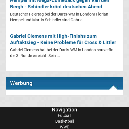
Hempel mit Mega-Comeback gegen Van den
Bergh - Schindler krönt deutschen Abend
Süper
Deutscher Feiertag bei der Darts-WM in London! Florian
Hempel und Martin Schindler sind Gabriel ...
Lig
Gabriel Clemens mit High-Finishs zum
Ergebnisse
Auftaktsieg - Keine Probleme für Cross & Littler
Gabriel Clemens hat bei der Darts-WM in London souverän
Süper
die 3. Runde erreicht. Sein ...
Lig
Tabelle
Werbung
Serie
A
Navigation
Fußball
Basketball
Ergebnisse
WWE