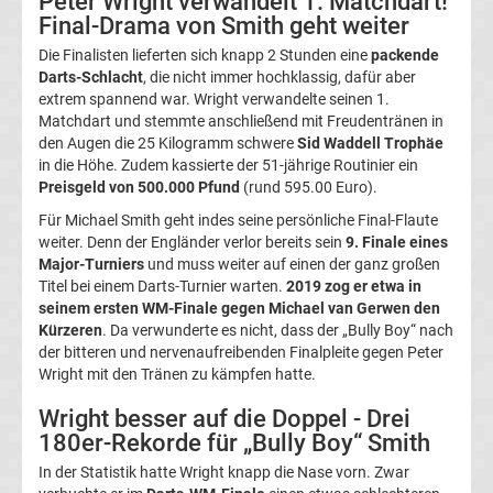
Peter Wright verwandelt 1. Matchdart!
Final-Drama von Smith geht weiter
DFB-
Die Finalisten lieferten sich knapp 2 Stunden eine
packende
Darts-Schlacht
, die nicht immer hochklassig, dafür aber
Pokal
extrem spannend war. Wright verwandelte seinen 1.
Matchdart und stemmte anschließend mit Freudentränen in
Ergebnisse
den Augen die 25 Kilogramm schwere
Sid Waddell Trophäe
in die Höhe. Zudem kassierte der 51-jährige Routinier ein
Preisgeld von 500.000 Pfund
(rund 595.00 Euro).
Champions
Für Michael Smith geht indes seine persönliche Final-Flaute
weiter. Denn der Engländer verlor bereits sein
9. Finale eines
League
Major-Turniers
und muss weiter auf einen der ganz großen
Titel bei einem Darts-Turnier warten.
2019 zog er etwa in
Tabelle
seinem ersten WM-Finale gegen Michael van Gerwen den
Kürzeren
. Da verwunderte es nicht, dass der „Bully Boy“ nach
der bitteren und nervenaufreibenden Finalpleite gegen Peter
Champions
Wright mit den Tränen zu kämpfen hatte.
League
Wright besser auf die Doppel - Drei
180er-Rekorde für „Bully Boy“ Smith
Ergebnisse
In der Statistik hatte Wright knapp die Nase vorn. Zwar