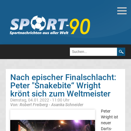
Darts
Darts
Weltmeister
Top-
Aktuell
Nach epischer Finalschlacht:
Bundesliga
Peter "Snakebite“ Wright
krönt sich zum Weltmeister
Tabelle
Dienstag, 04.01.2022 - 11:00 Uhr
Von: Robert Freiberg - Asanka Schneider
Bundesliga
Peter
Wright ist
neuer
Ergebnisse
Darts-