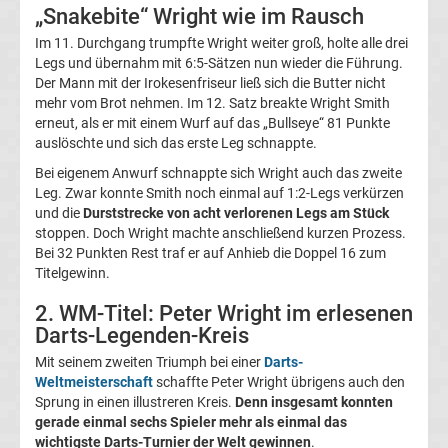
„Snakebite“ Wright wie im Rausch
Boxen
Im 11. Durchgang trumpfte Wright weiter groß, holte alle drei
Legs und übernahm mit 6:5-Sätzen nun wieder die Führung.
News
Der Mann mit der Irokesenfriseur ließ sich die Butter nicht
mehr vom Brot nehmen. Im 12. Satz breakte Wright Smith
DAZN
erneut, als er mit einem Wurf auf das „Bullseye“ 81 Punkte
auslöschte und sich das erste Leg schnappte.
Programm
Bei eigenem Anwurf schnappte sich Wright auch das zweite
Leg. Zwar konnte Smith noch einmal auf 1:2-Legs verkürzen
&
und die
Durststrecke von acht verlorenen Legs am Stück
stoppen. Doch Wright machte anschließend kurzen Prozess.
Bei 32 Punkten Rest traf er auf Anhieb die Doppel 16 zum
Infos
Titelgewinn.
2. WM-Titel: Peter Wright im erlesenen
Telekom
Darts-Legenden-Kreis
Eishockey
Mit seinem zweiten Triumph bei einer
Darts-
Weltmeisterschaft
schaffte Peter Wright übrigens auch den
Sprung in einen illustreren Kreis.
Denn insgesamt konnten
live
gerade einmal sechs Spieler mehr als einmal das
wichtigste Darts-Turnier der Welt gewinnen
.