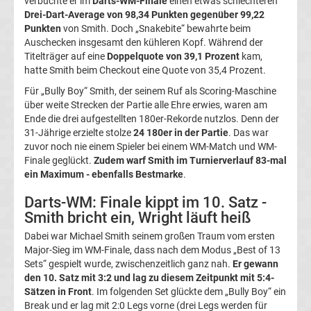
verbuchte er im
Darts-WM-Finale
einen etwas schlechteren
Europa
Drei-Dart-Average von 98,34 Punkten gegenüber 99,22
Punkten
von Smith. Doch „Snakebite“ bewahrte beim
Auschecken insgesamt den kühleren Kopf. Während der
League
Titelträger auf eine
Doppelquote von 39,1 Prozent
kam,
hatte Smith beim Checkout eine Quote von 35,4 Prozent.
Tabelle
Für „Bully Boy“ Smith, der seinem Ruf als Scoring-Maschine
über weite Strecken der Partie alle Ehre erwies, waren am
Europa
Ende die drei aufgestellten 180er-Rekorde nutzlos. Denn der
31-Jährige erzielte stolze
24 180er in der Partie
. Das war
zuvor noch nie einem Spieler bei einem WM-Match und WM-
League
Finale geglückt.
Zudem warf Smith im Turnierverlauf 83-mal
ein Maximum - ebenfalls Bestmarke
.
Ergebnisse
Darts-WM: Finale kippt im 10. Satz -
Smith bricht ein, Wright läuft heiß
Conference
Dabei war Michael Smith seinem großen Traum vom ersten
Major-Sieg im WM-Finale, dass nach dem Modus „Best of 13
League
Sets“ gespielt wurde, zwischenzeitlich ganz nah.
Er gewann
den 10. Satz mit 3:2 und lag zu diesem Zeitpunkt mit 5:4-
Erg.
Sätzen in Front
. Im folgenden Set glückte dem „Bully Boy“ ein
Break und er lag mit 2:0 Legs vorne (drei Legs werden für