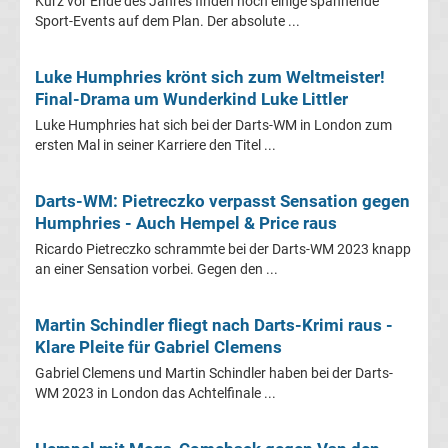
Kurz vor Ende des Jahres finden noch einige spannende
Sport-Events auf dem Plan. Der absolute ...
Frauen
Luke Humphries krönt sich zum Weltmeister!
Bundesliga
Final-Drama um Wunderkind Luke Littler
Luke Humphries hat sich bei der Darts-WM in London zum
Tabelle
ersten Mal in seiner Karriere den Titel ...
Ligue
Darts-WM: Pietreczko verpasst Sensation gegen
Humphries - Auch Hempel & Price raus
1
Ricardo Pietreczko schrammte bei der Darts-WM 2023 knapp
an einer Sensation vorbei. Gegen den ...
Ergebnisse
Martin Schindler fliegt nach Darts-Krimi raus -
Ligue
Klare Pleite für Gabriel Clemens
Gabriel Clemens und Martin Schindler haben bei der Darts-
1
WM 2023 in London das Achtelfinale ...
Tabelle