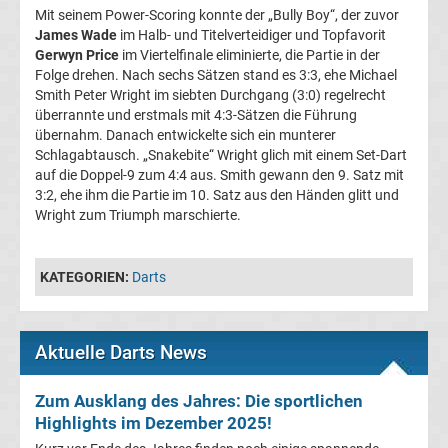
Mit seinem Power-Scoring konnte der „Bully Boy“, der zuvor
James Wade
im Halb- und Titelverteidiger und Topfavorit
Premier
Gerwyn Price
im Viertelfinale eliminierte, die Partie in der
Folge drehen. Nach sechs Sätzen stand es 3:3, ehe Michael
League
Smith Peter Wright im siebten Durchgang (3:0) regelrecht
überrannte und erstmals mit 4:3-Sätzen die Führung
übernahm. Danach entwickelte sich ein munterer
Erg.
Schlagabtausch. „Snakebite“ Wright glich mit einem Set-Dart
auf die Doppel-9 zum 4:4 aus. Smith gewann den 9. Satz mit
Premier
3:2, ehe ihm die Partie im 10. Satz aus den Händen glitt und
Wright zum Triumph marschierte.
League
KATEGORIEN:
Darts
Tabelle
Frauen
Aktuelle Darts News
Bundesliga
Zum Ausklang des Jahres: Die sportlichen
Highlights im Dezember 2025!
Erg.