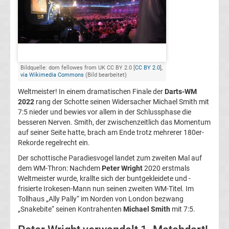
2.
Liga
Ergebnisse
Bildquelle: dom fellowes from UK CC BY 2.0 [
CC BY 2.0
],
via Wikimedia Commons
(Bild bearbeitet)
3.
Weltmeister! In einem dramatischen Finale der
Darts-WM
2022
rang der Schotte seinen Widersacher Michael Smith mit
7:5 nieder und bewies vor allem in der Schlussphase die
Liga
besseren Nerven. Smith, der zwischenzeitlich das Momentum
auf seiner Seite hatte, brach am Ende trotz mehrerer 180er-
Ergebnisse
Rekorde regelrecht ein.
Der schottische Paradiesvogel landet zum zweiten Mal auf
3.
dem WM-Thron: Nachdem
Peter Wright
2020 erstmals
Weltmeister wurde, krallte sich der buntgekleidete und -
frisierte Irokesen-Mann nun seinen zweiten WM-Titel. Im
Liga
Tollhaus „Ally Pally“ im Norden von London bezwang
„Snakebite“ seinen Kontrahenten
Michael Smith
mit 7:5.
Tabelle