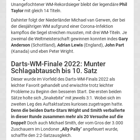
im
Unangefochtener WM-Rekordsieger bleibt der legendäre
Phil
Taylor
mit gleich 14 Titeln.
TV
Dahinter folgt der Niederländer Michael van Gerwen, der bei
der diesjährigen WM aufgrund einer Corona-Infektion
Tabellen
kampflos die Segel streichen mussten, mit drei WM-Titeln. Je
&
zweimal die Weltmeisterschaft gewinnen konnten indes
Gary
Ergebnisse
Anderson
(Schottland),
Adrian Lewis
(England),
John Part
International:
(Kanada) und eben Peter Wright.
La
Darts-WM-Finale 2022: Munter
Schlagabtausch bis 10. Satz
Liga
Dieser wurde im Vorfeld des Darts-WM-Finals 2022 als
leichter Favorit gehandelt und erwischte trotz leichter
Ergebnisse
Probleme zu Beginn den besseren Start. Die ersten beiden
Sätze holte sich „Snakebite“ mit jeweils 3:1. Wobei sich im
zweiten Leg des Auftaktsatzes kurioses zugetragen hatte.
La
Denn die beiden Darts-Stars Wright und Smith verballerte
in dieser Runde zusammen mehr als 20 Versuche auf die
Liga
Doppel!
Doch auch Michael Smith, der vom Gros der 3.000
Zuschauern im Londoner „
Ally Pally
“ angefeuert wurde,
schaffte den 2:2-Satzausgleich.
Tabelle