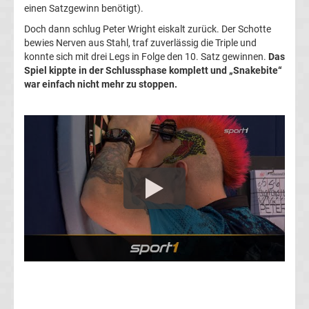
einen Satzgewinn benötigt).
Conference
Doch dann schlug Peter Wright eiskalt zurück. Der Schotte
bewies Nerven aus Stahl, traf zuverlässig die Triple und
League
konnte sich mit drei Legs in Folge den 10. Satz gewinnen.
Das
Spiel kippte in der Schlussphase komplett und „Snakebite“
Tabelle
war einfach nicht mehr zu stoppen.
Formel
1
Rennkalender
Transfergerüchte
WWE
News