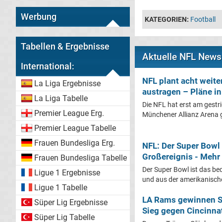
Werbung
KATEGORIEN:
Football
Tabellen & Ergebnisse
Aktuelle NFL News
International:
NFL plant acht weiter
La Liga Ergebnisse
austragen – Pläne i
La Liga Tabelle
Die NFL hat erst am gestr
Premier League Erg.
Münchener Allianz Arena g
Premier League Tabelle
Frauen Bundesliga Erg.
NFL: Der Super Bowl 
Großereignis - Mehr 
Frauen Bundesliga Tabelle
Der Super Bowl ist das be
Ligue 1 Ergebnisse
und aus der amerikanische
Ligue 1 Tabelle
LA Rams gewinnen S
Süper Lig Ergebnisse
Sieg gegen Cincinna
Süper Lig Tabelle