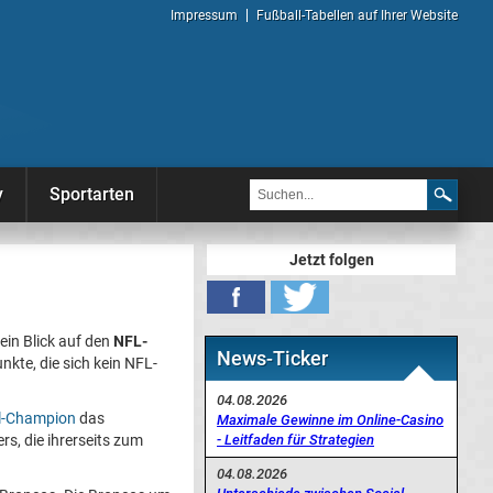
Impressum
Fußball-Tabellen auf Ihrer Website
y
Sportarten
Jetzt folgen
ein Blick auf den
NFL-
News-Ticker
nkte, die sich kein NFL-
04.08.2026
l-Champion
das
Maximale Gewinne im Online-Casino
- Leitfaden für Strategien
s, die ihrerseits zum
04.08.2026