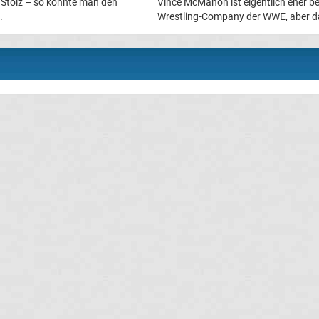
 Stolz – so könnte man den
Vince McMahon ist eigentlich eher be
.
Wrestling-Company der WWE, aber da