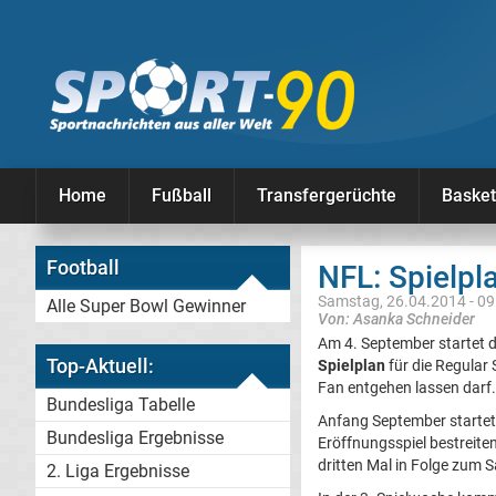
Home
Fußball
Transfergerüchte
Basket
Football
NFL: Spielpl
Samstag, 26.04.2014 - 09
Alle Super Bowl Gewinner
Von: Asanka Schneider
Am 4. September startet di
Top-Aktuell:
Spielplan
für die Regular 
Fan entgehen lassen darf.
Bundesliga Tabelle
Anfang September startet
Bundesliga Ergebnisse
Eröffnungsspiel bestreite
dritten Mal in Folge zum 
2. Liga Ergebnisse