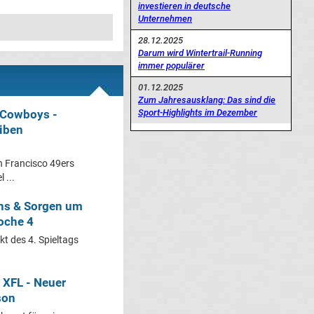
investieren in deutsche
Unternehmen
28.12.2025
Darum wird Wintertrail-Running
immer populärer
01.12.2025
Zum Jahresausklang: Das sind die
Sport-Highlights im Dezember
s Cowboys -
eiben
n Francisco 49ers
 ...
ins & Sorgen um
oche 4
t des 4. Spieltags
 XFL - Neuer
son