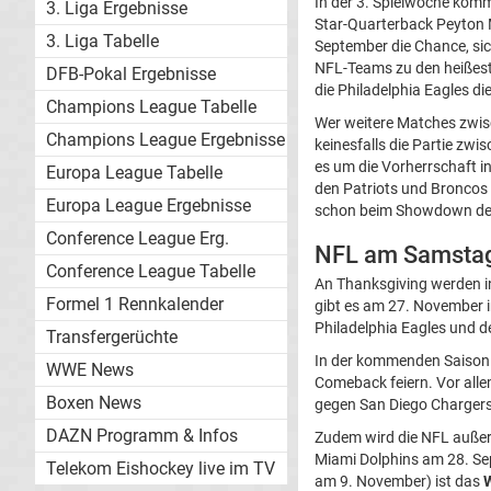
In der 3. Spielwoche kom
3. Liga Ergebnisse
Star-Quarterback Peyton 
3. Liga Tabelle
September die Chance, sic
NFL-Teams zu den heißeste
DFB-Pokal Ergebnisse
die Philadelphia Eagles 
Champions League Tabelle
Wer weitere Matches zwisc
Champions League Ergebnisse
keinesfalls die Partie zw
es um die Vorherrschaft i
Europa League Tabelle
den Patriots und Broncos
Europa League Ergebnisse
schon beim Showdown der
Conference League Erg.
NFL am Samstag
Conference League Tabelle
An Thanksgiving werden in
Formel 1 Rennkalender
gibt es am 27. November i
Philadelphia Eagles und d
Transfergerüchte
In der kommenden Saison
WWE News
Comeback feiern. Vor alle
Boxen News
gegen San Diego Chargers
DAZN Programm & Infos
Zudem wird die NFL außerd
Miami Dolphins am 28. Sep
Telekom Eishockey live im TV
am 9. November) ist das