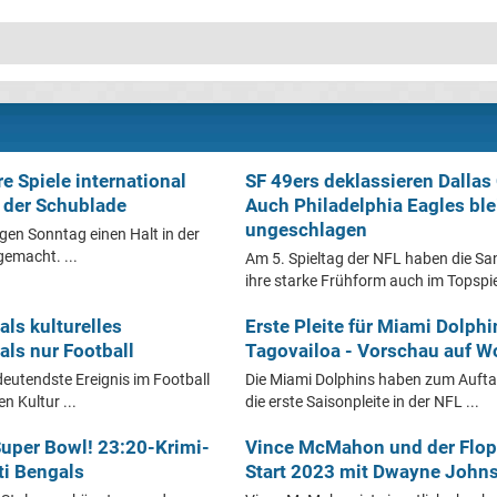
e Spiele international
SF 49ers deklassieren Dalla
n der Schublade
Auch Philadelphia Eagles bl
ungeschlagen
igen Sonntag einen Halt in der
emacht. ...
Am 5. Spieltag der NFL haben die Sa
ihre starke Frühform auch im Topspiel
als kulturelles
Erste Pleite für Miami Dolph
als nur Football
Tagovailoa - Vorschau auf W
deutendste Ereignis im Football
Die Miami Dolphins haben zum Auftak
n Kultur ...
die erste Saisonpleite in der NFL ...
uper Bowl! 23:20-Krimi-
Vince McMahon und der Flop
ti Bengals
Start 2023 mit Dwayne John