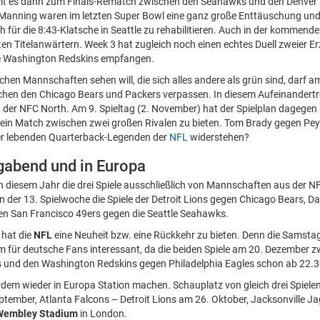
mt es dann zum Finals-Rematch zwischen den Seahawks und den Denver
Manning waren im letzten Super Bowl eine ganz große Enttäuschung un
h für die 8:43-Klatsche in Seattle zu rehabilitieren. Auch in der kommend
n Titelanwärtern. Week 3 hat zugleich noch einen echtes Duell zweier Er
die Washington Redskins empfangen.
hen Mannschaften sehen will, die sich alles andere als grün sind, darf 
ischen den Chicago Bears und Packers verpassen. In diesem Aufeinandertre
n der NFC North. Am 9. Spieltag (2. November) hat der Spielplan dagegen
 ein Match zwischen zwei großen Rivalen zu bieten. Tom Brady gegen Pe
 lebenden Quarterback-Legenden der
NFL
widerstehen?
abend und in Europa
 diesem Jahr die drei Spiele ausschließlich von Mannschaften aus der NF
n der 13. Spielwoche die Spiele der Detroit Lions gegen Chicago Bears, 
en San Francisco 49ers gegen die Seattle Seahawks.
 hat die
NFL
eine Neuheit bzw. eine Rückkehr zu bieten. Denn die Samsta
m für deutsche Fans interessant, da die beiden Spiele am 20. Dezember 
 und den Washington Redskins gegen Philadelphia Eagles schon ab 22.30
em wieder in Europa Station machen. Schauplatz von gleich drei Spiele
tember, Atlanta Falcons – Detroit Lions am 26. Oktober, Jacksonville 
Wembley Stadium
in London.