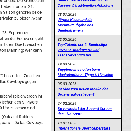
Unterschiede zwischen Social-
 Broncos. Die Broncos um
Casinos & traditonellen Anbietern
d haben nun am 21.
en Saison gehören beide
28.07.2026
zrivalen zu bieten, wenn
Jürgen Klopp und die
Mammutaufgabe des
Bundestrainers
am 28. September
ffen der Erzrivalen geht
22.05.2026
 mit dem Duell zwischen
Top-Talente der 2. Bundesliga
2025/26: Marktwerte und
yton Manning: Wer kann
Transferkandidaten
19.03.2026
Supplements helfen beim
Muskelaufbau - Tipps & Hinweise
C bestritten. Zu sehen
Dallas Cowboys gegen
05.03.2026
Ist Riad zum neuen Mekka des
Boxens aufgestiegen?
gabendspiele werden ihr
zwischen den SF 49ers
24.02.2026
 Uhr zu sehen sind.
So verändert der Second Screen
den Live-Sport
n (Oakland Raiders –
Jaguars – Dallas Cowboys
13.01.2026
Internationale Sport-Superstars