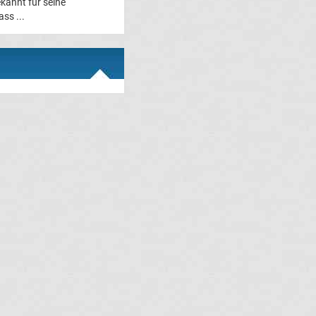
kannt für seine
ss ...