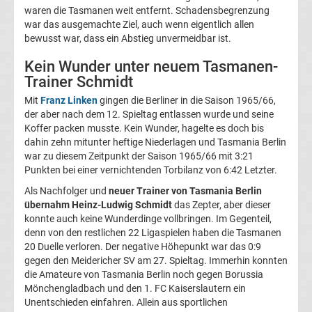
waren die Tasmanen weit entfernt. Schadensbegrenzung
La
war das ausgemachte Ziel, auch wenn eigentlich allen
bewusst war, dass ein Abstieg unvermeidbar ist.
Liga
Kein Wunder unter neuem Tasmanen-
Trainer Schmidt
Serie
Mit
Franz Linken
gingen die Berliner in die Saison 1965/66,
der aber nach dem 12. Spieltag entlassen wurde und seine
A
Koffer packen musste. Kein Wunder, hagelte es doch bis
dahin zehn mitunter heftige Niederlagen und Tasmania Berlin
war zu diesem Zeitpunkt der Saison 1965/66 mit 3:21
Türk.
Punkten bei einer vernichtenden Torbilanz von 6:42 Letzter.
Als Nachfolger und
neuer Trainer von Tasmania Berlin
Süper
übernahm Heinz-Ludwig Schmidt
das Zepter, aber dieser
konnte auch keine Wunderdinge vollbringen. Im Gegenteil,
Lig
denn von den restlichen 22 Ligaspielen haben die Tasmanen
20 Duelle verloren. Der negative Höhepunkt war das 0:9
gegen den Meidericher SV am 27. Spieltag. Immerhin konnten
Internat.
die Amateure von Tasmania Berlin noch gegen Borussia
Mönchengladbach und den 1. FC Kaiserslautern ein
Fußball
Unentschieden einfahren. Allein aus sportlichen