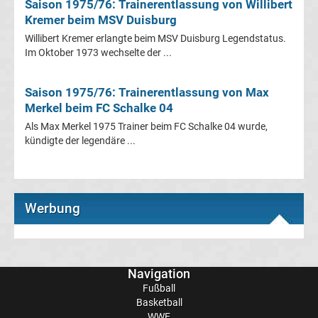
Saison 1975/76: Trainerentlassung von Willibert
Champions
Kremer beim MSV Duisburg
Willibert Kremer erlangte beim MSV Duisburg Legendstatus.
League
Im Oktober 1973 wechselte der ...
Europa
Saison 1975/76: Trainerentlassung von Max
Merkel beim FC Schalke 04
League
Als Max Merkel 1975 Trainer beim FC Schalke 04 wurde,
kündigte der legendäre ...
Europa
Conference
Werbung
League
Premier
Navigation
Fußball
League
Basketball
WWE