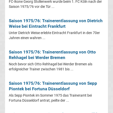
FC-Ikone Georg Stollenwerk wurde beim 1. FC Köln nach der
Saison 1975/76 vor die Tür ...
Fußballklubs
Fußball
Saison 1975/76: Trainerentlassung von Dietrich
Weise bei Eintracht Frankfurt
Bundesliga
Unter Dietrich Weise erlebte Eintracht Frankfurt in den 70er
Jahren einen wahren ...
2.
Saison 1975/76: Trainerentlassung von Otto
Liga
Rehhagel bei Werder Bremen
Noch bevor sich Otto Rehhagel bei Werder Bremen als
3.
erfolgreicher Trainer zwischen 1981 bis ...
Liga
Saison 1975/76: Trainerentlassung von Sepp
Piontek bei Fortuna Düsseldorf
DFB-
Als Sepp Piontek im Sommer 1975 das Traineramt bei
Fortuna Düsseldorf antrat, peilte der ...
Pokal