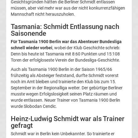
Gesichtsgründen hätten die Berliner Schmidt entlassen
müssen, aber viel mehr war aus der nicht konkurrenzfähigen
UEFA
Mannschaft nicht herauszuholen.
Youth
Tasmania: Schmidt Entlassung nach
Saisonende
League
Für Tasmania 1900 Berlin war das Abenteuer Bundesliga
schnell wieder vorbei
, wobei der Klub Geschichte schrieb:
Denn bis heute ist Tasmania mit 8:60 Punkten und 15:108
Fußball
Toren der erfolgloseste Verein der Bundesliga-Geschichte.
WM
Auch als Tasmania 1900 Berlin in der Saison 1965/66
frühzeitig als Absteiger feststand, durfte Schmidt vorerst
noch im Amt bleiben und trainierte den Klub bis zum 15.
Fußball
September in der Regionalliga weiter. Der gebürtige Berliner
musste wegen Erfolgslosigkeit seinen Platz räumen und
EM
wurde entlassen. Neuer Trainer von Tasmania 1900 Berlin
wurde Slobodan Cendic.
Frauenfußball
Heinz-Ludwig Schmidt war als Trainer
gefragt
Amateurfußball
Schmidt war in Berlin kein Unbekannter. So trainierte er