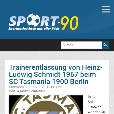
Fußball
Bundesliga
2.
Liga
Trainerentlassung von Heinz-
3.
Ludwig Schmidt 1967 beim
SC Tasmania 1900 Berlin
Liga
Mittwoch, 23.01.2019 - 12:08 Uhr
Von: Asanka Schneider
DFB-
In der
Saison
1965/66
Pokal
war der
SC