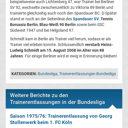
beispielsweise auch Lichtenberg 47, war Trainer bei Berliner
SV 92, wechselte zwischenzeitlich zu Viktoria 89 Berlin und
Transfergerüchte
trainierte gleichzeitig auch noch den Spandauer BC. D Später
stand er noch an der Seitenlinie des
Spandauer SV
,
Tennis
Transferticker
Borussia Berlin
,
Blau-Weiß 90 Berlin
sowie beim SSC
Südwest 1947 und bei Helgoland 97.
-
Schmidt kam in Berlin als Trainer viel herum, sodass er als
Trainer viel erleben konnte. Schlussendlich
verstarb Heinz-
Ludwig Schmidt am 15. August 2008 im Alter von 88
Meldungen
Jahren
. Für einige Berliner wird er ewig in Erinnerung bleiben!
vom
KATEGORIEN:
Bundesliga
,
Trainerentlassungen Bundesliga
Transfermarkt
Trainerentlassungen
Weitere Berichte zu den
Trainerentlassungen in der Bundesliga
Bundesliga
Saison 1975/76: Trainerentlassung von Georg
Stollenwerk beim 1. FC Köln
Porträts