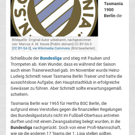
Tasmania
Champions
1900
Berlin
die
League
Europa
Bildquelle: Original-Autor unbekannt, nachgezeichnet
von: Marcus A. M. Keune [Public domain] CC BY-SA 0
[
CC BY-SA 0
],
via Wikimedia Commons
(Bild bearbeitet)
League
Schießbude der
Bundesliga
und stieg mit Pauken und
Trompeten ab. Kein Wunder, dass es während der Saison
Europa
auch einen Trainerwechsel gab. Im November wurde Heinz-
Ludwig Schmidt neuer Tasmania Berlin Trainer und hatte die
aussichtslose Aufgabe, den Hauptstadtklub in erfolgreiche
Conference
Gewässer zu führen. Aber Schmidt sollte erwartungsgemäß
scheitern.
League
Tasmania Berlin war 1965 für Hertha BSC Berlin, die
aufgrund eines Verstoßes gegen die finanziellen Regelungen
Premier
des Bundesligastatuts nicht im Fußball-Oberhaus antreten
durften und mit einem Zwangsabstieg belegt wurden, in die
Bundesliga
nachgerückt. Doch von einer Profi-Mannschaft,
League
wie sie die anderen 17 Teams der 1. Liga stellen sollten,