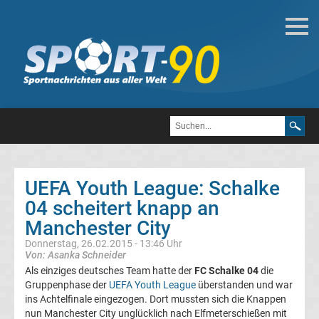
Fußball
Bundesliga
2.
Liga
UEFA Youth League: Schalke
3.
04 scheitert knapp an
Manchester City
Liga
Donnerstag, 26.02.2015 - 13:46 Uhr
Von: Asanka Schneider
DFB-
Als einziges deutsches Team hatte der
FC Schalke 04
die
Gruppenphase der
UEFA Youth League
überstanden und war
ins Achtelfinale eingezogen. Dort mussten sich die Knappen
Pokal
nun Manchester City unglücklich nach Elfmeterschießen mit