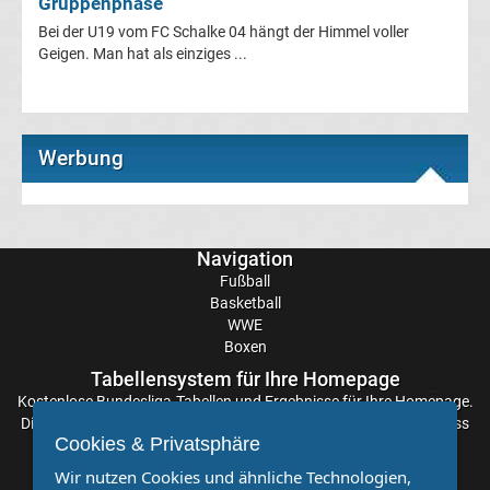
Gruppenphase
Fußballklubs
Bei der U19 vom FC Schalke 04 hängt der Himmel voller
Geigen. Man hat als einziges ...
UEFA
Youth
League
Werbung
UEFA
Youth
Navigation
League
Fußball
Basketball
Live
WWE
Boxen
Stream
Tabellensystem für Ihre Homepage
Kostenlose
Bundesliga-Tabellen
und Ergebnisse für Ihre Homepage.
Die Aktualisierung der Ergebnisse erfolgt alle paar Minuten, sodass
UEFA
Cookies & Privatsphäre
Sie stets auf dem Laufenden sind. Einfache und schnelle
Einbindung.
Wir nutzen Cookies und ähnliche Technologien,
Youth