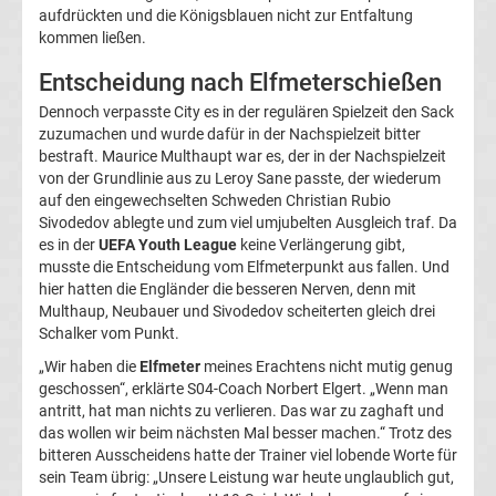
aufdrückten und die Königsblauen nicht zur Entfaltung
La
kommen ließen.
Entscheidung nach Elfmeterschießen
Liga
Dennoch verpasste City es in der regulären Spielzeit den Sack
zuzumachen und wurde dafür in der Nachspielzeit bitter
Serie
bestraft. Maurice Multhaupt war es, der in der Nachspielzeit
von der Grundlinie aus zu Leroy Sane passte, der wiederum
A
auf den eingewechselten Schweden Christian Rubio
Sivodedov ablegte und zum viel umjubelten Ausgleich traf. Da
es in der
UEFA Youth League
keine Verlängerung gibt,
Türk.
musste die Entscheidung vom Elfmeterpunkt aus fallen. Und
hier hatten die Engländer die besseren Nerven, denn mit
Süper
Multhaup, Neubauer und Sivodedov scheiterten gleich drei
Schalker vom Punkt.
Lig
„Wir haben die
Elfmeter
meines Erachtens nicht mutig genug
geschossen“, erklärte S04-Coach Norbert Elgert. „Wenn man
antritt, hat man nichts zu verlieren. Das war zu zaghaft und
Internat.
das wollen wir beim nächsten Mal besser machen.“ Trotz des
bitteren Ausscheidens hatte der Trainer viel lobende Worte für
Fußball
sein Team übrig: „Unsere Leistung war heute unglaublich gut,