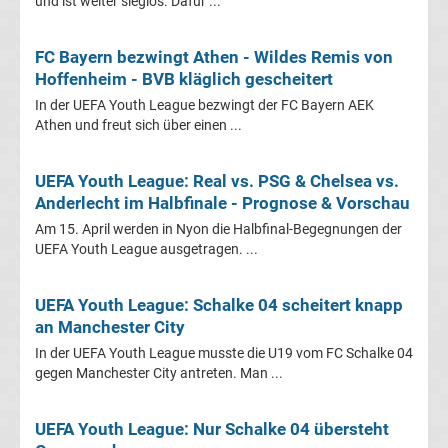
und ist weiter sieglos. Dafür ...
Transfergerüchte
FC Bayern bezwingt Athen - Wildes Remis von
Hoffenheim - BVB kläglich gescheitert
Transferticker
In der UEFA Youth League bezwingt der FC Bayern AEK
Athen und freut sich über einen ...
-
UEFA Youth League: Real vs. PSG & Chelsea vs.
Meldungen
Anderlecht im Halbfinale - Prognose & Vorschau
vom
Am 15. April werden in Nyon die Halbfinal-Begegnungen der
UEFA Youth League ausgetragen. ...
Transfermarkt
UEFA Youth League: Schalke 04 scheitert knapp
an Manchester City
Trainerentlassungen
In der UEFA Youth League musste die U19 vom FC Schalke 04
gegen Manchester City antreten. Man ...
Bundesliga
UEFA Youth League: Nur Schalke 04 übersteht
Porträts