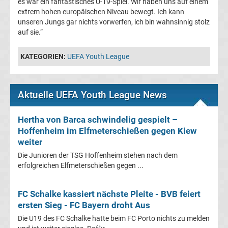
es war ein fantastisches U-19-Spiel. Wir haben uns auf einem
extrem hohen europäischen Niveau bewegt. Ich kann
UEFA
unseren Jungs gar nichts vorwerfen, ich bin wahnsinnig stolz
auf sie.“
Youth
KATEGORIEN:
UEFA Youth League
League
Fußball
Aktuelle UEFA Youth League News
WM
Hertha von Barca schwindelig gespielt –
Hoffenheim im Elfmeterschießen gegen Kiew
Fußball
weiter
Die Junioren der TSG Hoffenheim stehen nach dem
EM
erfolgreichen Elfmeterschießen gegen ...
Frauenfußball
FC Schalke kassiert nächste Pleite - BVB feiert
ersten Sieg - FC Bayern droht Aus
Amateurfußball
Die U19 des FC Schalke hatte beim FC Porto nichts zu melden