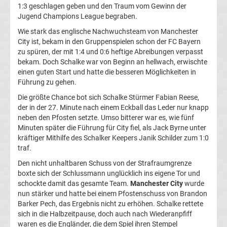
1:3 geschlagen geben und den Traum vom Gewinn der
Champions
Jugend Champions League begraben.
Wie stark das englische Nachwuchsteam von Manchester
League
City ist, bekam in den Gruppenspielen schon der FC Bayern
zu spüren, der mit 1:4 und 0:6 heftige Abreibungen verpasst
bekam. Doch Schalke war von Beginn an hellwach, erwischte
Europa
einen guten Start und hatte die besseren Möglichkeiten in
Führung zu gehen.
League
Die größte Chance bot sich Schalke Stürmer Fabian Reese,
der in der 27. Minute nach einem Eckball das Leder nur knapp
Europa
neben den Pfosten setzte. Umso bitterer war es, wie fünf
Minuten später die Führung für City fiel, als Jack Byrne unter
kräftiger Mithilfe des Schalker Keepers Janik Schilder zum 1:0
Conference
traf.
Den nicht unhaltbaren Schuss von der Strafraumgrenze
League
boxte sich der Schlussmann unglücklich ins eigene Tor und
schockte damit das gesamte Team.
Manchester City
wurde
Premier
nun stärker und hatte bei einem Pfostenschuss von Brandon
Barker Pech, das Ergebnis nicht zu erhöhen. Schalke rettete
sich in die Halbzeitpause, doch auch nach Wiederanpfiff
League
waren es die Engländer, die dem Spiel ihren Stempel