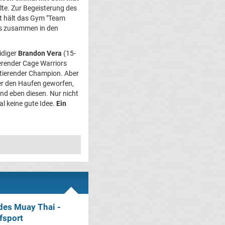
lte. Zur Begeisterung des
t hält das Gym "Team
as zusammen in den
idiger
Brandon Vera
(15-
ierender Cage Warriors
tierender Champion. Aber
ber den Haufen geworfen,
and eben diesen. Nur nicht
al keine gute Idee.
Ein
des Muay Thai -
fsport