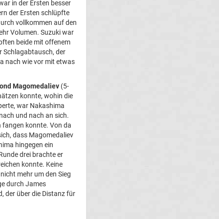
war in der Ersten besser
rn der Ersten schlüpfte
adurch vollkommen auf den
 mehr Volumen. Suzuki war
pften beide mit offenem
er Schlagabtausch, der
la nach wie vor mit etwas
ond Magomedaliev
(5-
hätzen konnte, wohin die
lperte, war Nakashima
 nach und nach an sich.
n fangen konnte. Von da
sich, dass Magomedaliev
shima hingegen ein
 Runde drei brachte er
reichen konnte. Keine
 nicht mehr um den Sieg
age durch James
d, der über die Distanz für