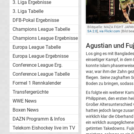
3. Liga Ergebnisse
3. Liga Tabelle
DFB-Pokal Ergebnisse
Bildquelle: MAZA FIGHT JAPAN
Champions League Tabelle
SA 2.0
],
via Flickr.com
(Bild bea
Champions League Ergebnisse
Agustian und Fu
Europa League Tabelle
Los ging es mit Banglade
Europa League Ergebnisse
einseitiger Kampf, in dem
Conference League Erg.
konnte Islam phasenweise
war, war ihm der Zahn gez
Conference League Tabelle
fliegen. Seine zaghaften
Formel 1 Rennkalender
Boden zu bringen, sodass
Transfergerüchte
Es folgte ein weiterer Ka
Philippinen, den ersten h
WWE News
Großer Altersunterschied 
Boxen News
hatten jedoch lange zusam
wirklich klar die Oberhand
DAZN Programm & Infos
ein wirklich ausgeglichen
Telekom Eishockey live im TV
getimten Takedowns. Fujis