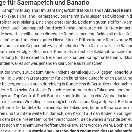
ge für Saemapetch und Banario
 Kampf im Muay Thai: Im Bantamgewicht traf Russlands
Alaverdi Ram
14-1) aus Thailand. Ramazanov bereits mit zwei Siegen seit Oktober in 
ößter Test bislang. Eine enge erste Runde. Beide mit guten Treffern. R
. Doch auch Saemapetch fand sein Timing und wurde mit Kontern immer ef
e bewerten sollte. Auch die zweite Runde super eng. Beide mit guten Kont
nhöhe und auf einem guten Niveau! In der Dritten konnte Ramazanov Ei
ing und seinen Gegner mit zwei gut getimten Push Kicks jeweils die Bala
s mehr Erfolg zu Beginn der Runde, als er fast alle Schlagabtausche für
heidung für Saemapetch. Bei einem so knappen Kampf hätte man wirklich
Runden war es schwer, jemanden klar vorne auszumachen.
est der Show zurück zum MMA. Indiens
Rahul Raju
(5-3) gegen
Honorio B
cht. Raju war ein Ersatzgegner für den kurzfristig ausgefallenen Dae Sun
r beiden, was sich auch durchweg in Runde eins äußerte. Der Inder mehr
derte Raju seine Strategie. Er suchte sofort nach dem Takedown und fand
niges an Top Control. Doch Banario konnte ihn fast in eine Armbar locken
nun mit seinem Wrestling einen möglichen Weg zum Sieg aufgetan. Beide 
in Runde drei landete Raju einen Konter Takedown, konnte Banario aber ni
eirren und trachtete weiterhin danach, den Kampf auf den Boden zu bringen
in dem beide ihre letzten Körner verschossen. Beide waren am Ende der
st noch mit einem unverhofften Choke erwischt worden wäre. Doch er hie
r die Ziellinie.
Es wurde eine Entscheidung zugunsten des Heimkämpfe