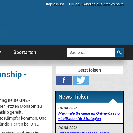
Impressum
Fußball-Tabellen auf Ihrer Website
y
Sportarten
Jetzt folgen
nship -
News-Ticker
stieg heute
ONE -
n den letzten Monaten zu
04.08.2026
ship
gereift.
Maximale Gewinne im Online-Casino
 gute Kämpfer kommen. Und
- Leitfaden für Strategien
ür die Herren bei ONE.
04.08.2026