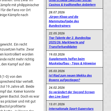
el stehen. Und zwar im
Unterschiede zwischen Social-
Casinos & traditonellen Anbietern
ämpfe mit philippinischer
 für die Fans vor Ort
28.07.2026
inige Kämpfe nach
Jürgen Klopp und die
Mammutaufgabe des
Bundestrainers
22.05.2026
Top-Talente der 2. Bundesliga
2025/26: Marktwerte und
gewicht. Ein recht
Transferkandidaten
enzusetzen hatte. Zwar
n kontrolliert worden
19.03.2026
Supplements helfen beim
nde nicht mehr richtig
Muskelaufbau - Tipps & Hinweise
, den Kampf auf den
05.03.2026
Ist Riad zum neuen Mekka des
l
(1-0) von den
Boxens aufgestiegen?
rechend klar verteilt.
ol 19 Jahre alt. Beide
24.02.2026
ampf dar. Keiner konnte
So verändert der Second Screen
üngeren Bactol. Doch es war
den Live-Sport
as präziser und mit gut
13.01.2026
actol profitierte
Internationale Sport-Superstars