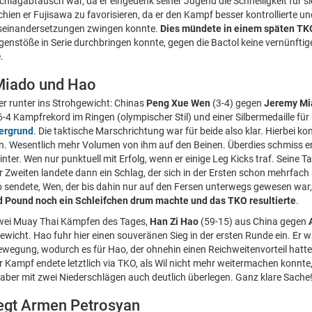
chlagabtausch war, da er eingedenk seiner Jugend die Schnelligkeit für si
ien er Fujisawa zu favorisieren, da er den Kampf besser kontrollierte un
Auseinandersetzungen zwingen konnte.
Dies mündete in einem späten TK
genstöße in Serie durchbringen konnte, gegen die Bactol keine vernünftig
.
 Miado und Hao
er runter ins Strohgewicht: Chinas
Peng Xue Wen
(3-4) gegen
Jeremy Mi
6-4 Kampfrekord im Ringen (olympischer Stil) und einer Silbermedaille für
ergrund
. Die taktische Marschrichtung war für beide also klar. Hierbei ko
. Wesentlich mehr Volumen von ihm auf den Beinen. Überdies schmiss er a
nter. Wen nur punktuell mit Erfolg, wenn er einige Leg Kicks traf. Sein
r Zweiten landete dann ein Schlag, der sich in der Ersten schon mehrfach
sendete, Wen, der bis dahin nur auf den Fersen unterwegs gewesen war
 Pound noch ein Schleifchen drum machte und das TKO resultierte
.
zwei Muay Thai Kämpfen des Tages,
Han Zi Hao
(59-15) aus China gegen
icht. Hao fuhr hier einen souveränen Sieg in der ersten Runde ein. Er wa
wegung, wodurch es für Hao, der ohnehin einen Reichweitenvorteil hatte, 
 Kampf endete letztlich via TKO, als Wil nicht mehr weitermachen konnte
 aber mit zwei Niederschlägen auch deutlich überlegen. Ganz klare Sache
egt Armen Petrosyan