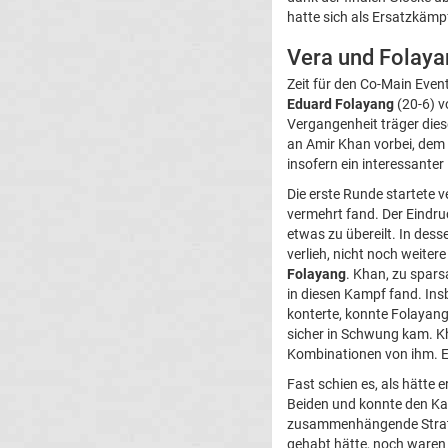
hatte sich als Ersatzkämpf
Vera und Folayan
Zeit für den Co-Main Even
Eduard Folayang
(20-6) v
Vergangenheit träger diese
an Amir Khan vorbei, de
insofern ein interessante
Die erste Runde startete 
vermehrt fand. Der Eindru
etwas zu übereilt. In des
verlieh, nicht noch weiter
Folayang
. Khan, zu spar
in diesen Kampf fand. Ins
konterte, konnte Folayang
sicher in Schwung kam. Kha
Kombinationen von ihm. Er
Fast schien es, als hätte 
Beiden und konnte den Kam
zusammenhängende Strateg
gehabt hätte, noch waren 