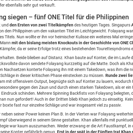
er ebenfalls sehr gut verkauft.
g siegen – fünf ONE Titel für die Philippinen
t und
den Ersten von zwei Titelkämpfen
des heutigen Tages. Singapurs
on den Philippinen um den vakanten Titel im Leichtgewicht. Folayang war 
s Titels. Nun wollte er ihn vor heimischer Kulisse ein weiteres Mal errin
m Mann
mit den bislang meisten Knockouts in der Geschichte von ONE 
r Kämpfer, da er seine Erfolge trotz eines bestehenden Tourettesyndroms 
verhalten. Beide blieben auf Distanz. Khan baute auf Konter, die im Lauf
cksvollste davon sendete Folayang kurzzeitig auf die Matte. Doch als Kha
sen Nachsetzen konterte Folayang ihn mit einem Takedown, was ihm die nö
e Schläge in dieser kritischen Phase einstecken zu müssen.
Runde zwei lie
sam mit offensivem Output, begnügte sich auf Konter zu lauern, wodurc
besondere gegen den Zaun und durch einen starken Takedown, als er ein
 Eindruck schinden. Mehrere Spinning Backfists von Folayang belegten, 
n nun gefordert! Auch in der Dritten blieb Khan jedoch zu einseitig. Kein
 boxte fast nur einzelne Schläge und war insgesamt viel zu passiv.
er neben seiner Power keinen Plan B. In der Vierten war Folayang weiterhin
pf überwiegend in seinem Sinne gestalten. Khan allenfalls mit punktuell
ie war kaum auszumachen. Weder erzwang er die Art Faustkampf, in de
seine Konter gefährlich genug.
Erst in der spät in der Fünften trat Kha