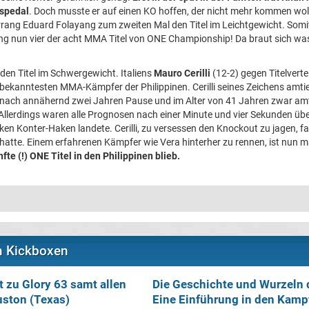
aspedal
. Doch musste er auf einen KO hoffen, der nicht mehr kommen wol
ang Eduard Folayang zum zweiten Mal den Titel im Leichtgewicht. Somi
g nun vier der acht MMA Titel von ONE Championship! Da braut sich w
den Titel im Schwergewicht. Italiens
Mauro Cerilli
(12-2) gegen Titelverte
l bekanntesten MMA-Kämpfer der Philippinen. Cerilli seines Zeichens amt
nach annähernd zwei Jahren Pause und im Alter von 41 Jahren zwar am
t. Allerdings waren alle Prognosen nach einer Minute und vier Sekunden ü
ken Konter-Haken landete. Cerilli, zu versessen den Knockout zu jagen, f
t hatte. Einem erfahrenen Kämpfer wie Vera hinterher zu rennen, ist nun m
fte (!) ONE Titel in den Philippinen blieb.
m Kickboxen
t zu Glory 63 samt allen
Die Geschichte und Wurzeln 
ston (Texas)
Eine Einführung in den Kamp