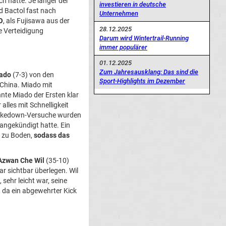
ch hatte. Je länger der
investieren in deutsche
d Bactol fast nach
Unternehmen
O
, als Fujisawa aus der
28.12.2025
e Verteidigung
Darum wird Wintertrail-Running
immer populärer
01.12.2025
Zum Jahresausklang: Das sind die
ado
(7-3) von den
Sport-Highlights im Dezember
 China. Miado mit
nnte Miado der Ersten klar
lles mit Schnelligkeit
e Takedown-Versuche wurden
 angekündigt hatte. Ein
, zu Boden,
sodass das
Azwan Che Wil
(35-10)
r sichtbar überlegen. Wil
sehr leicht war, seine
, da ein abgewehrter Kick
!