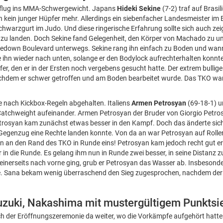
sflug ins MMA-Schwergewicht. Japans
Hideki Sekine
(7-2) traf auf Brasi
en kein junger Hüpfer mehr. Allerdings ein siebenfacher Landesmeister im
Schwarzgurt im Judo. Und diese ringerische Erfahrung sollte sich auch z
 zu landen. Doch Sekine fand Gelegenheit, den Körper von Machado zu u
kedown Boulevard unterwegs. Sekine rang ihn einfach zu Boden und wa
ihn wieder nach unten, solange er den Bodylock aufrechterhalten konnte
er, den er in der Ersten noch vergebens gesucht hatte. Der extrem bulli
chdem er schwer getroffen und am Boden bearbeitet wurde. Das TKO war 
 nach Kickbox-Regeln abgehalten. Italiens
Armen Petrosyan
(69-18-1) 
Catchweight aufeinander. Armen Petrosyan der Bruder von Giorgio Petrosy
Petrosyan kam zunächst etwas besser in den Kampf. Doch das änderte sich
Gegenzug eine Rechte landen konnte. Von da an war Petrosyan auf Roller
n an den Rand des TKO in Runde eins! Petrosyan kam jedoch recht gut er
r in die Runde. Es gelang ihm nun in Runde zwei besser, in seine Distan
inerseits nach vorne ging, grub er Petrosyan das Wasser ab. Insbesonder
de. Sana bekam wenig überraschend den Sieg zugesprochen, nachdem der
Suzuki, Nakashima mit mustergültigem Punktsi
h der Eröffnungszeremonie da weiter, wo die Vorkämpfe aufgehört hatte