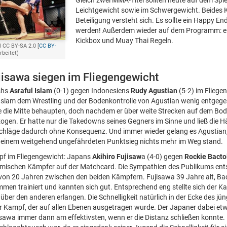
Gleich zwei MMA-Titel sollten heute auf dem Spi
Leichtgewicht sowie im Schwergewicht. Beides K
Beteiligung versteht sich. Es sollte ein Happy End
werden! Außerdem wieder auf dem Programm: e
Kickbox und Muay Thai Regeln.
 CC BY-SA 2.0 [
CC BY-
rbeitet)
jisawa siegen im Fliegengewicht
shs
Asraful Islam
(0-1) gegen Indonesiens
Rudy Agustian
(5-2) im Fliegen
 Islam dem Wrestling und der Bodenkontrolle von Agustian wenig entgeg
 die Mitte behaupten, doch nachdem er über weite Strecken auf dem Bode
ogen. Er hatte nur die Takedowns seines Gegners im Sinne und ließ die Hä
 Schläge dadurch ohne Konsequenz. Und immer wieder gelang es Agustian
 einem weitgehend ungefährdeten Punktsieg nichts mehr im Weg stand.
mpf im Fliegengewicht: Japans
Akihiro Fujisaw
a (4-0) gegen
Rockie Bacto
eimischen Kämpfer auf der Matchcard. Die Sympathien des Publikums entsp
von 20 Jahren zwischen den beiden Kämpfern. Fujisawa 39 Jahre alt, Bact
men trainiert und kannten sich gut. Entsprechend eng stellte sich der K
 über den anderen erlangen. Die Schnelligkeit natürlich in der Ecke des j
er Kampf, der auf allen Ebenen ausgetragen wurde. Der Japaner dabei etw
awa immer dann am effektivsten, wenn er die Distanz schließen konnte. B