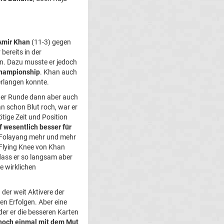
Amir Khan
(11-3) gegen
bereits in der
gen. Dazu musste er jedoch
Championship
. Khan auch
erlangen konnte.
e der Runde dann aber auch
n schon Blut roch, war er
tige Zeit und Position
f wesentlich besser für
h Folayang mehr und mehr
 Flying Knee von Khan
dass er so langsam aber
e wirklichen
 der weit Aktivere der
en Erfolgen. Aber eine
r er die besseren Karten
n noch einmal mit dem Mut