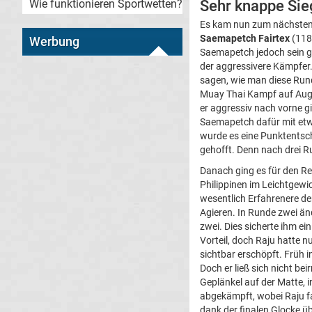
Sehr knappe Sie
Wie funktionieren Sportwetten?
Es kam nun zum nächsten
Saemapetch Fairtex
(118-
Werbung
Saemapetch jedoch sein gr
der aggressivere Kämpfer
sagen, wie man diese Rund
Muay Thai Kampf auf Auge
er aggressiv nach vorne g
Saemapetch dafür mit etwa
wurde es eine Punktentsc
gehofft. Denn nach drei 
Danach ging es für den R
Philippinen im Leichtgewi
wesentlich Erfahrenere de
Agieren. In Runde zwei än
zwei. Dies sicherte ihm ei
Vorteil, doch Raju hatte 
sichtbar erschöpft. Früh 
Doch er ließ sich nicht b
Geplänkel auf der Matte, 
abgekämpft, wobei Raju fa
dank der finalen Glocke übe