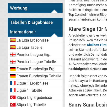
meistens, solange es ein S
Kampf ging, umso mehr sch
Werbung
Belieben in ringerische 
Top Control mehrere Ellbo
zusammenbringen konnte
Tabellen & Ergebnisse
Klare Siege für
International:
Anschließend ging es weit
La Liga Ergebnisse
Philippinen. Wen mit ein 5
dekoriertem
Kickbox-Hint
La Liga Tabelle
seinen Stempel aufdrücken
Premier League Erg.
und ordentlich Dampf dahi
allesamt abgewehrt. In de
Premier League Tabelle
Aufwärtshaken von Miado 
Frauen Bundesliga Erg.
nachfolgende Ground and
Frauen Bundesliga Tabelle
Danach folgte einer von 
aus Malaysia im Bantamgew
Ligue 1 Ergebnisse
nahezu ohne jede Seitenbe
Ligue 1 Tabelle
Attacken abzuwinkeln. Der
seinen Arm verletzte. Hao
Süper Lig Ergebnisse
Samy Sana besi
Süper Lig Tabelle