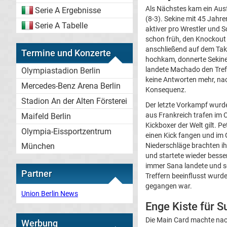
Als Nächstes kam ein Au
Serie A Ergebnisse
(8-3). Sekine mit 45 Jahr
Serie A Tabelle
aktiver pro Wrestler und 
schon früh, den Knockout
anschließend auf dem Ta
Termine und Konzerte
hochkam, donnerte Sekine 
landete Machado den Treff
Olympiastadion Berlin
keine Antworten mehr, na
Mercedes-Benz Arena Berlin
Konsequenz.
Stadion An der Alten Försterei
Der letzte Vorkampf wurde
aus Frankreich trafen im 
Maifeld Berlin
Kickboxer der Welt gilt. 
Olympia-Eissportzentrum
einen Kick fangen und im 
Niederschläge brachten ih
München
und startete wieder besse
immer Sana landete und se
Partner
Treffern beeinflusst wur
gegangen war.
Union Berlin News
Enge Kiste für 
Die Main Card machte nac
Werbung