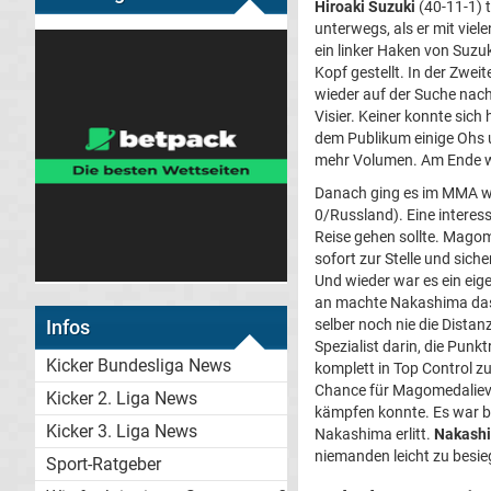
Hiroaki Suzuki
(40-11-1) 
unterwegs, als er mit vie
ein linker Haken von Suzu
Kopf gestellt. In der Zwei
wieder auf der Suche nach
Visier. Keiner konnte sich
dem Publikum einige Ohs u
mehr Volumen. Am Ende w
Danach ging es im MMA we
0/Russland). Eine interes
Reise gehen sollte. Magom
sofort zur Stelle und sic
Und wieder war es ein eig
an machte Nakashima das,
selber noch nie die Dista
Infos
Spezialist darin, die Punk
Kicker Bundesliga News
komplett in Top Control z
Chance für Magomedaliev, 
Kicker 2. Liga News
kämpfen konnte. Es war b
Kicker 3. Liga News
Nakashima erlitt.
Nakashi
niemanden leicht zu besie
Sport-Ratgeber