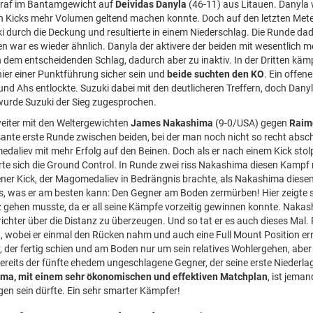
traf im Bantamgewicht auf
Deividas Danyla
(46-11) aus Litauen. Danyla 
len Kicks mehr Volumen geltend machen konnte. Doch auf den letzten Mete
ki durch die Deckung und resultierte in einem Niederschlag. Die Runde d
ten war es wieder ähnlich. Danyla der aktivere der beiden mit wesentlich
 dem entscheidenden Schlag, dadurch aber zu inaktiv. In der Dritten käm
 hier einer Punktführung sicher sein und
beide suchten den KO
. Ein offen
nd Ahs entlockte. Suzuki dabei mit den deutlicheren Treffern, doch Dany
urde Suzuki der Sieg zugesprochen.
iter mit den Weltergewichten
James Nakashima
(9-0/USA) gegen
Raim
sante erste Runde zwischen beiden, bei der man noch nicht so recht absc
edaliev mit mehr Erfolg auf den Beinen. Doch als er nach einem Kick sto
herte sich die Ground Control. In Runde zwei riss Nakashima diesen Kampf
ener Kick, der Magomedaliev in Bedrängnis brachte, als Nakashima diese
 was er am besten kann: Den Gegner am Boden zermürben! Hier zeigte 
nz gehen musste, da er all seine Kämpfe vorzeitig gewinnen konnte. Naka
trichter über die Distanz zu überzeugen. Und so tat er es auch dieses Mal.
u, wobei er einmal den Rücken nahm und auch eine Full Mount Position er
der fertig schien und am Boden nur um sein relatives Wohlergehen, aber
ereits der fünfte ehedem ungeschlagene Gegner, der seine erste Niederl
ma, mit einem sehr ökonomischen und effektiven Matchplan
, ist jeman
gen sein dürfte. Ein sehr smarter Kämpfer!