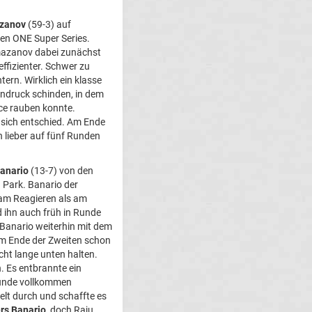
azanov
(59-3) auf
den ONE Super Series.
amazanov dabei zunächst
fizienter. Schwer zu
ern. Wirklich ein klasse
ndruck schinden, in dem
nce rauben konnte.
 sich entschied. Am Ende
 lieber auf fünf Runden
anario
(13-7) von den
g Park. Banario der
 am Reagieren als am
 ihn auch früh in Runde
. Banario weiterhin mit dem
am Ende der Zweiten schon
cht lange unten halten.
. Es entbrannte ein
 Runde vollkommen
lt durch und schaffte es
rs Banario
, doch Raju