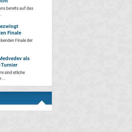
acht
ans bereits auf das
.
bezwingt
en Finale
ckenden Finale der
 Medvedev als
-Turnier
i sind etliche
 ...