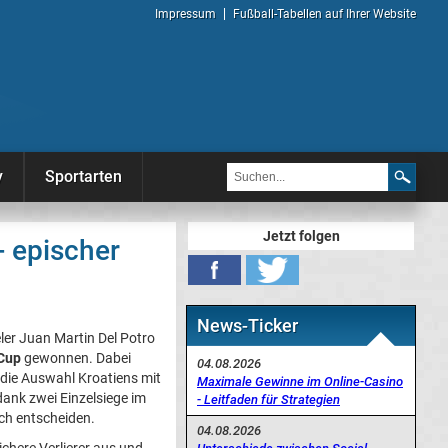
Impressum
Fußball-Tabellen auf Ihrer Website
y
Sportarten
Jetzt folgen
- epischer
News-Ticker
ler Juan Martin Del Potro
Cup
gewonnen. Dabei
04.08.2026
die Auswahl Kroatiens mit
Maximale Gewinne im Online-Casino
 dank zwei Einzelsiege im
- Leitfaden für Strategien
ch entscheiden.
04.08.2026