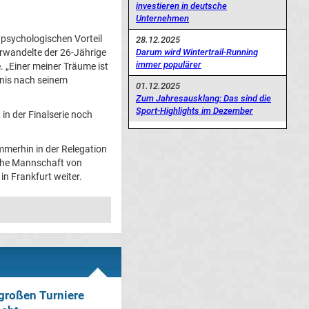
investieren in deutsche
Unternehmen
 psychologischen Vorteil
28.12.2025
Darum wird Wintertrail-Running
erwandelte der 26-Jährige
immer populärer
 „Einer meiner Träume ist
onis nach seinem
01.12.2025
Zum Jahresausklang: Das sind die
Sport-Highlights im Dezember
in der Finalserie noch
immerhin in der Relegation
sche Mannschaft von
in Frankfurt weiter.
 großen Turniere