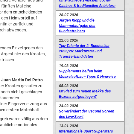
ichere Verlierer aus und
Unterschiede zwischen Social-
Casinos & traditonellen Anbietern
 fünften Mal eine
 vor dem entscheidenden
28.07.2026
 den Heimvorteil auf
Jürgen Klopp und die
ntinier zurück und
Mammutaufgabe des
 noch abwenden.
Bundestrainers
22.05.2026
Top-Talente der 2. Bundesliga
enden Einzel gegen den
2025/26: Marktwerte und
e Argentinier den Kroaten,
Transferkandidaten
ntrissen.
19.03.2026
Supplements helfen beim
Muskelaufbau - Tipps & Hinweise
d
Juan Martin Del Potro
05.03.2026
der Kroaten gelaufen zu
Ist Riad zum neuen Mekka des
 noch nicht geschlagen.
Boxens aufgestiegen?
n dauernden
 einer Fingerverletzung aus
24.02.2026
nen erstem Matchball.
So verändert der Second Screen
den Live-Sport
greb waren völlig aus dem
laublich emotionales
13.01.2026
Internationale Sport-Superstars