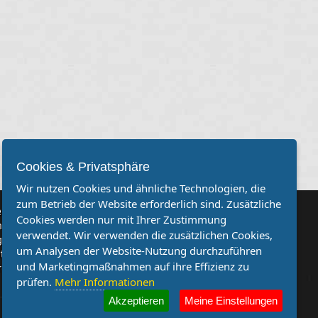
Cookies & Privatsphäre
Wir nutzen Cookies und ähnliche Technologien, die
zum Betrieb der Website erforderlich sind. Zusätzliche
rvereine
Cookies werden nur mit Ihrer Zustimmung
Sie, dass auch Ihr Verein mehr Beachtung findet? Dann sind Sie
verwendet. Wir verwenden die zusätzlichen Cookies,
genau richtig. Wir suchen Ihren Verein für eine kostenlose
um Analysen der Website-Nutzung durchzuführen
ion. Veröffentlichen Sie Ihre Spielberichte, Sportnachrichten
und Marketingmaßnahmen auf ihre Effizienz zu
ufe bei uns!
prüfen.
Mehr Informationen
Akzeptieren
Meine Einstellungen
Impressum
|
Datenschutz