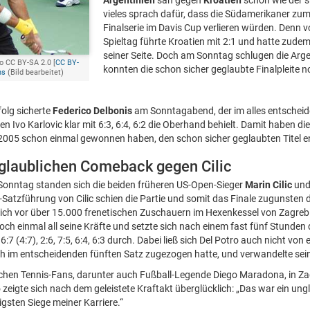
Argentinien
sah gegen
Kroatien
schon wie der s
vieles sprach dafür, dass die Südamerikaner zum
Finalserie im Davis Cup verlieren würden. Denn
Spieltag führte Kroatien mit 2:1 und hatte zudem
seiner Seite. Doch am Sonntag schlugen die Arge
o CC BY-SA 2.0 [
CC BY-
konnten die schon sicher geglaubte Finalpleite
ns
(Bild bearbeitet)
olg sicherte
Federico Delbonis
am Sonntagabend, der im alles entscheid
n Ivo Karlovic klar mit 6:3, 6:4, 6:2 die Oberhand behielt. Damit haben di
 2005 schon einmal gewonnen haben, den schon sicher geglaubten Titel e
nglaublichen Comeback gegen Cilic
Sonntag standen sich die beiden früheren US-Open-Sieger
Marin Cilic
un
-Satzführung von Cilic schien die Partie und somit das Finale zugunsten 
sich vor über 15.000 frenetischen Zuschauern im Hexenkessel von Zagreb
noch einmal all seine Kräfte und setzte sich nach einem fast fünf Stunde
 (4:7), 2:6, 7:5, 6:4, 6:3 durch. Dabei ließ sich Del Potro auch nicht von
ich im entscheidenden fünften Satz zugezogen hatte, und verwandelte sei
schen Tennis-Fans, darunter auch Fußball-Legende Diego Maradona, in Za
zeigte sich nach dem geleistete Kraftakt überglücklich: „Das war ein ung
gsten Siege meiner Karriere.“