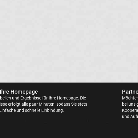
 Ihre Homepage
Partne
bellen
und Ergebnisse für Ihre Homepage. Die
Möchten 
sse erfolgt alle paar Minuten, sodass Sie stets
bei uns 
Einfache und schnelle Einbindung.
Kooperat
und Aufr