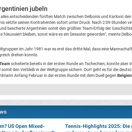
rgentinien jubeln
 alles entscheidenden fünften Match zwischen Delbonis und Karlovic den
onis setzte seinen Kontrahenten sofort unter Druck. Nach 2:09 Stunden v
und bescherte Argentinien somit den größten Team-Erfolg der Geschichte.
 fokussiert bleiben, sonst wäre es ein Desaster geworden“, meinte Delb
ltgruppen im Jahr 1981 war es erst das dritte Mal, dass eine Mannschaft 
greich drehen konnte.
-Team
scheiterte bereits in der ersten Runde an Tschechien, konnte aber 
somit den Verbleib in der Weltgruppe sichern. Dort geht es für die deut
hlmann Anfang Februar in der ersten Runde mit dem Duell gegen
Belgien
ews
am? US Open Mixed-
Tennis-Highlights 2025: Die