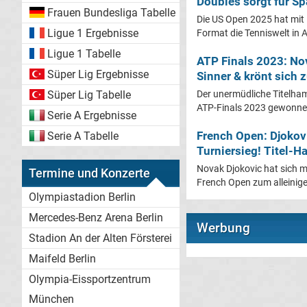
Doubles sorgt für Sp
Frauen Bundesliga Tabelle
Die US Open 2025 hat mit
Ligue 1 Ergebnisse
Format die Tenniswelt in Au
Ligue 1 Tabelle
ATP Finals 2023: Nov
Süper Lig Ergebnisse
Sinner & krönt sich
Süper Lig Tabelle
Der unermüdliche Titelham
ATP-Finals 2023 gewonnen!
Serie A Ergebnisse
French Open: Djokovi
Serie A Tabelle
Turniersieg! Titel-Ha
Novak Djokovic hat sich m
Termine und Konzerte
French Open zum alleinigen
Olympiastadion Berlin
Mercedes-Benz Arena Berlin
Werbung
Stadion An der Alten Försterei
Maifeld Berlin
Olympia-Eissportzentrum
München