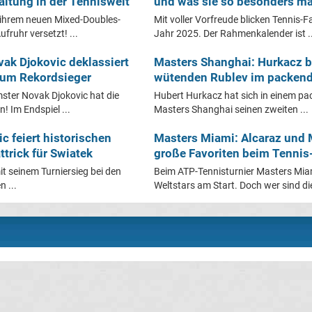
altung in der Tenniswelt
und was sie so besonders m
 ihrem neuen Mixed-Doubles-
Mit voller Vorfreude blicken Tennis-F
fruhr versetzt! ...
Jahr 2025. Der Rahmenkalender ist ..
ak Djokovic deklassiert
Masters Shanghai: Hurkacz 
 zum Rekordsieger
wütenden Rublev im packend
ster Novak Djokovic hat die
Hubert Hurkacz hat sich in einem pa
 Im Endspiel ...
Masters Shanghai seinen zweiten ...
c feiert historischen
Masters Miami: Alcaraz und
ttrick für Swiatek
große Favoriten beim Tennis
it seinem Turniersieg bei den
Beim ATP-Tennisturnier Masters Miam
 ...
Weltstars am Start. Doch wer sind die