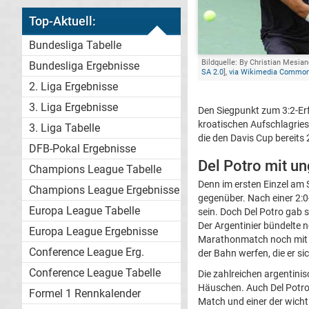
Top-Aktuell:
Bundesliga Tabelle
Bildquelle: By Christian Mesian
Bundesliga Ergebnisse
SA 2.0
],
via Wikimedia Commo
2. Liga Ergebnisse
3. Liga Ergebnisse
Den Siegpunkt zum 3:2-Erf
kroatischen Aufschlagriese
3. Liga Tabelle
die den Davis Cup bereits
DFB-Pokal Ergebnisse
Del Potro mit u
Champions League Tabelle
Denn im ersten Einzel am 
Champions League Ergebnisse
gegenüber. Nach einer 2:0
Europa League Tabelle
sein. Doch Del Potro gab 
Der Argentinier bündelte 
Europa League Ergebnisse
Marathonmatch noch mit 6:7
Conference League Erg.
der Bahn werfen, die er s
Conference League Tabelle
Die zahlreichen argentini
Häuschen. Auch Del Potro 
Formel 1 Rennkalender
Match und einer der wichti