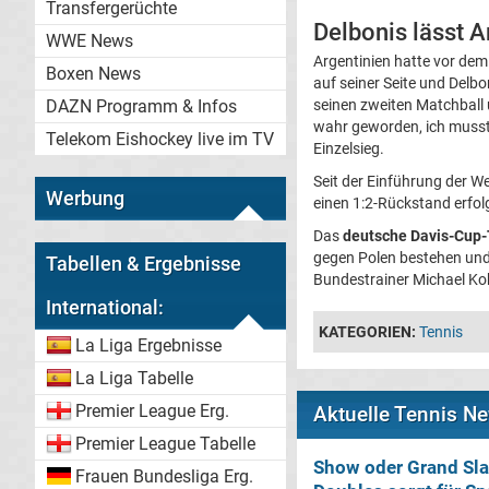
Transfergerüchte
Delbonis lässt A
WWE News
Argentinien hatte vor dem
Boxen News
auf seiner Seite und Delb
DAZN Programm & Infos
seinen zweiten Matchball 
wahr geworden, ich musste
Telekom Eishockey live im TV
Einzelsieg.
Seit der Einführung der We
Werbung
einen 1:2-Rückstand erfol
Das
deutsche Davis-Cup
gegen Polen bestehen und 
Tabellen & Ergebnisse
Bundestrainer Michael Ko
International:
KATEGORIEN:
Tennis
La Liga Ergebnisse
La Liga Tabelle
Premier League Erg.
Aktuelle Tennis N
Premier League Tabelle
Show oder Grand Sl
Frauen Bundesliga Erg.