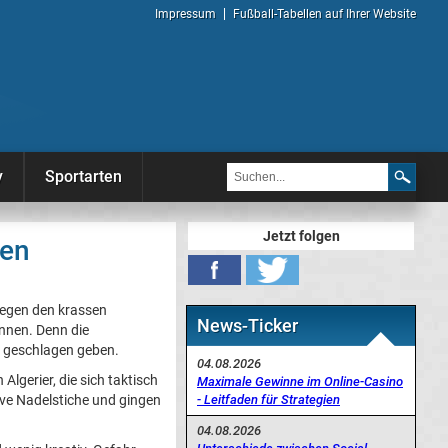
Impressum
Fußball-Tabellen auf Ihrer Website
y
Sportarten
Jetzt folgen
ien
gegen den krassen
News-Ticker
nnen. Denn die
e geschlagen geben.
04.08.2026
 Algerier, die sich taktisch
Maximale Gewinne im Online-Casino
- Leitfaden für Strategien
ive Nadelstiche und gingen
04.08.2026