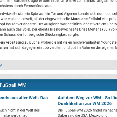
ch mehr Ballbesitz, agierte aber in der Offensive zu harmlos, langsam un
höchstens durch Fernschüsse aus.
twickelte sich ein Spiel auf ein Tor und Algerien konnte sich nur noch s
e war es dann soweit, als der eingewechselte
Marouane Fellaini
eine präz
opf ins Tor verlängerte. Der Ausgleich war natürlich längst verdient und 
ann auch das Spiel. Der ebenfalls eingewechselte Dries Mertens (80.) vol
 Schuss, der für belgische Glückseligkeit sorgte.
 ein Arbeitssieg zu Buche, wobei die mit vielen hochveranlagten Youngst
erien
hat sich dagegen ein Lob verdient und bot im Rahmen der eigenen M
WM
 Fußball WM
ends aus aller Welt: Das
Auf dem Weg zur WM - So läu
Qualifikation zur WM 2026
auch nicht in der Welt des
Die Fußball-WM 2026 findet im nächs
nhalte werden auf ...
Dabei sind die USA, Mexiko und ...