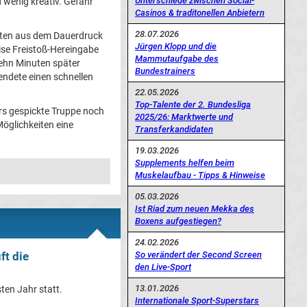
Unterschiede zwischen Social-
d wenig kreativ. Gefahr
Casinos & traditonellen Anbietern
28.07.2026
elten aus dem Dauerdruck
Jürgen Klopp und die
ise Freistoß-Hereingabe
Mammutaufgabe des
zehn Minuten später
Bundestrainers
lendete einen schnellen
22.05.2026
Top-Talente der 2. Bundesliga
ers gespickte Truppe noch
2025/26: Marktwerte und
öglichkeiten eine
Transferkandidaten
19.03.2026
Supplements helfen beim
Muskelaufbau - Tipps & Hinweise
05.03.2026
Ist Riad zum neuen Mekka des
Boxens aufgestiegen?
24.02.2026
So verändert der Second Screen
ft die
den Live-Sport
13.01.2026
ten Jahr statt.
Internationale Sport-Superstars