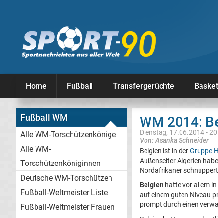
Home
Fußball
Transfergerüchte
Basket
Fußball WM
WM 2014: Bel
Dienstag, 17.06.2014 - 20
Alle WM-Torschützenkönige
Von: Asanka Schneider
Alle WM-
Belgien ist in der
Gruppe 
Außenseiter Algerien habe
Torschützenköniginnen
Nordafrikaner schnuppert
Deutsche WM-Torschützen
Belgien
hatte vor allem in 
Fußball-Weltmeister Liste
auf einem guten Niveau pr
prompt durch einen verwan
Fußball-Weltmeister Frauen