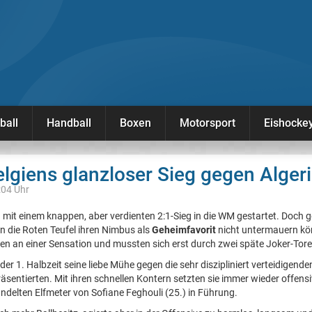
ball
Handball
Boxen
Motorsport
Eishocke
giens glanzloser Sieg gegen Alger
:04 Uhr
H
mit einem knappen, aber verdienten 2:1-Sieg in die WM gestartet. Doch 
n die Roten Teufel ihren Nimbus als
Geheimfavorit
nicht untermauern kö
en an einer Sensation und mussten sich erst durch zwei späte Joker-Tor
der 1. Halbzeit seine liebe Mühe gegen die sehr diszipliniert verteidigenden
äsentierten. Mit ihren schnellen Kontern setzten sie immer wieder offens
delten Elfmeter von Sofiane Feghouli (25.) in Führung.