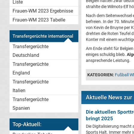
Belgien hatten zwar deutli
Liste
strahlte die Wilmots-Elf 
Frauen-WM 2023 Ergebnisse
Nach dem Seitenwechsel en
Frauen-WM 2023 Tabelle
befreien. In der 70. Minut
von Kevin de Bruyne per K
drehten die Roten Teufel d
Transfergerüchte international
Konter mit einem wuchtigen
Transfergerüchte
Am Ende steht für Belgien
einiges schuldig blieb.
Alg
Deutschland
ansprechende Leistung.
Transfergerüchte
England
KATEGORIEN:
Fußball 
Transfergerüchte
Italien
Aktuelle News zur
Transfergerüchte
Spanien
Die aktuellen Sporttr
bringt 2025
Top-Aktuell:
Die Digitalisierung macht 
Sports Halt. Immer mehr I