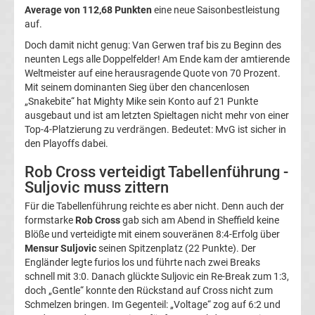
Average von 112,68 Punkten
eine neue Saisonbestleistung
DFB-
auf.
Doch damit nicht genug: Van Gerwen traf bis zu Beginn des
Pokal
neunten Legs alle Doppelfelder! Am Ende kam der amtierende
Weltmeister auf eine herausragende Quote von 70 Prozent.
Ergebnisse
Mit seinem dominanten Sieg über den chancenlosen
„Snakebite“ hat Mighty Mike sein Konto auf 21 Punkte
ausgebaut und ist am letzten Spieltagen nicht mehr von einer
Champions
Top-4-Platzierung zu verdrängen. Bedeutet: MvG ist sicher in
den Playoffs dabei.
League
Rob Cross verteidigt Tabellenführung -
Suljovic muss zittern
Tabelle
Für die Tabellenführung reichte es aber nicht. Denn auch der
formstarke
Rob Cross
gab sich am Abend in Sheffield keine
Champions
Blöße und verteidigte mit einem souveränen 8:4-Erfolg über
Mensur Suljovic
seinen Spitzenplatz (22 Punkte). Der
League
Engländer legte furios los und führte nach zwei Breaks
schnell mit 3:0. Danach glückte Suljovic ein Re-Break zum 1:3,
doch „Gentle“ konnte den Rückstand auf Cross nicht zum
Ergebnisse
Schmelzen bringen. Im Gegenteil: „Voltage“ zog auf 6:2 und