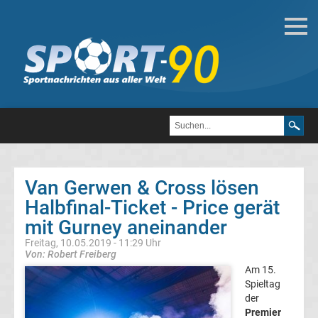
Darts
Darts
Weltmeister
Top-
Aktuell
Van Gerwen & Cross lösen
Bundesliga
Halbfinal-Ticket - Price gerät
mit Gurney aneinander
Tabelle
Freitag, 10.05.2019 - 11:29 Uhr
Von: Robert Freiberg
Bundesliga
Am 15.
Spieltag
der
Ergebnisse
Premier