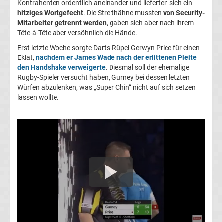
Kontrahenten ordentlich aneinander und lieferten sich ein
Conference
hitziges Wortgefecht
. Die Streithähne mussten
von Security-
Mitarbeiter getrennt werden
, gaben sich aber nach ihrem
League
Tête-à-Tête aber versöhnlich die Hände.
Erst letzte Woche sorgte Darts-Rüpel Gerwyn Price für einen
Tabelle
Eklat,
nachdem er James Wade nach der erlittenen Pleite
den Handshake verweigerte
. Diesmal soll der ehemalige
Rugby-Spieler versucht haben, Gurney bei dessen letzten
Formel
Würfen abzulenken, was „Super Chin“ nicht auf sich setzen
lassen wollte.
1
Rennkalender
Transfergerüchte
WWE
News