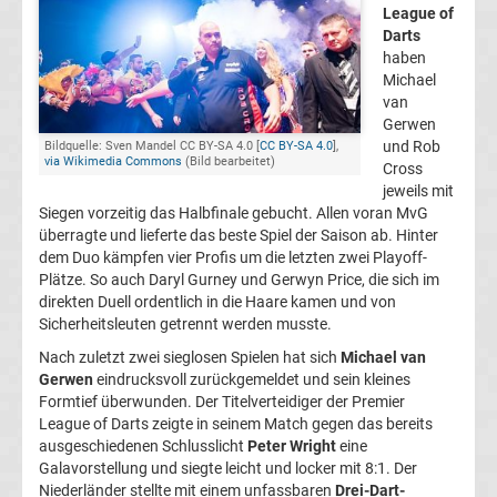
League of
2.
Darts
haben
Michael
Liga
van
Gerwen
Ergebnisse
und Rob
Bildquelle: Sven Mandel CC BY-SA 4.0 [
CC BY-SA 4.0
],
via Wikimedia Commons
(Bild bearbeitet)
Cross
jeweils mit
3.
Siegen vorzeitig das Halbfinale gebucht. Allen voran MvG
überragte und lieferte das beste Spiel der Saison ab. Hinter
Liga
dem Duo kämpfen vier Profis um die letzten zwei Playoff-
Plätze. So auch Daryl Gurney und Gerwyn Price, die sich im
direkten Duell ordentlich in die Haare kamen und von
Ergebnisse
Sicherheitsleuten getrennt werden musste.
Nach zuletzt zwei sieglosen Spielen hat sich
Michael van
3.
Gerwen
eindrucksvoll zurückgemeldet und sein kleines
Formtief überwunden. Der Titelverteidiger der Premier
Liga
League of Darts zeigte in seinem Match gegen das bereits
ausgeschiedenen Schlusslicht
Peter Wright
eine
Tabelle
Galavorstellung und siegte leicht und locker mit 8:1. Der
Niederländer stellte mit einem unfassbaren
Drei-Dart-