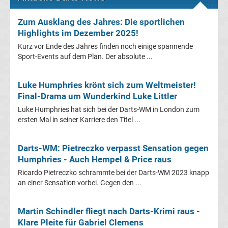
Frauen
Zum Ausklang des Jahres: Die sportlichen
Highlights im Dezember 2025!
Bundesliga
Kurz vor Ende des Jahres finden noch einige spannende
Sport-Events auf dem Plan. Der absolute ...
Tabelle
Luke Humphries krönt sich zum Weltmeister!
Ligue
Final-Drama um Wunderkind Luke Littler
Luke Humphries hat sich bei der Darts-WM in London zum
1
ersten Mal in seiner Karriere den Titel ...
Ergebnisse
Darts-WM: Pietreczko verpasst Sensation gegen
Humphries - Auch Hempel & Price raus
Ligue
Ricardo Pietreczko schrammte bei der Darts-WM 2023 knapp
an einer Sensation vorbei. Gegen den ...
1
Martin Schindler fliegt nach Darts-Krimi raus -
Tabelle
Klare Pleite für Gabriel Clemens