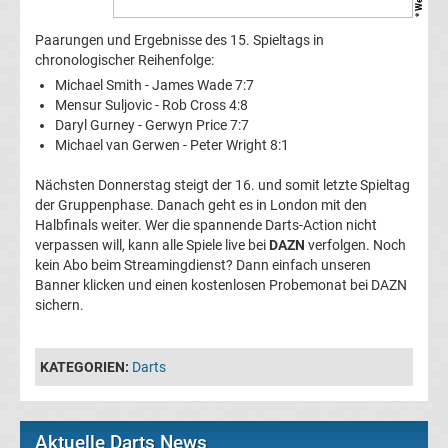
Paarungen und Ergebnisse des 15. Spieltags in
Premier
chronologischer Reihenfolge:
Michael Smith - James Wade 7:7
League
Mensur Suljovic - Rob Cross 4:8
Daryl Gurney - Gerwyn Price 7:7
Erg.
Michael van Gerwen - Peter Wright 8:1
Nächsten Donnerstag steigt der 16. und somit letzte Spieltag
Premier
der Gruppenphase. Danach geht es in London mit den
Halbfinals weiter. Wer die spannende Darts-Action nicht
League
verpassen will, kann alle Spiele live bei
DAZN
verfolgen. Noch
kein Abo beim Streamingdienst? Dann einfach unseren
Tabelle
Banner klicken und einen kostenlosen Probemonat bei DAZN
sichern.
Frauen
KATEGORIEN:
Darts
Bundesliga
Erg.
Aktuelle Darts News