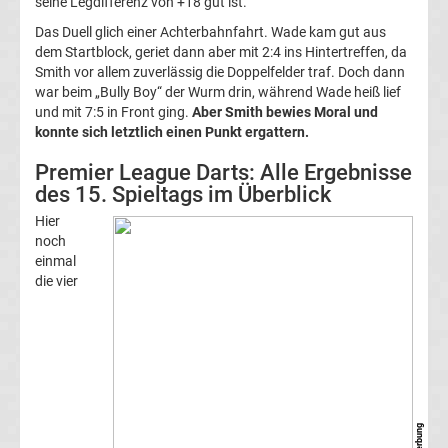
seine Legdifferenz von +18 gut ist.
im
Das Duell glich einer Achterbahnfahrt. Wade kam gut aus
dem Startblock, geriet dann aber mit 2:4 ins Hintertreffen, da
TV
Smith vor allem zuverlässig die Doppelfelder traf. Doch dann
war beim „Bully Boy“ der Wurm drin, während Wade heiß lief
Tabellen
und mit 7:5 in Front ging.
Aber Smith bewies Moral und
&
Ergebnisse
konnte sich letztlich einen Punkt ergattern.
International:
Premier League Darts: Alle Ergebnisse
des 15. Spieltags im Überblick
La
Hier
Liga
noch
einmal
die vier
Ergebnisse
La
Liga
* Werbung
Tabelle