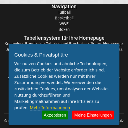
Navigation
Serie
Fußball
Basketball
A
WWE
Boxen
Tabelle
Tabellensystem für Ihre Homepage
Kostenlose
Bundesliga-Tabellen
und Ergebnisse für Ihre Homepage.
Fußball
Die Aktualisierung der Ergebnisse erfolgt alle paar Minuten, sodass
Cookies & Privatsphäre
Sie stets auf dem Laufenden sind. Einfache und schnelle
Bundesliga
Einbindung.
Wir nutzen Cookies und ähnliche Technologien,
die zum Betrieb der Website erforderlich sind.
Partnervereine
2.
Zusätzliche Cookies werden nur mit Ihrer
Möchten Sie, dass auch Ihr Verein mehr Beachtung findet? Dann
Zustimmung verwendet. Wir verwenden die
sind Sie bei uns genau richtig. Wir suchen Ihren Verein für eine
zusätzlichen Cookies, um Analysen der Website-
Liga
kostenlose Kooperation. Veröffentlichen Sie Ihre Spielberichte,
Nutzung durchzuführen und
Sportnachrichten und Aufrufe bei uns!
Marketingmaßnahmen auf ihre Effizienz zu
3.
prüfen.
Mehr Informationen
Akzeptieren
Meine Einstellungen
Liga
© by
Impressum
|
Datenschutz