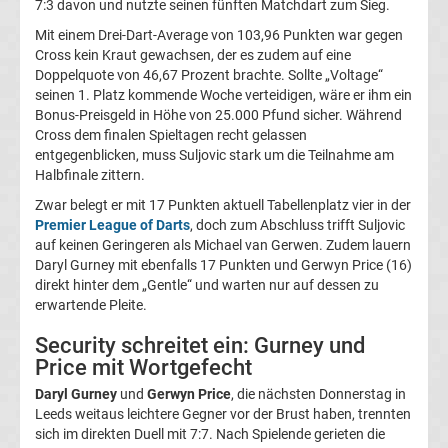
7:3 davon und nutzte seinen fünften Matchdart zum Sieg.
Europa
Mit einem Drei-Dart-Average von 103,96 Punkten war gegen
Cross kein Kraut gewachsen, der es zudem auf eine
League
Doppelquote von 46,67 Prozent brachte. Sollte „Voltage“
seinen 1. Platz kommende Woche verteidigen, wäre er ihm ein
Bonus-Preisgeld in Höhe von 25.000 Pfund sicher. Während
Tabelle
Cross dem finalen Spieltagen recht gelassen
entgegenblicken, muss Suljovic stark um die Teilnahme am
Europa
Halbfinale zittern.
Zwar belegt er mit 17 Punkten aktuell Tabellenplatz vier in der
League
Premier League of Darts
, doch zum Abschluss trifft Suljovic
auf keinen Geringeren als Michael van Gerwen. Zudem lauern
Ergebnisse
Daryl Gurney mit ebenfalls 17 Punkten und Gerwyn Price (16)
direkt hinter dem „Gentle“ und warten nur auf dessen zu
erwartende Pleite.
Conference
Security schreitet ein: Gurney und
Price mit Wortgefecht
League
Daryl Gurney
und
Gerwyn Price
, die nächsten Donnerstag in
Erg.
Leeds weitaus leichtere Gegner vor der Brust haben, trennten
sich im direkten Duell mit 7:7. Nach Spielende gerieten die