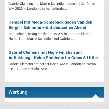
Gabriel Clemens und Martin Schindler haben bei der Darts-
Süper
WM 2023 in London das Achtelfinale ...
Lig
Hempel mit Mega-Comeback gegen Van den
Bergh - Schindler krönt deutschen Abend
Ergebnisse
Deutscher Feiertag bei der Darts-WM in London! Florian
Hempel und Martin Schindler sind Gabriel ...
Süper
Gabriel Clemens mit High-Finishs zum
Lig
Auftaktsieg - Keine Probleme für Cross & Littler
Gabriel Clemens hat bei der Darts-WM in London souverän
Tabelle
die 3. Runde erreicht. Sein ...
Serie
Werbung
A
Ergebnisse