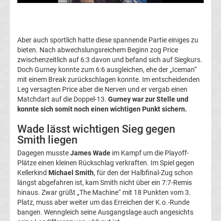
Boxen
News
Aber auch sportlich hatte diese spannende Partie einiges zu
bieten. Nach abwechslungsreichem Beginn zog Price
DAZN
zwischenzeitlich auf 6:3 davon und befand sich auf Siegkurs.
Doch Gurney konnte zum 6:6 ausgleichen, ehe der „Iceman“
mit einem Break zurückschlagen konnte. Im entscheidenden
Programm
Leg versagten Price aber die Nerven und er vergab einen
Matchdart auf die Doppel-13.
Gurney war zur Stelle und
&
konnte sich somit noch einen wichtigen Punkt sichern.
Wade lässt wichtigen Sieg gegen
Infos
Smith liegen
Dagegen musste
James Wade
im Kampf um die Playoff-
Telekom
Plätze einen kleinen Rückschlag verkraften. Im Spiel gegen
Kellerkind
Michael Smith
, für den der Halbfinal-Zug schon
Eishockey
längst abgefahren ist, kam Smith nicht über ein 7:7-Remis
hinaus. Zwar grüßt „The Machine“ mit 18 Punkten vom 3.
live
Platz, muss aber weiter um das Erreichen der K.o.-Runde
bangen. Wenngleich seine Ausgangslage auch angesichts