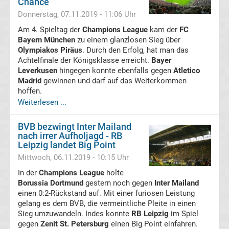
Chance
Donnerstag, 07.11.2019 - 11:06 Uhr
Fußballklubs
Am 4. Spieltag der
Champions League
kam der
FC
Champions
Bayern München
zu einem glanzlosen Sieg über
League
Olympiakos Piräus
. Durch den Erfolg, hat man das
Achtelfinale der Königsklasse erreicht.
Bayer
Alle
Leverkusen
hingegen konnte ebenfalls gegen
Atletico
Madrid
gewinnen und darf auf das Weiterkommen
hoffen.
Trainer
Weiterlesen ...
Champions
BVB bezwingt Inter Mailand
nach irrer Aufholjagd - RB
League
Leipzig landet Big Point
Mittwoch, 06.11.2019 - 10:15 Uhr
Sieger
In der
Champions League
holte
Borussia Dortmund
gestern noch gegen
Inter Mailand
Champions
einen 0:2-Rückstand auf. Mit einer furiosen Leistung
gelang es dem BVB, die vermeintliche Pleite in einen
Sieg umzuwandeln. Indes konnte
RB Leipzig
im Spiel
League
gegen
Zenit St. Petersburg
einen Big Point einfahren.