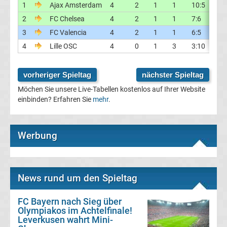
1
Ajax Amsterdam
4
2
1
1
10:5
5
Transfergerüchte
2
FC Chelsea
4
2
1
1
7:6
1
3
FC Valencia
4
2
1
1
6:5
1
Transferticker
4
Lille OSC
4
0
1
3
3:10
-7
-
vorheriger Spieltag
nächster Spieltag
Möchen Sie unsere Live-Tabellen kostenlos auf Ihrer Website
Meldungen
einbinden? Erfahren Sie
mehr
.
vom
Werbung
Transfermarkt
Trainerentlassungen
News rund um den Spieltag
Bundesliga
FC Bayern nach Sieg über
Olympiakos im Achtelfinale!
Porträts
Leverkusen wahrt Mini-