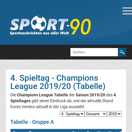
Fußball
Bundesliga
2.
Liga
4. Spieltag - Champions
3.
League 2019/20 (Tabelle)
Die
Champions League Tabelle
der
Saison 2019/20
des
4.
Liga
Spieltages
gibt einen Eindruck ab, wie der aktuelle Stand
Eures Vereins aktuell in der Liga aussieht.
DFB-
Tabelle - Gruppe A
Pokal