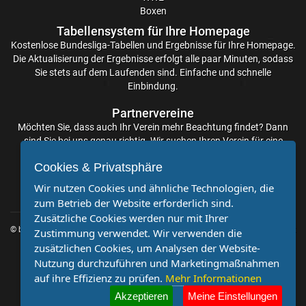
Europapokal
Boxen
Tabellensystem für Ihre Homepage
der
Kostenlose
Bundesliga-Tabellen
und Ergebnisse für Ihre Homepage.
Die Aktualisierung der Ergebnisse erfolgt alle paar Minuten, sodass
Sie stets auf dem Laufenden sind. Einfache und schnelle
Landesmeister
Einbindung.
Transfergerüchte
Partnervereine
international
Möchten Sie, dass auch Ihr Verein mehr Beachtung findet? Dann
sind Sie bei uns genau richtig. Wir suchen Ihren Verein für eine
Transfergerüchte
kostenlose Kooperation. Veröffentlichen Sie Ihre Spielberichte,
Cookies & Privatsphäre
Sportnachrichten und Aufrufe bei uns!
Deutschland
Wir nutzen Cookies und ähnliche Technologien, die
zum Betrieb der Website erforderlich sind.
Transfergerüchte
Zusätzliche Cookies werden nur mit Ihrer
© by
Impressum
|
Datenschutz
Zustimmung verwendet. Wir verwenden die
zusätzlichen Cookies, um Analysen der Website-
England
Nutzung durchzuführen und Marketingmaßnahmen
auf ihre Effizienz zu prüfen.
Mehr Informationen
Transfergerüchte
Akzeptieren
Meine Einstellungen