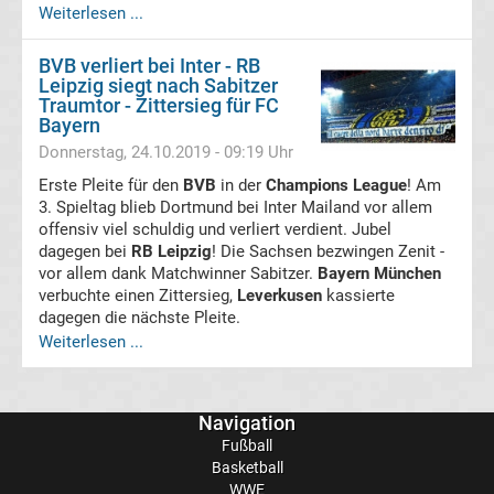
Weiterlesen ...
heute
BVB verliert bei Inter - RB
TV
Leipzig siegt nach Sabitzer
Traumtor - Zittersieg für FC
Bayern
Champions
Donnerstag, 24.10.2019 - 09:19 Uhr
Erste Pleite für den
BVB
in der
Champions League
! Am
League
3. Spieltag blieb Dortmund bei Inter Mailand vor allem
offensiv viel schuldig und verliert verdient. Jubel
Sieger
dagegen bei
RB Leipzig
! Die Sachsen bezwingen Zenit -
vor allem dank Matchwinner Sabitzer.
Bayern München
verbuchte einen Zittersieg,
Leverkusen
kassierte
Torschützenkönige
dagegen die nächste Pleite.
Weiterlesen ...
Champions
League
Navigation
Fußball
&
Basketball
WWE