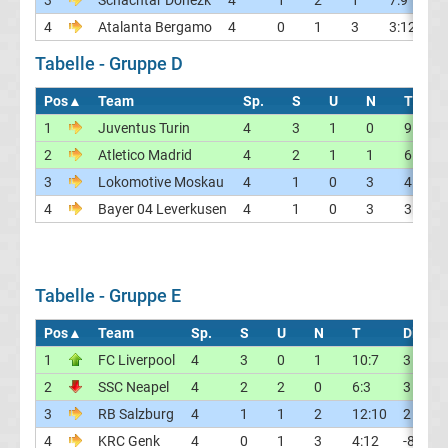
3
Schachtar Donezk
4
1
2
1
7:9
-2
4
Atalanta Bergamo
4
0
1
3
3:12
-9
La
Tabelle - Gruppe D
Liga
Pos
▲
Team
Sp.
S
U
N
T
D
Serie
1
Juventus Turin
4
3
1
0
9:4
2
Atletico Madrid
4
2
1
1
6:4
A
3
Lokomotive Moskau
4
1
0
3
4:7
-
4
Bayer 04 Leverkusen
4
1
0
3
3:7
-
Türk.
Süper
Tabelle - Gruppe E
Lig
Pos
▲
Team
Sp.
S
U
N
T
Diff.
1
FC Liverpool
4
3
0
1
10:7
3
Internat.
2
SSC Neapel
4
2
2
0
6:3
3
3
RB Salzburg
4
1
1
2
12:10
2
Fußball
4
KRC Genk
4
0
1
3
4:12
-8