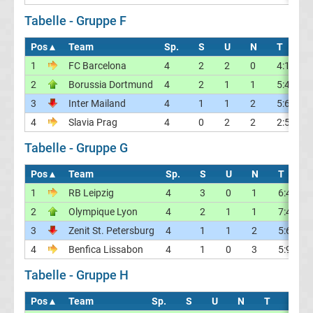
Tabelle - Gruppe F
UEFA
Pos
▲
Team
Sp.
S
U
N
T
Di
Youth
1
FC Barcelona
4
2
2
0
4:1
3
2
Borussia Dortmund
4
2
1
1
5:4
1
League
3
Inter Mailand
4
1
1
2
5:6
-1
4
Slavia Prag
4
0
2
2
2:5
-3
Fußball
Tabelle - Gruppe G
WM
Pos
▲
Team
Sp.
S
U
N
T
Di
Fußball
1
RB Leipzig
4
3
0
1
6:4
2
2
Olympique Lyon
4
2
1
1
7:4
3
EM
3
Zenit St. Petersburg
4
1
1
2
5:6
-1
4
Benfica Lissabon
4
1
0
3
5:9
-4
Frauenfußball
Tabelle - Gruppe H
Amateurfußball
Pos
▲
Team
Sp.
S
U
N
T
Diff.