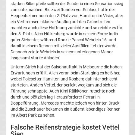
starken Silberpfeile sollten der Scuderia einen Sensationssieg
Top-
Aktuell
zunichte machen. Bis zwei Runden vor Schluss hatte der
Heppenheimer noch den 2. Platz von Hamilton im Visier, aber
ein Verbremser inklusive Ausflug auf den Grünstreifen
Bundesliga
machten auch diese Hoffnung zunichte und so reichte es für
den 3. Platz. Nico Hülkenberg wurde in seinem Force India
Tabelle
guter Siebenter, während Rookie Pascal Wehrlein 16. und
damit in einem Rennen mit vielen Ausfällen Letzter wurde.
Dennoch zeigte Wehrlein in seinem unterlegenen Manor
Bundesliga
insgesamt starke Anlagen.
Unterm Strich hat der Saisonauftakt in Melbourne die hohen
Ergebnisse
Erwartungen erfüllt. Allen voran beim Start ging es heiß her,
wobei Polesetter Hamilton und Rosberg dahinter schlecht
2.
starteten. Anders Vettel, der perfekt wegkam und sich die
Führung schnappte. Auch Kimi Räikkönen rutschte noch
durch und plötzlich lag Herausforderer Ferrari in
Liga
Doppelführung. Mercedes machte jedoch von hinten Druck
und die Zuschauer bekamen ein äußerst lebendiges Rennen
Ergebnisse
im Albert Park zu sehen.
Falsche Reifenstrategie kostet Vettel
3.
Sieg