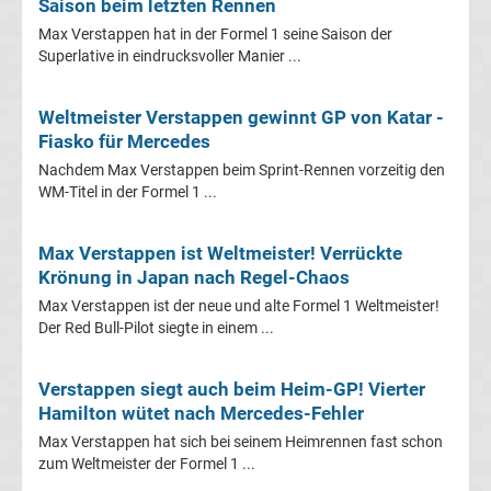
Saison beim letzten Rennen
League
Max Verstappen hat in der Formel 1 seine Saison der
Superlative in eindrucksvoller Manier ...
Ergebnisse
Weltmeister Verstappen gewinnt GP von Katar -
Conference
Fiasko für Mercedes
Nachdem Max Verstappen beim Sprint-Rennen vorzeitig den
League
WM-Titel in der Formel 1 ...
Erg.
Max Verstappen ist Weltmeister! Verrückte
Krönung in Japan nach Regel-Chaos
Conference
Max Verstappen ist der neue und alte Formel 1 Weltmeister!
Der Red Bull-Pilot siegte in einem ...
League
Verstappen siegt auch beim Heim-GP! Vierter
Tabelle
Hamilton wütet nach Mercedes-Fehler
Max Verstappen hat sich bei seinem Heimrennen fast schon
Formel
zum Weltmeister der Formel 1 ...