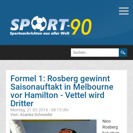
Motorsport
Formel
1
DTM
Formel 1: Rosberg gewinnt
MotoGP
Saisonauftakt in Melbourne
vor Hamilton - Vettel wird
Formel
1
Dritter
Montag, 21.03.2016 - 08:15 Uhr
Alle
Von: Asanka Schneider
Nico
Formel
Rosberg