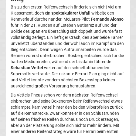
Bis zu den ersten Reifenwechseln änderte sich nicht viel am
Liga
Klassement, doch ein
spektakulärer Unfall
wirbelte den
Rennverlauf durcheinander. McLaren-Pilot
Fernando Alonso
Ergebnisse
fuhr in der 21. Runden auf Esteban Gutierrez auf und der
Bolide des Spaniers überschlug sich doppelt und wurde fast
vollständig zerlegt. Ein heftiger Crash, den aber beide Fahrer
3.
unverletzt überstanden und der wohl auch im Kampf um den
Sieg entschied. Denn wegen Aufräumarbeiten wurde das
Liga
Rennen vorerst unterbrochen. Rosberg entschied sich für die
harten Mediumreifen, während der bis dahin führende
Tabelle
Sebastian Vettel
weiter auf den schnell abbauenden
Supersofts vertraute. Der riskante Ferrari-Plan ging nicht auf
und Vettel konnte vor dem nächsten Boxenstopp keinen
DFB-
ausreichend großen Vorsprung herausfahren.
Da Vettels Pneus schon vor dem nächsten Reifenwechsel
Pokal
einbrachen und seine Boxencrew beim Reifenwechsel etwas
schlampte, kam Vettel hinter den beiden Silberpfeilen zurück
Ergebnisse
auf die Rennstrecke. Zwar konnte er in den Schlussrunden
auf seinen frischen Reifen durchaus noch Druck erzeugen,
aber an der Platzierung sollte sich nichts mehr ändern. Mit
Champions
einer anderen Reifenstrategie wäre für Ferrari beim ersten