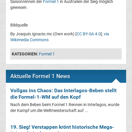
Saisonrennen der
Formel 1
in Australien der Sieg möglich
League
gewesen.
Tabelle
Bildquelle
By Joaquin.ignacio.mc (Own work) [
CC BY-SA 4.0
],
via
Champions
Wikimedia Commons
League
KATEGORIEN:
Formel 1
Ergebnisse
Aktuelle Formel 1 News
Europa
Vollgas ins Chaos: Das Interlagos-Beben stellt
League
die Formel-1-WM auf den Kopf
Nach dem Beben beim Formel 1 Rennen in Interlagos, wurde
Tabelle
der Kampf um die Weltmeisterschaft auf ...
Europa
19. Sieg! Verstappen krönt historische Mega-