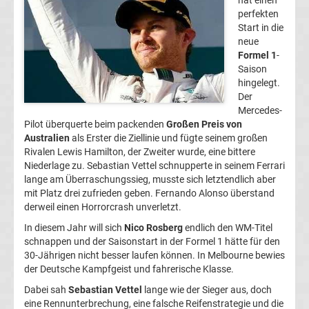
hat einen
perfekten
1
Start in die
neue
Weltmeister
Formel 1
-
Saison
hingelegt.
F1
Der
Mercedes-
Live
Pilot überquerte beim packenden
Großen Preis von
Australien
als Erster die Ziellinie und fügte seinem großen
Rivalen Lewis Hamilton, der Zweiter wurde, eine bittere
Ticker
Niederlage zu. Sebastian Vettel schnupperte in seinem Ferrari
lange am Überraschungssieg, musste sich letztendlich aber
Formel
mit Platz drei zufrieden geben. Fernando Alonso überstand
derweil einen Horrorcrash unverletzt.
1
In diesem Jahr will sich
Nico Rosberg
endlich den WM-Titel
schnappen und der Saisonstart in der Formel 1 hätte für den
30-Jährigen nicht besser laufen können. In Melbourne bewies
heute
der Deutsche Kampfgeist und fahrerische Klasse.
Dabei sah
Ergebnisse
Sebastian Vettel
lange wie der Sieger aus, doch
eine Rennunterbrechung, eine falsche Reifenstrategie und die