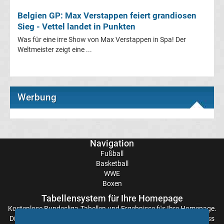
1
Belgien GP: Max Verstappen feiert grandiosen
Sieg - Vettel landet in Punkten
Rennkalender
Was für eine irre Show von Max Verstappen in Spa! Der
Weltmeister zeigt eine ...
Transfergerüchte
WWE
Werbung
News
Boxen
Navigation
Fußball
News
Basketball
WWE
DAZN
Boxen
Tabellensystem für Ihre Homepage
Programm
Kostenlose
Bundesliga-Tabellen
und Ergebnisse für Ihre Homepage.
Die Aktualisierung der Ergebnisse erfolgt alle paar Minuten, sodass