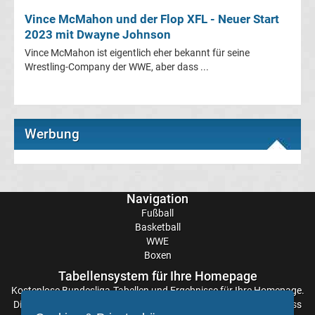
Eishockey
Vince McMahon und der Flop XFL - Neuer Start
2023 mit Dwayne Johnson
live
Vince McMahon ist eigentlich eher bekannt für seine
Wrestling-Company der WWE, aber dass ...
im
TV
Werbung
Tabellen
&
Ergebnisse
International:
Navigation
La
Fußball
Basketball
Liga
WWE
Boxen
Ergebnisse
Tabellensystem für Ihre Homepage
Kostenlose
Bundesliga-Tabellen
und Ergebnisse für Ihre Homepage.
Die Aktualisierung der Ergebnisse erfolgt alle paar Minuten, sodass
La