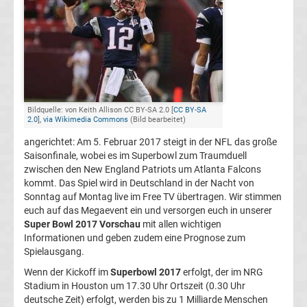
Bundesliga
Ergebnisse
2.
Bildquelle: von Keith Allison CC BY-SA 2.0 [
CC BY-SA
Liga
2.0
],
via Wikimedia Commons
(Bild bearbeitet)
angerichtet: Am 5. Februar 2017 steigt in der NFL das große
Ergebnisse
Saisonfinale, wobei es im Superbowl zum Traumduell
zwischen den New England Patriots um Atlanta Falcons
kommt. Das Spiel wird in Deutschland in der Nacht von
3.
Sonntag auf Montag live im Free TV übertragen. Wir stimmen
euch auf das Megaevent ein und versorgen euch in unserer
Liga
Super Bowl 2017 Vorschau
mit allen wichtigen
Informationen und geben zudem eine Prognose zum
Spielausgang.
Ergebnisse
Wenn der Kickoff im
Superbowl 2017
erfolgt, der im NRG
Stadium in Houston um 17.30 Uhr Ortszeit (0.30 Uhr
3.
deutsche Zeit) erfolgt, werden bis zu 1 Milliarde Menschen