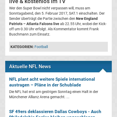
live & kostenlos im TV
League
Wer den Super Bowl nicht verpassen will, muss am
Sonntagabend, den 5. Februar 2017, SAT.1 einschalten. Der
Erg.
Sender überträgt die Partie zwischen den
New England
Patriots – Atlanta Falcons live
ab 22.55 Uhr, wobei der Kick-
off um 0.30 Uhr erfolgt. Als Kommentator kommt Frank
Conference
Buschmann zum Einsatz.
League
KATEGORIEN:
Football
Tabelle
Aktuelle NFL News
Formel
NFL plant acht weitere Spiele international
1
austragen – Pläne in der Schublade
Die NFL hat erst am gestrigen Sonntag einen Halt in der
Rennkalender
Münchener Allianz Arena gemacht. ...
Transfergerüchte
SF 49ers deklassieren Dallas Cowboys - Auch