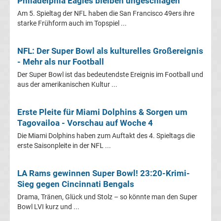
Philadelphia Eagles bleiben ungeschlagen
WWE
Am 5. Spieltag der NFL haben die San Francisco 49ers ihre
starke Frühform auch im Topspiel ...
News
NFL: Der Super Bowl als kulturelles Großereignis
Boxen
- Mehr als nur Football
Der Super Bowl ist das bedeutendste Ereignis im Football und
News
aus der amerikanischen Kultur ...
DAZN
Erste Pleite für Miami Dolphins & Sorgen um
Tagovailoa - Vorschau auf Woche 4
Programm
Die Miami Dolphins haben zum Auftakt des 4. Spieltags die
erste Saisonpleite in der NFL ...
&
LA Rams gewinnen Super Bowl! 23:20-Krimi-
Infos
Sieg gegen Cincinnati Bengals
Drama, Tränen, Glück und Stolz – so könnte man den Super
Telekom
Bowl LVI kurz und ...