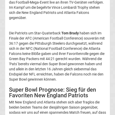
das Football-Mega-Event live an ihren TV-Geräten verfolgen.
Liga
Im Kampf um die begehrte Vince Lombardi Trophy stehen
sich die New England Patriots und Atlanta Falcons
Tabelle
gegenüber.
DFB-
Die Patriots um Star-Quaterback
Tom Brady
haben sich im
Finale der AFC (American Football Conference) souverän mit
Pokal
36:17 gegen die Pittsburgh Steelers durchgesetzt, während
sich in der NFC (National Football Conference) die Atlanta
Falcons keine Blöße gaben und ihrer Favoritenrolle gegen die
Ergebnisse
Green Bay Packers mit 44:21 gerecht wurden. Während die
'Pats' bereits viermal den Super Bowl gewonnen haben und
Champions
und allein in den letzten 16 Jahren gleich siebenmal das
Endspiel der NFL erreichten, haben die Falcons noch nie den
Super Bowl gewinnen können.
League
Super Bowl Prognose: Sieg für den
Tabelle
Favoriten New England Patriots
Mit New England und Atlanta stehen sich aber fraglos die
Champions
beiden besten Teams der diesjährigen Saison gegenüber,
sodass wir uns auf einen spannendes Match freuen, auf dass