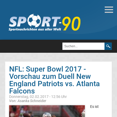
Football
Alle
Super
Bowl
NFL: Super Bowl 2017 -
Gewinner
Vorschau zum Duell New
Top-
England Patriots vs. Atlanta
Aktuell
Falcons
Donnerstag, 02.02.2017 - 12:56 Uhr
Bundesliga
Von: Asanka Schneider
Es ist
Tabelle