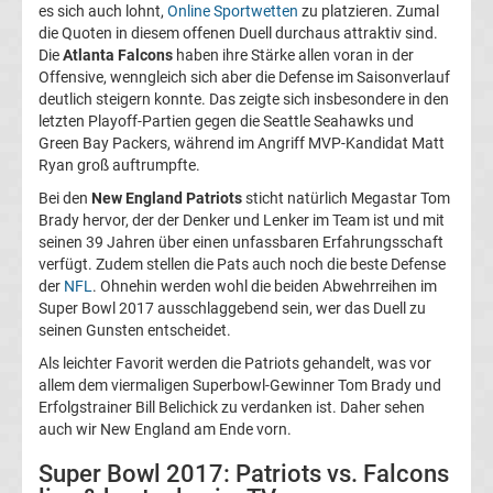
es sich auch lohnt,
Online Sportwetten
zu platzieren. Zumal
League
die Quoten in diesem offenen Duell durchaus attraktiv sind.
Die
Atlanta Falcons
haben ihre Stärke allen voran in der
Ergebnisse
Offensive, wenngleich sich aber die Defense im Saisonverlauf
deutlich steigern konnte. Das zeigte sich insbesondere in den
letzten Playoff-Partien gegen die Seattle Seahawks und
Europa
Green Bay Packers, während im Angriff MVP-Kandidat Matt
Ryan groß auftrumpfte.
League
Bei den
New England Patriots
sticht natürlich Megastar Tom
Brady hervor, der der Denker und Lenker im Team ist und mit
Tabelle
seinen 39 Jahren über einen unfassbaren Erfahrungsschaft
verfügt. Zudem stellen die Pats auch noch die beste Defense
der
NFL
. Ohnehin werden wohl die beiden Abwehrreihen im
Europa
Super Bowl 2017 ausschlaggebend sein, wer das Duell zu
seinen Gunsten entscheidet.
League
Als leichter Favorit werden die Patriots gehandelt, was vor
allem dem viermaligen Superbowl-Gewinner Tom Brady und
Ergebnisse
Erfolgstrainer Bill Belichick zu verdanken ist. Daher sehen
auch wir New England am Ende vorn.
Conference
Super Bowl 2017: Patriots vs. Falcons