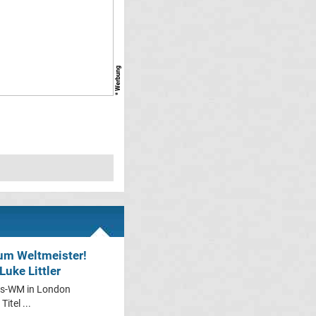
* Werbung
um Weltmeister!
uke Littler
rts-WM in London
itel ...