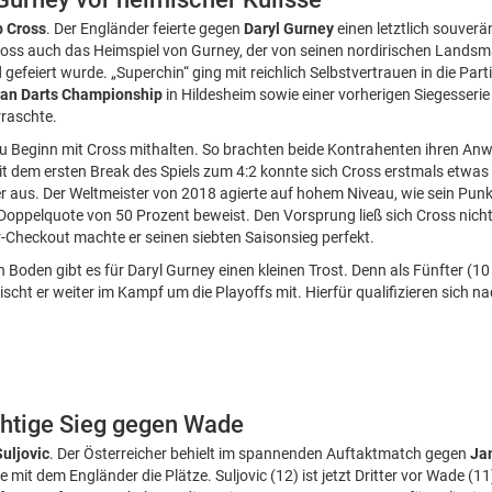
 Cross
. Der Engländer feierte gegen
Daryl Gurney
einen letztlich souver
ross auch das Heimspiel von Gurney, der von seinen nordirischen Landsm
efeiert wurde. „Superchin“ ging mit reichlich Selbstvertrauen in die Par
an Darts Championship
in Hildesheim sowie einer vorherigen Siegesserie 
rraschte.
 Beginn mit Cross mithalten. So brachten beide Kontrahenten ihren Anwu
it dem ersten Break des Spiels zum 4:2 konnte sich Cross erstmals etwas
r aus. Der Weltmeister von 2018 agierte auf hohem Niveau, wie sein Pun
Doppelquote von 50 Prozent beweist. Den Vorsprung ließ sich Cross nic
Checkout machte er seinen siebten Saisonsieg perfekt.
n Boden gibt es für Daryl Gurney einen kleinen Trost. Denn als Fünfter (1
scht er weiter im Kampf um die Playoffs mit. Hierfür qualifizieren sich n
ichtige Sieg gegen Wade
uljovic
. Der Österreicher behielt im spannenden Auftaktmatch gegen
Ja
mit dem Engländer die Plätze. Suljovic (12) ist jetzt Dritter vor Wade (1