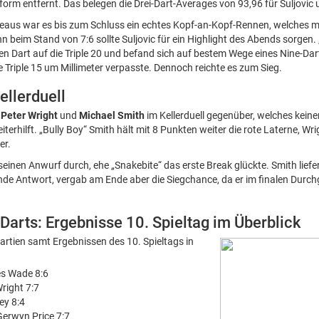
form entfernt. Das belegen die Drei-Dart-Averages von 93,96 für Suljovic
eaus war es bis zum Schluss ein echtes Kopf-an-Kopf-Rennen, welches m
 beim Stand von 7:6 sollte Suljovic für ein Highlight des Abends sorgen. 
en Dart auf die Triple 20 und befand sich auf bestem Wege eines Nine-Dart
die Triple 15 um Millimeter verpasste. Dennoch reichte es zum Sieg.
ellerduell
h
Peter Wright
und
Michael Smith
im Kellerduell gegenüber, welches kein
terhilft. „Bully Boy“ Smith hält mit 8 Punkten weiter die rote Laterne, Wri
er.
 seinen Anwurf durch, ehe „Snakebite“ das erste Break glückte. Smith lie
de Antwort, vergab am Ende aber die Siegchance, da er im finalen Durch
arts: Ergebnisse 10. Spieltag im Überblick
Partien samt Ergebnissen des 10. Spieltags in
es Wade 8:6
right 7:7
ey 8:4
Gerwyn Price 7:7