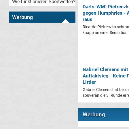
Wie funktionieren Sportwetten?
Darts-WM: Pietreczk
gegen Humphries - 
Werbung
raus
Ricardo Pietreczko schra
knapp an einer Sensation 
Gabriel Clemens mit
Auftaktsieg - Keine 
Littler
Gabriel Clemens hat bei 
souverän die 3. Runde errei
Werbung