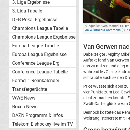
3. Liga Ergebnisse
3. Liga Tabelle
DFB-Pokal Ergebnisse
Bildquelle: Sven Mandel CC BY-
Champions League Tabelle
via Wikimedia Commons
(Bild 
Champions League Ergebnisse
Europa League Tabelle
Van Gerwen nac
Europa League Ergebnisse
Dabei zeigte „Mighty Mike“
Auftakt fand Van Gerwen ü
Conference League Erg.
das zu nutzen und ging mi
Conference League Tabelle
während MvG eine eindruck
schraubte auch seinen Dre
Formel 1 Rennkalender
Price wusste sich aber zu
Transfergerüchte
vier Punkte zum Leg-Gewin
WWE News
nicht zumachen konnte. Er
Zwölf-Darter glückte Van
Boxen News
Dennoch kostete das Remi
DAZN Programm & Infos
Weltranglistenerste mit 14
Telekom Eishockey live im TV
Cross bezwingt 