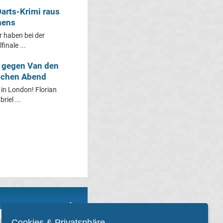
Darts-Krimi raus
emens
r haben bei der
inale ...
gegen Van den
tschen Abend
 in London! Florian
iel ...
Cookies & Privatsphäre