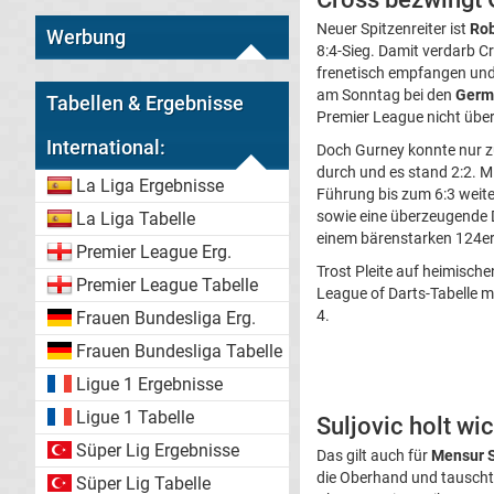
Neuer Spitzenreiter ist
Rob
Werbung
8:4-Sieg. Damit verdarb C
frenetisch empfangen und g
am Sonntag bei den
Germ
Tabellen & Ergebnisse
Premier League nicht übe
International:
Doch Gurney konnte nur zu
durch und es stand 2:2. M
La Liga Ergebnisse
Führung bis zum 6:3 weite
sowie eine überzeugende 
La Liga Tabelle
einem bärenstarken 124er-
Premier League Erg.
Trost Pleite auf heimische
Premier League Tabelle
League of Darts-Tabelle mi
4.
Frauen Bundesliga Erg.
Frauen Bundesliga Tabelle
Ligue 1 Ergebnisse
Ligue 1 Tabelle
Suljovic holt w
Süper Lig Ergebnisse
Das gilt auch für
Mensur S
die Oberhand und tauschte 
Süper Lig Tabelle