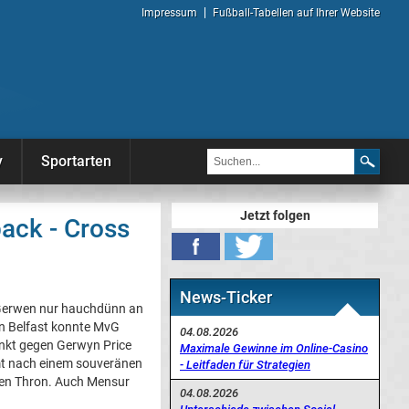
Impressum
Fußball-Tabellen auf Ihrer Website
y
Sportarten
Jetzt folgen
ack - Cross
News-Ticker
 Gerwen nur hauchdünn an
in Belfast konnte MvG
04.08.2026
unkt gegen Gerwyn Price
Maximale Gewinne im Online-Casino
mt nach einem souveränen
- Leitfaden für Strategien
en Thron. Auch Mensur
04.08.2026