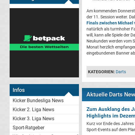
Am kommenden Donnerstag 
der 11. Session weiter. D
Finals zwischen Michael
natürlich als turmhoher Fa
will, kann alle Spiele der
Neukunden werden vom Str
Monat herzlich empfangen. 
eingebundenen Banner ab
KATEGORIEN:
Darts
Infos
Aktuelle Darts Ne
Kicker Bundesliga News
Zum Ausklang des Ja
Kicker 2. Liga News
Highlights im Dezem
Kicker 3. Liga News
Kurz vor Ende des Jahres
Sport-Ratgeber
Sport-Events auf dem Plan.