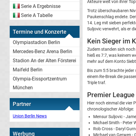
Akteure weit von ihrer Top
Serie A Ergebnisse
Trotz überschaubaren Niv
Serie A Tabelle
Paukenschlag endete. Denn
14. Leg mit sieben perfekt
Suljovic verwehrt, als er 
Termine und Konzerte
Kein Sieger im K
Olympiastadion Berlin
Zudem standen sich noc
Mercedes-Benz Arena Berlin
hieß es 7:7, was keinem wei
Stadion An der Alten Försterei
mehr auf dem Konto Siebt
Maifeld Berlin
Bis zum 5:5 brachte jeder
einem Re-Break die passen
Olympia-Eissportzentrum
Triple traf.
München
Premier League D
Hier noch einmal die vier 
Partner
chronologischer Abfolge:
Union Berlin News
Mensur Suljovic - Jam
Michael Smith - Peter W
Rob Cross - Daryl Gurn
Werbung
Michael van Gerwen - 