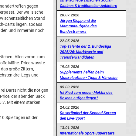
Unterschiede zwischen Social-
Casinos & traditonellen Anbietern
inandertreffen gegen
rpasst. Der walisische
28.07.2026
zwischenzeitlichen Stand
Jürgen Klopp und die
h-Darts liegen, sodass
Mammutaufgabe des
enden und immerhin noch
Bundestrainers
22.05.2026
Top-Talente der 2. Bundesliga
2025/26: Marktwerte und
chen. Allen voran zum
Transferkandidaten
große Mühe. Price wusste
19.03.2026
das große Zittern,
Supplements helfen beim
ächsten drei Legs und
Muskelaufbau - Tipps & Hinweise
05.03.2026
ei Darts nicht die nötigen
Ist Riad zum neuen Mekka des
Price, der aber den Sack
Boxens aufgestiegen?
:7. Mit einem starken
24.02.2026
So verändert der Second Screen
10 Spieltagen ist der
den Live-Sport
13.01.2026
Internationale Sport-Superstars