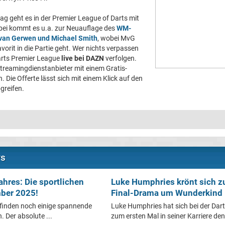
geht es in der Premier League of Darts mit
abei kommt es u.a. zur Neuauflage des
WM-
 van Gerwen und Michael Smith
, wobei MvG
vorit in die Partie geht. Wer nichts verpassen
 Darts Premier League
live bei DAZN
verfolgen.
eamingdienstanbieter mit einem Gratis-
Die Offerte lässt sich mit einem Klick auf den
greifen.
ws
hres: Die sportlichen
Luke Humphries krönt sich z
ber 2025!
Final-Drama um Wunderkind L
 finden noch einige spannende
Luke Humphries hat sich bei der Da
 Der absolute ...
zum ersten Mal in seiner Karriere den T