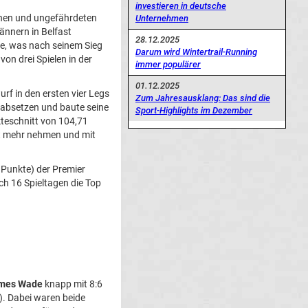
investieren in deutsche
änen und ungefährdeten
Unternehmen
ännern in Belfast
28.12.2025
tie, was nach seinem Sieg
Darum wird Wintertrail-Running
von drei Spielen in der
immer populärer
01.12.2025
rf in den ersten vier Legs
Zum Jahresausklang: Das sind die
 absetzen und baute seine
Sport-Highlights im Dezember
kteschnitt von 104,71
ht mehr nehmen und mit
0 Punkte) der Premier
ach 16 Spieltagen die Top
mes Wade
knapp mit 8:6
1). Dabei waren beide