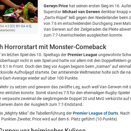
Gerwyn Price
hat seinen ersten Sieg im 16. Aufe
Superstar
Michael van Gerwen
denkbar knapp ve
„Darts-Rüpel“ ließ gegen den Niederländer beim 
von 7:6 im entscheidenden Durchgang zwei Matc
SA 4.0 [
CC BY-SA 4.0
],
Van Gerwen auf der Zielgeraden die Pleite abw
bearbeitet)
zum 7:7-Unentschieden ausgleichen konnte.
h Horrorstart mit Monster-Comeback
 im letzten Spiel des 10. Spieltags der
Premier League
ungewohnte Schwä
berhaupt nicht in sein Spiel und hatte vor allem mit den Doppelfeldern 
t 5:1 in Front. Doch den Sieg vor Augen begann beim „Iceman“ auf einmal 
svolle Aufholjagd startete. Der amtierende Weltmeister holte sich die n
i-Dart-Average wieder auf über 100 Punkte.
 Wehr zu setzen und gewann das zwölfte Leg, auch weil Van Gerwen mit dr
n eintüten konnte. Somit stand es 7:5 für den ehemaligen Rugby-Spieler 
 verpasste zweimal die siegbringende Doppel 20 und MvG verkürzte auf 6
 Gerwen dann der Ausgleich zum 7:7-Endstand.
s „Mighty Mike“ die Tabellenführung der
Premier League of Darts
. Nach 
 Punkten Zweiter, Price wird auf dem 6. Platz geführt (10 Punkte).
Gurney vor heimischer Kulisse