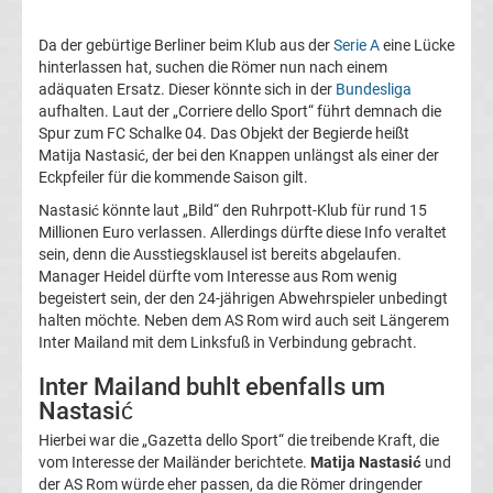
La
Da der gebürtige Berliner beim Klub aus der
Serie A
eine Lücke
hinterlassen hat, suchen die Römer nun nach einem
Liga
adäquaten Ersatz. Dieser könnte sich in der
Bundesliga
aufhalten. Laut der „Corriere dello Sport“ führt demnach die
Spur zum FC Schalke 04. Das Objekt der Begierde heißt
Serie
Matija Nastasić, der bei den Knappen unlängst als einer der
Eckpfeiler für die kommende Saison gilt.
A
Nastasić könnte laut „Bild“ den Ruhrpott-Klub für rund 15
Millionen Euro verlassen. Allerdings dürfte diese Info veraltet
Türk.
sein, denn die Ausstiegsklausel ist bereits abgelaufen.
Manager Heidel dürfte vom Interesse aus Rom wenig
begeistert sein, der den 24-jährigen Abwehrspieler unbedingt
Süper
halten möchte. Neben dem AS Rom wird auch seit Längerem
Inter Mailand mit dem Linksfuß in Verbindung gebracht.
Lig
Inter Mailand buhlt ebenfalls um
Nastasić
Internat.
Hierbei war die „Gazetta dello Sport“ die treibende Kraft, die
vom Interesse der Mailänder berichtete.
Matija Nastasić
und
Fußball
der AS Rom würde eher passen, da die Römer dringender