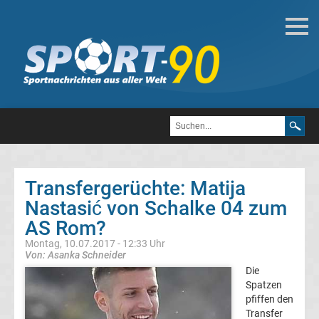
Fußball
Bundesliga
2.
Liga
Transfergerüchte: Matija
3.
Nastasić von Schalke 04 zum
AS Rom?
Liga
Montag, 10.07.2017 - 12:33 Uhr
Von: Asanka Schneider
DFB-
Die
Spatzen
pfiffen den
Pokal
Transfer