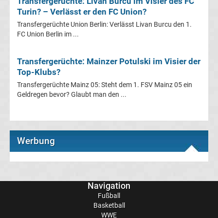
Transfergerüchte: Livan Burcu im Visier des FC
Turin? – Verlässt er den FC Union?
Fußballklubs
Transfergerüchte Union Berlin: Verlässt Livan Burcu den 1.
FC Union Berlin im ...
Fußball
Bundesliga
Transfergerüchte: Mainzer Potulski im Visier der
Top-Klubs?
2.
Transfergerüchte Mainz 05: Steht dem 1. FSV Mainz 05 ein
Geldregen bevor? Glaubt man den ...
Liga
3.
Werbung
Liga
DFB-
Navigation
Fußball
Pokal
Basketball
WWE