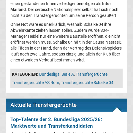
einen gestandenen Innenverteidiger benötigen als
Inter
UEFA
Mailand
. Der serbische Nationalspieler selbst hat sich noch
nicht zu den Transfergerüchten um seine Person geäußert.
Youth
Ohne Not wäre es unerklärlich, weshalb Schalke 04 ihre
Abwehrkante ziehen lassen sollen. Zudem würde S04-
Manager Heidel nur eine weitere Baustelle eröffnen, die nicht
League
eröffnet werden muss. Schalke 04 hält in der Causa Nastasić
alle Fäden in der Hand, denn der Vertrag des Defensivspielers
Fußball
läuft noch zwei Jahre, sodass einzig und allein der Klub über
einen etwaigen Verkauf bestimmen wird.
WM
KATEGORIEN:
Bundesliga
,
Serie A
,
Transfergerüchte
,
Fußball
Transfergerüchte AS Rom
,
Transfergerüchte Schalke 04
EM
Aktuelle Transfergerüchte
Frauenfußball
Top-Talente der 2. Bundesliga 2025/26:
Marktwerte und Transferkandidaten
Amateurfußball