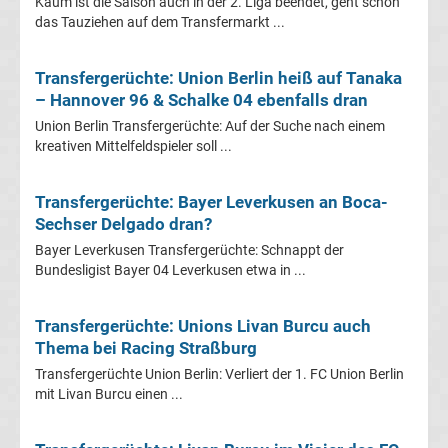
Kaum ist die Saison auch in der 2. Liga beendet, geht schon
das Tauziehen auf dem Transfermarkt ...
Transfergerüchte
Transfergerüchte: Union Berlin heiß auf Tanaka
Transferticker
– Hannover 96 & Schalke 04 ebenfalls dran
Union Berlin Transfergerüchte: Auf der Suche nach einem
-
kreativen Mittelfeldspieler soll ...
Meldungen
Transfergerüchte: Bayer Leverkusen an Boca-
Sechser Delgado dran?
vom
Bayer Leverkusen Transfergerüchte: Schnappt der
Bundesligist Bayer 04 Leverkusen etwa in ...
Transfermarkt
Transfergerüchte: Unions Livan Burcu auch
Trainerentlassungen
Thema bei Racing Straßburg
Transfergerüchte Union Berlin: Verliert der 1. FC Union Berlin
Bundesliga
mit Livan Burcu einen ...
Porträts