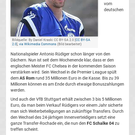
vom
Champions
deutschen
League
Europa
Bildquelle: By Daniel Kraski CC BY-SA 2.0 [
CC BY-SA
2.0
],
via Wikimedia Commons
(Bild bearbeitet)
League
Nationalspieler Antonio Rüdiger schon länger von den
Dächern. Nun ist seit dem Wochenende klar, dass er den
englischen Meister FC Chelsea in der kommenden Saison
Europa
verstärken wird. Sein Wechsel in die Premier League spült
dem
AS Rom
rund 35 Millionen Euro in die Kasse. Bis zu 39
Conference
Millionen können es am Ende durch etwaige Bonuszahlungen
werden.
League
Und auch der VfB Stuttgart erhält zwischen 3 bis 5 Millionen
Euro, da man beim Verkauf Rüdigers vor einem Jahr sicherte
man sich Weiterbeteiligungen an zukünftige Transfers. Durch
Premier
den Wechsel des 24-järhigen Innenverteidigers setzt eine
ganze Transfer-Rochade ein, die nun den
FC Schalke 04
zu
League
treffen scheint.