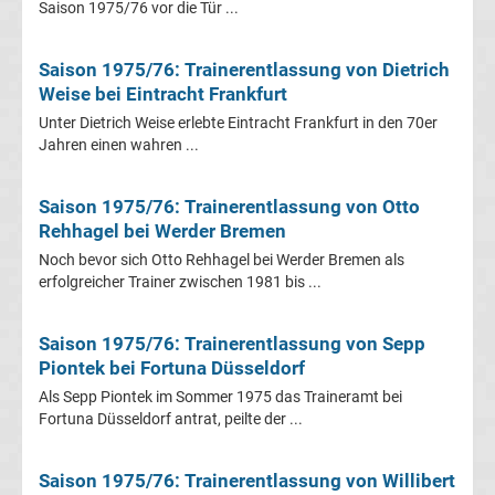
Saison 1975/76 vor die Tür ...
Fußballklubs
Saison 1975/76: Trainerentlassung von Dietrich
Fußball
Weise bei Eintracht Frankfurt
Unter Dietrich Weise erlebte Eintracht Frankfurt in den 70er
Bundesliga
Jahren einen wahren ...
2.
Saison 1975/76: Trainerentlassung von Otto
Rehhagel bei Werder Bremen
Liga
Noch bevor sich Otto Rehhagel bei Werder Bremen als
erfolgreicher Trainer zwischen 1981 bis ...
3.
Saison 1975/76: Trainerentlassung von Sepp
Liga
Piontek bei Fortuna Düsseldorf
Als Sepp Piontek im Sommer 1975 das Traineramt bei
DFB-
Fortuna Düsseldorf antrat, peilte der ...
Pokal
Saison 1975/76: Trainerentlassung von Willibert