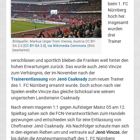
beim 1. FC
Champions
Nürnberg
hoch her.
Insgesamt
League
wurden
drei
Europa
Trainer
Bildquelle: Markus Unger from Vienna, Austria CC BY-
SA 2.0 [
CC BY-SA 2.0
],
via Wikimedia Commons
(Bild
bearbeitet)
League
verschlissen und sportlich blieben die Franken weit hinter den
hohen Erwartungen zurück. Das wurde auch Jenö Vincze
Europa
zum Verhängnis, der im November nach der
Trainerentlassung
von
Jenö Csaknady
zum neuen Trainer
des 1. FC Nürnberg ernannt wurde. Doch schon nach vier
Conference
Spielen ereilte Vincze das gleiche Schicksal wie seinem
ungarischen Landsmann Csaknady.
League
Nach einem mageren 1:1 gegen Aufsteiger Mainz 05 am 12.
Spieltag sahen sich die FCN-Verantwortlichen zum Handeln
Premier
gezwungen und entschieden sich für eine Entlassung von
Cheftrainer Jenö Csaknady. Als Nachfolger schaute man sich
in den eigenen Reihen um und vertraute auf
Jenö Vincze
, der
League
bis dahin die Amateurmannschaft des 1. FC Nürnberg