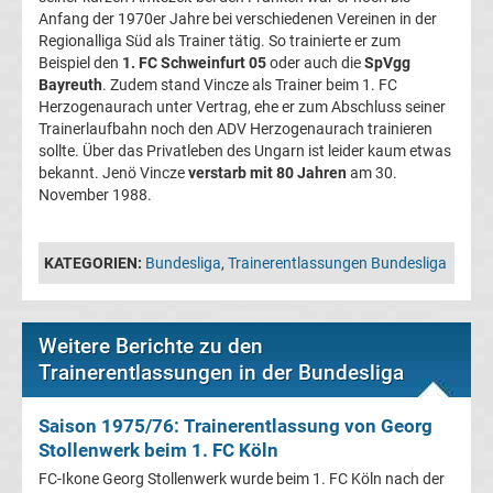
Anfang der 1970er Jahre bei verschiedenen Vereinen in der
Transfergerüchte
Regionalliga Süd als Trainer tätig. So trainierte er zum
Beispiel den
1. FC Schweinfurt 05
oder auch die
SpVgg
Bayreuth
. Zudem stand Vincze als Trainer beim 1. FC
Transferticker
Herzogenaurach unter Vertrag, ehe er zum Abschluss seiner
Trainerlaufbahn noch den ADV Herzogenaurach trainieren
-
sollte. Über das Privatleben des Ungarn ist leider kaum etwas
bekannt. Jenö Vincze
verstarb mit 80 Jahren
am 30.
November 1988.
Meldungen
vom
KATEGORIEN:
Bundesliga
,
Trainerentlassungen Bundesliga
Transfermarkt
Weitere Berichte zu den
Trainerentlassungen
Trainerentlassungen in der Bundesliga
Bundesliga
Saison 1975/76: Trainerentlassung von Georg
Stollenwerk beim 1. FC Köln
Porträts
FC-Ikone Georg Stollenwerk wurde beim 1. FC Köln nach der