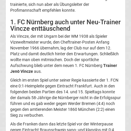
trainierte, sich nun aber als Übungsleiter der
La
Profimannschaft empfehlen konnte.
1. FC Nürnberg auch unter Neu-Trainer
Liga
Vincze enttäuschend
Als Vincze, der mit Ungarn bei der WM 1938 als Spieler
Serie
Vizeweltmeister wurde, den Cheftrainer-Posten Anfang
November 1966 übernahm, lag der Club nur auf dem 12.
A
Platz und damit deutlich hinter den Erwartungen. Schließlich
wollte man oben mitmischen. Doch der sportliche
Aufschwung blieb unter dem neuen 1. FC Nürnberg
Trainer
Türk.
Jenö Vincze
aus.
Gleich im ersten Spiel unter seiner Regie kassierte der 1. FCN
Süper
eine 0:1-Heimpleite gegen Eintracht Frankfurt. Auch in den
folgenden beiden Partien des 14. und 15. Spieltags konnte
Lig
der damals 58-Jährige die Nürnberger nicht in die Erfolgsspur
führen und es gab weder gegen Werder Bremen (4:4) noch
gegen den amtierenden Meister 1860 München (2:2) einen
Internat.
Sieg zu verbuchen.
Als die Franken dann das letzte Spiel vor der Winterpause
Fußball
gegen Eintracht Braunschweig sang- und klanglos mit 0:4