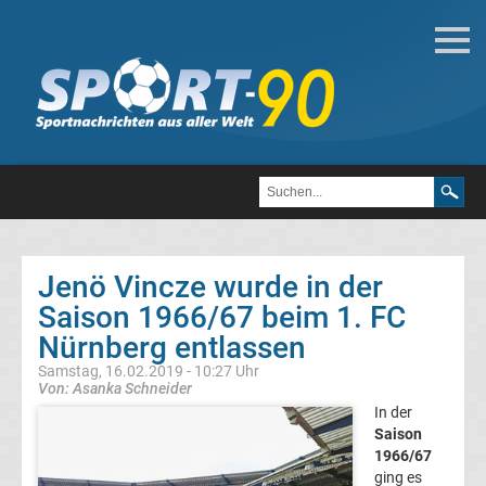
Fußball
Bundesliga
2.
Liga
Jenö Vincze wurde in der
3.
Saison 1966/67 beim 1. FC
Nürnberg entlassen
Liga
Samstag, 16.02.2019 - 10:27 Uhr
Von: Asanka Schneider
DFB-
In der
Saison
1966/67
Pokal
ging es