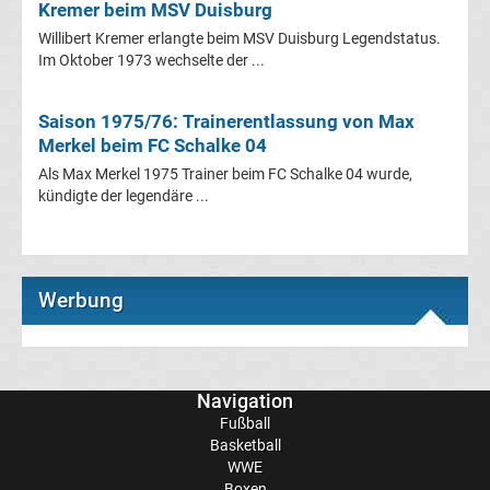
Kremer beim MSV Duisburg
Champions
Willibert Kremer erlangte beim MSV Duisburg Legendstatus.
Im Oktober 1973 wechselte der ...
League
Saison 1975/76: Trainerentlassung von Max
Europa
Merkel beim FC Schalke 04
Als Max Merkel 1975 Trainer beim FC Schalke 04 wurde,
League
kündigte der legendäre ...
Europa
Conference
Werbung
League
Navigation
Premier
Fußball
Basketball
League
WWE
Boxen