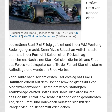
Großen
1
Preis von
Kanada
einen
Weltmeister
F1
Bildquelle: von Morio (Eigenes Werk) CC BY-SA 3.0 [
CC
BY-SA 3.0
],
via Wikimedia Commons
(Bild bearbeitet)
Live
souveränen Start-Ziel-Erfolg gefeiert und in der WM-Wertung
Boden gut gemacht. Denn Rivale Sebastian Vettel musste
erstmals in der
Formel 1
Saison einen Rückschlag
Ticker
hinnehmen. Nach einer Start-Kollision, die ihn bis ans Ende
des Feldes zurückspulte, schaffte der Ferrari-Star eine starke
Formel
Aufholjagd und wurde am Ende Vierter.
Zehn Jahre nach seinem ersten Karrieresieg hat
Lewis
1
Hamilton
erneut auf dem Hochgeschwindigkeitskurs von
Montrwal gewonnen. Hinter ihm vervollständigten
Teamkollege Valtteri Bottas und Daniel Ricciardo im Red Bull
heute
das Podium. Ferrari erwischte in Kanada einen gebrauchten
Tag, denn Vettel und Räikkönen mussten sich mit den
Ergebnisse
Rängen vier und sieben zufrieden geben.