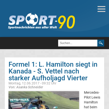
Motorsport
Formel
1
DTM
Formel 1: L. Hamilton siegt in
MotoGP
Kanada - S. Vettel nach
starker Aufholjagd Vierter
Formel
1
Montag, 12.06.2017 - 09:32 Uhr
Von: Asanka Schneider
Alle
Mercedes-
Pilot Lewis
Hamilton
Formel
hat beim