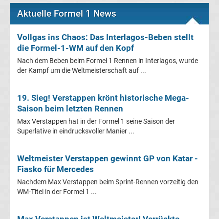
League
Aktuelle Formel 1 News
Tabelle
Vollgas ins Chaos: Das Interlagos-Beben stellt
die Formel-1-WM auf den Kopf
Champions
Nach dem Beben beim Formel 1 Rennen in Interlagos, wurde
der Kampf um die Weltmeisterschaft auf ...
League
19. Sieg! Verstappen krönt historische Mega-
Ergebnisse
Saison beim letzten Rennen
Max Verstappen hat in der Formel 1 seine Saison der
Superlative in eindrucksvoller Manier ...
Europa
League
Weltmeister Verstappen gewinnt GP von Katar -
Fiasko für Mercedes
Tabelle
Nachdem Max Verstappen beim Sprint-Rennen vorzeitig den
WM-Titel in der Formel 1 ...
Europa
Max Verstappen ist Weltmeister! Verrückte