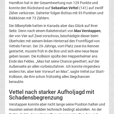
Hamilton hat in der Gesamtwertung nun 129 Punkte und
Top-
Aktuell
konnte den Rückstand auf
Sebastian Vettel
(141) auf zwölf
Zäher verkürzen. Dahinter folgen Bottas mit 93 Punkten und
Räikkönen mit 73 Zählern.
Bundesliga
Die Silberpfeile hatten in Kanada aber das Glück auf ihrer
Seite. Denn nach einem Raketenstart von
Max Verstappen
,
Tabelle
der von Vier auf Zwei vorschoss, beschädigte dieser beim
Überholen mit seinem linken Hinterrad den Frontflügel von
Bundesliga
Vettels Ferrari. Der 29-Jährige, vom Platz zwei ins Rennen
gestartet, musste früh in die Box und sich eine neue Nase
geben lassen. Die Kollision spülte den Heppenheimer ans
Ergebnisse
Ende des Feldes. „Max hat seine Chance gewittert, auf der
Außenseite an allen vorbeizufahren. Ich konnte nirgendwo
2.
anders hin, aber kein Vorwurf an Max“, sagte Vettel zur Start-
Kollision, die ihm schon frühzeitig alles Siegchancen
beraubte.
Liga
Vettel nach starker Aufholjagd mit
Ergebnisse
Schadensbegrenzung
Verstappen konnte aber nicht lange seine Position halten und
3.
mussten seinen Boliden technisch bedingt abstellen. An der