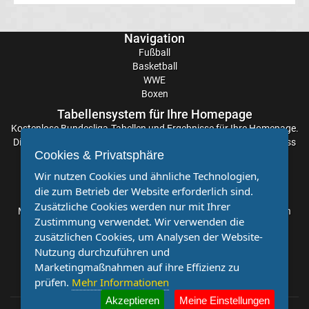
1
Navigation
Rennkalender
Fußball
Basketball
Transfergerüchte
WWE
Boxen
Tabellensystem für Ihre Homepage
WWE
Kostenlose
Bundesliga-Tabellen
und Ergebnisse für Ihre Homepage.
Die Aktualisierung der Ergebnisse erfolgt alle paar Minuten, sodass
News
Cookies & Privatsphäre
Sie stets auf dem Laufenden sind. Einfache und schnelle
Einbindung.
Wir nutzen Cookies und ähnliche Technologien,
Boxen
die zum Betrieb der Website erforderlich sind.
Partnervereine
Zusätzliche Cookies werden nur mit Ihrer
Möchten Sie, dass auch Ihr Verein mehr Beachtung findet? Dann
News
Zustimmung verwendet. Wir verwenden die
sind Sie bei uns genau richtig. Wir suchen Ihren Verein für eine
zusätzlichen Cookies, um Analysen der Website-
kostenlose Kooperation. Veröffentlichen Sie Ihre Spielberichte,
Nutzung durchzuführen und
DAZN
Sportnachrichten und Aufrufe bei uns!
Marketingmaßnahmen auf ihre Effizienz zu
prüfen.
Mehr Informationen
Programm
Akzeptieren
Meine Einstellungen