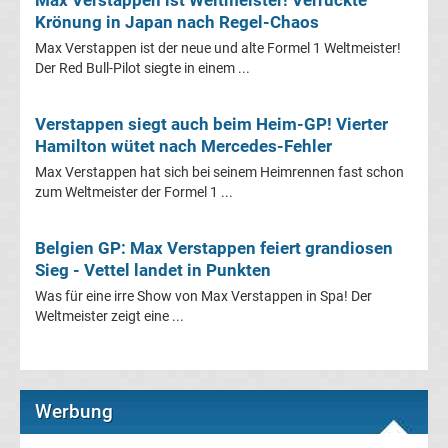
League
Krönung in Japan nach Regel-Chaos
Max Verstappen ist der neue und alte Formel 1 Weltmeister!
Ergebnisse
Der Red Bull-Pilot siegte in einem ...
Conference
Verstappen siegt auch beim Heim-GP! Vierter
Hamilton wütet nach Mercedes-Fehler
League
Max Verstappen hat sich bei seinem Heimrennen fast schon
zum Weltmeister der Formel 1 ...
Erg.
Belgien GP: Max Verstappen feiert grandiosen
Conference
Sieg - Vettel landet in Punkten
Was für eine irre Show von Max Verstappen in Spa! Der
League
Weltmeister zeigt eine ...
Tabelle
Werbung
Formel