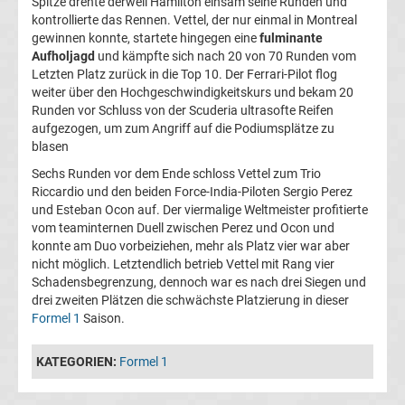
Spitze drehte derweil Hamilton einsam seine Runden und
kontrollierte das Rennen. Vettel, der nur einmal in Montreal
Liga
gewinnen konnte, startete hingegen eine
fulminante
Aufholjagd
und kämpfte sich nach 20 von 70 Runden vom
Ergebnisse
Letzten Platz zurück in die Top 10. Der Ferrari-Pilot flog
weiter über den Hochgeschwindigkeitskurs und bekam 20
Runden vor Schluss von der Scuderia ultrasofte Reifen
3.
aufgezogen, um zum Angriff auf die Podiumsplätze zu
blasen
Liga
Sechs Runden vor dem Ende schloss Vettel zum Trio
Riccardio und den beiden Force-India-Piloten Sergio Perez
Tabelle
und Esteban Ocon auf. Der viermalige Weltmeister profitierte
vom teaminternen Duell zwischen Perez und Ocon und
konnte am Duo vorbeiziehen, mehr als Platz vier war aber
DFB-
nicht möglich. Letztendlich betrieb Vettel mit Rang vier
Schadensbegrenzung, dennoch war es nach drei Siegen und
Pokal
drei zweiten Plätzen die schwächste Platzierung in dieser
Formel 1
Saison.
Ergebnisse
KATEGORIEN:
Formel 1
Champions