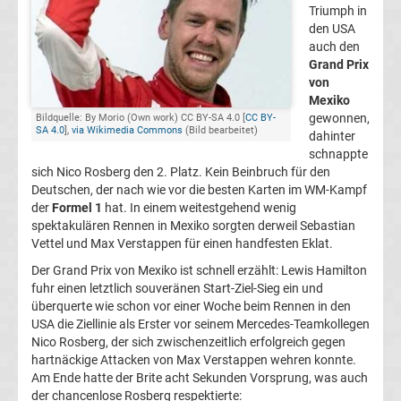
Triumph in
1
den USA
auch den
Grand Prix
Weltmeister
von
Mexiko
F1
gewonnen,
Bildquelle: By Morio (Own work) CC BY-SA 4.0 [
CC BY-
SA 4.0
],
via Wikimedia Commons
(Bild bearbeitet)
dahinter
schnappte
Live
sich Nico Rosberg den 2. Platz. Kein Beinbruch für den
Deutschen, der nach wie vor die besten Karten im WM-Kampf
Ticker
der
Formel 1
hat. In einem weitestgehend wenig
spektakulären Rennen in Mexiko sorgten derweil Sebastian
Vettel und Max Verstappen für einen handfesten Eklat.
Formel
Der Grand Prix von Mexiko ist schnell erzählt: Lewis Hamilton
fuhr einen letztlich souveränen Start-Ziel-Sieg ein und
1
überquerte wie schon vor einer Woche beim Rennen in den
USA die Ziellinie als Erster vor seinem Mercedes-Teamkollegen
heute
Nico Rosberg, der sich zwischenzeitlich erfolgreich gegen
hartnäckige Attacken von Max Verstappen wehren konnte.
Ergebnisse
Am Ende hatte der Brite acht Sekunden Vorsprung, was auch
der chancenlose Rosberg respektierte: