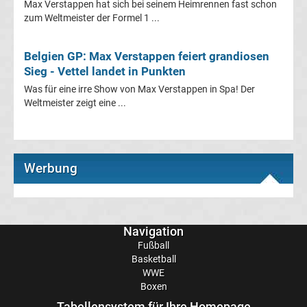
Max Verstappen hat sich bei seinem Heimrennen fast schon
1
zum Weltmeister der Formel 1 ...
Rennkalender
Belgien GP: Max Verstappen feiert grandiosen
Sieg - Vettel landet in Punkten
Transfergerüchte
Was für eine irre Show von Max Verstappen in Spa! Der
Weltmeister zeigt eine ...
WWE
News
Werbung
Boxen
News
Navigation
Fußball
DAZN
Basketball
WWE
Programm
Boxen
Tabellensystem für Ihre Homepage