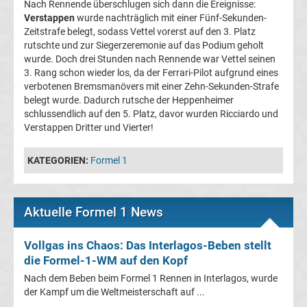
Nach Rennende überschlugen sich dann die Ereignisse:
League
Verstappen
wurde nachträglich mit einer Fünf-Sekunden-
Zeitstrafe belegt, sodass Vettel vorerst auf den 3. Platz
rutschte und zur Siegerzeremonie auf das Podium geholt
Tabelle
wurde. Doch drei Stunden nach Rennende war Vettel seinen
3. Rang schon wieder los, da der Ferrari-Pilot aufgrund eines
Champions
verbotenen Bremsmanövers mit einer Zehn-Sekunden-Strafe
belegt wurde. Dadurch rutsche der Heppenheimer
schlussendlich auf den 5. Platz, davor wurden Ricciardo und
League
Verstappen Dritter und Vierter!
Ergebnisse
KATEGORIEN:
Formel 1
Europa
Aktuelle Formel 1 News
League
Vollgas ins Chaos: Das Interlagos-Beben stellt
Tabelle
die Formel-1-WM auf den Kopf
Nach dem Beben beim Formel 1 Rennen in Interlagos, wurde
Europa
der Kampf um die Weltmeisterschaft auf ...