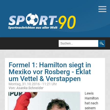
Motorsport
Formel
1
DTM
Formel 1: Hamilton siegt in
MotoGP
Mexiko vor Rosberg - Eklat
um Vettel & Verstappen
Formel
1
Montag, 31.10.2016 - 11:21 Uhr
Von: Asanka Schneider
Alle
Lewis
Hamilton
hat nach
Formel
seinem