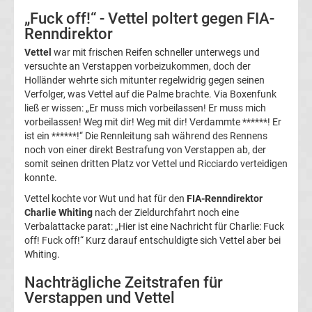
„Fuck off!“ - Vettel poltert gegen FIA-
Liga
Renndirektor
Ergebnisse
Vettel
war mit frischen Reifen schneller unterwegs und
versuchte an Verstappen vorbeizukommen, doch der
Holländer wehrte sich mitunter regelwidrig gegen seinen
3.
Verfolger, was Vettel auf die Palme brachte. Via Boxenfunk
ließ er wissen: „Er muss mich vorbeilassen! Er muss mich
Liga
vorbeilassen! Weg mit dir! Weg mit dir! Verdammte ******! Er
ist ein ******!“ Die Rennleitung sah während des Rennens
noch von einer direkt Bestrafung von Verstappen ab, der
Tabelle
somit seinen dritten Platz vor Vettel und Ricciardo verteidigen
konnte.
DFB-
Vettel kochte vor Wut und hat für den
FIA-Renndirektor
Charlie Whiting
nach der Zieldurchfahrt noch eine
Pokal
Verbalattacke parat: „Hier ist eine Nachricht für Charlie: Fuck
off! Fuck off!“ Kurz darauf entschuldigte sich Vettel aber bei
Whiting.
Ergebnisse
Nachträgliche Zeitstrafen für
Champions
Verstappen und Vettel