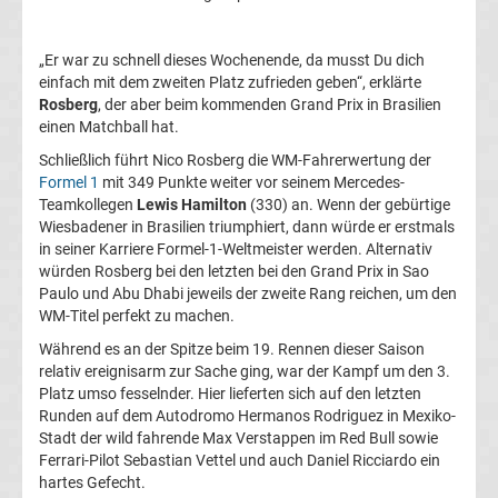
Top-
Aktuell
„Er war zu schnell dieses Wochenende, da musst Du dich
einfach mit dem zweiten Platz zufrieden geben“, erklärte
Bundesliga
Rosberg
, der aber beim kommenden Grand Prix in Brasilien
einen Matchball hat.
Tabelle
Schließlich führt Nico Rosberg die WM-Fahrerwertung der
Formel 1
mit 349 Punkte weiter vor seinem Mercedes-
Bundesliga
Teamkollegen
Lewis Hamilton
(330) an. Wenn der gebürtige
Wiesbadener in Brasilien triumphiert, dann würde er erstmals
in seiner Karriere Formel-1-Weltmeister werden. Alternativ
Ergebnisse
würden Rosberg bei den letzten bei den Grand Prix in Sao
Paulo und Abu Dhabi jeweils der zweite Rang reichen, um den
2.
WM-Titel perfekt zu machen.
Während es an der Spitze beim 19. Rennen dieser Saison
Liga
relativ ereignisarm zur Sache ging, war der Kampf um den 3.
Platz umso fesselnder. Hier lieferten sich auf den letzten
Ergebnisse
Runden auf dem Autodromo Hermanos Rodriguez in Mexiko-
Stadt der wild fahrende Max Verstappen im Red Bull sowie
Ferrari-Pilot Sebastian Vettel und auch Daniel Ricciardo ein
3.
hartes Gefecht.