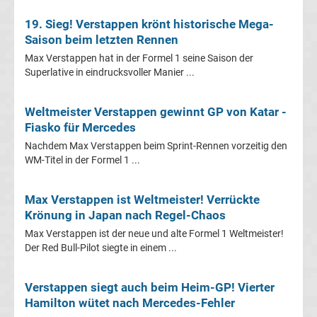
League
19. Sieg! Verstappen krönt historische Mega-
Saison beim letzten Rennen
Ergebnisse
Max Verstappen hat in der Formel 1 seine Saison der
Superlative in eindrucksvoller Manier ...
Conference
Weltmeister Verstappen gewinnt GP von Katar -
League
Fiasko für Mercedes
Nachdem Max Verstappen beim Sprint-Rennen vorzeitig den
Erg.
WM-Titel in der Formel 1 ...
Conference
Max Verstappen ist Weltmeister! Verrückte
Krönung in Japan nach Regel-Chaos
League
Max Verstappen ist der neue und alte Formel 1 Weltmeister!
Der Red Bull-Pilot siegte in einem ...
Tabelle
Verstappen siegt auch beim Heim-GP! Vierter
Formel
Hamilton wütet nach Mercedes-Fehler