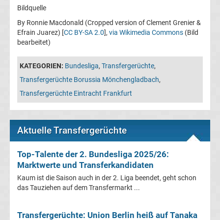
Bildquelle
Transfergerüchte
By Ronnie Macdonald (Cropped version of Clement Grenier &
Efrain Juarez) [
CC BY-SA 2.0
],
via Wikimedia Commons
(Bild
Transferticker
bearbeitet)
-
KATEGORIEN:
Bundesliga
,
Transfergerüchte
,
Transfergerüchte Borussia Mönchengladbach
,
Meldungen
Transfergerüchte Eintracht Frankfurt
vom
Aktuelle Transfergerüchte
Transfermarkt
Top-Talente der 2. Bundesliga 2025/26:
Trainerentlassungen
Marktwerte und Transferkandidaten
Kaum ist die Saison auch in der 2. Liga beendet, geht schon
Bundesliga
das Tauziehen auf dem Transfermarkt ...
Porträts
Transfergerüchte: Union Berlin heiß auf Tanaka