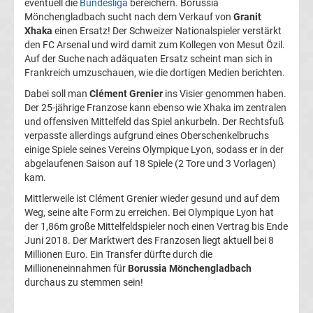
eventuell die
Bundesliga
bereichern. Borussia
Mönchengladbach sucht nach dem Verkauf von
Granit
UEFA
Xhaka
einen Ersatz! Der Schweizer Nationalspieler verstärkt
den FC Arsenal und wird damit zum Kollegen von Mesut Özil.
Youth
Auf der Suche nach adäquaten Ersatz scheint man sich in
Frankreich umzuschauen, wie die dortigen Medien berichten.
League
Dabei soll man
Clément Grenier
ins Visier genommen haben.
Der 25-jährige Franzose kann ebenso wie Xhaka im zentralen
und offensiven Mittelfeld das Spiel ankurbeln. Der Rechtsfuß
Fußball
verpasste allerdings aufgrund eines Oberschenkelbruchs
einige Spiele seines Vereins Olympique Lyon, sodass er in der
WM
abgelaufenen Saison auf 18 Spiele (2 Tore und 3 Vorlagen)
kam.
Fußball
Mittlerweile ist Clément Grenier wieder gesund und auf dem
Weg, seine alte Form zu erreichen. Bei Olympique Lyon hat
der 1,86m große Mittelfeldspieler noch einen Vertrag bis Ende
EM
Juni 2018. Der Marktwert des Franzosen liegt aktuell bei 8
Millionen Euro. Ein Transfer dürfte durch die
Frauenfußball
Millioneneinnahmen für
Borussia Mönchengladbach
durchaus zu stemmen sein!
Amateurfußball