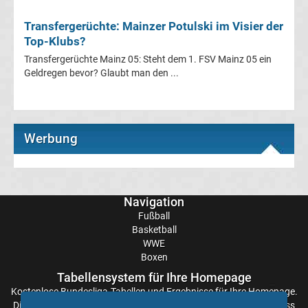
Champions
Transfergerüchte: Mainzer Potulski im Visier der
Top-Klubs?
League
Transfergerüchte Mainz 05: Steht dem 1. FSV Mainz 05 ein
Geldregen bevor? Glaubt man den ...
Europa
League
Werbung
Europa
Conference
Navigation
Fußball
League
Basketball
WWE
Premier
Boxen
Tabellensystem für Ihre Homepage
League
Kostenlose
Bundesliga-Tabellen
und Ergebnisse für Ihre Homepage.
Die Aktualisierung der Ergebnisse erfolgt alle paar Minuten, sodass