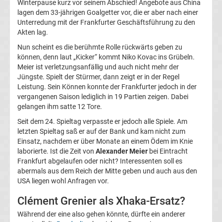
Winterpause kurz vor seinem Abschied! Angebote aus China
lagen dem 33-jährigen Goalgetter vor, die er aber nach einer
La
Unterredung mit der Frankfurter Geschäftsführung zu den
Akten lag.
Liga
Nun scheint es die berühmte Rolle rückwärts geben zu
können, denn laut „Kicker“ kommt Niko Kovac ins Grübeln.
Serie
Meier ist verletzungsanfällig und auch nicht mehr der
Jüngste. Spielt der Stürmer, dann zeigt er in der Regel
Leistung. Sein Können konnte der Frankfurter jedoch in der
A
vergangenen Saison lediglich in 19 Partien zeigen. Dabei
gelangen ihm satte 12 Tore.
Türk.
Seit dem 24. Spieltag verpasste er jedoch alle Spiele. Am
letzten Spieltag saß er auf der Bank und kam nicht zum
Süper
Einsatz, nachdem er über Monate an einem Ödem im Knie
laborierte. Ist die Zeit von
Alexander Meier
bei Eintracht
Lig
Frankfurt abgelaufen oder nicht? Interessenten soll es
abermals aus dem Reich der Mitte geben und auch aus den
USA liegen wohl Anfragen vor.
Internat.
Clément Grenier als Xhaka-Ersatz?
Fußball
Während der eine also gehen könnte, dürfte ein anderer