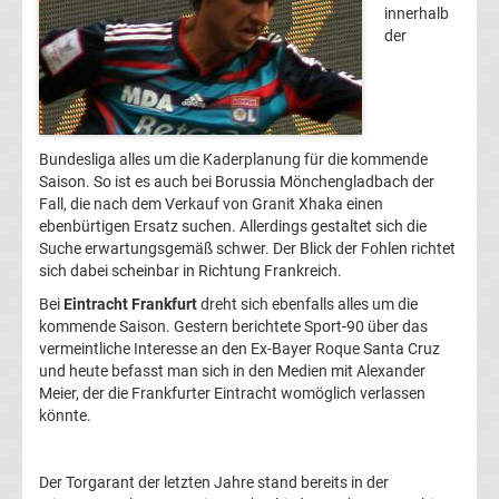
innerhalb
Champions
der
League
Europa
Bundesliga alles um die Kaderplanung für die kommende
Saison. So ist es auch bei Borussia Mönchengladbach der
League
Fall, die nach dem Verkauf von Granit Xhaka einen
ebenbürtigen Ersatz suchen. Allerdings gestaltet sich die
Suche erwartungsgemäß schwer. Der Blick der Fohlen richtet
Europa
sich dabei scheinbar in Richtung Frankreich.
Bei
Eintracht Frankfurt
dreht sich ebenfalls alles um die
Conference
kommende Saison. Gestern berichtete Sport-90 über das
vermeintliche Interesse an den Ex-Bayer Roque Santa Cruz
League
und heute befasst man sich in den Medien mit Alexander
Meier, der die Frankfurter Eintracht womöglich verlassen
könnte.
Premier
League
Der Torgarant der letzten Jahre stand bereits in der