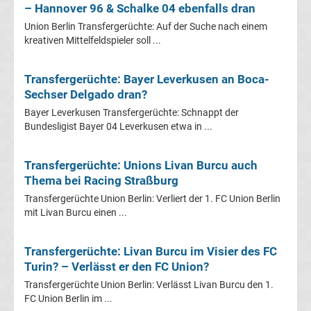
– Hannover 96 & Schalke 04 ebenfalls dran
Fußballklubs
Union Berlin Transfergerüchte: Auf der Suche nach einem
kreativen Mittelfeldspieler soll ...
Fußball
Transfergerüchte: Bayer Leverkusen an Boca-
Bundesliga
Sechser Delgado dran?
Bayer Leverkusen Transfergerüchte: Schnappt der
2.
Bundesligist Bayer 04 Leverkusen etwa in ...
Liga
Transfergerüchte: Unions Livan Burcu auch
Thema bei Racing Straßburg
3.
Transfergerüchte Union Berlin: Verliert der 1. FC Union Berlin
mit Livan Burcu einen ...
Liga
Transfergerüchte: Livan Burcu im Visier des FC
DFB-
Turin? – Verlässt er den FC Union?
Transfergerüchte Union Berlin: Verlässt Livan Burcu den 1.
Pokal
FC Union Berlin im ...