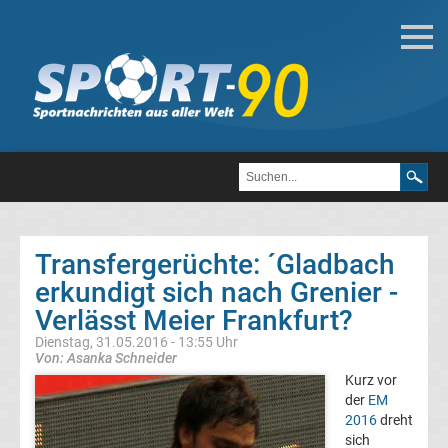
Fußball
Bundesliga
2.
Liga
Transfergerüchte: ´Gladbach
3.
erkundigt sich nach Grenier -
Verlässt Meier Frankfurt?
Liga
Dienstag, 31.05.2016 - 13:55 Uhr
Von: Asanka Schneider
DFB-
Kurz vor
der
EM
2016
dreht
Pokal
sich