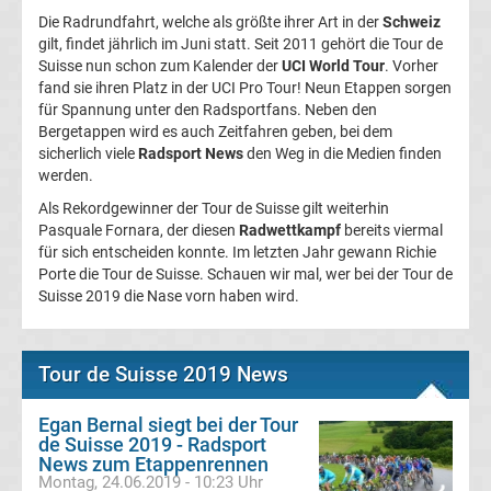
Die Radrundfahrt, welche als größte ihrer Art in der
Liste
Schweiz
gilt, findet jährlich im Juni statt. Seit 2011 gehört die Tour de
Suisse nun schon zum Kalender der
UCI World Tour
. Vorher
Radsport
fand sie ihren Platz in der UCI Pro Tour! Neun Etappen sorgen
für Spannung unter den Radsportfans. Neben den
Bergetappen wird es auch Zeitfahren geben, bei dem
Renntaktiken
sicherlich viele
Radsport News
den Weg in die Medien finden
werden.
Radsport
Als Rekordgewinner der Tour de Suisse gilt weiterhin
Pasquale Fornara, der diesen
Radwettkampf
bereits viermal
Wettbewerbe
für sich entscheiden konnte. Im letzten Jahr gewann Richie
Porte die Tour de Suisse. Schauen wir mal, wer bei der Tour de
Top-
Suisse 2019 die Nase vorn haben wird.
Aktuell
Bundesliga
Tour de Suisse 2019 News
Tabelle
Egan Bernal siegt bei der Tour
de Suisse 2019 - Radsport
News zum Etappenrennen
Bundesliga
Montag, 24.06.2019 - 10:23 Uhr