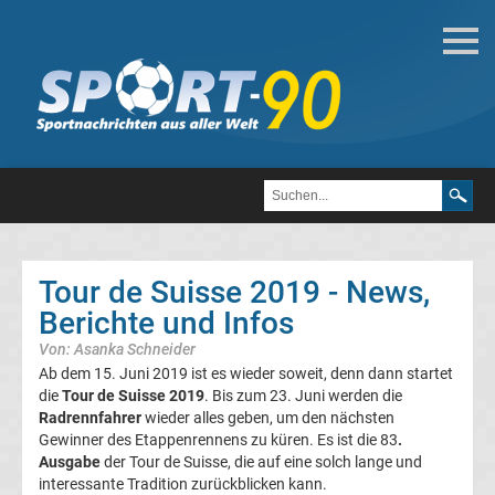
Tour
de
Suisse
2019
Radwettkampf
-
Tour de Suisse 2019 - News,
Hallenrennen
Berichte und Infos
Von: Asanka Schneider
Radsport
Ab dem 15. Juni 2019 ist es wieder soweit, denn dann startet
die
Tour de Suisse 2019
. Bis zum 23. Juni werden die
Fahrertypen
Radrennfahrer
wieder alles geben, um den nächsten
Gewinner des Etappenrennens zu küren. Es ist die 83
.
Ausgabe
der Tour de Suisse, die auf eine solch lange und
Radrennfahrer
interessante Tradition zurückblicken kann.