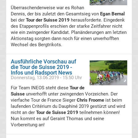
Überraschenderweise war es Rohan
Ergebnisse
Dennis, der bis zuletzt den Gesamtsieg von
Egan Bernal
bei der
Tour der Suisse 2019
herausforderte. Eingedenk
2.
des Etappenprofils erschien der starke Zeitfahrer nicht
wie ein zwingender Kandidat. Planänderungen am letzten
Aktionstag sorgten dann noch für einen unverhofften
Liga
Wechsel des Bergtrikots.
Ergebnisse
Ausführliche Vorschau auf
die Tour de Suisse 2019 -
3.
Infos und Radsport News
Donnerstag, 13.06.2019 - 15:50 Uhr
Liga
Für Team INEOS steht diese
Tour de
Suisse
unverhofft unter zwingenden Vorzeichen. Der
Ergebnisse
vierfache Tour de France Sieger
Chris Froome
ist beim
laufenden Critérium du Dauphiné 2019 gestürzt und wird
nicht an der
Tour de Suisse 2019
teilnehmen können!
3.
Nun kommt es auf Geraint Thomas und seine
Vorbereitung an!
Liga