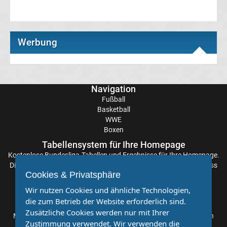
Tabelle
DFB-
Werbung
Pokal
Ergebnisse
Navigation
Fußball
Basketball
Champions
WWE
Boxen
League
Tabellensystem für Ihre Homepage
Kostenlose
Bundesliga-Tabellen
und Ergebnisse für Ihre Homepage.
Tabelle
Die Aktualisierung der Ergebnisse erfolgt alle paar Minuten, sodass
Cookies & Privatsphäre
Sie stets auf dem Laufenden sind. Einfache und schnelle
Einbindung.
Champions
Wir nutzen Cookies und ähnliche Technologien,
die zum Betrieb der Website erforderlich sind.
Partnervereine
League
Zusätzliche Cookies werden nur mit Ihrer
Möchten Sie, dass auch Ihr Verein mehr Beachtung findet? Dann
Zustimmung verwendet. Wir verwenden die
sind Sie bei uns genau richtig. Wir suchen Ihren Verein für eine