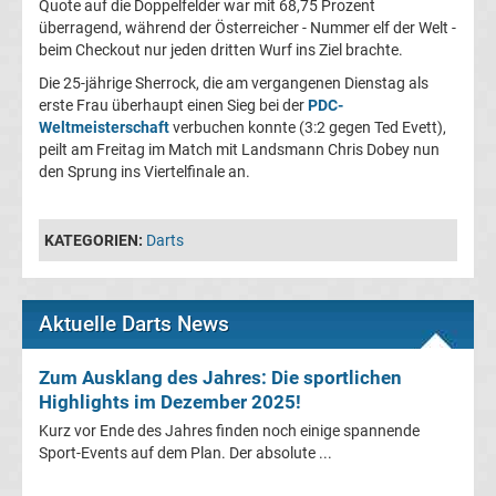
Quote auf die Doppelfelder war mit 68,75 Prozent
im
überragend, während der Österreicher - Nummer elf der Welt -
beim Checkout nur jeden dritten Wurf ins Ziel brachte.
TV
Die 25-jährige Sherrock, die am vergangenen Dienstag als
erste Frau überhaupt einen Sieg bei der
PDC-
Tabellen
&
Weltmeisterschaft
verbuchen konnte (3:2 gegen Ted Evett),
Ergebnisse
peilt am Freitag im Match mit Landsmann Chris Dobey nun
International:
den Sprung ins Viertelfinale an.
La
KATEGORIEN:
Darts
Liga
Ergebnisse
Aktuelle Darts News
Zum Ausklang des Jahres: Die sportlichen
La
Highlights im Dezember 2025!
Liga
Kurz vor Ende des Jahres finden noch einige spannende
Sport-Events auf dem Plan. Der absolute ...
Tabelle