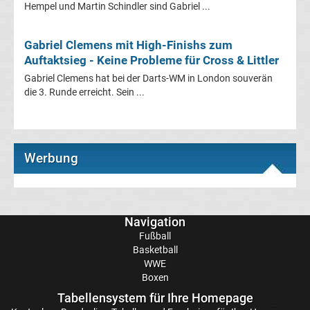
Hempel und Martin Schindler sind Gabriel ...
Frauen
Gabriel Clemens mit High-Finishs zum
Bundesliga
Auftaktsieg - Keine Probleme für Cross & Littler
Gabriel Clemens hat bei der Darts-WM in London souverän
Tabelle
die 3. Runde erreicht. Sein ...
Ligue
Werbung
1
Ergebnisse
Navigation
Ligue
Fußball
Basketball
1
WWE
Boxen
Tabelle
Tabellensystem für Ihre Homepage