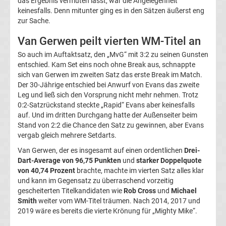
das Ergebnis vermuten lässt, war die Angelegenheit
keinesfalls. Denn mitunter ging es in den Sätzen äußerst eng
DFB-
zur Sache.
Pokal
Van Gerwen peilt vierten WM-Titel an
So auch im Auftaktsatz, den „MvG“ mit 3:2 zu seinen Gunsten
Ergebnisse
entschied. Kam Set eins noch ohne Break aus, schnappte
sich van Gerwen im zweiten Satz das erste Break im Match.
Der 30-Jährige entschied bei Anwurf von Evans das zweite
Champions
Leg und ließ sich den Vorsprung nicht mehr nehmen. Trotz
0:2-Satzrückstand steckte „Rapid“ Evans aber keinesfalls
League
auf. Und im dritten Durchgang hatte der Außenseiter beim
Stand von 2:2 die Chance den Satz zu gewinnen, aber Evans
vergab gleich mehrere Setdarts.
Tabelle
Van Gerwen, der es insgesamt auf einen ordentlichen
Drei-
Dart-Average von 96,75 Punkten
und
starker Doppelquote
Champions
von 40,74 Prozent
brachte, machte im vierten Satz alles klar
und kann im Gegensatz zu überraschend vorzeitig
League
gescheiterten Titelkandidaten wie
Rob Cross
und
Michael
Smith
weiter vom WM-Titel träumen. Nach 2014, 2017 und
Ergebnisse
2019 wäre es bereits die vierte Krönung für „Mighty Mike“.