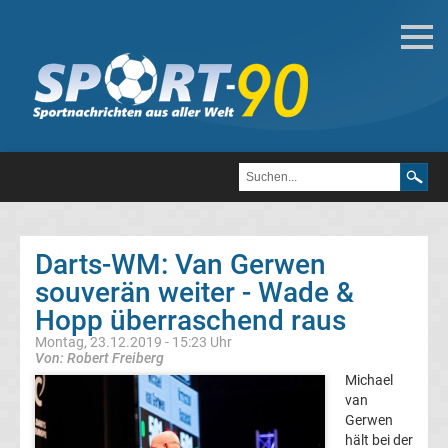
Darts
Darts
Weltmeister
Top-
Aktuell
Darts-WM: Van Gerwen
Bundesliga
souverän weiter - Wade &
Hopp überraschend raus
Tabelle
Montag, 23.12.2019 - 15:23 Uhr
Von: Robert Freiberg
Bundesliga
Michael
van
Gerwen
Ergebnisse
hält bei der