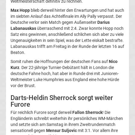
Weltmeisterschaft definitiv zu rechnen.
Boxen
Max Hopp
blieb derweil hinter den Erwartungen und hat auch
im siebten Anlauf das Achtelfinale im Ally Pally verpasst. Der
News
Deutsche verlor sein Match gegen Außenseiter
Darius
Labanauskas
überraschend mit 2:4. Zwar konnte Hopp noch
Satz eins gewinnen, anschließend schlichen sich aber zu viele
DAZN
Ungenauigkeiten in sein Spiel, was der Lette eiskalt bestrafte.
Labanauskas trifft am Freitag in der Runde der letzten 16 auf
Programm
Beaton.
Somit ruhen die Hoffnungen der deutschen Fans auf
Nico
&
Kurz
. Der 22-jährige Turnier-Debütant hält in London die
deutsche Fahne hoch, hat aber in Runde drei mit Junioren-
Infos
Weltmeister Luke Humphries aus England eine hohe Hürde
vor der Brust.
Telekom
Darts-Heldin Sherrock sorgt weiter
Furore
Eishockey
Für reichlich Furore sorgt derweil
Fallon Sherrock
! Die
Engländerin schreibt weiterhin ihr persönliches WM-Märchen
live
und setzte sich am Samstag in ihrem Zweitrundenmatch
sensationell gegen
Mensur Suljovic
mit 3:1. Vor allem ihre