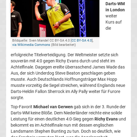
Darts-WM
2.
in London
weiter
Kurs auf
Liga
die
Ergebnisse
Bildquelle: Sven Mandel CC BY-SA 4.0 [
CC BY-SA 4.0
],
via Wikimedia Commons
(Bild bearbeitet)
3.
erfolgreiche Titelverteidigung. Der Weltmeister setzte sich
souverän mit 4:0 gegen Richy Evans durch und steht im
Achtelfinale. Dagegen ereilte überraschend James Wade das
Liga
Aus, der sich Underdog Steve Beaton geschlagen geben
musste. Auch Deutschlands Hoffnungsträger Max Hopp
Ergebnisse
musste vorzeitig die Segel streichen, während Englands neue
Darts-Heldin Fallon Sherrock im Ally Pally weiter für Furore
sorgte.
3.
Top-Favorit
Michael van Gerwen
gab sich in der 3. Runde der
Darts-WM keine Blöße. Dem Niederländer reichte eine solide
Liga
Leistung für einen deutlichen 4:0-Sieg gegen
Richy Evans
und
bekommt es im Achtelfinale nun mit dessen englischen
Tabelle
Landsmann Stephen Bunting zu tun. Doch so deutlich, wie