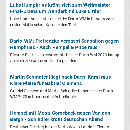
Luke Humphries krönt sich zum Weltmeister!
Final-Drama um Wunderkind Luke Littler
Premier
Luke Humphries hat sich bei der Darts-WM in London zum
ersten Mal in seiner Karriere den Titel ...
League
Erg.
Darts-WM: Pietreczko verpasst Sensation gegen
Humphries - Auch Hempel & Price raus
Premier
Ricardo Pietreczko schrammte bei der Darts-WM 2023 knapp
an einer Sensation vorbei. Gegen den ...
League
Martin Schindler fliegt nach Darts-Krimi raus -
Tabelle
Klare Pleite für Gabriel Clemens
Gabriel Clemens und Martin Schindler haben bei der Darts-
WM 2023 in London das Achtelfinale ...
Frauen
Bundesliga
Hempel mit Mega-Comeback gegen Van den
Bergh - Schindler krönt deutschen Abend
Erg.
Deutscher Feiertag bei der Darts-WM in London! Florian