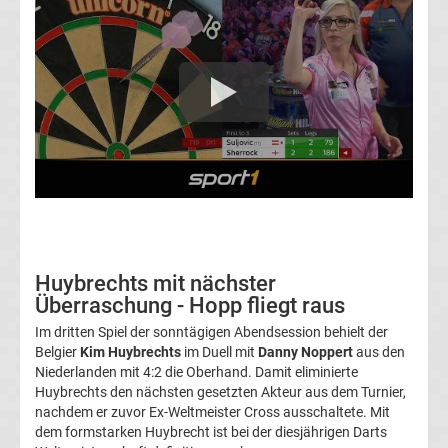
Conference
League
Tabelle
Formel
1
Rennkalender
Huybrechts mit nächster
Überraschung - Hopp fliegt raus
Transfergerüchte
Im dritten Spiel der sonntägigen Abendsession behielt der
Belgier
Kim Huybrechts
im Duell mit
Danny Noppert
aus den
WWE
Niederlanden mit 4:2 die Oberhand. Damit eliminierte
Huybrechts den nächsten gesetzten Akteur aus dem Turnier,
News
nachdem er zuvor Ex-Weltmeister Cross ausschaltete. Mit
dem formstarken Huybrecht ist bei der diesjährigen Darts