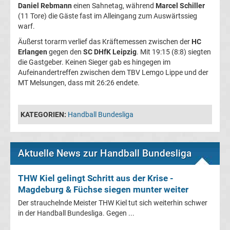
Daniel Rebmann
einen Sahnetag, während
Marcel Schiller
(11 Tore) die Gäste fast im Alleingang zum Auswärtssieg
La
warf.
Äußerst torarm verlief das Kräftemessen zwischen der
HC
Liga
Erlangen
gegen den
SC DHfK Leipzig
. Mit 19:15 (8:8) siegten
die Gastgeber. Keinen Sieger gab es hingegen im
Ergebnisse
Aufeinandertreffen zwischen dem TBV Lemgo Lippe und der
MT Melsungen, dass mit 26:26 endete.
La
KATEGORIEN:
Handball Bundesliga
Liga
Tabelle
Aktuelle News zur Handball Bundesliga
Premier
THW Kiel gelingt Schritt aus der Krise -
Magdeburg & Füchse siegen munter weiter
League
Der strauchelnde Meister THW Kiel tut sich weiterhin schwer
in der Handball Bundesliga. Gegen ...
Erg.