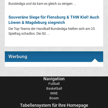
Bundesliga und da kam es gleich zu einigen ...
Ligue
Souveräne Siege für Flensburg & THW Kiel! Auch
1
Löwen & Magdeburg siegreich
Die Top-Teams der Handball Bundesliga hielten sich am 25.
Ergebnisse
Spieltag schadlos. Die SG ...
Ligue
Werbung
1
Tabelle
Navigation
Süper
Fußball
Basketball
Lig
WWE
Boxen
Ergebnisse
Tabellensystem für Ihre Homepage