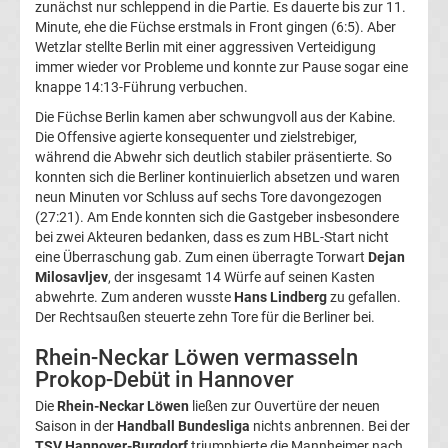
zunächst nur schleppend in die Partie. Es dauerte bis zur 11.
Champions
Minute, ehe die Füchse erstmals in Front gingen (6:5). Aber
Wetzlar stellte Berlin mit einer aggressiven Verteidigung
immer wieder vor Probleme und konnte zur Pause sogar eine
League
knappe 14:13-Führung verbuchen.
Die Füchse Berlin kamen aber schwungvoll aus der Kabine.
Tabelle
Die Offensive agierte konsequenter und zielstrebiger,
während die Abwehr sich deutlich stabiler präsentierte. So
Champions
konnten sich die Berliner kontinuierlich absetzen und waren
neun Minuten vor Schluss auf sechs Tore davongezogen
(27:21). Am Ende konnten sich die Gastgeber insbesondere
League
bei zwei Akteuren bedanken, dass es zum HBL-Start nicht
eine Überraschung gab. Zum einen überragte Torwart
Dejan
Ergebnisse
Milosavljev
, der insgesamt 14 Würfe auf seinen Kasten
abwehrte. Zum anderen wusste
Hans Lindberg
zu gefallen.
Der Rechtsaußen steuerte zehn Tore für die Berliner bei.
Europa
Rhein-Neckar Löwen vermasseln
League
Prokop-Debüt in Hannover
Die
Rhein-Neckar Löwen
ließen zur Ouvertüre der neuen
Tabelle
Saison in der
Handball Bundesliga
nichts anbrennen. Bei der
TSV Hannover-Burgdorf
triumphierte die Mannheimer nach