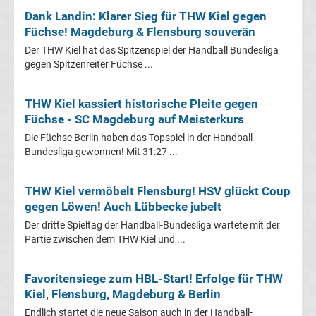
Dank Landin: Klarer Sieg für THW Kiel gegen
Premier
Füchse! Magdeburg & Flensburg souverän
Der THW Kiel hat das Spitzenspiel der Handball Bundesliga
League
gegen Spitzenreiter Füchse ...
Tabelle
THW Kiel kassiert historische Pleite gegen
Füchse - SC Magdeburg auf Meisterkurs
Frauen
Die Füchse Berlin haben das Topspiel in der Handball
Bundesliga gewonnen! Mit 31:27 ...
Bundesliga
THW Kiel vermöbelt Flensburg! HSV glückt Coup
Erg.
gegen Löwen! Auch Lübbecke jubelt
Der dritte Spieltag der Handball-Bundesliga wartete mit der
Frauen
Partie zwischen dem THW Kiel und ...
Bundesliga
Favoritensiege zum HBL-Start! Erfolge für THW
Kiel, Flensburg, Magdeburg & Berlin
Tabelle
Endlich startet die neue Saison auch in der Handball-