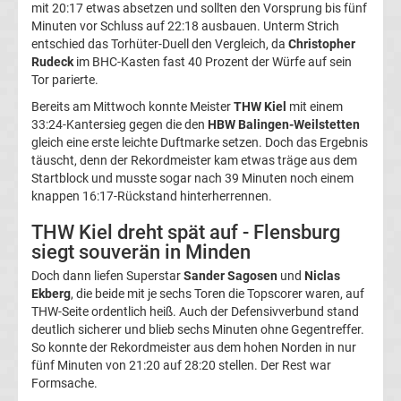
mit 20:17 etwas absetzen und sollten den Vorsprung bis fünf
Formel
Minuten vor Schluss auf 22:18 ausbauen. Unterm Strich
entschied das Torhüter-Duell den Vergleich, da
Christopher
1
Rudeck
im BHC-Kasten fast 40 Prozent der Würfe auf sein
Tor parierte.
Rennkalender
Bereits am Mittwoch konnte Meister
THW Kiel
mit einem
33:24-Kantersieg gegen die den
HBW Balingen-Weilstetten
gleich eine erste leichte Duftmarke setzen. Doch das Ergebnis
Transfergerüchte
täuscht, denn der Rekordmeister kam etwas träge aus dem
Startblock und musste sogar nach 39 Minuten noch einem
WWE
knappen 16:17-Rückstand hinterherrennen.
THW Kiel dreht spät auf - Flensburg
News
siegt souverän in Minden
Doch dann liefen Superstar
Sander Sagosen
und
Niclas
Boxen
Ekberg
, die beide mit je sechs Toren die Topscorer waren, auf
THW-Seite ordentlich heiß. Auch der Defensivverbund stand
News
deutlich sicherer und blieb sechs Minuten ohne Gegentreffer.
So konnte der Rekordmeister aus dem hohen Norden in nur
fünf Minuten von 21:20 auf 28:20 stellen. Der Rest war
DAZN
Formsache.