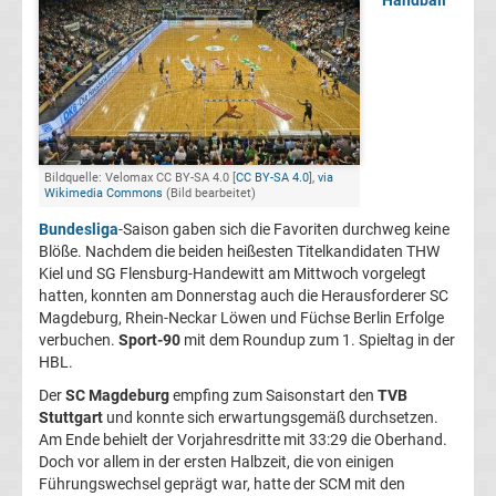
Handball
Handballmeister
Top-
Aktuell
Bundesliga
Bildquelle: Velomax CC BY-SA 4.0 [
CC BY-SA 4.0
],
via
Wikimedia Commons
(Bild bearbeitet)
Tabelle
Bundesliga
-Saison gaben sich die Favoriten durchweg keine
Blöße. Nachdem die beiden heißesten Titelkandidaten THW
Bundesliga
Kiel und SG Flensburg-Handewitt am Mittwoch vorgelegt
hatten, konnten am Donnerstag auch die Herausforderer SC
Ergebnisse
Magdeburg, Rhein-Neckar Löwen und Füchse Berlin Erfolge
verbuchen.
Sport-90
mit dem Roundup zum 1. Spieltag in der
HBL.
2.
Der
SC Magdeburg
empfing zum Saisonstart den
TVB
Liga
Stuttgart
und konnte sich erwartungsgemäß durchsetzen.
Am Ende behielt der Vorjahresdritte mit 33:29 die Oberhand.
Doch vor allem in der ersten Halbzeit, die von einigen
Ergebnisse
Führungswechsel geprägt war, hatte der SCM mit den