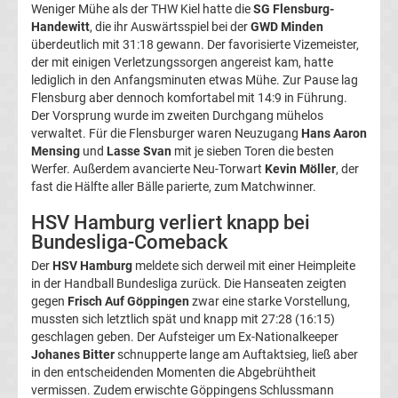
Weniger Mühe als der THW Kiel hatte die
SG Flensburg-
Programm
Handewitt
, die ihr Auswärtsspiel bei der
GWD Minden
überdeutlich mit 31:18 gewann. Der favorisierte Vizemeister,
&
der mit einigen Verletzungssorgen angereist kam, hatte
lediglich in den Anfangsminuten etwas Mühe. Zur Pause lag
Flensburg aber dennoch komfortabel mit 14:9 in Führung.
Infos
Der Vorsprung wurde im zweiten Durchgang mühelos
verwaltet. Für die Flensburger waren Neuzugang
Hans Aaron
Telekom
Mensing
und
Lasse Svan
mit je sieben Toren die besten
Werfer. Außerdem avancierte Neu-Torwart
Kevin Möller
, der
fast die Hälfte aller Bälle parierte, zum Matchwinner.
Eishockey
HSV Hamburg verliert knapp bei
live
Bundesliga-Comeback
Der
HSV Hamburg
meldete sich derweil mit einer Heimpleite
im
in der Handball Bundesliga zurück. Die Hanseaten zeigten
gegen
Frisch Auf Göppingen
zwar eine starke Vorstellung,
TV
mussten sich letztlich spät und knapp mit 27:28 (16:15)
geschlagen geben. Der Aufsteiger um Ex-Nationalkeeper
Tabellen
Johanes Bitter
schnupperte lange am Auftaktsieg, ließ aber
&
in den entscheidenden Momenten die Abgebrühtheit
Ergebnisse
vermissen. Zudem erwischte Göppingens Schlussmann
International: