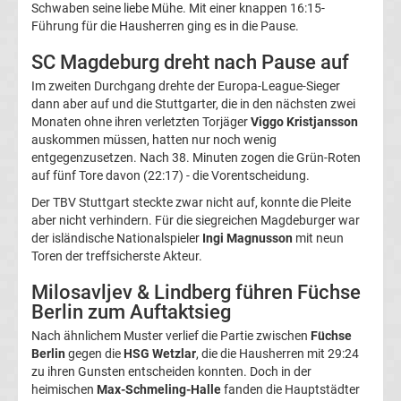
Schwaben seine liebe Mühe. Mit einer knappen 16:15-
3.
Führung für die Hausherren ging es in die Pause.
SC Magdeburg dreht nach Pause auf
Liga
Im zweiten Durchgang drehte der Europa-League-Sieger
dann aber auf und die Stuttgarter, die in den nächsten zwei
Ergebnisse
Monaten ohne ihren verletzten Torjäger
Viggo Kristjansson
auskommen müssen, hatten nur noch wenig
entgegenzusetzen. Nach 38. Minuten zogen die Grün-Roten
3.
auf fünf Tore davon (22:17) - die Vorentscheidung.
Liga
Der TBV Stuttgart steckte zwar nicht auf, konnte die Pleite
aber nicht verhindern. Für die siegreichen Magdeburger war
der isländische Nationalspieler
Ingi Magnusson
mit neun
Tabelle
Toren der treffsicherste Akteur.
Milosavljev & Lindberg führen Füchse
DFB-
Berlin zum Auftaktsieg
Pokal
Nach ähnlichem Muster verlief die Partie zwischen
Füchse
Berlin
gegen die
HSG Wetzlar
, die die Hausherren mit 29:24
zu ihren Gunsten entscheiden konnten. Doch in der
Ergebnisse
heimischen
Max-Schmeling-Halle
fanden die Hauptstädter