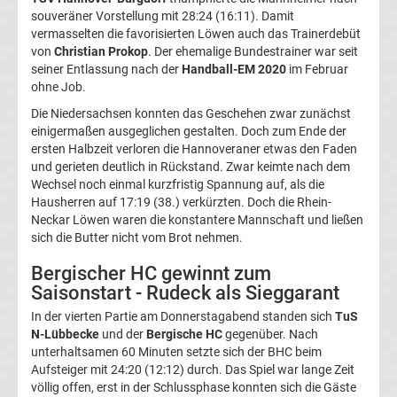
souveräner Vorstellung mit 28:24 (16:11). Damit
Europa
vermasselten die favorisierten Löwen auch das Trainerdebüt
von
Christian Prokop
. Der ehemalige Bundestrainer war seit
League
seiner Entlassung nach der
Handball-EM 2020
im Februar
ohne Job.
Ergebnisse
Die Niedersachsen konnten das Geschehen zwar zunächst
einigermaßen ausgeglichen gestalten. Doch zum Ende der
ersten Halbzeit verloren die Hannoveraner etwas den Faden
Conference
und gerieten deutlich in Rückstand. Zwar keimte nach dem
Wechsel noch einmal kurzfristig Spannung auf, als die
League
Hausherren auf 17:19 (38.) verkürzten. Doch die Rhein-
Neckar Löwen waren die konstantere Mannschaft und ließen
Erg.
sich die Butter nicht vom Brot nehmen.
Bergischer HC gewinnt zum
Conference
Saisonstart - Rudeck als Sieggarant
In der vierten Partie am Donnerstagabend standen sich
TuS
League
N-Lübbecke
und der
Bergische HC
gegenüber. Nach
unterhaltsamen 60 Minuten setzte sich der BHC beim
Tabelle
Aufsteiger mit 24:20 (12:12) durch. Das Spiel war lange Zeit
völlig offen, erst in der Schlussphase konnten sich die Gäste