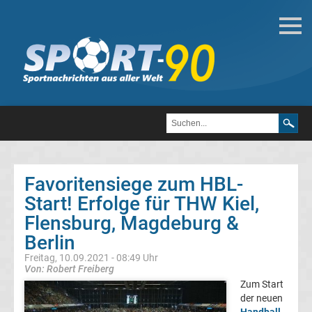
Handball
Handball
Bundesliga
Handball
Favoritensiege zum HBL-
international
Start! Erfolge für THW Kiel,
Flensburg, Magdeburg &
Handball
Bundesliga
Berlin
Freitag, 10.09.2021 - 08:49 Uhr
Alle
Von: Robert Freiberg
Zum Start
deutschen
der neuen