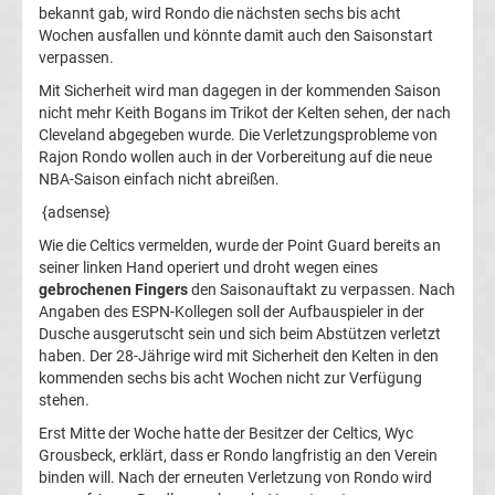
bekannt gab, wird Rondo die nächsten sechs bis acht
Bundesliga
Wochen ausfallen und könnte damit auch den Saisonstart
verpassen.
NBA
Mit Sicherheit wird man dagegen in der kommenden Saison
nicht mehr Keith Bogans im Trikot der Kelten sehen, der nach
Boston
Cleveland abgegeben wurde. Die Verletzungsprobleme von
Rajon Rondo wollen auch in der Vorbereitung auf die neue
NBA-Saison einfach nicht abreißen.
Celtics
{adsense}
Top-
Aktuell
Wie die Celtics vermelden, wurde der Point Guard bereits an
seiner linken Hand operiert und droht wegen eines
gebrochenen Fingers
den Saisonauftakt zu verpassen. Nach
Bundesliga
Angaben des ESPN-Kollegen soll der Aufbauspieler in der
Dusche ausgerutscht sein und sich beim Abstützen verletzt
Tabelle
haben. Der 28-Jährige wird mit Sicherheit den Kelten in den
kommenden sechs bis acht Wochen nicht zur Verfügung
stehen.
Bundesliga
Erst Mitte der Woche hatte der Besitzer der Celtics, Wyc
Grousbeck, erklärt, dass er Rondo langfristig an den Verein
Ergebnisse
binden will. Nach der erneuten Verletzung von Rondo wird