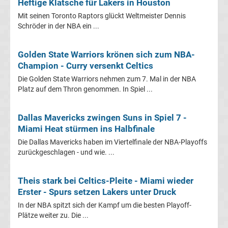
Heftige Klatsche für Lakers in Houston
Europa
Mit seinen Toronto Raptors glückt Weltmeister Dennis
Schröder in der NBA ein ...
League
Golden State Warriors krönen sich zum NBA-
Tabelle
Champion - Curry versenkt Celtics
Die Golden State Warriors nehmen zum 7. Mal in der NBA
Europa
Platz auf dem Thron genommen. In Spiel ...
League
Dallas Mavericks zwingen Suns in Spiel 7 -
Miami Heat stürmen ins Halbfinale
Ergebnisse
Die Dallas Mavericks haben im Viertelfinale der NBA-Playoffs
zurückgeschlagen - und wie. ...
Conference
Theis stark bei Celtics-Pleite - Miami wieder
League
Erster - Spurs setzen Lakers unter Druck
In der NBA spitzt sich der Kampf um die besten Playoff-
Erg.
Plätze weiter zu. Die ...