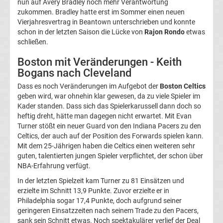
nun auf Avery Bradley noch mehr Verantwortung
2.
zukommen. Bradley hatte erst im Sommer einen neuen
Vierjahresvertrag in Beantown unterschrieben und konnte
schon in der letzten Saison die Lücke von
Rajon Rondo
etwas
Liga
schließen.
Ergebnisse
Boston mit Veränderungen - Keith
Bogans nach Cleveland
3.
Dass es noch Veränderungen im Aufgebot der
Boston Celtics
geben wird, war ohnehin klar gewesen, da zu viele Spieler im
Kader standen. Dass sich das Spielerkarussell dann doch so
Liga
heftig dreht, hätte man dagegen nicht erwartet. Mit Evan
Turner stößt ein neuer Guard von den Indiana Pacers zu den
Ergebnisse
Celtics, der auch auf der Position des Forwards spielen kann.
Mit dem 25-Jährigen haben die Celtics einen weiteren sehr
guten, talentierten jungen Spieler verpflichtet, der schon über
3.
NBA-Erfahrung verfügt.
In der letzten Spielzeit kam Turner zu 81 Einsätzen und
Liga
erzielte im Schnitt 13,9 Punkte. Zuvor erzielte er in
Philadelphia sogar 17,4 Punkte, doch aufgrund seiner
Tabelle
geringeren Einsatzzeiten nach seinem Trade zu den Pacers,
sank sein Schnitt etwas. Noch spektakulärer verlief der Deal