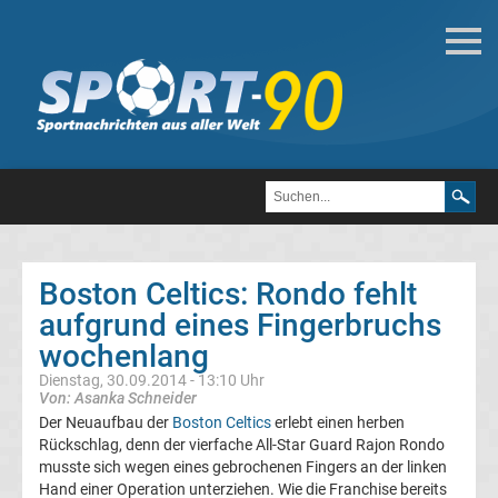
Basketball
Basketball
Bundesliga
NBA
Boston Celtics: Rondo fehlt
Boston
aufgrund eines Fingerbruchs
wochenlang
Celtics
Dienstag, 30.09.2014 - 13:10 Uhr
Von: Asanka Schneider
Basketball
Der Neuaufbau der
Boston Celtics
erlebt einen herben
Rückschlag, denn der vierfache All-Star Guard Rajon Rondo
Basketball
musste sich wegen eines gebrochenen Fingers an der linken
Hand einer Operation unterziehen. Wie die Franchise bereits