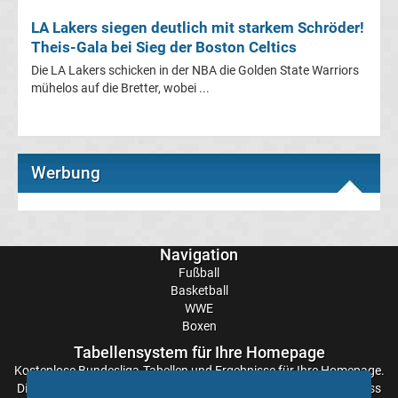
Conference
LA Lakers siegen deutlich mit starkem Schröder!
Theis-Gala bei Sieg der Boston Celtics
League
Die LA Lakers schicken in der NBA die Golden State Warriors
mühelos auf die Bretter, wobei ...
Tabelle
Formel
Werbung
1
Rennkalender
Navigation
Transfergerüchte
Fußball
Basketball
WWE
WWE
Boxen
Tabellensystem für Ihre Homepage
News
Kostenlose
Bundesliga-Tabellen
und Ergebnisse für Ihre Homepage.
Die Aktualisierung der Ergebnisse erfolgt alle paar Minuten, sodass