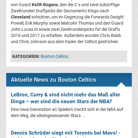
von Guard
Keith Bogans
, den die C´s und zwei zukünftige
DFB-
Zweitrunden Draftpicks der Sacramento Kings nach
Cleveland
schickten, um im Gegenzug die Forwards Dwight
Pokal
Powell, Erik Murphy sowie Malcolm Thomas und den Guard
John Lucas III sowie zwei Zweitrundenpicks für die Drafts
Ergebnisse
2016 und 2017 zu erhalten. Außerdem wurden Chris Babb
und Chris Johnson aus dem Kader der Celtics gestrichen.
Champions
KATEGORIEN:
Boston Celtics
League
Aktuelle News zu Boston Celtics
Tabelle
LeBron, Curry & sind nicht mehr das Maß aller
Champions
Dinge – wer sind die neuen Stars der NBA?
Eine neue Generation an Spielern macht sich in der NBA auf
League
dem Weg, die alteingesessenen Stars ...
Ergebnisse
Dennis Schröder siegt mit Toronto bei Mavs! -