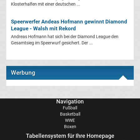
1
Klosterhalfen mit einer deutschen ...
Rennkalender
Speerwerfer Andeas Hofmann gewinnt Diamond
League - Walsh mit Rekord
Transfergerüchte
Andreas Hofmann hat sich bei der Diamond League den
Gesamtsieg im Speerwurf gesichert. Der ...
WWE
News
Werbung
Boxen
News
Navigation
Fußball
DAZN
Basketball
WWE
Boxen
Programm
Tabellensystem für Ihre Homepage