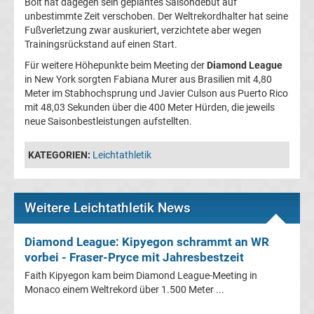
Bolt hat dagegen sein geplantes Saisondebüt auf
League
unbestimmte Zeit verschoben. Der Weltrekordhalter hat seine
Fußverletzung zwar auskuriert, verzichtete aber wegen
Trainingsrückstand auf einen Start.
Tabelle
Für weitere Höhepunkte beim Meeting der
Diamond League
in New York sorgten Fabiana Murer aus Brasilien mit 4,80
Champions
Meter im Stabhochsprung und Javier Culson aus Puerto Rico
mit 48,03 Sekunden über die 400 Meter Hürden, die jeweils
League
neue Saisonbestleistungen aufstellten.
Ergebnisse
KATEGORIEN:
Leichtathletik
Europa
Weitere Leichtathletik News
League
Diamond League: Kipyegon schrammt an WR
Tabelle
vorbei - Fraser-Pryce mit Jahresbestzeit
Faith Kipyegon kam beim Diamond League-Meeting in
Monaco einem Weltrekord über 1.500 Meter ...
Europa