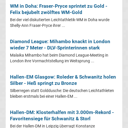
League
WM in Doha: Fraser-Pryce sprintet zu Gold -
Felix bejubelt zwölftes WM-Gold
Ergebnisse
Bei der viel diskutierten Leichtathletik-WM in Doha wurde
Shelly-Ann Fraser-Pryce ihrer ...
Conference
Diamond League: Mihambo knackt in London
League
wieder 7 Meter - DLV-Sprinterinnen stark
Malaika Mihambo hat beim Diamond League-Meeting in
Erg.
London ihre Vormachtstellung im Weitsprung ...
Conference
Hallen-EM Glasgow: Roleder & Schwanitz holen
Silber - Heß springt zu Bronze
League
Silberregen statt Golddusche: Die deutschen Leichtathleten
bleiben erstmals bei einer Hallen-EM ...
Tabelle
Hallen-DM: Klosterhalfen mit 3.000m-Rekord -
Formel
Favoritensiege für Schwanitz & Storl
Bei der Hallen-DM in Leipzig überragt Konstanze