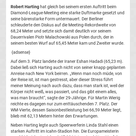
Top-
Robert Harting
hat gleich bei seinem ersten Auftritt beim
Aktuell
Diamond-League-Meeting eine starke Duftmarke gesetzt und
seine bärenstarke Form untermauert. Der Berliner
Bundesliga
schleuderte den Diskus auf die Meeting-Rekordweite von
68,24 Meter und setzte sich damit deutlich vor seinem
Dauerrivalen Piotr Malachowski aus Polen durch, der in
Tabelle
seinem besten Wurf auf 65,45 Meter kam und Zweiter wurde.
{adsense}
Bundesliga
Auf dem 3. Platz landete der Iraner Eshan Hadadi (65,23 m).
Dabei ließ sich Harting auch nicht von seiner knapp geplanten
Ergebnisse
Anreise nach New York beirren. „Wenn man noch müde, von
der Reise ist, ist man gestresst, aber dieser Stress führt
2.
meiner Meinung nach auch dazu, dass man stark ist, weil der
Körper nicht weiß, was passiert, und das gibt einem alles,
was man braucht“, sagte der 29-Jährige. Für Martin Wierig
Liga
reichte es dagegen nur zum enttäuschenden 7. Platz. Der
WM-Vierte, dessen Saisonbestleistung bei 66,59 Meter liegt,
Ergebnisse
blieb mit 62,13 Metern hinter den Erwartungen.
Neben Harting legte auch Speerwerferin Linda Stahl einen
3.
starken Auftritt im Icahn-Stadion hin. Die Europameisterin