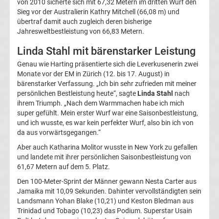
von 2010 sicherte sich mit 67,32 Metern im dritten Wurf den
Sieg vor der Australierin Kathry Mitchell (66,08 m) und
Liga
übertraf damit auch zugleich deren bisherige
Jahresweltbestleistung von 66,83 Metern.
Ergebnisse
Linda Stahl mit bärenstarker Leistung
3.
Genau wie Harting präsentierte sich die Leverkusenerin zwei
Monate vor der EM in Zürich (12. bis 17. August) in
bärenstarker Verfassung. „Ich bin sehr zufrieden mit meiner
Liga
persönlichen Bestleistung heute“, sagte
Linda Stahl
nach
ihrem Triumph. „Nach dem Warmmachen habe ich mich
Tabelle
super gefühlt. Mein erster Wurf war eine Saisonbestleistung,
und ich wusste, es war kein perfekter Wurf, also bin ich von
da aus vorwärtsgegangen.“
DFB-
Aber auch Katharina Molitor wusste in New York zu gefallen
Pokal
und landete mit ihrer persönlichen Saisonbestleistung von
61,67 Metern auf dem 5. Platz.
Ergebnisse
Den 100-Meter-Sprint der Männer gewann Nesta Carter aus
Jamaika mit 10,09 Sekunden. Dahinter vervollständigten sein
Landsmann Yohan Blake (10,21) und Keston Bledman aus
Champions
Trinidad und Tobago (10,23) das Podium. Superstar Usain