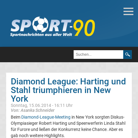
Leichtathletik
Leichtathletik
EM
Zeitplan
Diamond League: Harting und
Weltrekord
Stahl triumphieren in New
York
Diskuswerfen
Sonntag, 15.06.2014 - 16:11 Uhr
Von: Asanka Schneider
Weltrekord
Beim
Diamond-League-Meeting
in New York sorgten Diskus-
Olympiasieger Robert Harting und Speerwerferin Linda Stahl
für Furore und ließen der Konkurrenz keine Chance. Aber es
Weitsprung
gab noch weitere Highlights.